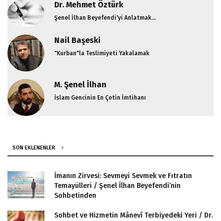
Dr. Mehmet Öztürk
Feyz 222. Sayı Editörden
Şenel İlhan Beyefendi'yi Anlatmak...
Nail Başeski
"Kurban"la Teslimiyeti Yakalamak
M. Şenel İlhan
İslam Gencinin En Çetin İmtihanı
SON EKLENENLER
İmanın Zirvesi: Sevmeyi Sevmek ve Fıtratın
Temayülleri / Şenel İlhan Beyefendi’nin
Sohbetinden
Sohbet ve Hizmetin Mânevî Terbiyedeki Yeri / Dr.