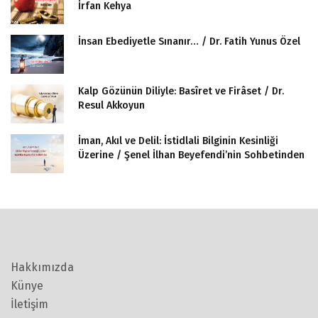
İrfan Kehya
İnsan Ebediyetle Sınanır… / Dr. Fatih Yunus Özel
Kalp Gözünün Diliyle: Basîret ve Firâset / Dr.
Resul Akkoyun
İman, Akıl ve Delil: İstidlali Bilginin Kesinliği
Üzerine / Şenel İlhan Beyefendi’nin Sohbetinden
Hakkımızda
Künye
İletişim