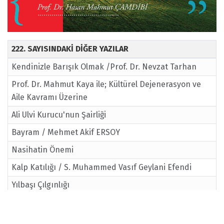
222. SAYISINDAKİ DİĞER YAZILAR
Kendinizle Barışık Olmak /Prof. Dr. Nevzat Tarhan
Prof. Dr. Mahmut Kaya ile; Kültürel Dejenerasyon ve
Aile Kavramı Üzerine
Ali Ulvi Kurucu'nun Şairliği
Bayram / Mehmet Akif ERSOY
Nasihatin Önemi
Kalp Katılığı / S. Muhammed Vasıf Geylani Efendi
Yılbaşı Çılgınlığı
Aile Hayatında Sabrın Önemi / Ahmet Şahin
Ergenlikte Ruhsal ve Fiziki Değişiklik