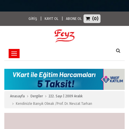
(0)
|
|
GİRİŞ
KAYIT OL
ABONE OL
Toggle navigation
Anasayfa
Dergiler
222. Sayı | 2009 Aralık
Kendinizle Barışık Olmak /Prof. Dr. Nevzat Tarhan