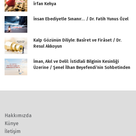
İrfan Kehya
İnsan Ebediyetle Sınanır… / Dr. Fatih Yunus Özel
Kalp Gözünün Diliyle: Basîret ve Firâset / Dr.
Resul Akkoyun
İman, Akıl ve Delil: İstidlali Bilginin Kesinliği
Üzerine / Şenel İlhan Beyefendi’nin Sohbetinden
Hakkımızda
Künye
İletişim