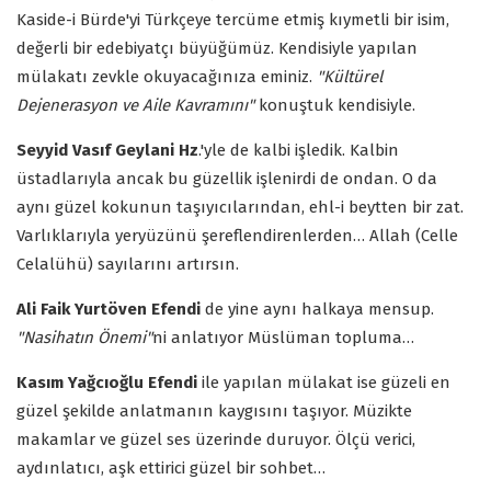
Kaside-i Bürde'yi Türkçeye tercüme etmiş kıymetli bir isim,
değerli bir edebiyatçı büyüğümüz. Kendisiyle yapılan
mülakatı zevkle okuyacağınıza eminiz.
"Kültürel
Dejenerasyon ve Aile Kavramını"
konuştuk kendisiyle.
Seyyid Vasıf Geylani Hz
.'yle de kalbi işledik. Kalbin
üstadlarıyla ancak bu güzellik işlenirdi de ondan. O da
aynı güzel kokunun taşıyıcılarından, ehl-i beytten bir zat.
Varlıklarıyla yeryüzünü şereflendirenlerden… Allah (Celle
Celalühü) sayılarını artırsın.
Ali Faik Yurtöven Efendi
de yine aynı halkaya mensup.
"Nasihatın Önemi"
ni anlatıyor Müslüman topluma…
Kasım Yağcıoğlu Efendi
ile yapılan mülakat ise güzeli en
güzel şekilde anlatmanın kaygısını taşıyor. Müzikte
makamlar ve güzel ses üzerinde duruyor. Ölçü verici,
aydınlatıcı, aşk ettirici güzel bir sohbet…