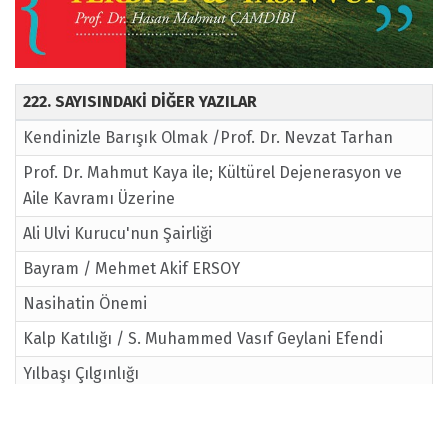
222. SAYISINDAKİ DİĞER YAZILAR
Kendinizle Barışık Olmak /Prof. Dr. Nevzat Tarhan
Prof. Dr. Mahmut Kaya ile; Kültürel Dejenerasyon ve
Aile Kavramı Üzerine
Ali Ulvi Kurucu'nun Şairliği
Bayram / Mehmet Akif ERSOY
Nasihatin Önemi
Kalp Katılığı / S. Muhammed Vasıf Geylani Efendi
Yılbaşı Çılgınlığı
Aile Hayatında Sabrın Önemi / Ahmet Şahin
Ergenlikte Ruhsal ve Fiziki Değişiklik