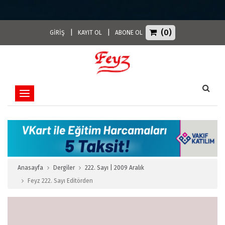
(0)
|
|
GİRİŞ
KAYIT OL
ABONE OL
Toggle navigation
Anasayfa
Dergiler
222. Sayı | 2009 Aralık
Feyz 222. Sayı Editörden