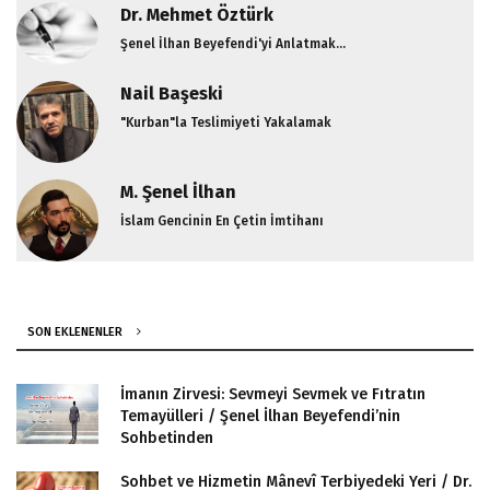
Mutlu Olabilmek Elimizde
Dr. Mehmet Öztürk
Feyz 222. Sayı Editörden
Şenel İlhan Beyefendi'yi Anlatmak...
Nail Başeski
"Kurban"la Teslimiyeti Yakalamak
M. Şenel İlhan
İslam Gencinin En Çetin İmtihanı
SON EKLENENLER
İmanın Zirvesi: Sevmeyi Sevmek ve Fıtratın
Temayülleri / Şenel İlhan Beyefendi’nin
Sohbetinden
Sohbet ve Hizmetin Mânevî Terbiyedeki Yeri / Dr.