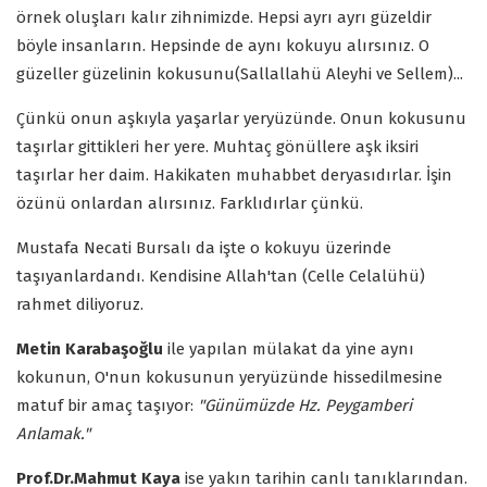
örnek oluşları kalır zihnimizde. Hepsi ayrı ayrı güzeldir
böyle insanların. Hepsinde de aynı kokuyu alırsınız. O
güzeller güzelinin kokusunu(Sallallahü Aleyhi ve Sellem)...
Çünkü onun aşkıyla yaşarlar yeryüzünde. Onun kokusunu
taşırlar gittikleri her yere. Muhtaç gönüllere aşk iksiri
taşırlar her daim. Hakikaten muhabbet deryasıdırlar. İşin
özünü onlardan alırsınız. Farklıdırlar çünkü.
Mustafa Necati Bursalı da işte o kokuyu üzerinde
taşıyanlardandı. Kendisine Allah'tan (Celle Celalühü)
rahmet diliyoruz.
Metin Karabaşoğlu
ile yapılan mülakat da yine aynı
kokunun, O'nun kokusunun yeryüzünde hissedilmesine
matuf bir amaç taşıyor:
"Günümüzde Hz. Peygamberi
Anlamak."
Prof.Dr.Mahmut Kaya
ise yakın tarihin canlı tanıklarından.