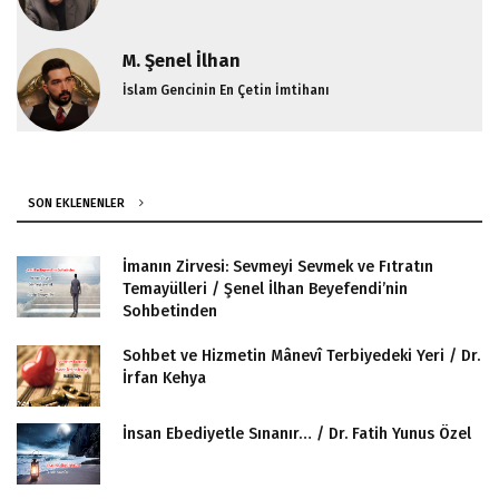
M. Şenel İlhan
İslam Gencinin En Çetin İmtihanı
SON EKLENENLER
İmanın Zirvesi: Sevmeyi Sevmek ve Fıtratın
Temayülleri / Şenel İlhan Beyefendi’nin
Sohbetinden
Sohbet ve Hizmetin Mânevî Terbiyedeki Yeri / Dr.
İrfan Kehya
İnsan Ebediyetle Sınanır… / Dr. Fatih Yunus Özel