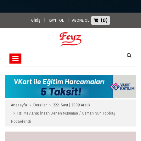
(0)
|
|
GİRİŞ
KAYIT OL
ABONE OL
Toggle navigation
Anasayfa
Dergiler
222. Sayı | 2009 Aralık
Hz. Mevlana; İnsan Denen Muamma / Osman Nuri Topbaş
Hocaefendi