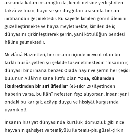
arasında kalan insanoğlu da, kendi nefsine yerleştirilen
takvâ ve fücur, hayır ve şer duyguları arasında her an
imtihandan geçmektedir. Bu sayede kimileri gönül âlemini
güzelleştirmekte ve hayra meyletmekte; kimileri de iç
dünyasını çirkinleştirerek şerrin, yani kötülüğün bendesi
hâline gelmektedir.
Mevlânâ Hazretleri, her insanın içinde mevcut olan bu
farklı husûsiyetleri şu şekilde tasvir etmektedir: "İnsanın iç
dünyası bir ormana benzer. Orada hayır ve şerrin her çeşidi
bulunur. Allâh'ın sana lütfu olan
"Ona, Rûhumdan
(kudretimden bir sır) üfledim"
(el-Hicr, 29) âyetinden
haberin varsa, bu ilâhî nefesten feyz alıyorsan, insan; yani
ondaki bu karışık, acâyip duygu ve hissiyât karşısında
uyanık ol!..
İnsanın hissiyat dünyasında kurtluk, domuzluk gibi nice
hayvanın şahsiyet ve temâyülü ile temiz-pis, güzel-çirkin