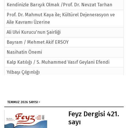
Kendinizle Barışık Olmak /Prof. Dr. Nevzat Tarhan
Prof. Dr. Mahmut Kaya ile; Kültürel Dejenerasyon ve
Aile Kavramı Üzerine
Ali Ulvi Kurucu'nun Şairliği
Bayram / Mehmet Akif ERSOY
Nasihatin Önemi
Kalp Katılığı / S. Muhammed Vasıf Geylani Efendi
Yılbaşı Çılgınlığı
Aile Hayatında Sabrın Önemi / Ahmet Şahin
Ergenlikte Ruhsal ve Fiziki Değişiklik
Çağımızın Hastalığı; Stres ve Depresyon.. / Kasım
TEMMUZ 2026 SAYISI
Yağcıoğlu Hocaefendi
Feyz Dergisi 421.
Kurban ve Merhamet / Ahmet Taşgetiren
sayı