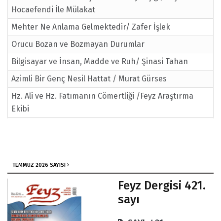
Hocaefendi İle Mülakat
Mehter Ne Anlama Gelmektedir/ Zafer İşlek
Orucu Bozan ve Bozmayan Durumlar
Bilgisayar ve İnsan, Madde ve Ruh/ Şinasi Tahan
Azimli Bir Genç Nesil Hattat / Murat Gürses
Hz. Ali ve Hz. Fatımanın Cömertliği /Feyz Araştırma
Ekibi
Dualarımız Olmasa Rabbim Neyimize Değer Verirdi/
Ali Faik Efendi
Kadir Gecesi Hangi Gecedir
TEMMUZ 2026 SAYISI
Ramazan Ayı Şereflidir/ İmamı Rabbani
Feyz Dergisi 421.
İnsan Olma İmtiyazı ve Duygu Anaforunda İnsan
sayı
Oruç ve İnsan