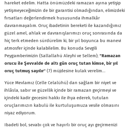
hareket edelim. Hatta önümüzdeki ramazan ayına yetişip
yetişmeyeceğimizin de bir garantisi olmadığından, elimizdeki
fırsatları değerlendirmek hususunda ihmalkâr
davranmayalım. Oruç ibadetinin bereketi ile kazandığımız
güzel amel, ahlak ve davranışlarımızı oruç sonrasında da
hiç terk etmeden sürdürelim ki, bir yıl boyunca bu manevi
atmosfer içinde kalabilelim. Bu konuda Sevgili
Peygamberimizin (Sallallahü Aleyhi ve Sellem);
"Ramazan
orucu ile Şevvalde de altı gün oruç tutan kimse, bir yıl
oruç tutmuş sayılır
" (7) müjdesine kulak verelim…
Yüce Mevlamız (Celle Celalühü) dan sağlam bir niyet ve
ihlâsla, sabır ve güzellik içinde bir ramazan geçirmeyi ve
içindeki kadir gecesini hakkı ile ihya ederek, tutulan
oruçlarımızın kabulü ile kurtuluşumuza vesile olmasını
niyaz ediyorum.
Ibadeti bol, sevabı çok ve hayırlı bir oruç ayı geçirmenizi