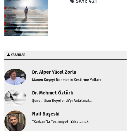
SAYI: 421
Gaflet / Erhan Şengönül
Efendimize Salavat Getirmenin Faydaları
Günahları Yakan Ay Ramazan
207. Sayı / Feyz'den
Mümin Yalan Söyler mi?
Serkan Tekin İle Söyleşi; Hz. Mehdi İnancı Nedir
YAZARLAR
Dr. Alper Yücel Zorlu
Manen Köşeyi Dönmenin Kestirme Yolları
Dr. Mehmet Öztürk
Şenel İlhan Beyefendi'yi Anlatmak...
Nail Başeski
"Kurban"la Teslimiyeti Yakalamak