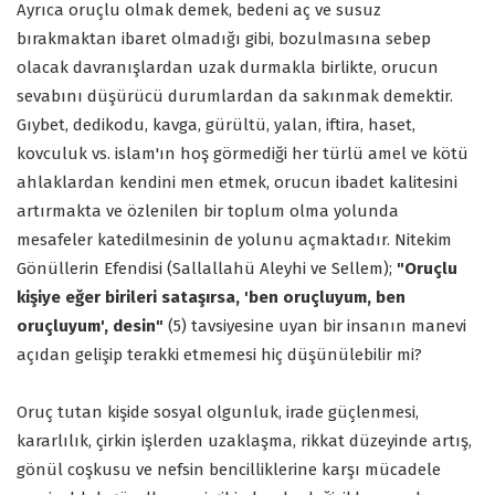
Ayrıca oruçlu olmak demek, bedeni aç ve susuz
bırakmaktan ibaret olmadığı gibi, bozulmasına sebep
olacak davranışlardan uzak durmakla birlikte, orucun
sevabını düşürücü durumlardan da sakınmak demektir.
Gıybet, dedikodu, kavga, gürültü, yalan, iftira, haset,
kovculuk vs. islam'ın hoş görmediği her türlü amel ve kötü
ahlaklardan kendini men etmek, orucun ibadet kalitesini
artırmakta ve özlenilen bir toplum olma yolunda
mesafeler katedilmesinin de yolunu açmaktadır. Nitekim
Gönüllerin Efendisi (Sallallahü Aleyhi ve Sellem);
"Oruçlu
kişiye eğer birileri sataşırsa, 'ben oruçluyum, ben
oruçluyum', desin"
(5) tavsiyesine uyan bir insanın manevi
açıdan gelişip terakki etmemesi hiç düşünülebilir mi?
Oruç tutan kişide sosyal olgunluk, irade güçlenmesi,
kararlılık, çirkin işlerden uzaklaşma, rikkat düzeyinde artış,
gönül coşkusu ve nefsin bencilliklerine karşı mücadele