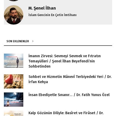
M. Şenel İlhan
İslam Gencinin En Çetin İmtihanı
SON EKLENENLER
İmanın Zirvesi: Sevmeyi Sevmek ve Fıtratın
Temayülleri / Şenel İlhan Beyefendi’nin
Sohbetinden
Sohbet ve Hizmetin Mânevî Terbiyedeki Yeri / Dr.
İrfan Kehya
İnsan Ebediyetle Sınanır… / Dr. Fatih Yunus Özel
Kalp Gözünün Diliyle: Basîret ve Firâset / Dr.