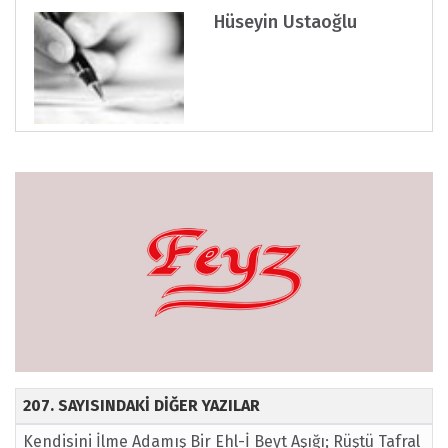
Hüseyin Ustaoğlu
207. SAYISINDAKİ DİĞER YAZILAR
Kendisini İlme Adamış Bir Ehl-İ Beyt Aşığı; Rüştü Tafral