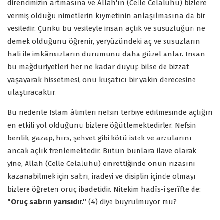
direncimizin artmasına ve Allah'ın (Celle Celalühü) bizlere
vermiş olduğu nimetlerin kıymetinin anlaşılmasına da bir
vesiledir. Çünkü bu vesileyle insan açlık ve susuzluğun ne
demek olduğunu öğrenir, yeryüzündeki aç ve susuzların
hali ile imkânsızların durumunu daha güzel anlar. Insan
bu mağduriyetleri her ne kadar duyup bilse de bizzat
yaşayarak hissetmesi, onu kuşatıcı bir yakin derecesine
ulaştıracaktır.
Bu nedenle Islam âlimleri nefsin terbiye edilmesinde açlığın
en etkili yol olduğunu bizlere öğütlemektedirler. Nefsin
benlik, gazap, hırs, şehvet gibi kötü istek ve arzularını
ancak açlık frenlemektedir. Bütün bunlara ilave olarak
yine, Allah (Celle Celalühü) emrettiğinde onun rızasını
kazanabilmek için sabrı, iradeyi ve disiplin içinde olmayı
bizlere öğreten oruç ibadetidir. Nitekim hadîs-i şerîfte de;
"Oruç sabrın yarısıdır."
(4) diye buyrulmuyor mu?