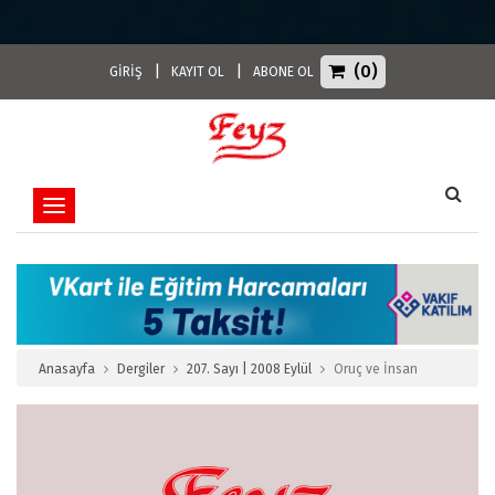
(0)
|
|
GİRİŞ
KAYIT OL
ABONE OL
Toggle navigation
Anasayfa
Dergiler
207. Sayı | 2008 Eylül
Oruç ve İnsan