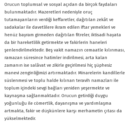
Orucun toplumsal ve sosyal açıdan da birçok faydaları
bulunmaktadır. Mazeretleri nedeniyle oruç
tutamayanların verdiği keffaretler, dağıtılan zekât ve
sadakalar ile davetlilere ikram edilen iftar yemekleri ve
henüz bayram girmeden dağıtılan fitreler, iktisadi hayata
da bir hareketlilik getirmekte ve fakirlerin haneleri
şenlendirilmektedir. Beş vakit namazın cemaatle kılınması,
ramazan süresince hatimler indirilmesi, arta kalan
zamanın ise salâvat ve zikirle geçirilmesi hiç şüphesiz
manevi zenginliğimizi artırmaktadır. Minarelerin kandillerle
süslenmesi ve toplu halde kılınan teravih namazları ile
toplum içindeki sevgi bağları yeniden yeşermekte ve
kaynaşma sağlanmaktadır. Orucun getirdiği duygu
yoğunluğu ile cömertlik, dayanışma ve yardımlaşma
artmakta, fakir ve düşkünlere karşı merhametin çıtası da
yükselmektedir.