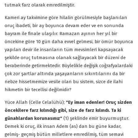
tutmak farz olarak emredilmiştir.
Kameri ay takvimine göre hilalin görülmesiyle başlanılan
oruç ibadeti, bir ay boyunca devam eder ve en sonunda
bayram ile finale ulaşılır. Ramazan ayının her yıl bir
öncekine göre 10 gün daha evvel gelmesi, bir ömür boyunca
yapılan devir ile insanların tüm mevsimleri kapsayacak
şekilde oruç tutmasına olanak sağlayacak bir düzeni de
beraberinde getirmektedir. Böylelikle değişik coğrafyalardaki
çok zor şartlar altında yaşayanların sıkıntılarını da bir
nebze hissetmemize vesile olan bu sistem, sizce de ilahi
hikmetin bir tecellisi değilmidir?
Yüce Allah (Celle Celalühü);
"Ey iman edenler! Oruç sizden
öncekilere farz kılındığı gibi, size de farz kılındı. Ta ki
günahlardan korunasınız"
(1) şeklinde emir buyurmuştur.
Demek ki oruç, ilk insan Adem (as) dan bu güne kadar,
gelmiş- geçmiş bütün milletlere emredilmiş, tüm semavi