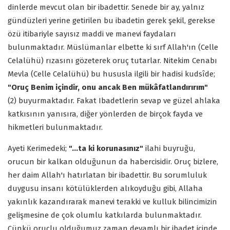
dinlerde mevcut olan bir ibadettir. Senede bir ay, yalnız
gündüzleri yerine getirilen bu ibadetin gerek şekil, gerekse
özü itibariyle sayısız maddi ve manevi faydaları
bulunmaktadır. Müslümanlar elbette ki sırf Allah'ın (Celle
Celalühü) rızasını gözeterek oruç tutarlar. Nitekim Cenabı
Mevla (Celle Celalühü) bu hususla ilgili bir hadisi kudsîde;
"Oruç Benim içindir, onu ancak Ben mükâfatlandırırım"
(2) buyurmaktadır. Fakat Ibadetlerin sevap ve güzel ahlaka
katkısının yanısıra, diğer yönlerden de birçok fayda ve
hikmetleri bulunmaktadır.
Ayeti Kerimedeki;
"…ta ki korunasınız"
ilahi buyruğu,
orucun bir kalkan olduğunun da habercisidir. Oruç bizlere,
her daim Allah'ı hatırlatan bir ibadettir. Bu sorumluluk
duygusu insanı kötülüklerden alıkoyduğu gibi, Allaha
yakınlık kazandırarak manevi terakki ve kulluk bilincimizin
gelişmesine de çok olumlu katkılarda bulunmaktadır.
Çünkü oruçlu olduğumuz zaman devamlı bir ibadet içinde