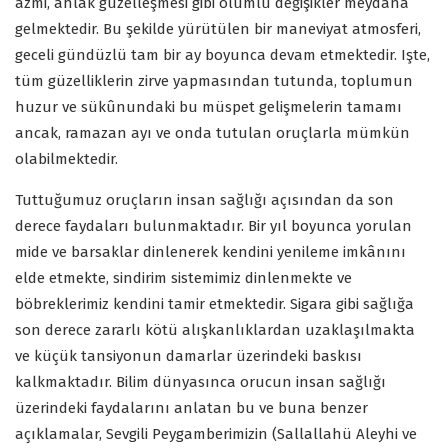
azmi, ahlak güzelleşmesi gibi olumlu değişikler meydana
gelmektedir. Bu şekilde yürütülen bir maneviyat atmosferi,
geceli gündüzlü tam bir ay boyunca devam etmektedir. Işte,
tüm güzelliklerin zirve yapmasından tutunda, toplumun
huzur ve sükûnundaki bu müspet gelişmelerin tamamı
ancak, ramazan ayı ve onda tutulan oruçlarla mümkün
olabilmektedir.
Tuttuğumuz oruçların insan sağlığı açısından da son
derece faydaları bulunmaktadır. Bir yıl boyunca yorulan
mide ve barsaklar dinlenerek kendini yenileme imkânını
elde etmekte, sindirim sistemimiz dinlenmekte ve
böbreklerimiz kendini tamir etmektedir. Sigara gibi sağlığa
son derece zararlı kötü alışkanlıklardan uzaklaşılmakta
ve küçük tansiyonun damarlar üzerindeki baskısı
kalkmaktadır. Bilim dünyasınca orucun insan sağlığı
üzerindeki faydalarını anlatan bu ve buna benzer
açıklamalar, Sevgili Peygamberimizin (Sallallahü Aleyhi ve