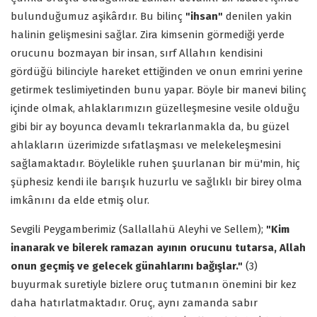
bulunduğumuz aşikârdır. Bu bilinç
"ihsan"
denilen yakin
halinin gelişmesini sağlar. Zira kimsenin görmediği yerde
orucunu bozmayan bir insan, sırf Allahın kendisini
gördüğü bilinciyle hareket ettiğinden ve onun emrini yerine
getirmek teslimiyetinden bunu yapar. Böyle bir manevi bilinç
içinde olmak, ahlaklarımızın güzelleşmesine vesile olduğu
gibi bir ay boyunca devamlı tekrarlanmakla da, bu güzel
ahlakların üzerimizde sıfatlaşması ve melekeleşmesini
sağlamaktadır. Böylelikle ruhen şuurlanan bir mü'min, hiç
şüphesiz kendi ile barışık huzurlu ve sağlıklı bir birey olma
imkânını da elde etmiş olur.
Sevgili Peygamberimiz (Sallallahü Aleyhi ve Sellem);
"Kim
inanarak ve bilerek ramazan ayının orucunu tutarsa, Allah
onun geçmiş ve gelecek günahlarını bağışlar."
(3)
buyurmak suretiyle bizlere oruç tutmanın önemini bir kez
daha hatırlatmaktadır. Oruç, aynı zamanda sabır