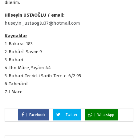
dilerim.
Hüseyin USTAOĞLU / email:
huseyin_ustaoglu37@hotmail.com
Kaynaklar
1-Bakara; 183
2-Buhârî, Savm: 9
3-Buhari
4-Ibn Mâce, Sıyâm 44
5-Buhari-Tecrid-i Sarih Terc. c. 6/2 95
6-Taberânî
7-I.Mace
Facebook
Twitter
WhatsApp