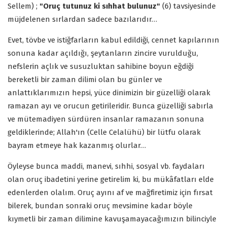
Sellem) ;
"Oruç tutunuz ki sıhhat bulunuz"
(6) tavsiyesinde
müjdelenen sırlardan sadece bazılarıdır…
Evet, tövbe ve istiğfarların kabul edildiği, cennet kapılarının
sonuna kadar açıldığı, şeytanların zincire vurulduğu,
nefslerin açlık ve susuzluktan sahibine boyun eğdiği
bereketli bir zaman dilimi olan bu günler ve
anlattıklarımızın hepsi, yüce dinimizin bir güzelliği olarak
ramazan ayı ve orucun getirileridir. Bunca güzelliği sabırla
ve mütemadiyen sürdüren insanlar ramazanın sonuna
geldiklerinde; Allah'ın (Celle Celalühü) bir lütfu olarak
bayram etmeye hak kazanmış olurlar…
Öyleyse bunca maddi, manevi, sıhhi, sosyal vb. faydaları
olan oruç ibadetini yerine getirelim ki, bu mükâfatları elde
edenlerden olalım. Oruç ayını af ve mağfiretimiz için fırsat
bilerek, bundan sonraki oruç mevsimine kadar böyle
kıymetli bir zaman dilimine kavuşamayacağımızın bilinciyle