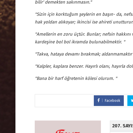
bilir' demekten sakınmasın."
"Sizin için korktuğum şeylerin en başın- da, nefs
hak yoldan alıkoyar; ikincisi ise ahireti unutturur.
"Amellerin en zoru üçtür. Bunlar; nefsin hakkını 
kardeşine bol bol ikramda bulunabilmektir. "
"Takva, hataya devamı bırakmak; aldanmamaktır 
"Kalpler, kaplara benzer. Hayırlı olanı, hayırla dol
"Bana bir harf öğretenin kölesi olurum. "
Facebook
207. SAY