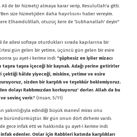
 de bir hizmetçi almaya karar verip, Resulullah'a gitti.
"Ben size hizmetçiden daha hayırlısını haber vereyim.
kere Elhamdülillah, otuzüç kere de ‘Subhanallah' deyin"
i ile ailesi sofraya oturdukları sırada kapılarına bir
. Ertesi gün gelen bir yetime, üçüncü gün gelen bir esire
onra şu ayet-i kerime indi:
"şüphesiz en iyiler mizacı
n taşıra taşıra içeceği bir kaynak. Adağı yerine getirirler
i çektiği hâlde yiyeceği, miskine, yetime ve esire
 doyuruyoruz, sizden bir karşılık ve teşekkür beklemiyoruz.
nden dolayı Rabbımızdan korkuyoruz' derler. Allah da bu
ve sevinç verir."
(Insan, 5/11)
 olan yakınlığıyla edindiği büyük manevî miras onu
liğe büründürmüştür. Bir gün onun dört dirhemi vardı.
ni de gece infak etti ve hakkında şu ayet-i kerime indi:
infak edenler. Onlar için Rabbleri katında karşılıkları