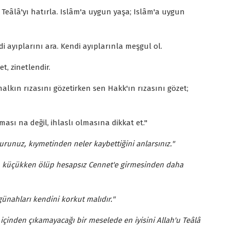
 Teâlâ'yı hatırla. Islâm'a uygun yaşa; Islâm'a uygun
di ayıplarını ara. Kendi ayıplarınla meşgul ol.
t, zinetlendir.
halkın rızasını gözetirken sen Hakk'ın rızasını gözet;
ası na değil, ihlaslı olmasına dikkat et."
şturunuz, kıymetinden neler kaybettiğini anlarsınız."
i, küçükken ölüp hesapsız Cennet'e girmesinden daha
günahları kendini korkut malıdır."
içinden çıkamayacağı bir meselede en iyisini Allah'u Teâlâ