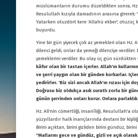
müslümanların durumu düzeldikten sonra, Hz. Ali
Resulullah kızıyla damadının arasına girerek: 
Yatarken otuzdört kere ‘Allahü ekber', otuzüç 
buyurdu.
Yine bir gün yiyecek çok az yemekleri olan Hz. Al
dilenci geldi, onlar da yemeği dilenciye verdiler
yemeklerini verdiler. Bu olay üç gün sürdükten s
kâfur olan bir tastan içerler. Allah'ın kullarını
ve şerri yaygın olan bir günden korkarlar. Içler
yedirirler. 'Biz sizi ancak Allah'ın rızası için
Doğrusu biz oldukça asık suratlı zorlu bir gü
günün şerrinden onları korur. Onlara parlaklık 
Hz. Ali'nin cömertliği, insanîliği, Resulullah'a
yüzyıllardır halk inançlarında destani bir kişi
Birini açıktan, birini gizliden birini gündüz, biri
"Mallarını gece ve gündüz, gizli ve açık olarak 