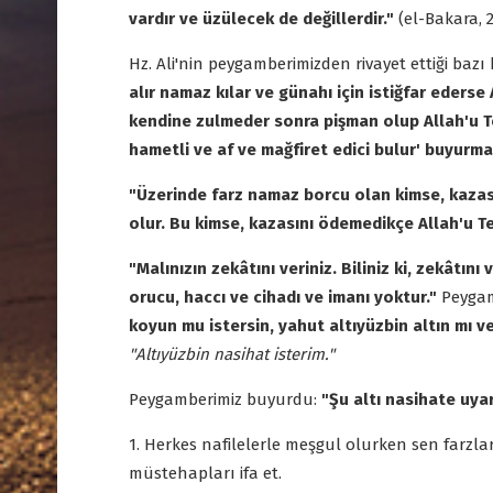
vardır ve üzülecek de değillerdir."
(el-Bakara, 2
Hz. Ali'nin peygamberimizden rivayet ettiği bazı ha
alır namaz kılar ve günahı için istiğfar ederse
kendine zulmeder sonra pişman olup Allah'u Te
hametli ve af ve mağfiret edici bulur' buyurma
"Üzerinde farz namaz borcu olan kimse, kazas
olur. Bu kimse, kazasını ödemedikçe Allah'u T
"Malınızın zekâtını veriniz. Biliniz ki, zekâtı
orucu, haccı ve cihadı ve imanı yoktur."
Peygamb
koyun mu istersin, yahut altıyüzbin altın mı ve
"Altıyüzbin nasihat isterim."
Peygamberimiz buyurdu:
"Şu altı nasihate uya
1. Herkes nafilelerle meşgul olurken sen farzları 
müstehapları ifa et.