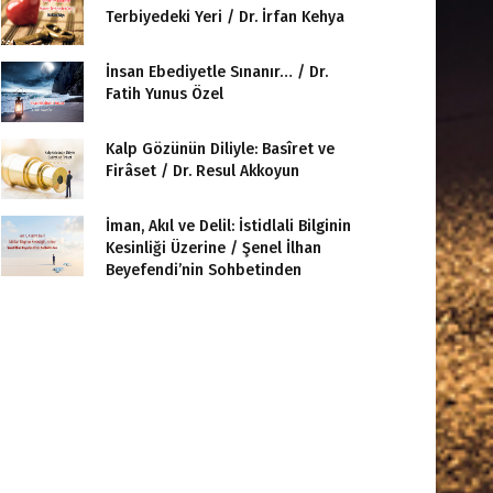
Terbiyedeki Yeri / Dr. İrfan Kehya
İnsan Ebediyetle Sınanır… / Dr.
Fatih Yunus Özel
Kalp Gözünün Diliyle: Basîret ve
Firâset / Dr. Resul Akkoyun
İman, Akıl ve Delil: İstidlali Bilginin
Kesinliği Üzerine / Şenel İlhan
Beyefendi’nin Sohbetinden