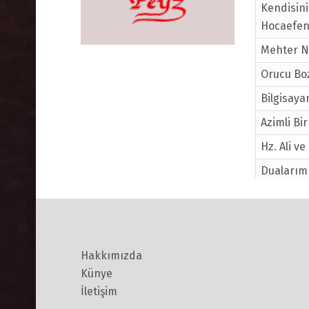
Kendisini
Hocaefend
Mehter N
Orucu Bo
Bilgisaya
Azimli Bi
Hz. Ali v
Dualarımı
Efendi
Kadir Gec
Ramazan 
Hakkımızda
İnsan Ol
Künye
Oruç ve 
İletişim