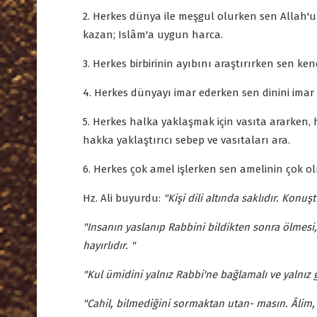
2. Herkes dünya ile meşgul olurken sen Allah'u
kazan; Islâm'a uygun harca.
3. Herkes birbirinin ayıbını araştırırken sen ken
4. Herkes dünyayı imar ederken sen dinini imar e
5. Herkes halka yaklaşmak için vasıta ararken, 
hakka yaklaştırıcı sebep ve vasıtaları ara.
6. Herkes çok amel işlerken sen amelinin çok olm
Hz. Ali buyurdu:
"Kişi dili altında saklıdır. Konu
"Insanın yaslanıp Rabbini bildikten sonra ölmes
hayırlıdır. "
"Kul ümidini yalnız Rabbi'ne bağlamalı ve yalnız 
"Cahil, bilmediğini sormaktan utan- masın. Âlim, 