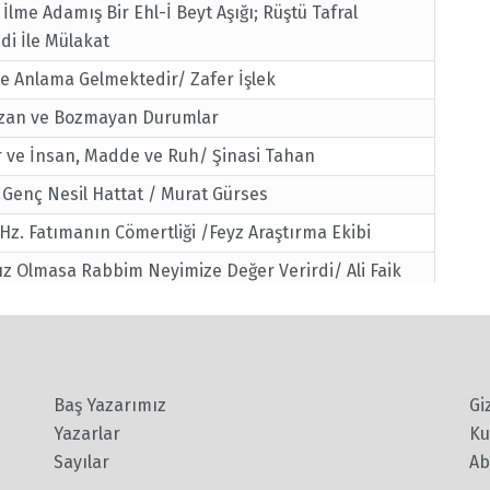
 İlme Adamış Bir Ehl-İ Beyt Aşığı; Rüştü Tafral
i İle Mülakat
e Anlama Gelmektedir/ Zafer İşlek
zan ve Bozmayan Durumlar
r ve İnsan, Madde ve Ruh/ Şinasi Tahan
r Genç Nesil Hattat / Murat Gürses
e Hz. Fatımanın Cömertliği /Feyz Araştırma Ekibi
z Olmasa Rabbim Neyimize Değer Verirdi/ Ali Faik
esi Hangi Gecedir
Ayı Şereflidir/ İmamı Rabbani
Baş Yazarımız
Gi
ma İmtiyazı ve Duygu Anaforunda İnsan
Yazarlar
Ku
İnsan
Sayılar
Ab