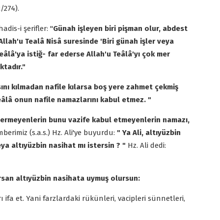
/274).
dis-i şerifler: "
Günah işleyen biri pişman olur, abdest
 Allah'u Tealâ Nisâ suresinde 'Biri günah işler veya
âlâ'ya istiğ- far ederse Allah'u Teâlâ'yı çok mer
ktadır."
ını kılmadan nafile kılarsa boş yere zahmet çekmiş
eâlâ onun nafile namazlarını kabul etmez. "
nı vermeyenlerin bunu vazife kabul etmeyenlerin namazı,
erimiz (s.a.s.) Hz. Ali'ye buyurdu:
" Ya Ali, altıyüzbin
ya altıyüzbin nasihat mı istersin ? "
Hz. Ali dedi:
rsan altıyüzbin nasihata uymuş olursun:
ifa et. Yani farzlardaki rükünleri, vacipleri sünnetleri,