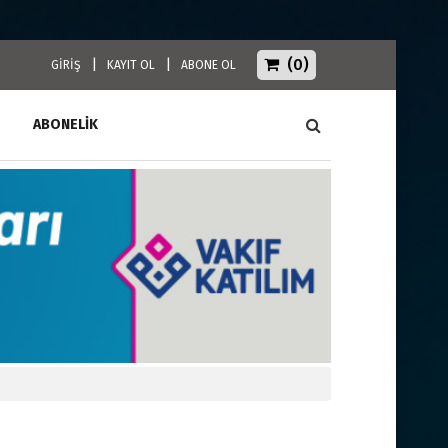
(0)
|
|
GİRİŞ
KAYIT OL
ABONE OL
ABONELİK