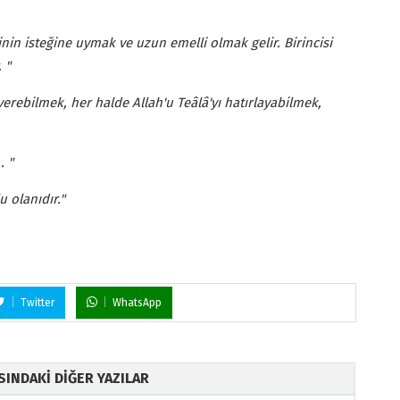
inin isteğine uymak ve uzun emelli olmak gelir. Birincisi
 "
verebilmek, her halde Allah'u Teâlâ'yı hatırlayabilmek,
. "
u olanıdır."
Twitter
WhatsApp
ISINDAKİ DİĞER YAZILAR