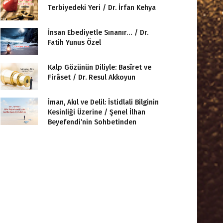
Terbiyedeki Yeri / Dr. İrfan Kehya
İnsan Ebediyetle Sınanır… / Dr.
Fatih Yunus Özel
Kalp Gözünün Diliyle: Basîret ve
Firâset / Dr. Resul Akkoyun
İman, Akıl ve Delil: İstidlali Bilginin
Kesinliği Üzerine / Şenel İlhan
Beyefendi’nin Sohbetinden