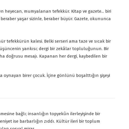
iyen heyecan, mumyalanan tefekkür. Kitap ve gazete... biri
, beraber yaşar sizinle, beraber büyür. Gazete, okununca
hür tefekkürün kalesi. Belki serseri ama taze ve sıcak bir
 düşüncenin yankısı; dergi bir zekâlar topluluğunun. Bir
aha doğrusu mesajı. Kapanan her dergi, kaybedilen bir
da oynayan birer çocuk. İçine gönlünü boşalttığın şişeyi
mesine bağlı; insanlığın topyekûn ilerleyişinde bir
iyet ise barbarlığın zıddı. Kültür ileri bir toplum
lan sosyal miras.