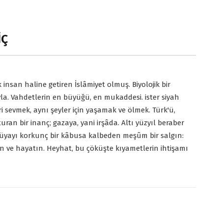
İÇ
k insan haline getiren İslâmiyet olmuş. Biyolojik bir
ıyla. Vahdetlerin en büyüğü, en mukaddesi. ister siyah
yleri sevmek, aynı şeyler için yaşamak ve ölmek. Türk'ü,
ran bir inanç; gazaya, yani irşâda. Altı yüzyıl beraber
üyayı korkunç bir kâbusa kalbeden meşûm bir salgın:
in ve hayatın. Heyhat, bu çöküşte kıyametlerin ihtişamı