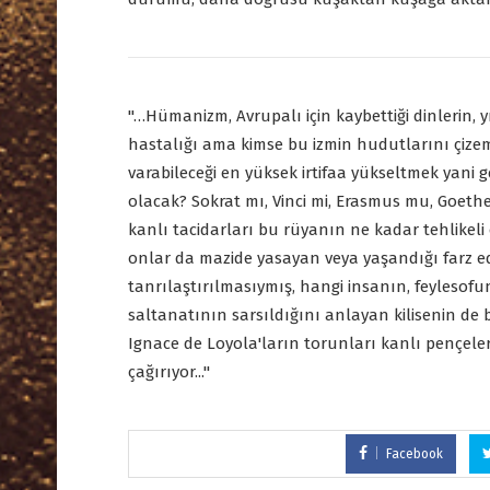
"…Hümanizm, Avrupalı için kaybettiği dinlerin, y
hastalığı ama kimse bu izmin hudutlarını çize
varabileceği en yüksek irtifaa yükseltmek yani 
olacak? Sokrat mı, Vinci mi, Erasmus mu, Goethe 
kanlı tacidarları bu rüyanın ne kadar tehlikeli
onlar da mazide yasayan veya yaşandığı farz ed
tanrılaştırılmasıymış, hangi insanın, feyles
saltanatının sarsıldığını anlayan kilisenin de b
Ignace de Loyola'ların torunları kanlı pençeler
çağırıyor..."
Facebook