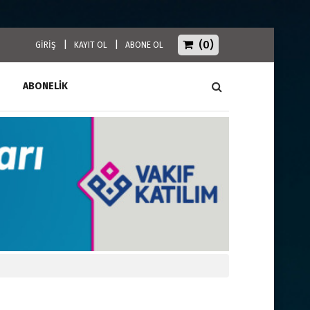
(0)
|
|
GİRİŞ
KAYIT OL
ABONE OL
ABONELİK