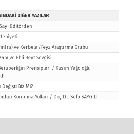
ISINDAKİ DİĞER YAZILAR
 Sayı Editörden
deniyeti
in(ra) ve Kerbela /Feyz Araştırma Grubu
am ve Ehli Beyt Sevgisi
 Beraberliğin Prensipleri / Kasım Yağcıoğlu
di
Değişti Biz Mi?
ndan Korunma Yolları / Doç.Dr. Sefa SAYGILI
an: Gönüllü İnsan
san Hz. Muhammed Mustafa (sav) /M.Vasıf GEYLANİ