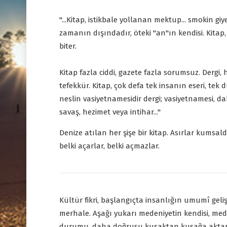
"...Kitap, istikbale yollanan mektup... smokin g
zamanın dışındadır, öteki "an"ın kendisi. Kitap
biter.
Kitap fazla ciddi, gazete fazla sorumsuz. Dergi, 
tefekkür. Kitap, çok defa tek insanın eseri, tek
neslin vasiyetnamesidir dergi; vasiyetnamesi, d
savaş, hezimet veya intihar..."
Denize atılan her şişe bir kitap. Asırlar kumsal
belki açarlar, belki açmazlar.
Kültür fikri, başlangıçta insanlığın umumî geliş
merhale. Aşağı yukarı medeniyetin kendisi, meden
durumu, daha doğrusu kuşaktan kuşağa aktarı