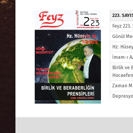
223. SAY
Feyz 223.
Gönül Me
Hz. Hüsey
İmam-ı Az
Birlik ve
Hocaefen
Zaman Mı 
Depresyo
Güzel Lis
Örnek İn
Efendi