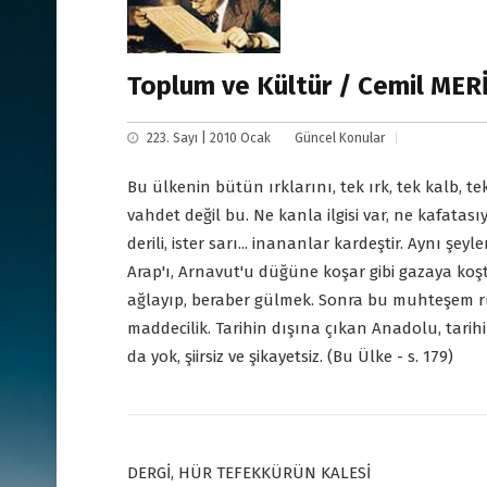
Toplum ve Kültür / Cemil MER
223. Sayı | 2010 Ocak
Güncel Konular
Bu ülkenin bütün ırklarını, tek ırk, tek kalb, te
vahdet değil bu. Ne kanla ilgisi var, ne kafatas
derili, ister sarı... inananlar kardeştir. Aynı şe
Arap'ı, Arnavut'u düğüne koşar gibi gazaya koştu
ağlayıp, beraber gülmek. Sonra bu muhteşem r
maddecilik. Tarihin dışına çıkan Anadolu, tarih
da yok, şiirsiz ve şikayetsiz. (Bu Ülke - s. 179)
DERGİ, HÜR TEFEKKÜRÜN KALESİ