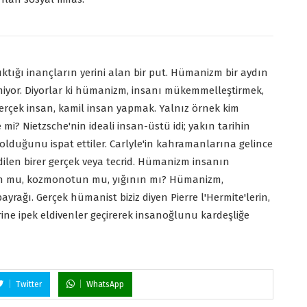
ıktığı inançların yerini alan bir put. Hümanizm bir aydın
miyor. Diyorlar ki hümanizm, insanı mükemmelleştirmek,
gerçek insan, kamil insan yapmak. Yalnız örnek kim
mi? Nietzsche'nin ideali insan-üstü idi; yakın tarihin
 olduğunu ispat ettiler. Carlyle'in kahramanlarına gelince
ilen birer gerçek veya tecrid. Hümanizm insanın
ofun mu, kozmonotun mu, yığının mı? Hümanizm,
ayrağı. Gerçek hümanist biziz diyen Pierre l'Hermite'lerin,
ine ipek eldivenler geçirerek insanoğlunu kardeşliğe
Twitter
WhatsApp