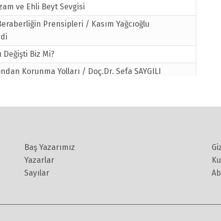
am ve Ehli Beyt Sevgisi
 Beraberliğin Prensipleri / Kasım Yağcıoğlu
di
Değişti Biz Mi?
ndan Korunma Yolları / Doç.Dr. Sefa SAYGILI
an: Gönüllü İnsan
san Hz. Muhammed Mustafa (sav) /M.Vasıf GEYLANİ
s) Oğluna Ne Diyor?
Baş Yazarımız
Gi
rimizin (sav) Veda Hutbesi&#8217;nden
Yazarlar
Ku
 Nedir? / Feyz Araştırma Grubu
Sayılar
Ab
 Kültür / Cemil MERİÇ
syon Oranını Arttırın