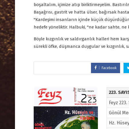
boşaltalım, içimize atıp biriktirmeyelim. Bastır
Başağrısı, gastrit ve hatta ülser, bağırsak hast
"Kardeşimi insanların içinde küçük düşürdüğün i
hedefe yöneliktir. Halbuki, "ne kadar sahte, ne 
Böyle kızgınlık ve saldırganlık halleri hem kar
sürekli öfke, düşmanca duygular ve kızgınlık, sa
Facebook
223. SAY
Feyz 223.
Gönül Me
Hz. Hüsey