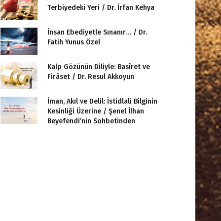
Terbiyedeki Yeri / Dr. İrfan Kehya
İnsan Ebediyetle Sınanır… / Dr.
Fatih Yunus Özel
Kalp Gözünün Diliyle: Basîret ve
Firâset / Dr. Resul Akkoyun
İman, Akıl ve Delil: İstidlali Bilginin
Kesinliği Üzerine / Şenel İlhan
Beyefendi’nin Sohbetinden