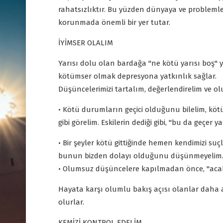
rahatsızlıktır. Bu yüzden dünyaya ve probleml
korunmada önemli bir yer tutar.
İYİMSER OLALIM
Yarısı dolu olan bardağa "ne kötü yarısı boş" y
kötümser olmak depresyona yatkınlık sağlar.
Düşüncelerimizi tartalım, değerlendirelim ve ol
• Kötü durumların geçici olduğunu bilelim, kö
gibi görelim. Eskilerin dediği gibi, "bu da geçer ya
• Bir şeyler kötü gittiğinde hemen kendimizi suç
bunun bizden dolayı olduğunu düşünmeyelim. Bi
• Olumsuz düşüncelere kapılmadan önce, "acaba 
Hayata karşı olumlu bakış açısı olanlar daha az 
olurlar.
KEMİZİ KONTROL EDELİM