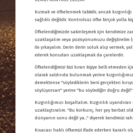
Kızmak ve öfkelenmek tabiidir, ancak kızgınlığ
sağlıklı değildir. Kontrolsüz öfke birçok yolla kişi
Öfkelendiğimizde sakinleşmek için kendimize 
uzaklaşalım veya pozisyonumuzu değiştirelim 
ile yıkayalım. Derin derin soluk alıp vermek, y
ederek konudan uzaklaşmak da çarelerdir.
Öfkelendiğimizi bizi kıran kişiye belli etmeden i
olarak saldırıda bulunmak yerine kızgınlığımızı
demektense "söylediklerin beni gerçekten kırıyo
söylüyorsan" yerine "bu söylediğin doğru değil" 
Kızgınlığımızı boşaltalım. Kızgınlık uyandıran
uzaklaştıralım. "Bu korkunç, her şey berbat ol
dünyanın sonu değil ya..." diyerek kendimizi ra
Kısacası haklı öfkemizi ifade ederken kararlı ola