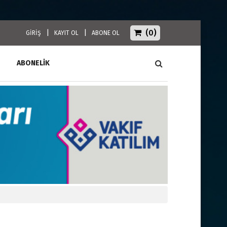
(0)
|
|
GİRİŞ
KAYIT OL
ABONE OL
ABONELİK