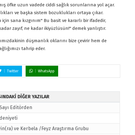
ılmış öfke uzun vadede ciddi sağlık sorunlarına yol açar.
alıkları ve başka sistem bozuklukları ortaya çıkar.
çin sana kızgınım" Bu basit ve kararlı bir ifadedir,
kadar zayıf, ne kadar ikiyüzlüsün!" demek yanlıştır.
şımızdakinin düşmanlık oklarını bize çevirir hem de
ğlığımızı tahrip eder.
Twitter
WhatsApp
ISINDAKİ DİĞER YAZILAR
 Sayı Editörden
deniyeti
in(ra) ve Kerbela /Feyz Araştırma Grubu