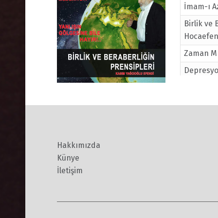
İmam-ı Az
Birlik ve
Hocaefen
Zaman Mı 
Depresyo
Güzel Lis
Örnek İn
Efendi
Lokman(a
Hakkımızda
Peygambe
Künye
Cinsellik
İletişim
Toplum ve
Konsantra