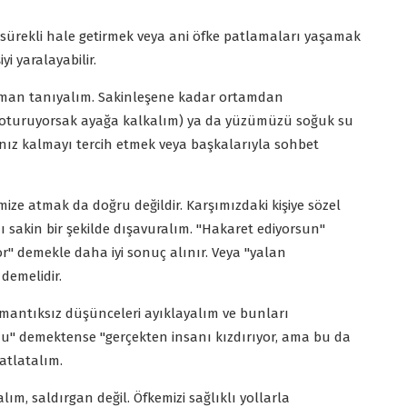
ı sürekli hale getirmek veya ani öfke patlamaları yaşamak
yi yaralayabilir.
zaman tanıyalım. Sakinleşene kadar ortamdan
(oturuyorsak ayağa kalkalım) ya da yüzümüzü soğuk su
alnız kalmayı tercih etmek veya başkalarıyla sohbet
çimize atmak da doğru değildir. Karşımızdaki kişiye sözel
 sakin bir şekilde dışavuralım. "Hakaret ediyorsun"
r" demekle daha iyi sonuç alınır. Veya "yalan
demelidir.
 mantıksız düşünceleri ayıklayalım ve bunları
du" demektense "gerçekten insanı kızdırıyor, ama bu da
hatlatalım.
lım, saldırgan değil. Öfkemizi sağlıklı yollarla