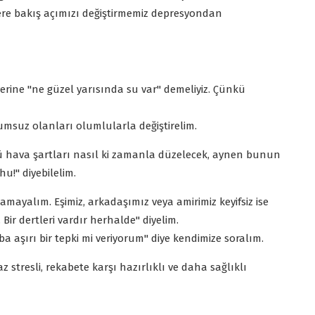
ere bakış açımızı değiştirmemiz depresyondan
erine "ne güzel yarısında su var" demeliyiz. Çünkü
umsuz olanları olumlularla değiştirelim.
tü hava şartları nasıl ki zamanla düzelecek, aynen bunun
hu!" diyebilelim.
lamayalım. Eşimiz, arkadaşımız veya amirimiz keyifsiz ise
r dertleri vardır herhalde" diyelim.
aşırı bir tepki mi veriyorum" diye kendimize soralım.
stresli, rekabete karşı hazırlıklı ve daha sağlıklı