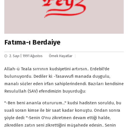
Fatıma-ı Berdaiye
2. Sayı | 1991 Ağustos
Örnek Hayatlar
Allah-ü Teala sırrının kudsiyetini artırsın.. Erdebil'de
bulunuyordu. Dediler ki: -Tasavvufi manada duygulu,
manalı sözler eden irfan sahiplerindendi. Bazıları kendisine
Resulullah (SAV) efendimizin buyurduğu:
"-Ben beni ananla otururum..." kudsi hadisten soruldu, bu
suali soran kimse ile bir saat kadar konuştu. Ondan sonra
şöyle dedi: "-Senin O'nu zikretmen devam ettiği halde,
zikredilen zatın seni zikrettiğini müşahede edesin.. Senin