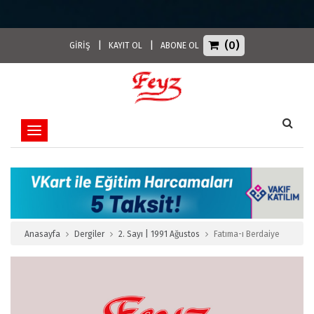
(0)
|
|
GİRİŞ
KAYIT OL
ABONE OL
Toggle navigation
Anasayfa
Dergiler
2. Sayı | 1991 Ağustos
Fatıma-ı Berdaiye