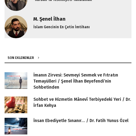
M. Şenel İlhan
İslam Gencinin En Çetin İmtihanı
SON EKLENENLER
İmanın Zirvesi: Sevmeyi Sevmek ve Fıtratın
Temayülleri / Şenel İlhan Beyefendi’nin
Sohbetinden
Sohbet ve Hizmetin Mânevî Terbiyedeki Yeri / Dr.
İrfan Kehya
İnsan Ebediyetle Sınanır… / Dr. Fatih Yunus Özel