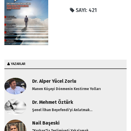
Nereye
SAYI: 421
İmam-ı Azam Ebu Hanife Hz.
Dünya Nereye Gidiyor...?
Kibir "Gübürü" Üzerine
Zaman İman Kurtarma Zamanı, Tarikat Zamanı
Değildir Sözü
YAZARLAR
Dr. Alper Yücel Zorlu
Manen Köşeyi Dönmenin Kestirme Yolları
Dr. Mehmet Öztürk
Şenel İlhan Beyefendi'yi Anlatmak...
Nail Başeski
"Kurban"la Teslimiyeti Yakalamak