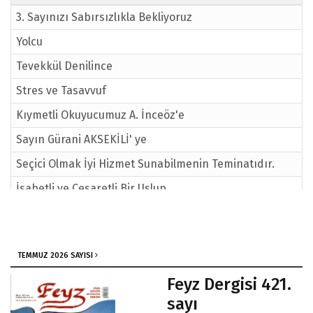
3. Sayınızı Sabırsızlıkla Bekliyoruz
Yolcu
Tevekkül Denilince
Stres ve Tasavvuf
Kıymetli Okuyucumuz A. İnceöz'e
Sayın Gürani AKSEKİLİ' ye
Seçici Olmak İyi Hizmet Sunabilmenin Teminatıdır.
İsabetli ve Cesaretli Bir Uslup
Bu Kadar Kötüleştik Mi?
Farzı Ayın İlimler
TEMMUZ 2026 SAYISI
Ayın Mektubu
Feyz Dergisi 421.
Fatıma-ı Berdaiye
sayı
Sevda-ı Cariye