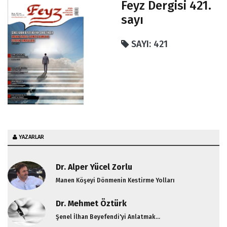
Feyz Dergisi 421.
Fatıma-ı Berdaiye
sayı
Sevda-ı Cariye
Nereye
SAYI: 421
İmam-ı Azam Ebu Hanife Hz.
Dünya Nereye Gidiyor...?
Kibir "Gübürü" Üzerine
Zaman İman Kurtarma Zamanı, Tarikat Zamanı
Değildir Sözü
YAZARLAR
Dr. Alper Yücel Zorlu
Manen Köşeyi Dönmenin Kestirme Yolları
Dr. Mehmet Öztürk
Şenel İlhan Beyefendi'yi Anlatmak...