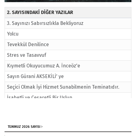
2. SAYISINDAKİ DİĞER YAZILAR
3. Sayınızı Sabırsızlıkla Bekliyoruz
Yolcu
Tevekkül Denilince
Stres ve Tasavvuf
Kıymetli Okuyucumuz A. İnceöz'e
Sayın Gürani AKSEKİLİ' ye
Seçici Olmak İyi Hizmet Sunabilmenin Teminatıdır.
İsabetli ve Cesaretli Bir Uslup
Bu Kadar Kötüleştik Mi?
Farzı Ayın İlimler
TEMMUZ 2026 SAYISI
Ayın Mektubu