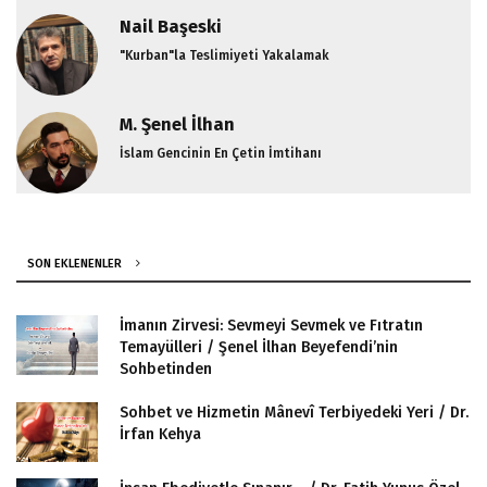
Nail Başeski
"Kurban"la Teslimiyeti Yakalamak
M. Şenel İlhan
İslam Gencinin En Çetin İmtihanı
SON EKLENENLER
İmanın Zirvesi: Sevmeyi Sevmek ve Fıtratın
Temayülleri / Şenel İlhan Beyefendi’nin
Sohbetinden
Sohbet ve Hizmetin Mânevî Terbiyedeki Yeri / Dr.
İrfan Kehya