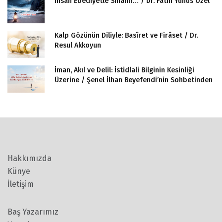
İnsan Ebediyetle Sınanır… / Dr. Fatih Yunus Özel
Kalp Gözünün Diliyle: Basîret ve Firâset / Dr.
Resul Akkoyun
İman, Akıl ve Delil: İstidlali Bilginin Kesinliği
Üzerine / Şenel İlhan Beyefendi’nin Sohbetinden
Hakkımızda
Künye
İletişim
Baş Yazarımız