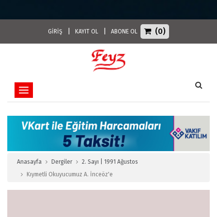
(0)
|
|
GİRİŞ
KAYIT OL
ABONE OL
Toggle navigation
Anasayfa
Dergiler
2. Sayı | 1991 Ağustos
Kıymetli Okuyucumuz A. İnceöz'e