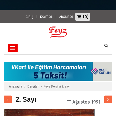
(0)
|
|
GİRİŞ
KAYIT OL
ABONE OL
Toggle navigation
Anasayfa
Dergiler
Feyz Dergisi 2. sayı
2. Sayı
Ağustos 1991