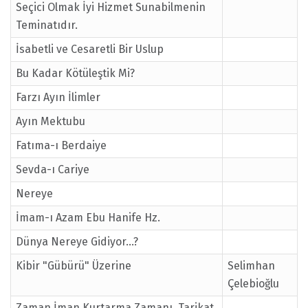
Seçici Olmak İyi Hizmet Sunabilmenin
Teminatıdır.
İsabetli ve Cesaretli Bir Uslup
Bu Kadar Kötüleştik Mi?
Farzı Ayın İlimler
Ayın Mektubu
Fatıma-ı Berdaiye
Sevda-ı Cariye
Nereye
İmam-ı Azam Ebu Hanife Hz.
Dünya Nereye Gidiyor...?
Kibir "Gübürü" Üzerine
Selimhan
Çelebioğlu
Zaman İman Kurtarma Zamanı, Tarikat