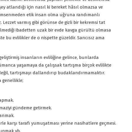
y atlandığı için nasıl ki bereket hâsıl olmazsa ve
nemsenmeden etik insan olma uğruna randımanlı
. Lezzet varmış gibi görünse de gizli bir kekremsi tat
mediği ibadetten uzak bir evde kavga gürültü olmasa
işte bu evlilikler de o nispette güzeldir. Sancısız ama
eliştirmiş insanların evliliğine gelince, bunlarda
ümanca yaşamaya da çalışsak tartışma birçok evlilikte
ğil, tartışmayı dallandırıp budaklandırmamaktır.
 genellikle;
yapmak.
 maziyi gündeme getirmek.
llanmak.
zlerle karşı tarafı yumuşatması yerine nasihatlere geçmesi.
lunmak vb.