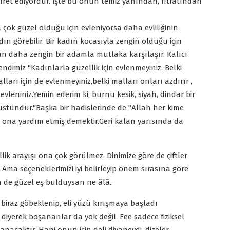
efret ediyordur. İşte bu onun temiz yanından, fıtratından
 çok güzel olduğu için evleniyorsa daha evliliğinin
ın görebilir. Bir kadın kocasıyla zengin olduğu için
dan daha zengin bir adamla mutlaka karşılaşır. Kalıcı
dimiz ''Kadınlarla güzellik için evlenmeyiniz. Belki
lları için de evlenmeyiniz,belki malları onları azdırır ,
evleniniz.Yemin ederim ki, burnu kesik, siyah, dindar bir
tündür.''Başka bir hadislerinde de ''Allah her kime
a ona yardım etmiş demektir.Geri kalan yarısında da
llik arayışı ona çok görülmez. Dinimize göre de çiftler
 Ama seçeneklerimizi iyi belirleyip önem sırasına göre
m de güzel eş bulduysan ne âlâ..
ı biraz göbeklenip, eli yüzü kırışmaya başladı
 diyerek boşananlar da yok değil. Eee sadece fiziksel