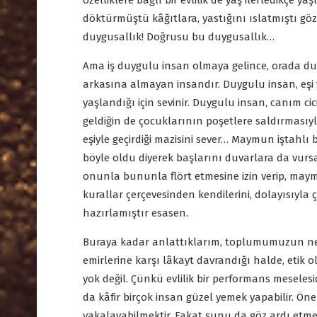
özelliklere bağlı bir evlilik de yaş ilerledikçe ya
döktürmüştü kâğıtlara, yastığını ıslatmıştı göz
duygusallık! Doğrusu bu duygusallık…
Ama iş duygulu insan olmaya gelince, orada du
arkasına almayan insandır. Duygulu insan, eşi
yaşlandığı için sevinir. Duygulu insan, canım ci
geldiğin de çocuklarının poşetlere saldırmasıyl
eşiyle geçirdiği mazisini sever… Maymun iştahlı
böyle oldu diyerek başlarını duvarlara da vur
onunla bununla flört etmesine izin verip, maym
kurallar çerçevesinden kendilerini, dolayısıyla
hazırlamıştır esasen.
Buraya kadar anlattıklarım, toplumumuzun ne y
emirlerine karşı lâkayt davrandığı halde, etik ol
yok değil. Çünkü evlilik bir performans meseles
da kâfir birçok insan güzel yemek yapabilir. Ö
yakalayabilmektir. Fakat şunu da göz ardı etm