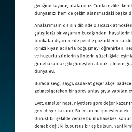
gediğine koymuş atalarımız. Çünkü evlilik, kend
dünyamızı hem de çekim alanımızdaki başka dün
Analarımızın dizinin dibinde o sıcacık atmosferi
çalışıldığı bir yaşamın kucağından, hayallerimiz
harikalar diyarı ne de pembe gözlüklerin satıl
içimizi kıyan acılarla boğuşmayı öğrenirken, n
ve huzurlu günlerin günlerin güzelliğiyle, eşim
günebakanlar gibi güneşten alarak ,çilelere göğ
dünya evi.
Burada sevgi, saygı, sadakat geçer akçe. Sadece
gelmesi gereken bir görev anlayışıyla yapılan ev
Evet, ameller nasıl niyetlere göre değer kazanırs
göre değer kazanır. Bir insan ne için evlenmek is
dürüst bir şekilde verirse bu muhasebesi sonucu
demek değil ki kusursuz bir eş bulsun. Yani kim