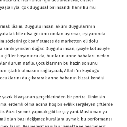
şlanacaktır. Hani onun için deli divaneydi, dizeler
yaşlarıyla. Çok duygusal bir insandı hani! Bu mu
rmak lâzım. Duygulu insan, aklını duygularının
 yatalak bile olsa gözünü ondan ayırmaz, eşi yanında
cim sözlerini çok sarf etmese de marketten eli dolu
a sanki yeniden doğar. Duygulu insan, iyisiyle kötüsüyle
 bu çiftler boşanınca da, bunların anne babaları, neden
salar durum nafile. Çocuklarının bu hazin sonunu
un iştahlı olmasını sağlayarak, Allah 'ın koyduğu
 çocuklarını da çıkararak anne babanın bizzat kendisi
azık ki yaşanan gerçeklerinden bir portre. Dinimizin
ma, erdemli olma adına hoş bir evlilik sergileyen çiftlerde
idir. Güzel yemek yapmak gibi bir şey yani. Müslüman ya
nemli olan bazı değişmez kurallara uymak, bu performansı
emek lazım. Besmelesiz yapılan yemekte ve besmelesiz