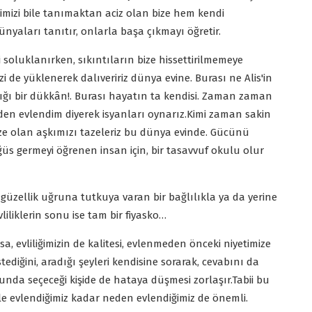
imizi bile tanımaktan aciz olan bize hem kendi
yaları tanıtır, onlarla başa çıkmayı öğretir.
 soluklanırken, sıkıntıların bize hissettirilmemeye
i de yüklenerek dalıveririz dünya evine. Burası ne Alis'in
dığı bir dükkân!. Burası hayatın ta kendisi. Zaman zaman
eden evlendim diyerek isyanları oynarız.Kimi zaman sakin
ize olan aşkımızı tazeleriz bu dünya evinde. Gücünü
üs germeyi öğrenen insan için, bir tasavvuf okulu olur
 güzellik uğruna tutkuya varan bir bağlılıkla ya da yerine
liliklerin sonu ise tam bir fiyasko…
a, evliliğimizin de kalitesi, evlenmeden önceki niyetimize
tediğini, aradığı şeyleri kendisine sorarak, cevabını da
nda seçeceği kişide de hataya düşmesi zorlaşır.Tabii bu
le evlendiğimiz kadar neden evlendiğimiz de önemli.