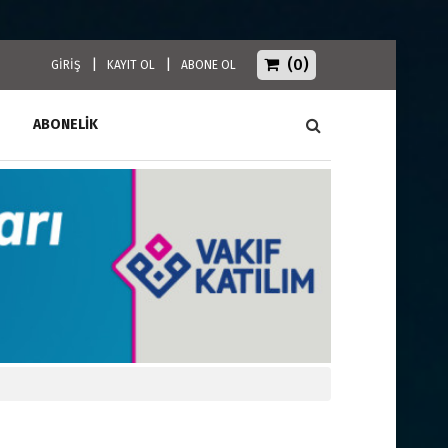
(0)
|
|
GİRİŞ
KAYIT OL
ABONE OL
ABONELİK