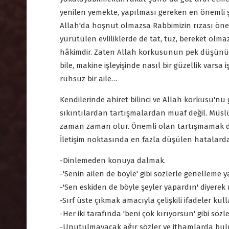
yenilen yemekte, yapılması gereken en önemli şe
Allah'da hoşnut olmazsa Rabbimizin rızası ö
yürütülen evliliklerde de tat, tuz, bereket olmaz
hâkimdir. Zaten Allah korkusunun pek düşünül
bile, makine işleyişinde nasıl bir güzellik varsa 
ruhsuz bir aile…
Kendilerinde ahiret bilinci ve Allah korkusu'nu g
sıkıntılardan tartışmalardan muaf değil. Müsl
zaman zaman olur. Önemli olan tartışmamak de
İletişim noktasında en fazla düşülen hatalarda
-Dinlemeden konuya dalmak.
-'Senin ailen de böyle' gibi sözlerle genelleme 
-'Sen eskiden de böyle şeyler yapardın' diyerek
-Sırf üste çıkmak amacıyla çelişkili ifadeler ku
-Her iki tarafında 'beni çok kırıyorsun' gibi sö
-Unutulmayacak ağır sözler ve ithamlarda bu