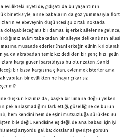
a evlilikteki niyeti de, gidişatı da bu yaşantının
ük bir etkisiyle, anne babaların da göz yummasıyla flört
kızların ve ebeveynin düşüncesi şu ortak noktada
 dolayabileceğimiz bir damat. İş erkek ailelerine gelince,
ırdığımız avâm tabakadan bir aileyse delikanlının ailesi
ozmasına müsaade ederler (hani erkeğin elinin kiri olarak
 ya da akrabadan temiz kız dedikleri bir genç kızı ,gelin
kızlara karşı güveni sarsıldıysa bu olur zaten .Sanki
leceği bir kızsa karşısına çıkan, evlenmek isterler ama
yapılan bir evlilikten ne hayır çıkar siz
eçer mi?
fsine düşkün kızımız da , başka bir limana doğru yelken
ın pek anlaşmadığını fark ettiği, güzelliğine de burun
kanlı, hem kendini hem de eşini mutsuzluğa sürükler. Bu
en bile değil. Kendisine eş değil de ana babası için iyi
bir hizmetçi arıyordu galiba; dostlar alışverişte görsün