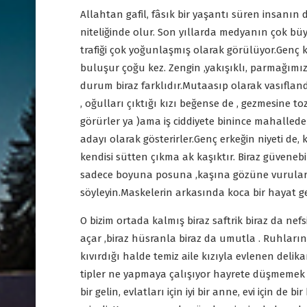
Allahtan gafil, fâsık bir yaşantı süren insanın d
niteliğinde olur. Son yıllarda medyanın çok büy
trafiği çok yoğunlaşmış olarak görülüyor.Genç 
buluşur çoğu kez. Zengin ,yakışıklı, parmağımıza
durum biraz farklıdır.Mutaasıp olarak vasıfland
, oğulları çıktığı kızı beğense de , gezmesine t
görürler ya )ama iş ciddiyete binince mahalleden
adayı olarak gösterirler.Genç erkeğin niyeti de, 
kendisi sütten çıkma ak kaşıktır. Biraz güvenebi
sadece boyuna posuna ,kaşına gözüne vurularak 
söyleyin.Maskelerin arkasında koca bir hayat g
O bizim ortada kalmış biraz saftrik biraz da ne
açar ,biraz hüsranla biraz da umutla . Ruhların
kıvırdığı halde temiz aile kızıyla evlenen deli
tipler ne yapmaya çalışıyor hayrete düşmemek işt
bir gelin, evlatları için iyi bir anne, evi için de 