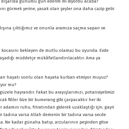
de dışarıda günümü gün ederim mi diyordu acaba?
nı görmek yerine, yasak olan şeyler ona daha cazip gelir.
in dışına çıktığımız ve onunla aramıza saçma sapan ve
vde kocasını bekleyen de mutlu olamaz bu oyunda. Evde
yaşadığı müddetçe mükâfatlandırılacaktır. Ama ya
lan hayatı sonlu olan hayata kurban etmiyor muyuz?
uyor mu?
e güzele hayrandır. Fakat bu arayışlarımızı, potansiyelimizi
ak fiiller bize bir bumerang gibi çarpacaktır her iki
 adamın ruhu, fıtratından giderek uzaklaştığı için, gayri
 tadına varsa Allah demenin bir tadına varsa secde
kla. Ne kadar günaha batıp, arzularının peşinden gitse