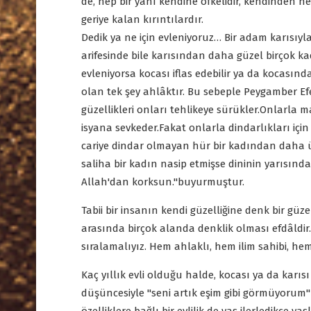
de, hep bir yanı kendine öfkelidir, kendinden n
geriye kalan kırıntılardır.
Dedik ya ne için evleniyoruz… Bir adam karısıyla
arifesinde bile karısından daha güzel birçok kad
evleniyorsa kocası iflas edebilir ya da kocasın
olan tek şey ahlâktır. Bu sebeple Peygamber Efen
güzellikleri onları tehlikeye sürükler.Onlarla ma
isyana sevkeder.Fakat onlarla dindarlıkları için 
cariye dindar olmayan hür bir kadından daha üs
saliha bir kadın nasip etmişse dininin yarısınd
Allah'dan korksun.''buyurmuştur.
Tabii bir insanın kendi güzelliğine denk bir güze
arasında birçok alanda denklik olması efdâldir.
sıralamalıyız. Hem ahlaklı, hem ilim sahibi, he
Kaç yıllık evli olduğu halde, kocası ya da karıs
düşüncesiyle ''seni artık eşim gibi görmüyorum''