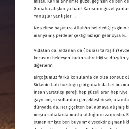
misali. Karım annemle güzel geçinsin de ben 
Günaha alışkın ya hani! Karısının güzel yanları
Yanlışlar yanlışlar …
Ne gelirse başımıza Allah'ın belirlediği çizgin
manyamış perdeler çektiğimiz için gelir oysa ki…
Aldatan da, aldanan da ( burası tartışılır) e
kocasını bekleyen kadın sabrettiği ve düzgün 
diğerleri?..
Birçoğumuz farklı konularda da olsa sonsuz o
Sirkenin balı bozduğu gibi günah da bizi bozm
İnsan yaratılışı gereği hep güzeli arar, hep iyiy
gayri meşru yollardan gerçekleştirirsek, utanılac
dünyada da. Her çiçekten bal almaya alışmış bir
meşru sahalarda mutlu olduğunu zanneder. Bir
etmenin;'' işte ben buyum'' diyecektir pişmanlı