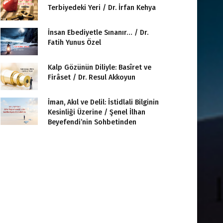
Terbiyedeki Yeri / Dr. İrfan Kehya
İnsan Ebediyetle Sınanır… / Dr.
Fatih Yunus Özel
Kalp Gözünün Diliyle: Basîret ve
Firâset / Dr. Resul Akkoyun
İman, Akıl ve Delil: İstidlali Bilginin
Kesinliği Üzerine / Şenel İlhan
Beyefendi’nin Sohbetinden