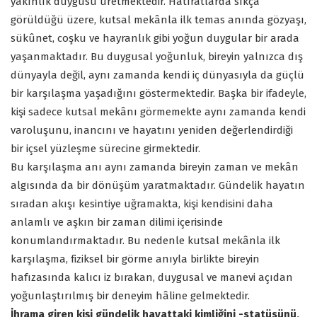
yakınlık duygusu üretmektedir. Hatıratlarda sıkça
görüldüğü üzere, kutsal mekânla ilk temas anında gözyaşı,
sükûnet, coşku ve hayranlık gibi yoğun duygular bir arada
yaşanmaktadır. Bu duygusal yoğunluk, bireyin yalnızca dış
dünyayla değil, aynı zamanda kendi iç dünyasıyla da güçlü
bir karşılaşma yaşadığını göstermektedir. Başka bir ifadeyle,
kişi sadece kutsal mekânı görmemekte aynı zamanda kendi
varoluşunu, inancını ve hayatını yeniden değerlendirdiği
bir içsel yüzleşme sürecine girmektedir.
Bu karşılaşma anı aynı zamanda bireyin zaman ve mekân
algısında da bir dönüşüm yaratmaktadır. Gündelik hayatın
sıradan akışı kesintiye uğramakta, kişi kendisini daha
anlamlı ve aşkın bir zaman dilimi içerisinde
konumlandırmaktadır. Bu nedenle kutsal mekânla ilk
karşılaşma, fiziksel bir görme anıyla birlikte bireyin
hafızasında kalıcı iz bırakan, duygusal ve manevi açıdan
yoğunlaştırılmış bir deneyim hâline gelmektedir.
İhrama giren kişi gündelik hayattaki kimliğini -statüsünü,