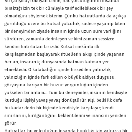
Bu çalışmayı okuyan birine, hac yolculuğunun insanda
bıraktığı izin tek bir cümleyle tarif edilebilecek bir şey
olmadığını söylemek isterim. Çünkü hatıratlarda da açıkça
görüldüğü üzere bu kutsal yolculuk, sadece yaşanıp biten
bir deneyimden ziyade insanın içinde uzun süre varlığını
sürdüren, zamanla derinleşen ve kimi zaman sessizce
kendini hatırlatan bir izdir. Kutsal mekânla ilk
karşılaşmadan başlayarak ritüellerin akışı içinde yaşanan
her an, insanın iç dünyasında katman katman yer
etmektedir. O kalabalığın içinde hissedilen yalnızlık;
yalnızlığın içinde fark edilen o büyük aidiyet duygusu,
gözyaşına karışan bir huzur; yorgunluğun içinden
yükselen bir anlam… Tüm bu deneyimler, insanın kendisiyle
kurduğu ilişkiyi yavaş yavaş dönüştürür. Kişi, belki ilk defa
bu kadar derin bir biçimde kendisiyle karşılaşır; kendi
sınırlarını, kırılganlığını, beklentilerini ve inancını yeniden
görür.
Hatıratlar, bu yolculuğun insanda bıraktığı izin yalnızca bir