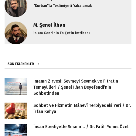
"Kurban"la Teslimiyeti Yakalamak
M. Şenel İlhan
İslam Gencinin En Çetin İmtihanı
SON EKLENENLER
İmanın Zirvesi: Sevmeyi Sevmek ve Fıtratın
Temayülleri / Şenel İlhan Beyefendi’nin
Sohbetinden
Sohbet ve Hizmetin Mânevî Terbiyedeki Yeri / Dr.
İrfan Kehya
İnsan Ebediyetle Sınanır… / Dr. Fatih Yunus Özel