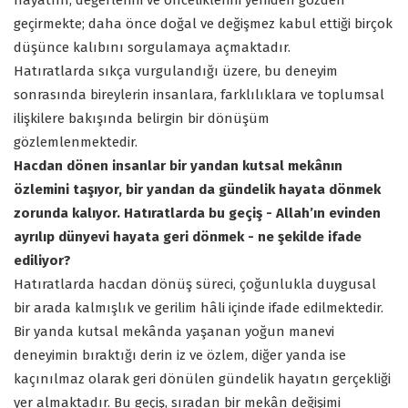
hayatını, değerlerini ve önceliklerini yeniden gözden
geçirmekte; daha önce doğal ve değişmez kabul ettiği birçok
düşünce kalıbını sorgulamaya açmaktadır.
Hatıratlarda sıkça vurgulandığı üzere, bu deneyim
sonrasında bireylerin insanlara, farklılıklara ve toplumsal
ilişkilere bakışında belirgin bir dönüşüm
gözlemlenmektedir.
Hacdan dönen insanlar bir yandan kutsal mekânın
özlemini taşıyor, bir yandan da gündelik hayata dönmek
zorunda kalıyor. Hatıratlarda bu geçiş - Allah’ın evinden
ayrılıp dünyevi hayata geri dönmek - ne şekilde ifade
ediliyor?
Hatıratlarda hacdan dönüş süreci, çoğunlukla duygusal
bir arada kalmışlık ve gerilim hâli içinde ifade edilmektedir.
Bir yanda kutsal mekânda yaşanan yoğun manevi
deneyimin bıraktığı derin iz ve özlem, diğer yanda ise
kaçınılmaz olarak geri dönülen gündelik hayatın gerçekliği
yer almaktadır. Bu geçiş, sıradan bir mekân değişimi