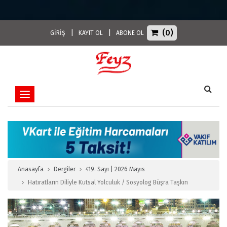
(0)
|
|
GİRİŞ
KAYIT OL
ABONE OL
Toggle navigation
Anasayfa
Dergiler
419. Sayı | 2026 Mayıs
Hatıratların Diliyle Kutsal Yolculuk / Sosyolog Büşra Taşkın