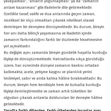
yavaşlaması”, “anların yoğunlaşması” ya da “zamanın
anlam kazanması” gibi ifadelerle dile getirmektedir.
Özellikle tavaf, vakfe ve dua anlarında geçen zaman,
niceliksel bir ölçü olmaktan çıkarak niteliksel olarak
derinleşen bir deneyime dönüşmektedir. Bu durum, bireyin
her anı daha bilinçli yaşamasına ve ibadetin içinde
zamanın farkındalığını farklı bir düzlemde hissetmesine
yol açmaktadır.
Bu değişim aynı zamanda bireyin gündelik hayatla kurduğu
ilişkiyi de dönüştürmektedir. Hatıratlarda sıkça görüldüğü
üzere, hac sürecinde dünyevi zamanın baskısı ortadan
kalkmakta; acele, yetişme kaygısı ve planlılık yerini
teslimiyet, sabır ve anda kalma hâline bırakmaktadır. Bu
durum, bireyin hem kendisiyle hem de kutsalla kurduğu
ilişkiyi derinleştirmekte ve zaman artık tüketilen bir
olgudan çıkarak anlamla doldurulan bir deneyim hâline
gelmektedir.
Tavafta farklı dillerden, farklı ülkelerden insanlar aynı