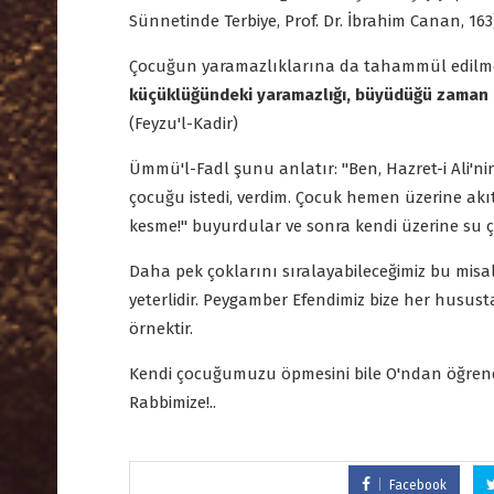
Sünnetinde Terbiye, Prof. Dr. İbrahim Canan, 163
Çocuğun yaramazlıklarına da tahammül edilme
küçüklüğündeki yaramazlığı, büyüdüğü zaman a
(Feyzu'l-Kadir)
Ümmü'l-Fadl şunu anlatır: "Ben, Hazret-i Ali'ni
çocuğu istedi, verdim. Çocuk hemen üzerine akıt
kesme!" buyurdular ve sonra kendi üzerine su çi
Daha pek çoklarını sıralayabileceğimiz bu mis
yeterlidir. Peygamber Efendimiz bize her hususta
örnektir.
Kendi çocuğumuzu öpmesini bile O'ndan öğrendik
Rabbimize!..
Facebook