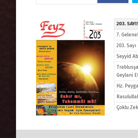
203. SAY
7. Gelene
203. Sayı
Seyyid Ab
Trablusşa
Geylani E
Hz. Peyg
Rasululla
Çoklu Zek
Sabır Mı
Bilenlerl