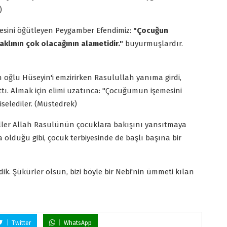
)
sini öğütleyen Peygamber Efendimiz:
"Çocuğun
klının çok olacağının alametidir."
buyurmuşlardır.
n oğlu Hüseyin'i emzirirken Rasulullah yanıma girdi,
tı. Almak için elimi uzatınca: "Çocuğumun işemesini
selediler. (Müstedrek)
aller Allah Rasulünün çocuklara bakışını yansıtmaya
 olduğu gibi, çocuk terbiyesinde de başlı başına bir
. Şükürler olsun, bizi böyle bir Nebi'nin ümmeti kılan
Twitter
WhatsApp