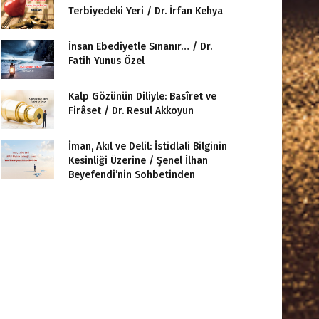
Terbiyedeki Yeri / Dr. İrfan Kehya
İnsan Ebediyetle Sınanır… / Dr.
Fatih Yunus Özel
Kalp Gözünün Diliyle: Basîret ve
Firâset / Dr. Resul Akkoyun
İman, Akıl ve Delil: İstidlali Bilginin
Kesinliği Üzerine / Şenel İlhan
Beyefendi’nin Sohbetinden