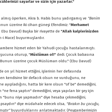
üklerinizi sayarlar ve sizin için yazarlar."
a almış öperken, Akra b. Habis bunu yadırgamış ve
"Benim
unun üzerine iki cihan güneşi Efendimiz: "
Merhamet
i, Ebu Davud) Başka bir rivayette de
"Allah kalplerinizden
n-i Mace) buyurmuşlardır.
ygambere hizmet eden bir Yahudi çocuğu hastalanmıştı.
Başucuna oturup, "
Müslüman ol!"
dedi. Çocuk babasına
 Bunun üzerine çocuk Müslüman oldu." (Ebu Davud)
 on yıl hizmet ettiğini, işlerinin her defasında
men kendisine bir defacık olsun ne vurduğunu, ne
 ne ayıpladığını, hatta bir kere olsun "of be" demediğini,
 "ne fena yaptın" demediğini, veya yapılan bir şey için
çin "bunu niye yapmadın" diye hesaba çekmediğini,
yapsaydın" diye müdahale edecek olsa,
"Bırakın bu çocuğu,
ıştır"
buyurduklarını anlatmaktadır. (Peygamberimizin