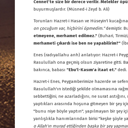
Cennet'te size bir derece verilir. Melekler öpüc
buyurmuşlardır. (Müsned-i Zeyd b. Ali)
Torunları Hazret-i Hasan ve Hüseyin'i kucağın
on çocuğum var, hiçbirini öpmedim."
demiştir. B
etmeyene, merhamet edilmez."
(Buhari, Tirmiz
merhameti çıkardı ise ben ne yapabilirim?"
(İb
Enes (radıyallahu anh) anlatıyor: Hazret-i Pe
Rasulullah ona geçmiş olsun ziyaretine gitti. 
bakınca, babası
"Ebu'l-Kasım'a itaat et."
dedi.
Hazret-i Enes, Peygamberimize hazerde ve seferde
Rasulullah'ın istediği şekilde olmamasına rağ
sebbettiğini, ne azarladığını, ne surat astığını,
yaptıkları arasında hoşuna gitmeyen bir şey için
"bunu niye böyle yaptın", yapılmayan bir şey i
yanlışlıkla hanımlarından birisi "keşke şöyle 
o Allah'ın murad ettiğinden başka bir şey yapmam