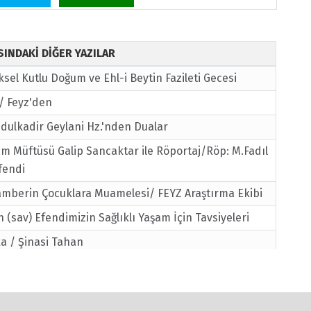
ISINDAKİ DİĞER YAZILAR
ksel Kutlu Doğum ve Ehl-i Beytin Fazileti Gecesi
 / Feyz'den
dulkadir Geylani Hz.'nden Dualar
m Müftüsü Galip Sancaktar ile Röportaj/Röp: M.Fadıl
fendi
amberin Çocuklara Muamelesi/ FEYZ Araştırma Ekibi
h (sav) Efendimizin Sağlıklı Yaşam İçin Tavsiyeleri
a / Şinasi Tahan
 Tahammül Mü?
e Bilmeyenlerin Farkı