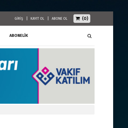
(0)
|
|
GİRİŞ
KAYIT OL
ABONE OL
ABONELİK