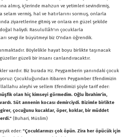
a almış, içlerinde mahzun ve yetimleri sevindirmiş,
a selam vermiş, hal ve hatırlarını sormuş, onlarla
nda ziyaretlerine gitmiş ve onlara en güzel şekilde
doğal haliydi. Rasulullâh'ın çocuklarla
arı sevgi ile büyütmeyi biz O'ndan öğrendik.
unmaktadır. Böylelikle hayat boyu birlikte taşınacak
üzeller güzeli bir insanı canlandıracaktır.
ekler vardır. Biz burada Hz. Peygamberin yanındaki çocuk
tiyoruz: Çocukluğundan itibaren Peygamber Efendimizin
allahu aleyhi ve sellem Efendimizi şöyle tarif eder:
üşfik olan hiç kimseyi görmedim. Oğlu İbrahim'in,
ardı. Süt annenin kocası demirciydi. Bizimle birlikte
girer, çocuğunu kucaklar, öper, koklar, bir müddet
erdi."
(Buhari, Müslim)
eşvik eder:
"Çocuklarınızı çok öpün. Zira her öpücük için