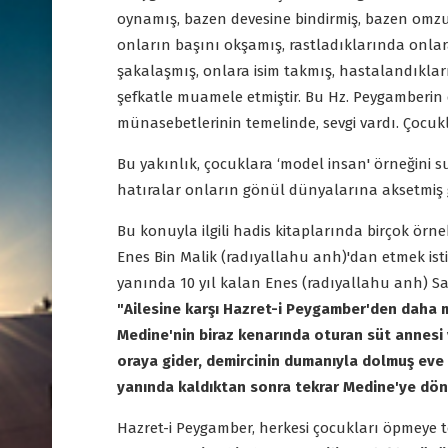
oynamış, bazen devesine bindirmiş, bazen omzun
onların başını okşamış, rastladıklarında onlar
şakalaşmış, onlara isim takmış, hastalandıkları
şefkatle muamele etmiştir. Bu Hz. Peygamberin 
münasebetlerinin temelinde, sevgi vardı. Çocukl
Bu yakınlık, çocuklara ‘model insan' örneğini s
hatıralar onların gönül dünyalarına aksetmiş g
Bu konuyla ilgili hadis kitaplarında birçok örn
Enes Bin Malik (radıyallahu anh)'dan etmek is
yanında 10 yıl kalan Enes (radıyallahu anh) Sall
"Ailesine karşı Hazret-i Peygamber'den daha m
Medine'nin biraz kenarında oturan süt annesi v
oraya gider, demircinin dumanıyla dolmuş eve 
yanında kaldıktan sonra tekrar Medine'ye dön
Hazret-i Peygamber, herkesi çocukları öpmeye t