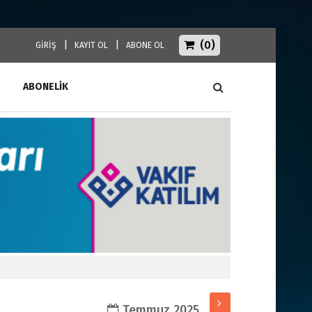
(0)
|
|
GİRİŞ
KAYIT OL
ABONE OL
ABONELİK
Temmuz 2025