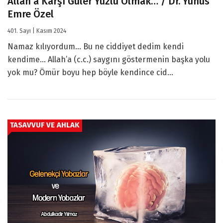
Allah’a Karşı Güler Yüzlü Olmak… / Dr. Yunus
Emre Özel
401. Sayı | Kasım 2024
Namaz kılıyordum… Bu ne ciddiyet dedim kendi
kendime… Allah’a (c.c.) saygını göstermenin başka yolu
yok mu? Ömür boyu hep böyle kendince cid...
TASAVVUF VE AHLAK