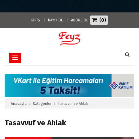
(0)
|
|
GİRİŞ
KAYIT OL
ABONE OL
Toggle navigation
Anasayfa
Kategoriler
Tasavvuf ve Ahlak
Tasavvuf ve Ahlak