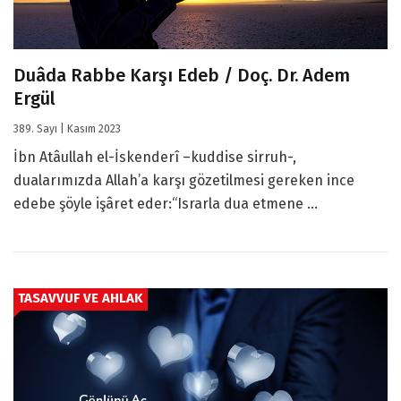
Duâda Rabbe Karşı Edeb / Doç. Dr. Adem
Ergül
389. Sayı | Kasım 2023
İbn Atâullah el-İskenderî –kuddise sirruh-,
dualarımızda Allah’a karşı gözetilmesi gereken ince
edebe şöyle işâret eder:“Israrla dua etmene ...
TASAVVUF VE AHLAK