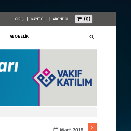
(0)
|
|
GİRİŞ
KAYIT OL
ABONE OL
ABONELİK
Mart 2018