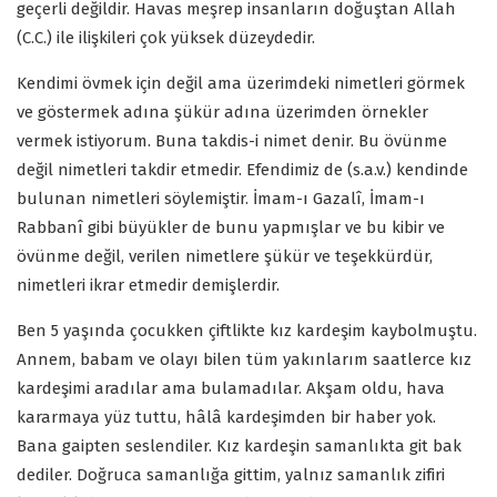
geçerli değildir. Havas meşrep insanların doğuştan Allah
(C.C.) ile ilişkileri çok yüksek düzeydedir.
Kendimi övmek için değil ama üzerimdeki nimetleri görmek
ve göstermek adına şükür adına üzerimden örnekler
vermek istiyorum. Buna takdis-i nimet denir. Bu övünme
değil nimetleri takdir etmedir. Efendimiz de (s.a.v.) kendinde
bulunan nimetleri söylemiştir. İmam-ı Gazalî, İmam-ı
Rabbanî gibi büyükler de bunu yapmışlar ve bu kibir ve
övünme değil, verilen nimetlere şükür ve teşekkürdür,
nimetleri ikrar etmedir demişlerdir.
Ben 5 yaşında çocukken çiftlikte kız kardeşim kaybolmuştu.
Annem, babam ve olayı bilen tüm yakınlarım saatlerce kız
kardeşimi aradılar ama bulamadılar. Akşam oldu, hava
kararmaya yüz tuttu, hâlâ kardeşimden bir haber yok.
Bana gaipten seslendiler. Kız kardeşin samanlıkta git bak
dediler. Doğruca samanlığa gittim, yalnız samanlık zifiri