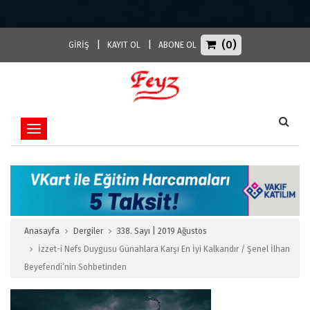
(0)
|
|
GİRİŞ
KAYIT OL
ABONE OL
Toggle navigation
Anasayfa
Dergiler
338. Sayı | 2019 Ağustos
İzzet-i Nefs Duygusu Günahlara Karşı En İyi Kalkandır / Şenel İlhan
Beyefendi’nin Sohbetinden