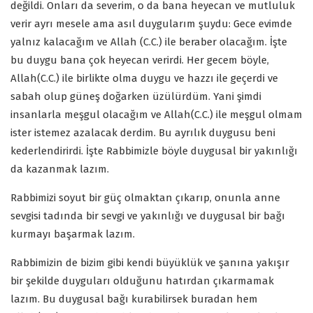
değildi. Onları da severim, o da bana heyecan ve mutluluk
verir ayrı mesele ama asıl duygularım şuydu: Gece evimde
yalnız kalacağım ve Allah (C.C.) ile beraber olacağım. İşte
bu duygu bana çok heyecan verirdi. Her gecem böyle,
Allah(C.C.) ile birlikte olma duygu ve hazzı ile geçerdi ve
sabah olup güneş doğarken üzülürdüm. Yani şimdi
insanlarla meşgul olacağım ve Allah(C.C.) ile meşgul olmam
ister istemez azalacak derdim. Bu ayrılık duygusu beni
kederlendirirdi. İşte Rabbimizle böyle duygusal bir yakınlığı
da kazanmak lazım.
Rabbimizi soyut bir güç olmaktan çıkarıp, onunla anne
sevgisi tadında bir sevgi ve yakınlığı ve duygusal bir bağı
kurmayı başarmak lazım.
Rabbimizin de bizim gibi kendi büyüklük ve şanına yakışır
bir şekilde duyguları olduğunu hatırdan çıkarmamak
lazım. Bu duygusal bağı kurabilirsek buradan hem