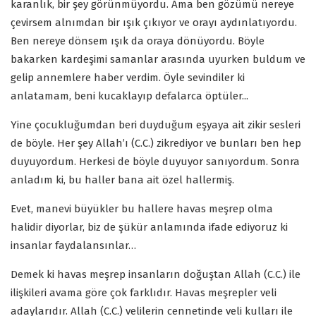
karanlık, bir şey görünmüyordu. Ama ben gözümü nereye
çevirsem alnımdan bir ışık çıkıyor ve orayı aydınlatıyordu.
Ben nereye dönsem ışık da oraya dönüyordu. Böyle
bakarken kardeşimi samanlar arasında uyurken buldum ve
gelip annemlere haber verdim. Öyle sevindiler ki
anlatamam, beni kucaklayıp defalarca öptüler...
Yine çocukluğumdan beri duyduğum eşyaya ait zikir sesleri
de böyle. Her şey Allah’ı (C.C.) zikrediyor ve bunları ben hep
duyuyordum. Herkesi de böyle duyuyor sanıyordum. Sonra
anladım ki, bu haller bana ait özel hallermiş.
Evet, manevi büyükler bu hallere havas meşrep olma
halidir diyorlar, biz de şükür anlamında ifade ediyoruz ki
insanlar faydalansınlar…
Demek ki havas meşrep insanların doğuştan Allah (C.C.) ile
ilişkileri avama göre çok farklıdır. Havas meşrepler veli
adaylarıdır. Allah (C.C.) velilerin cennetinde veli kulları ile