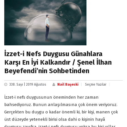
İzzet-i Nefs Duygusu Günahlara
Karşı En İyi Kalkandır / Şenel İlhan
Beyefendi’nin Sohbetinden
338. Sayı | 2019 Ağustos
Nail Başeski
Seçme Yazılar
İzzet-i nefs duygusunun öneminden her zaman
bahsediyoruz. Bunun anlaşılmasına çok önem veriyoruz.
Gerçekten bu duygu o kadar önemli ki, bir kişi, manen çok
üst düzeyde yetenekli birisi olsa dahi o kişinin hayâ
duygusu zayıfsa, izzet-i nefs duygusu yoksa bu kişi yıllar