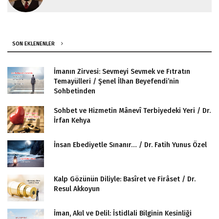
SON EKLENENLER
İmanın Zirvesi: Sevmeyi Sevmek ve Fıtratın
Temayülleri / Şenel İlhan Beyefendi’nin
Sohbetinden
Sohbet ve Hizmetin Mânevî Terbiyedeki Yeri / Dr.
İrfan Kehya
İnsan Ebediyetle Sınanır… / Dr. Fatih Yunus Özel
Kalp Gözünün Diliyle: Basîret ve Firâset / Dr.
Resul Akkoyun
İman, Akıl ve Delil: İstidlali Bilginin Kesinliği