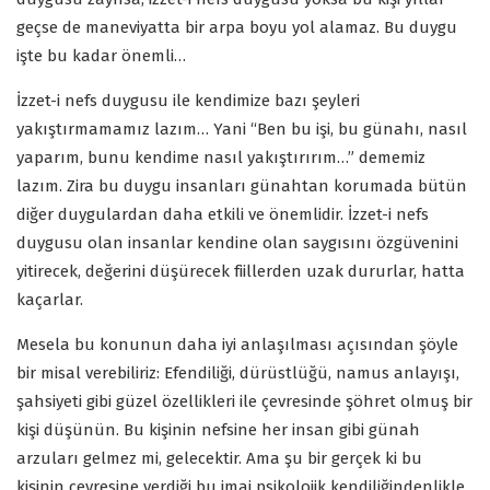
geçse de maneviyatta bir arpa boyu yol alamaz. Bu duygu
işte bu kadar önemli…
İzzet-i nefs duygusu ile kendimize bazı şeyleri
yakıştırmamamız lazım… Yani “Ben bu işi, bu günahı, nasıl
yaparım, bunu kendime nasıl yakıştırırım…” dememiz
lazım. Zira bu duygu insanları günahtan korumada bütün
diğer duygulardan daha etkili ve önemlidir. İzzet-i nefs
duygusu olan insanlar kendine olan saygısını özgüvenini
yitirecek, değerini düşürecek fiillerden uzak dururlar, hatta
kaçarlar.
Mesela bu konunun daha iyi anlaşılması açısından şöyle
bir misal verebiliriz: Efendiliği, dürüstlüğü, namus anlayışı,
şahsiyeti gibi güzel özellikleri ile çevresinde şöhret olmuş bir
kişi düşünün. Bu kişinin nefsine her insan gibi günah
arzuları gelmez mi, gelecektir. Ama şu bir gerçek ki bu
kişinin çevresine verdiği bu imaj psikolojik kendiliğindenlikle,