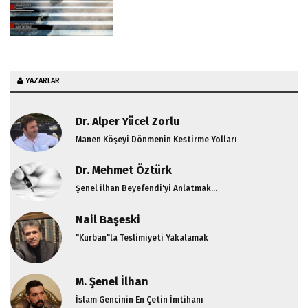
Kalkandır / Şenel İlhan
Beyefendi’nin
Sohbetinden
YAZARLAR
Dr. Alper Yücel Zorlu
Manen Köşeyi Dönmenin Kestirme Yolları
Dr. Mehmet Öztürk
Şenel İlhan Beyefendi'yi Anlatmak...
Nail Başeski
"Kurban"la Teslimiyeti Yakalamak
M. Şenel İlhan
İslam Gencinin En Çetin İmtihanı