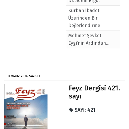
Dr. Adem Ergül
Kurban İbadeti
Üzerinden Bir
Değerlendirme
Mehmet Şevket
Eygi’nin Ardından…
Sağlıklı Bir Kişilik İnşası
İçin Benlik Saygısının
Önemi / Doç. Dr.
Nurten Kımter
TEMMUZ 2026 SAYISI
Müslümanların
Feyz Dergisi 421.
Astronomi Tarihine
sayı
Katkıları / Prof. Dr. Ali
Bakkal
SAYI: 421
İzzet-i Nefs Duygusu
Günahlara Karşı En İyi