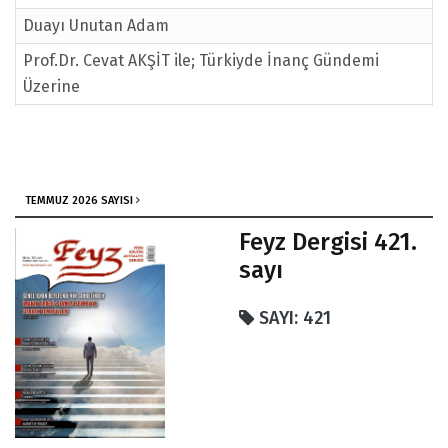
Duayı Unutan Adam
Prof.Dr. Cevat AKŞİT ile; Türkiyde İnanç Gündemi
Üzerine
215. Sayı / Feyz'den
Başkasının Bakkal Borcunu Ödeyen Meçhul Şahıslar
Kimliksizliğin Okulu Var Mı?
TEMMUZ 2026 SAYISI
Sen Yoksan Anne
Feyz Dergisi 421.
En Faziletli Ameller
sayı
SAYI: 421