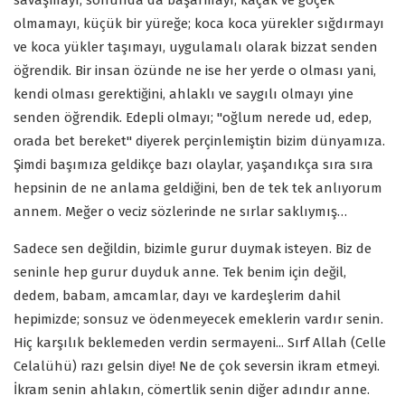
olmamayı, küçük bir yüreğe; koca koca yürekler sığdırmayı
ve koca yükler taşımayı, uygulamalı olarak bizzat senden
öğrendik. Bir insan özünde ne ise her yerde o olması yani,
kendi olması gerektiğini, ahlaklı ve saygılı olmayı yine
senden öğrendik. Edepli olmayı; "oğlum nerede ud, edep,
orada bet bereket" diyerek perçinlemiştin bizim dünyamıza.
Şimdi başımıza geldikçe bazı olaylar, yaşandıkça sıra sıra
hepsinin de ne anlama geldiğini, ben de tek tek anlıyorum
annem. Meğer o veciz sözlerinde ne sırlar saklıymış…
Sadece sen değildin, bizimle gurur duymak isteyen. Biz de
seninle hep gurur duyduk anne. Tek benim için değil,
dedem, babam, amcamlar, dayı ve kardeşlerim dahil
hepimizde; sonsuz ve ödenmeyecek emeklerin vardır senin.
Hiç karşılık beklemeden verdin sermayeni... Sırf Allah (Celle
Celalühü) razı gelsin diye! Ne de çok seversin ikram etmeyi.
İkram senin ahlakın, cömertlik senin diğer adındır anne.