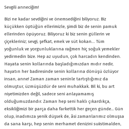
Sevgili anneciğim!
Bizi ne kadar sevdiğini ve önemsediğini biliyoruz. Biz
küçükken öptüğün ellerimizle, şimdi biz de senin pamuk
ellerinden öpüyoruz. Biliyoruz ki biz senin güllerin ve
çiçekleriniz; sevgi, şefkat, emek ve süt kokan… Tüm
yoğunluk ve yorgunluklarına rağmen hiç soğuk yemekler
yedirmedin bize. Hep az uyudun, çok harcadın kendinden.
Hayata senin kollarında başladığımızdan mıdır nedir,
hayatın her badiresinde senin kollarına dönüşü özlüyor
insan, anne! Zaman zaman seninle tartıştığımız da
olmuştur, üzmüşüzdür de seni muhakkak. Bil ki, bu art
niyetimizden değil, sadece seni anlayamamış
olduğumuzdandır. Zaman hep seni haklı çıkardıkça,
eksikliğimizi bir parça daha farkettik her geçen günde... Gün
olup, inadımıza yenik düşsek de, âsi zamanlarımız olmuşsa
da sana karşı, hep senin merhamet denizini suiistimalden,