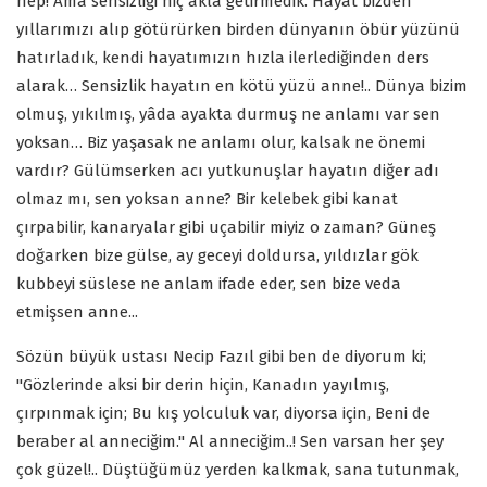
hep! Ama sensizliği hiç akla getirmedik. Hayat bizden
yıllarımızı alıp götürürken birden dünyanın öbür yüzünü
hatırladık, kendi hayatımızın hızla ilerlediğinden ders
alarak… Sensizlik hayatın en kötü yüzü anne!.. Dünya bizim
olmuş, yıkılmış, yâda ayakta durmuş ne anlamı var sen
yoksan… Biz yaşasak ne anlamı olur, kalsak ne önemi
vardır? Gülümserken acı yutkunuşlar hayatın diğer adı
olmaz mı, sen yoksan anne? Bir kelebek gibi kanat
çırpabilir, kanaryalar gibi uçabilir miyiz o zaman? Güneş
doğarken bize gülse, ay geceyi doldursa, yıldızlar gök
kubbeyi süslese ne anlam ifade eder, sen bize veda
etmişsen anne...
Sözün büyük ustası Necip Fazıl gibi ben de diyorum ki;
"Gözlerinde aksi bir derin hiçin, Kanadın yayılmış,
çırpınmak için; Bu kış yolculuk var, diyorsa için, Beni de
beraber al anneciğim." Al anneciğim..! Sen varsan her şey
çok güzel!.. Düştüğümüz yerden kalkmak, sana tutunmak,