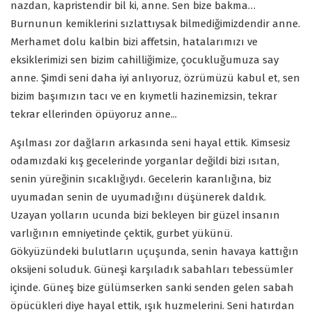
nazdan, kapristendir bil ki, anne. Sen bize bakma…
Burnunun kemiklerini sızlattıysak bilmediğimizdendir anne.
Merhamet dolu kalbin bizi affetsin, hatalarımızı ve
eksiklerimizi sen bizim cahilliğimize, çocukluğumuza say
anne. Şimdi seni daha iyi anlıyoruz, özrümüzü kabul et, sen
bizim başımızın tacı ve en kıymetli hazinemizsin, tekrar
tekrar ellerinden öpüyoruz anne...
Aşılması zor dağların arkasında seni hayal ettik. Kimsesiz
odamızdaki kış gecelerinde yorganlar değildi bizi ısıtan,
senin yüreğinin sıcaklığıydı. Gecelerin karanlığına, biz
uyumadan senin de uyumadığını düşünerek daldık.
Uzayan yolların ucunda bizi bekleyen bir güzel insanın
varlığının emniyetinde çektik, gurbet yükünü.
Gökyüzündeki bulutların uçuşunda, senin havaya kattığın
oksijeni soluduk. Güneşi karşıladık sabahları tebessümler
içinde. Güneş bize gülümserken sanki senden gelen sabah
öpücükleri diye hayal ettik, ışık huzmelerini. Seni hatırdan