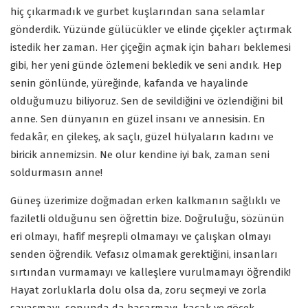
hiç çıkarmadık ve gurbet kuşlarından sana selamlar
gönderdik. Yüzünde gülücükler ve elinde çiçekler açtırmak
istedik her zaman. Her çiçeğin açmak için baharı beklemesi
gibi, her yeni günde özlemeni bekledik ve seni andık. Hep
senin gönlünde, yüreğinde, kafanda ve hayalinde
olduğumuzu biliyoruz. Sen de sevildiğini ve özlendiğini bil
anne. Sen dünyanın en güzel insanı ve annesisin. En
fedakâr, en çilekeş, ak saçlı, güzel hülyaların kadını ve
biricik annemizsin. Ne olur kendine iyi bak, zaman seni
soldurmasın anne!
Güneş üzerimize doğmadan erken kalkmanın sağlıklı ve
faziletli olduğunu sen öğrettin bize. Doğruluğu, sözünün
eri olmayı, hafif meşrepli olmamayı ve çalışkan olmayı
senden öğrendik. Vefasız olmamak gerektiğini, insanları
sırtından vurmamayı ve kalleşlere vurulmamayı öğrendik!
Hayat zorluklarla dolu olsa da, zoru seçmeyi ve zorla
savaşmayı, sonunda da başarmayı, kaçak ve göçek