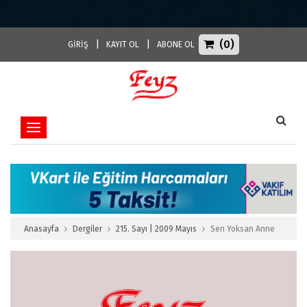
(0)
|
|
GİRİŞ
KAYIT OL
ABONE OL
Toggle navigation
Anasayfa
Dergiler
215. Sayı | 2009 Mayıs
Sen Yoksan Anne