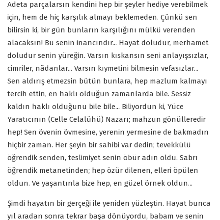
Adeta parçalarsın kendini hep bir şeyler hediye verebilmek
için, hem de hiç karşılık almayı beklemeden. Çünkü sen
bilirsin ki, bir gün bunların karşılığını mülkü verenden
alacaksın! Bu senin inancındır... Hayat doludur, merhamet
doludur senin yüreğin. Varsın kıskansın seni anlayışsızlar,
cimriler, nâdanlar... Varsın kıymetini bilmesin vefasızlar...
Sen aldırış etmezsin bütün bunlara, hep mazlum kalmayı
tercih ettin, en haklı olduğun zamanlarda bile. Sessiz
kaldın haklı olduğunu bile bile... Biliyordun ki, Yüce
Yaratıcının (Celle Celalühü) Nazarı; mahzun gönülleredir
hep! Sen övenin övmesine, yerenin yermesine de bakmadın
hiçbir zaman. Her şeyin bir sahibi var dedin; tevekkülü
öğrendik senden, teslimiyet senin öbür adın oldu. Sabrı
öğrendik metanetinden; hep özür dilenen, elleri öpülen
oldun. Ve yaşantınla bize hep, en güzel örnek oldun...
Şimdi hayatın bir gerçeği ile yeniden yüzleştin. Hayat bunca
yıl aradan sonra tekrar başa dönüyordu, babam ve senin