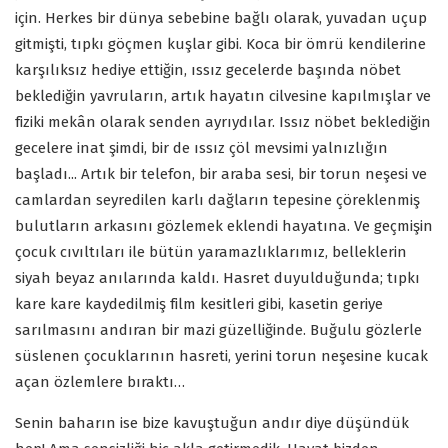
için. Herkes bir dünya sebebine bağlı olarak, yuvadan uçup
gitmişti, tıpkı göçmen kuşlar gibi. Koca bir ömrü kendilerine
karşılıksız hediye ettiğin, ıssız gecelerde başında nöbet
beklediğin yavruların, artık hayatın cilvesine kapılmışlar ve
fiziki mekân olarak senden ayrıydılar. Issız nöbet beklediğin
gecelere inat şimdi, bir de ıssız çöl mevsimi yalnızlığın
başladı... Artık bir telefon, bir araba sesi, bir torun neşesi ve
camlardan seyredilen karlı dağların tepesine çöreklenmiş
bulutların arkasını gözlemek eklendi hayatına. Ve geçmişin
çocuk cıvıltıları ile bütün yaramazlıklarımız, belleklerin
siyah beyaz anılarında kaldı. Hasret duyulduğunda; tıpkı
kare kare kaydedilmiş film kesitleri gibi, kasetin geriye
sarılmasını andıran bir mazi güzelliğinde. Buğulu gözlerle
süslenen çocuklarının hasreti, yerini torun neşesine kucak
açan özlemlere bıraktı…
Senin baharın ise bize kavuştuğun andır diye düşündük