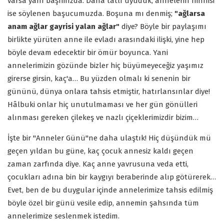
varsa yanı başımızda. Daha tatlı uyuduk, annelerin ninnisi
ise söylenen başucumuzda. Boşuna mı denmiş;
"ağlarsa
anam ağlar gayrisi yalan ağlar"
diye? Böyle bir paylaşımı
birlikte yürüten anne ile evladı arasındaki ilişki, yine hep
böyle devam edecektir bir ömür boyunca. Yani
annelerimizin gözünde bizler hiç büyümeyeceğiz yaşımız
girerse girsin, kaç'a… Bu yüzden olmalı ki senenin bir
gününü, dünya onlara tahsis etmiştir, hatırlansınlar diye!
Hâlbuki onlar hiç unutulmaması ve her gün gönülleri
alınması gereken çilekeş ve nazlı çiçeklerimizdir bizim…
İşte bir "Anneler Günü"ne daha ulaştık! Hiç düşündük mü
geçen yıldan bu güne, kaç çocuk annesiz kaldı geçen
zaman zarfında diye. Kaç anne yavrusuna veda etti,
çocukları adına bin bir kaygıyı beraberinde alıp götürerek…
Evet, ben de bu duygular içinde annelerimize tahsis edilmiş
böyle özel bir günü vesile edip, annemin şahsında tüm
annelerimize seslenmek istedim.