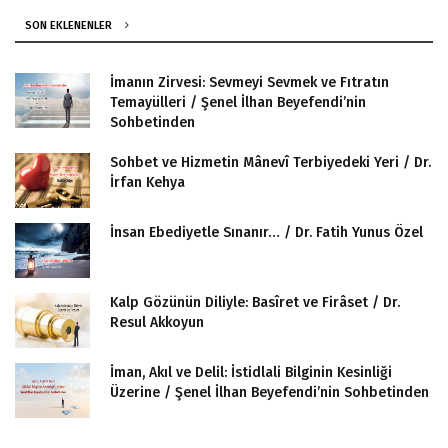
SON EKLENENLER
İmanın Zirvesi: Sevmeyi Sevmek ve Fıtratın
Temayülleri / Şenel İlhan Beyefendi’nin
Sohbetinden
Sohbet ve Hizmetin Mânevî Terbiyedeki Yeri / Dr.
İrfan Kehya
İnsan Ebediyetle Sınanır… / Dr. Fatih Yunus Özel
Kalp Gözünün Diliyle: Basîret ve Firâset / Dr.
Resul Akkoyun
İman, Akıl ve Delil: İstidlali Bilginin Kesinliği
Üzerine / Şenel İlhan Beyefendi’nin Sohbetinden