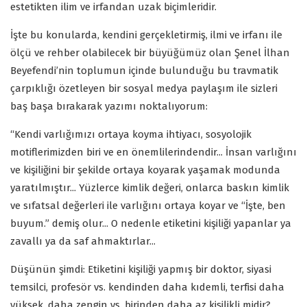
estetikten ilim ve irfandan uzak biçimleridir.
İşte bu konularda, kendini gerçekletirmiş, ilmi ve irfanı ile
ölçü ve rehber olabilecek bir büyüğümüz olan Şenel İlhan
Beyefendi’nin toplumun içinde bulunduğu bu travmatik
çarpıklığı özetleyen bir sosyal medya paylaşım ile sizleri
baş başa bırakarak yazımı noktalıyorum:
“Kendi varlığımızı ortaya koyma ihtiyacı, sosyolojik
motiflerimizden biri ve en önemlilerindendir... İnsan varlığını
ve kişiliğini bir şekilde ortaya koyarak yaşamak modunda
yaratılmıştır... Yüzlerce kimlik değeri, onlarca baskın kimlik
ve sıfatsal değerleri ile varlığını ortaya koyar ve “İşte, ben
buyum.” demiş olur... O nedenle etiketini kişiliği yapanlar ya
zavallı ya da saf ahmaktırlar...
Düşünün şimdi: Etiketini kişiliği yapmış bir doktor, siyasi
temsilci, profesör vs. kendinden daha kıdemli, terfisi daha
yüksek, daha zengin vs. birinden daha az kişilikli midir?