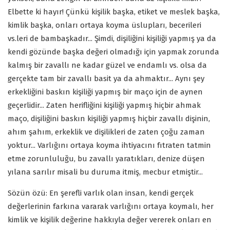
Elbette ki hayır! Çünkü kişilik başka, etiket ve meslek başka,
kimlik başka, onları ortaya koyma üslupları, becerileri
vs.leri de bambaşkadır... Şimdi, dişiliğini kişiliği yapmış ya da
kendi gözünde başka değeri olmadığı için yapmak zorunda
kalmış bir zavallı ne kadar güzel ve endamlı vs. olsa da
gerçekte tam bir zavallı basit ya da ahmaktır... Aynı şey
erkekliğini baskın kişiliği yapmış bir maço için de aynen
geçerlidir... Zaten herifliğini kişiliği yapmış hiçbir ahmak
maço, dişiliğini baskın kişiliği yapmış hiçbir zavallı dişinin,
ahım şahım, erkeklik ve dişilikleri de zaten çoğu zaman
yoktur... Varlığını ortaya koyma ihtiyacını fıtraten tatmin
etme zorunluluğu, bu zavallı yaratıkları, denize düşen
yılana sarılır misali bu duruma itmiş, mecbur etmiştir...
Sözün özü: En şerefli varlık olan insan, kendi gerçek
değerlerinin farkına vararak varlığını ortaya koymalı, her
kimlik ve kişilik değerine hakkıyla değer vererek onları en