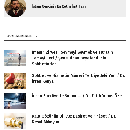
İslam Gencinin En Çetin İmtihanı
SON EKLENENLER
İmanın Zirvesi: Sevmeyi Sevmek ve Fıtratın
Temayülleri / Şenel İlhan Beyefendi’nin
Sohbetinden
Sohbet ve Hizmetin Mânevî Terbiyedeki Yeri / Dr.
İrfan Kehya
İnsan Ebediyetle Sınanır… / Dr. Fatih Yunus Özel
Kalp Gözünün Diliyle: Basîret ve Firâset / Dr.
Resul Akkoyun