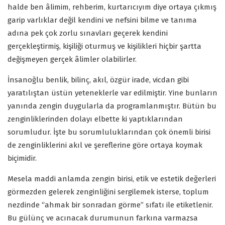
halde ben âlimim, rehberim, kurtarıcıyım diye ortaya çıkmış
garip varlıklar değil kendini ve nefsini bilme ve tanıma
adına pek çok zorlu sınavları geçerek kendini
gerçekleştirmiş, kişiliği oturmuş ve kişilikleri hiçbir şartta
değişmeyen gerçek âlimler olabilirler.
İnsanoğlu benlik, bilinç, akıl, özgür irade, vicdan gibi
yaratılıştan üstün yeteneklerle var edilmiştir. Yine bunların
yanında zengin duygularla da programlanmıştır. Bütün bu
zenginliklerinden dolayı elbette ki yaptıklarından
sorumludur. İşte bu sorumluluklarından çok önemli birisi
de zenginliklerini akıl ve şereflerine göre ortaya koymak
biçimidir.
Mesela maddi anlamda zengin birisi, etik ve estetik değerleri
görmezden gelerek zenginliğini sergilemek isterse, toplum
nezdinde “ahmak bir sonradan görme” sıfatı ile etiketlenir.
Bu gülünç ve acınacak durumunun farkına varmazsa