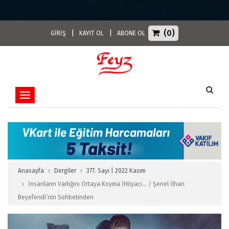
(0)
|
|
GİRİŞ
KAYIT OL
ABONE OL
Toggle navigation
Anasayfa
Dergiler
377. Sayı | 2022 Kasım
İnsanların Varlığını Ortaya Koyma İhtiyacı… / Şenel İlhan
Beyefendi’nin Sohbetinden