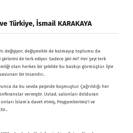
ve Türkiye, İsmail KARAKAYA
atı değişiyor; değişmekle de kalmayıp toplumu da
iirlerini de terk ediyor. Sadece şiiri mi? Her şeyi terk
kimliği olan herkes bir şekilde bu baskıyı görmüştür. İşte
savunan bir insandır...
oyunca da bu sevda peşinde koşmuştur. Çağrıldığı her
onferanslar vermiştir. Üstad, salonları dolduran
 onları İslam’a davet etmiş, Peygamberimiz’i ve
r...