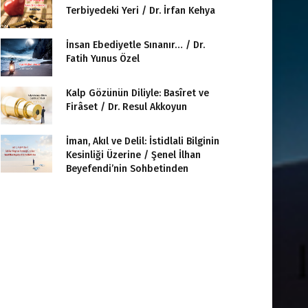
Terbiyedeki Yeri / Dr. İrfan Kehya
İnsan Ebediyetle Sınanır… / Dr.
Fatih Yunus Özel
Kalp Gözünün Diliyle: Basîret ve
Firâset / Dr. Resul Akkoyun
İman, Akıl ve Delil: İstidlali Bilginin
Kesinliği Üzerine / Şenel İlhan
Beyefendi’nin Sohbetinden