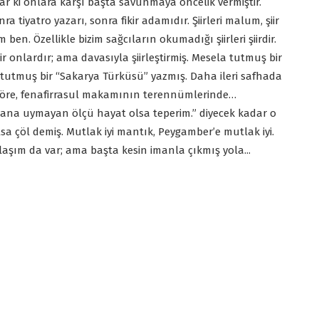
r ki onlara karşı başta savunmaya öncelik vermiştir.
a tiyatro yazarı, sonra fikir adamıdır. Şiirleri malum, şiir
ben. Özellikle bizim sağcıların okumadığı şiirleri şiirdir.
, şiir onlardır; ama davasıyla şiirleştirmiş. Mesela tutmuş bir
 tutmuş bir “Sakarya Türküsü” yazmış. Daha ileri safhada
 göre, fenafirrasul makamının terennümlerinde…
Sana uymayan ölçü hayat olsa teperim.” diyecek kadar o
lsa çöl demiş. Mutlak iyi mantık, Peygamber’e mutlak iyi.
laşım da var; ama başta kesin imanla çıkmış yola...