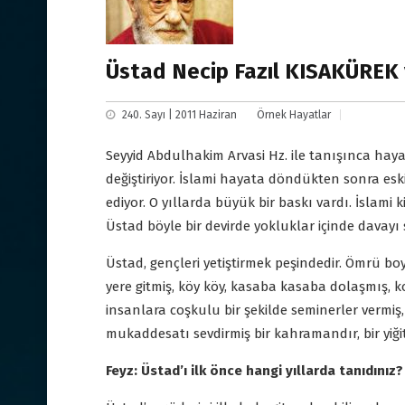
Üstad Necip Fazıl KISAKÜREK 
240. Sayı | 2011 Haziran
Örnek Hayatlar
Seyyid Abdulhakim Arvasi Hz. ile tanışınca hay
değiştiriyor. İslami hayata döndükten sonra eski ş
ediyor. O yıllarda büyük bir baskı vardı. İslami 
Üstad böyle bir devirde yokluklar içinde davayı 
Üstad, gençleri yetiştirmek peşindedir. Ömrü b
yere gitmiş, köy köy, kasaba kasaba dolaşmış, k
insanlara coşkulu bir şekilde seminerler vermiş,
mukaddesatı sevdirmiş bir kahramandır, bir yiğitti
Feyz: Üstad’ı ilk önce hangi yıllarda tanıdınız?