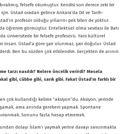
rakmış, felsefe okumuştur. Kendisi son derece zeki bir
 için. Üstad oradan gelince Ankara’da Dil ve Tarih-
tad’ın profesör olduğu yıllarını pek bilen de yoktur.
kulda öğrenim görmüştür. Entellektüel olma sevdası ile Batı
da üniversitede bir felsefe profesörü. Yani kültürel
 bir insan. Üstad’a göre şair olunmaz, şair doğulur. Üstad
” derdi. Ben bu sözden çok etkilendim. Gerçekten de arının
rme tarzı nasıldı? Nelere öncelik verirdi? Mesela
kal gibi, cübbe gibi, sarık gibi. Fakat Üstad’ın farklı bir
 en çok kullandığı kelime “aksiyon”du. Aksiyon; yerinde
yaşamak, ama anında gerekeni yapmak. Spontane
 davranmak. Sonunu fazla hesap etmemek.
z. Bundan dolayı İslam’ı yaymak yerine davayı savunmakla