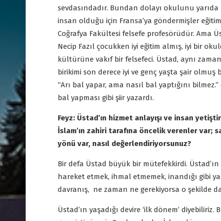
sevdasındadır. Bundan dolayı okulunu yarıda bı
insan olduğu için Fransa’ya göndermişler eğitim
Coğrafya Fakültesi felsefe profesörüdür. Ama Üs
Necip Fazıl çocukken iyi eğitim almış, iyi bir o
kültürüne vakıf bir felsefeci. Üstad, aynı zaman
birikimi son derece iyi ve genç yaşta şair olmuş
“Arı bal yapar, ama nasıl bal yaptığını bilmez.
bal yapması gibi şiir yazardı.
Feyz: Üstad’ın hizmet anlayışı ve insan yetişti
İslam’ın zahiri tarafına öncelik verenler var; sa
yönü var, nasıl değerlendiriyorsunuz?
Bir defa Üstad büyük bir mütefekkirdi. Üstad’ın
hareket etmek, ihmal etmemek, inandığı gibi 
davranış, ne zaman ne gerekiyorsa o şekilde
Üstad’ın yaşadığı devire ‘ilk dönem’ diyebiliri