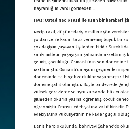
Üstad’ın şiirlerini ilkokula gitmeden biliyordum
hayranlığım vardı görmeden…
Feyz: Üstad Necip Fazıl ile uzun bir beraberliği
Necip Fazıl, düşünceleriyle millete yön verebile
yoldan zerre kadar taviz vermemiş büyük bir su
çok değişim yaşayan kişilerden biridir. Sürekli d
sanki milletin yaşayışını şahsında aksettirmiş 
gelmiş, çocukluğu Osmanlı’nın son dönemine tesa
rastlamıştır. Osmanlı’da aydın geçinenler imp
döneminde ise birçok zorluklar yaşanmıştır. Üst
döneme şahit olmuştur. Böyle bir devrede gençl
yüksek görevlerde ve aynı zamanda hâkim olan
gitmeden okuma yazma öğrenmiş, çocuk denecek 
öğrenmiştir. Fransız edebiyatına vakıf birisidir. 
edebiyatına vukufiyetinin ne kadar güçlü oldu
Deniz harp okulunda, bahriyeyi Şahane’de okum