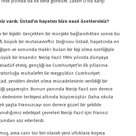
. 1958 yılında da ilk defa gördüm. Zaten O’na karşı
niz vardı. Üstad’ın hayatını bize nasıl özetlersiniz?
n bir kişidir. Gerçekten bir mürşide bağlandıktan sonra bu
fi, büyük bir mutasavvıftır. Doğrusu Üstad, hayatında en
eğişen ve sonunda Hakk’ı bulan bir kişi olma özelliğiyle
büyük bir insandır. Necip Fazıl 1904 yılında dünyaya
düf etmiş, gençliği ise Cumhuriyet’in ilk yıllarına
aratorluğa muhalefet ile meşguldür. Cumhuriyet
ad, yeniden devlet olma mücadelesinin verildiği bir
iği yaşamıştır. Bunun yanında Necip Fazıl son derece
 dedesinin terbiyesi altında büyümüştür. Daha okula
yaşta Fransızcayı son derece güzel bir şekilde
Tanıdığımız edebiyat çevreleri Necip Fazıl için Fransız
ğundan söz ederlerdi.
uş, ama canı tez biri olarak yeni ufuklara koşma