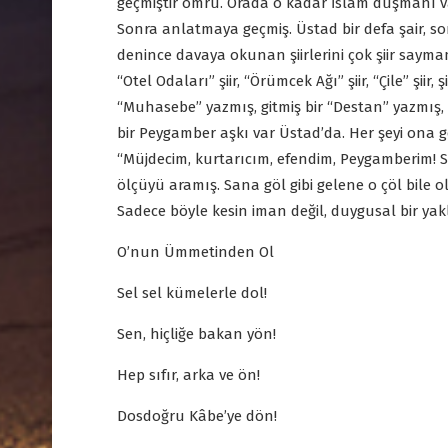
geçmiştir ömrü. Orada o kadar İslam düşmanı va
Sonra anlatmaya geçmiş. Üstad bir defa şair, sonr
denince davaya okunan şiirlerini çok şiir saymam 
“Otel Odaları” şiir, “Örümcek Ağı” şiir, “Çile” şiir
“Muhasebe” yazmış, gitmiş bir “Destan” yazmış,
bir Peygamber aşkı var Üstad’da. Her şeyi ona
“Müjdecim, kurtarıcım, efendim, Peygamberim! 
ölçüyü aramış. Sana göl gibi gelene o çöl bile o
Sadece böyle kesin iman değil, duygusal bir yak
O’nun Ümmetinden Ol
Sel sel kümelerle dol!
Sen, hiçliğe bakan yön!
Hep sıfır, arka ve ön!
Dosdoğru Kâbe’ye dön!