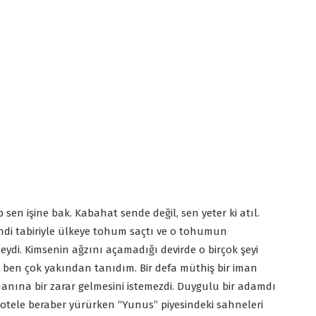
 sen işine bak. Kabahat sende değil, sen yeter ki atıl.
ndi tabiriyle ülkeye tohum saçtı ve o tohumun
seydi. Kimsenin ağzını açamadığı devirde o birçok şeyi
 ben çok yakından tanıdım. Bir defa müthiş bir iman
anına bir zarar gelmesini istemezdi. Duygulu bir adamdı
e otele beraber yürürken “Yunus” piyesindeki sahneleri