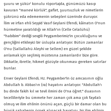
şuuru ve şükür' konulu röportajda, günümüzü kasıp
kavuran "manevi körlük", gaflet, şuursuzluk ve nimetlerin
şükrünü eda edememenin sebepleri üzerinde duruyor.
İlim ve irfan ehli Seyyid Vasıf Geylani Efendi, kâinatın O'nun
hürmetine yaratıldığı ve Allah'ın (Celle Celalühü)
"habibim" dediği sevgili Peygamberimiz'in çocukluğunu ve
gençliğini etkileyici bir üslupla anlatıyor. Bütün zamanlar
O'nu (Sallallahü Aleyhi ve Sellem) en güzel şekilde
anlamak için seçilmiş müstesna zamanlardır bize göre.
Dikkatle, ibretle, hikmet gözüyle okunması gereken satırlar
bunlar.
Enver Geylani Efendi, Hz. Peygamber'in öz amcasının oğlu
Abdullah b. Abbas'ın (ra) hayatını anlatıyor. "Abdullah'ı
bu dinde fakih kıl ve tevil ilmini de O'na öğret." duasının
tecellileriyle bu ümmete her zaman çok ama çok faydalı
olmuş ve ilim ehlinin önünü açan, güçlü bir damar olan bu
büyük sahabenin örnek alınacak hayatını, bir ilim ehlinin