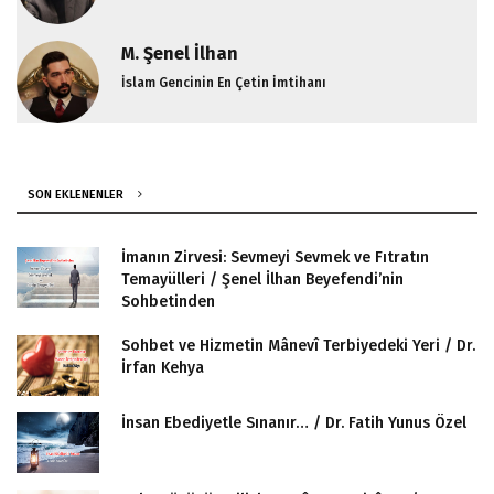
M. Şenel İlhan
İslam Gencinin En Çetin İmtihanı
SON EKLENENLER
İmanın Zirvesi: Sevmeyi Sevmek ve Fıtratın
Temayülleri / Şenel İlhan Beyefendi’nin
Sohbetinden
Sohbet ve Hizmetin Mânevî Terbiyedeki Yeri / Dr.
İrfan Kehya
İnsan Ebediyetle Sınanır… / Dr. Fatih Yunus Özel