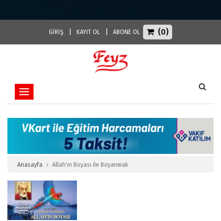
(0)
|
|
GİRİŞ
KAYIT OL
ABONE OL
Toggle navigation
Anasayfa
Allah'ın Boyası ile Boyanmak