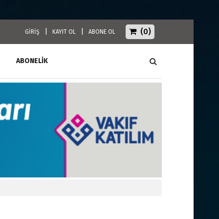
(0)
|
|
GİRİŞ
KAYIT OL
ABONE OL
ABONELİK