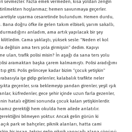
şleri sevmezler. Fazla emek vermeden, kısa yoldan zengin
leştirilmekten hoşlanmaz; hemen savunmaya geçerler.
 işaretiyle uyarma cesaretinde bulundum. Hemen durdu,
tı. Bana doğru öfke ile gelen takım elbiseli, yarım sakallı,
n durmadığını anladım, ama artık yapılacak bir şey
 kilitledim. Cama yaklaştı, yüksek sesle: “Neden el kol
da değilsin ama ters yola girmişsin” dedim. Kapıyı
 ulan, trafik polisi misin? İn aşağı da sana ters yolu
olisi aramaktan başka çarem kalmamıştı. Polisi aradığımı
p gitti. Polis gelinceye kadar bizim “çocuk yetişkin”
abasıyla işe gidip gelenler, kalabalık trafikte neler
 ışıkta geçenler, sıra beklemeyip yandan girenler, yeşil ışık
ar, küfredenler, gece şehir içinde uzun farla gezenler,
nin hatalı eğitimi sonunda çocuk kalan yetişkinlerdir.
utmamız gerektiği hem okulda hem ailede anlatılır.
rektiğini bilmeyen yoktur. Ancak gelin görün ki
çık park ve bahçeler, piknik alanları, hatta cami
işkin bir insan, tekrar gelip piknik yapacağı alana çöpünü