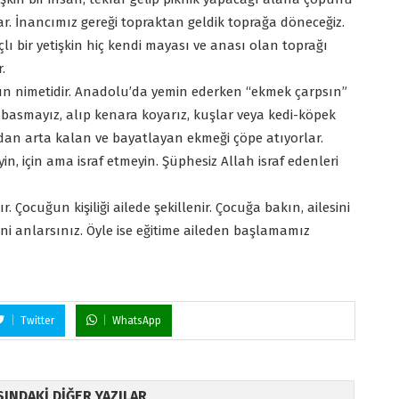
atar. İnancımız gereği topraktan geldik toprağa döneceğiz.
lı bir yetişkin hiç kendi mayası ve anası olan toprağı
.
’ın nimetidir. Anadolu’da yemin ederken “ekmek çarpsın”
basmayız, alıp kenara koyarız, kuşlar veya kedi-köpek
adan arta kalan ve bayatlayan ekmeği çöpe atıyorlar.
in, için ama israf etmeyin. Şüphesiz Allah israf edenleri
. Çocuğun kişiliği ailede şekillenir. Çocuğa bakın, ailesini
ini anlarsınız. Öyle ise eğitime aileden başlamamız
Twitter
WhatsApp
ISINDAKİ DİĞER YAZILAR