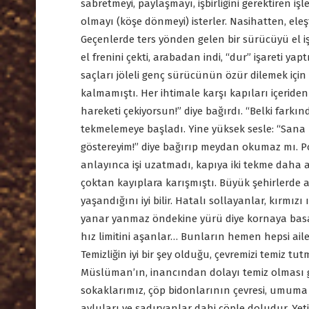
sabretmeyi, paylaşmayı, işbirliğini gerektiren i
olmayı (köşe dönmeyi) isterler. Nasihatten, e
Geçenlerde ters yönden gelen bir sürücüyü el
el frenini çekti, arabadan indi, “dur” işareti yap
saçları jöleli genç sürücünün özür dilemek içi
kalmamıştı. Her ihtimale karşı kapıları içeriden
hareketi çekiyorsun!” diye bağırdı. “Belki farkın
tekmelemeye başladı. Yine yüksek sesle: “Sana ne
göstereyim!” diye bağırıp meydan okumaz mı. P
anlayınca işi uzatmadı, kapıya iki tekme daha atı
çoktan kayıplara karışmıştı. Büyük şehirlerde ar
yaşandığını iyi bilir. Hatalı sollayanlar, kırmızı
yanar yanmaz öndekine yürü diye kornaya basanl
hız limitini aşanlar… Bunların hemen hepsi aile
Temizliğin iyi bir şey olduğu, çevremizi temiz t
Müslüman’ın, inancından dolayı temiz olması ge
sokaklarımız, çöp bidonlarının çevresi, umuma a
avluları ve şadırvanlar dahi çöple doludur. Yet