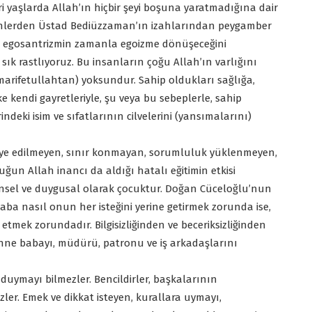
ri yaşlarda Allah’ın hiçbir şeyi boşuna yaratmadığına dair
şkinlerden Üstad Bediüzzaman’ın izahlarından peygamber
nen egosantrizmin zamanla egoizme dönüşeceğini
ık rastlıyoruz. Bu insanların çoğu Allah’ın varlığını
 (marifetullahtan) yoksundur. Sahip oldukları sağlığa,
 kendi gayretleriyle, şu veya bu sebeplerle, sahip
indeki isim ve sıfatlarının cilvelerini (yansımalarını)
terbiye edilmeyen, sınır konmayan, sorumluluk yüklenmeyen,
un Allah inancı da aldığı hatalı eğitimin etkisi
hinsel ve duygusal olarak çocuktur. Doğan Cüceloğlu’nun
baba nasıl onun her isteğini yerine getirmek zorunda ise,
etmek zorundadır. Bilgisizliğinden ve beceriksizliğinden
a anne babayı, müdürü, patronu ve iş arkadaşlarını
duymayı bilmezler. Bencildirler, başkalarının
er. Emek ve dikkat isteyen, kurallara uymayı,