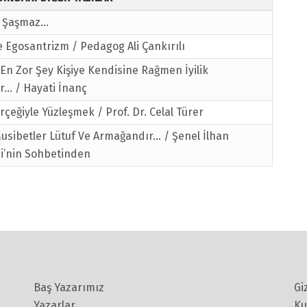
li Şaşmaz…
 Egosantrizm / Pedagog Ali Çankırılı
n Zor Şey Kişiye Kendisine Rağmen İyilik
r… / Hayati İnanç
erçeğiyle Yüzleşmek / Prof. Dr. Celal Türer
usibetler Lütuf Ve Armağandır... / Şenel İlhan
i’nin Sohbetinden
Baş Yazarımız
Gi
Yazarlar
Ku