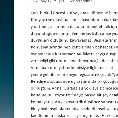
411. Sayı | 2025 Eylül
Güncel Konular
Çocuk, okul öncesi, 2-6 yaş arası dönemde benme
Dünyaya ve olaylara kendi açısından bakar. Ke
yaratılmıştır, anne baba ona hizmet etmek için v
düşündüğüne inanır. Benmerkezli düşünce yapı
duyguları olduğunu kavrayamaz. Başkalarının d
Konuşmalarında hep kendisinden bahseder. Pa
oynamasına izin vermez. Mülkiyete saygı duygu
vermediği gibi onun elindeki oyuncağa da sahip 
Anne babanın yalnız kendisiyle ilgilenmesini ist
yerine getirilmesini isteyen egosantrik çocuk 
Belediye otobüsünde üç yaşlarında bir çocuğun 
olmuştum. Anne “Burada su yok, eve gidince içer
bana ne, su istiyorum!” deyip başka bir şey demiy
konmayan çocuk egosantrik düşünce yapısını a
Birey bedensel olarak büyüse de zihinsel ve du
kendisinden başka kimseyi düşünmez. Herkeste