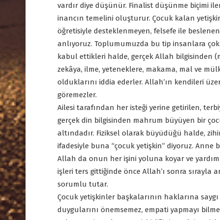
vardır diye düşünür. Finalist düşünme biçimi ile
inancın temelini oluşturur. Çocuk kalan yeti
öğretisiyle desteklenmeyen, felsefe ile besle
anlıyoruz. Toplumumuzda bu tip insanlara çok s
kabul ettikleri halde, gerçek Allah bilgisinden
zekâya, ilme, yeteneklere, makama, mal ve mülke
olduklarını iddia ederler. Allah’ın kendileri üzer
göremezler.
Ailesi tarafından her isteği yerine getirilen, 
gerçek din bilgisinden mahrum büyüyen bir çocuğ
altındadır. Fiziksel olarak büyüdüğü halde, zi
ifadesiyle buna “çocuk yetişkin” diyoruz. Anne 
Allah da onun her işini yoluna koyar ve yardım 
işleri ters gittiğinde önce Allah’ı sonra sırayl
sorumlu tutar.
Çocuk yetişkinler başkalarının haklarına saygı 
duygularını önemsemez, empati yapmayı bilmezl