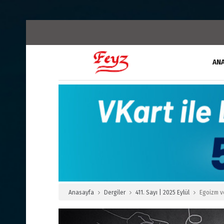
AN
Anasayfa
Dergiler
411. Sayı | 2025 Eylül
Egoizm v