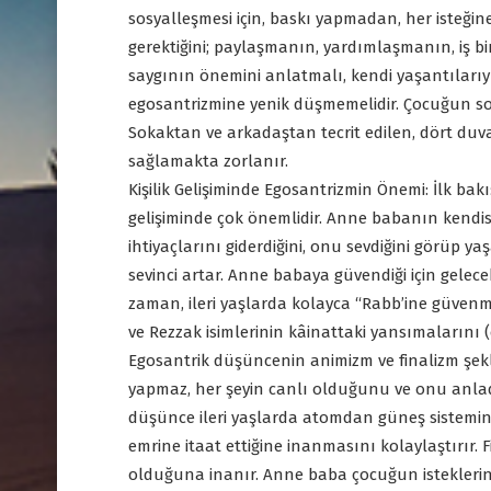
sosyalleşmesi için, baskı yapmadan, her isteğ
gerektiğini; paylaşmanın, yardımlaşmanın, iş bi
saygının önemini anlatmalı, kendi yaşantılarıyla
egosantrizmine yenik düşmemelidir. Çocuğun s
Sokaktan ve arkadaştan tecrit edilen, dört d
sağlamakta zorlanır.
Kişilik Gelişiminde Egosantrizmin Önemi: İlk bak
gelişiminde çok önemlidir. Anne babanın kendisiy
ihtiyaçlarını giderdiğini, onu sevdiğini görüp y
sevinci artar. Anne babaya güvendiği için gelecek
zaman, ileri yaşlarda kolayca “Rabb’ine güvenm
ve Rezzak isimlerinin kâinattaki yansımalarını (
Egosantrik düşüncenin animizm ve finalizm şekli
yapmaz, her şeyin canlı olduğunu ve onu anlad
düşünce ileri yaşlarda atomdan güneş sistemine
emrine itaat ettiğine inanmasını kolaylaştırır. 
olduğuna inanır. Anne baba çocuğun isteklerini