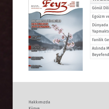
Gönül Di
Egoizm ve
Dünyada E
Yapmaktı
Fanilik G
Aslında M
Beyefend
Hakkımızda
Künye