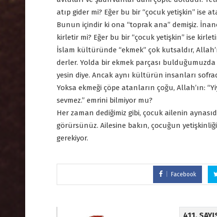
atıp gider mi? Eğer bu bir “çocuk yetişkin” ise 
Bunun içindir ki ona “toprak ana” demişiz. İnanç
kirletir mi? Eğer bu bir “çocuk yetişkin” ise kirletir
İslam kültüründe “ekmek” çok kutsaldır, Allah
derler. Yolda bir ekmek parçası bulduğumuzda 
yesin diye. Ancak aynı kültürün insanları sofr
Yoksa ekmeği çöpe atanların çoğu, Allah’ın: “Yiy
sevmez.” emrini bilmiyor mu?
Her zaman dediğimiz gibi, çocuk ailenin aynasıdır
görürsünüz. Ailesine bakın, çocuğun yetişkinliğ
gerekiyor.
Facebook
411. SAY