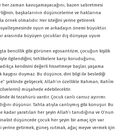
ine her zaman kavuşamayacağını, bazen sabretmesi
rliğinin, başkalarının düşüncelerine ve haklarına
 örnek olmalıdır. Her isteğini yerine getirerek
osyalleşmesinde oyun ve arkadaşın önemi büyüktür.
uvar arasında büyüyen çocuklar dış dünyaya uyum
ışta bencillik gibi görünen egosantrizm, çocuğun kişilik
le ilgilendiğini, tehlikelere karşı koruduğunu,
aşadıkça kendisini değerli hissetmeye başlar, yaşama
 kaygısı duymaz. Bu düşünce, dini bilgi ile beslediği
e” şeklinde gelişecek; Allah’ın özellikle Rahman, Rahîm
cilvelerini) müşahede edebilecektir.
nde iki tezahürü vardır. Çocuk canlı cansız ayırımı
ığını düşünür. Tahta atıyla canlıymış gibi konuşur. Bu
 kadar yaratılan her şeyin Allah’ı tanıdığına ve O’nun
Finalist düşüncede çocuk her şeyin bir amaç için var
 yerine getirmek, güneş ısıtmak, ağaç meyve vermek için