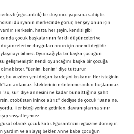
rkezli (egosantrik) bir düşünce yapısına sahiptir.
ndisini dünyanın merkezinde görür, her şey onun için
ardır. Herkesin, hatta her şeyin, kendisi gibi
sında çocuk başkalarının farklı düşünceleri ve
üşünceleri ve duyguları onun için önemli değildir.
ylaşmayı bilmez. Oyuncağıyla bir başka çocuğun
su gelişmemiştir. Kendi oyuncağını başka bir çocuğa
olmak ister. “Benim, benim” diye tutturur.
er, bu yüzden yeni doğan kardeşini kıskanır. Her isteğinin
“yok”tan anlamaz. İsteklerinin ertelenmesinden hoşlanmaz.
“su, su!” diye annesini ne kadar bunalttığına şahit
sin, otobüsten inince alırız.” dediyse de çocuk “Bana ne,
ordu. Her isteği yerine getirilen, davranışlarına sınır
şıp sosyalleşemez.
ygusal olarak çocuk kalır. Egosantrizmi egoizme dönüşür,
n yardım ve anlayış bekler. Anne baba çocuğun