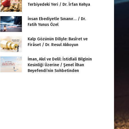
Terbiyedeki Yeri / Dr. İrfan Kehya
İnsan Ebediyetle Sınanır… / Dr.
Fatih Yunus Özel
Kalp Gözünün Diliyle: Basîret ve
Firâset / Dr. Resul Akkoyun
İman, Akıl ve Delil: İstidlali Bilginin
Kesinliği Üzerine / Şenel İlhan
Beyefendi’nin Sohbetinden