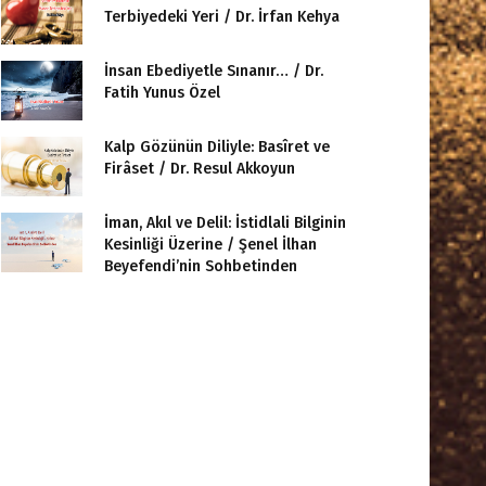
Terbiyedeki Yeri / Dr. İrfan Kehya
İnsan Ebediyetle Sınanır… / Dr.
Fatih Yunus Özel
Kalp Gözünün Diliyle: Basîret ve
Firâset / Dr. Resul Akkoyun
İman, Akıl ve Delil: İstidlali Bilginin
Kesinliği Üzerine / Şenel İlhan
Beyefendi’nin Sohbetinden