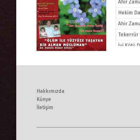
Ahir Zama
Hekim Dav
Ahir Zam
Tekerrür
İyi Kötü 
Ölüm İle
Murat Rö
İnsan ve 
İki Zıd Ş
Hakkımızda
İmam Gaza
Künye
İletişim
Üç Ayların
E… Sınavl