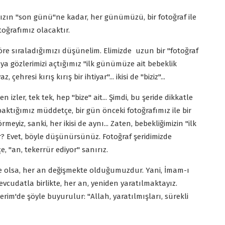
zın "son günü"ne kadar, her günümüzü, bir fotoğraf ile
otoğrafımız olacaktır.
 göre sıraladığımızı düşünelim. Elimizde uzun bir "fotoğraf
yaya gözlerimizi açtığımız "ilk günümüze ait bebeklik
hresi kırış kırış bir ihtiyar"... ikisi de "biziz"...
izler, tek tek, hep "bize" ait... Şimdi, bu şeride dikkatle
baktığımız müddetçe, bir gün önceki fotoğrafımız ile bir
eyiz, sanki, her ikisi de aynı... Zaten, bebekliğimizin "ilk
ir? Evet, böyle düşünürsünüz. Fotoğraf şeridimizde
 "an, tekerrür ediyor" sanırız.
de olsa, her an değişmekte olduğumuzdur. Yani, İmam-ı
evcudatla birlikte, her an, yeniden yaratılmaktayız.
rim'de şöyle buyurulur: "Allah, yaratılmışları, sürekli