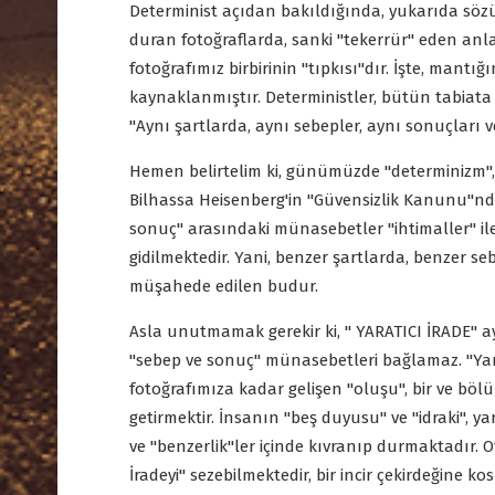
Determinist açıdan bakıldığında, yukarıda sözün
duran fotoğraflarda, sanki "tekerrür" eden anlar
fotoğrafımız birbirinin "tıpkısı"dır. İşte, mantı
kaynaklanmıştır. Deterministler, bütün tabiata
"Aynı şartlarda, aynı sebepler, aynı sonuçları
Hemen belirtelim ki, günümüzde "determinizm",
Bilhassa Heisenberg'in "Güvensizlik Kanunu"ndan
sonuç" arasındaki münasebetler "ihtimaller" ile
gidilmektedir. Yani, benzer şartlarda, benzer seb
müşahede edilen budur.
Asla unutmamak gerekir ki, " YARATICI İRADE" a
"sebep ve sonuç" münasebetleri bağlamaz. "Yar
fotoğrafımıza kadar gelişen "oluşu", bir ve bö
getirmektir. İnsanın "beş duyusu" ve "idraki", y
ve "benzerlik"ler içinde kıvranıp durmaktadır.
İradeyi" sezebilmektedir, bir incir çekirdeğine k