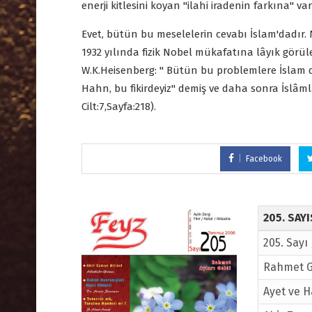
enerji kitlesini koyan "ilahi iradenin farkına" va
Evet, bütün bu meselelerin cevabı İslam'dadır. 
1932 yılında fizik Nobel mükafatına lâyık görül
W.K.Heisenberg: " Bütün bu problemlere İslam d
Hahn, bu fikirdeyiz" demiş ve daha sonra İslâmla
Cilt:7,Sayfa:218).
Facebook
205. SAY
205. Sayı
Rahmet Gü
Ayet ve H