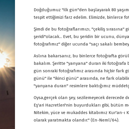
Doğduğumuz "ilk gün"den başlayarak 80 yaşımı
tespit ettiğimizi farz edelim. Elimizde, binlerce f
Şimdi de bu fotoğraflarımızı, "çekiliş sırasına"
şeridi"olacak... Evet, bu şeridin bir ucunu, dün
fotoğrafımız" diğer ucunda "saçı sakalı bembeyaz, çe
Aslına bakarsanız, bu binlerce fotoğrafta görülen 
bakalım. Şeritte "yanyana" duran iki fotoğrafa 
gün sonraki fotoğrafımız arasında hiçbir fark görm
günü" ile "ikinci günü" arasında, ne fark olabil
"yanyana duran" resimlere baktığımız müddetçe,
Oysa,gerçek olan şey, sezilemeyecek derecede 
Eş'ari Hazretleri'nin buyurdukları gibi, bütün m
Nitekim, yüce ve mukaddes kitabımız Kur'an-ı Ke
olarak yaratmakta olandır." (En-Neml/64).