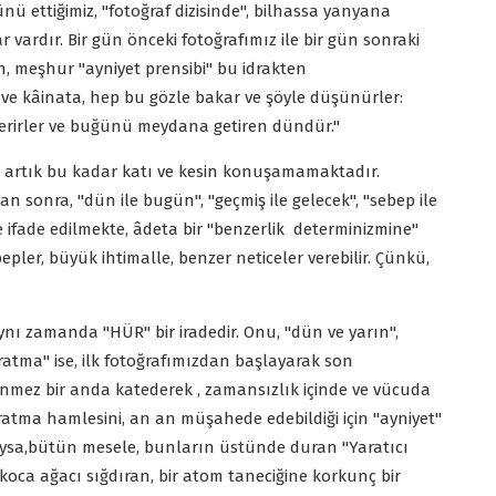
ü ettiğimiz, "fotoğraf dizisinde", bilhassa yanyana
 vardır. Bir gün önceki fotoğrafımız ile bir gün sonraki
ğın, meşhur "ayniyet prensibi" bu idrakten
 ve kâinata, hep bu gözle bakar ve şöyle düşünürler:
 verirler ve buğünü meydana getiren dündür."
 artık bu kadar katı ve kesin konuşamamaktadır.
 sonra, "dün ile bugün", "geçmiş ile gelecek", "sebep ile
 ifade edilmekte, âdeta bir "benzerlik determinizmine"
epler, büyük ihtimalle, benzer neticeler verebilir. Çünkü,
ynı zamanda "HÜR" bir iradedir. Onu, "dün ve yarın",
atma" ise, ilk fotoğrafımızdan başlayarak son
lünmez bir anda katederek , zamansızlık içinde ve vücuda
aratma hamlesini, an an müşahede edebildiği için "ayniyet"
 Oysa,bütün mesele, bunların üstünde duran "Yaratıcı
oskoca ağacı sığdıran, bir atom taneciğine korkunç bir