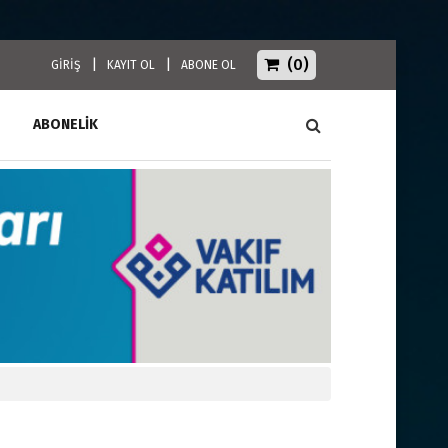
(0)
|
|
GİRİŞ
KAYIT OL
ABONE OL
ABONELİK