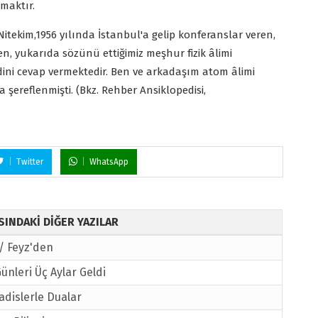
rmaktır.
Nitekim,1956 yılında İstanbul'a gelip konferanslar veren,
en, yukarıda sözünü ettiğimiz meşhur fizik âlimi
ini cevap vermektedir. Ben ve arkadaşım atom âlimi
 şereflenmişti. (Bkz. Rehber Ansiklopedisi,
Twitter
WhatsApp
ISINDAKİ DİĞER YAZILAR
 / Feyz'den
nleri Üç Aylar Geldi
adislerle Dualar