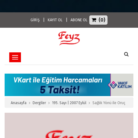
(0)
|
|
GİRİŞ
KAYIT OL
ABONE OL
Toggle navigation
Anasayfa
Dergiler
195. Sayı | 2007 Eylül
Sağlık Yönü ile Oruç