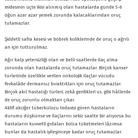
midesinin üçte ikisi alınmış olan hastalarda günde 5-6
öğün azar azar yemek zorunda kalacaklarından oruç
tutamazlar.
Şiddetli safra kesesi ve böbrek koliklerinde de oruç o ağrılı
an için tutturulmaz.
Ağır kalp yetersizliği olan ve belli saatlerde ilaç alma
zorunda olan hastalarda oruç tutamazlar. Birçok kanser
türlerinde özellikle verilen onkolojik ilaçlar vücudu
fevkalâde dermansız bıraktıkları için oruç tutamazlar.
Birçok akıl hastalığı türleri, zekâ gerilikleri v.s. gibi hâllerde
de oruç zorunlu olmaktan çıkar.
Aktif akciğer tüberkülozu tedavisi gören hastaların
durumu düşkünse ve ilaçlarını sekiz saatte bir alıyorsa bu
hastaların kuvvetli gıdaları bolca tüketmeleri lâzımsa
bunlar da hastalık iyileşinceye kadar oruç tutamazlar.