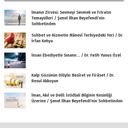
İmanın Zirvesi: Sevmeyi Sevmek ve Fıtratın
Temayülleri / Şenel İlhan Beyefendi’nin
Sohbetinden
Sohbet ve Hizmetin Mânevî Terbiyedeki Yeri / Dr.
İrfan Kehya
İnsan Ebediyetle Sınanır… / Dr. Fatih Yunus Özel
Kalp Gözünün Diliyle: Basîret ve Firâset / Dr.
Resul Akkoyun
İman, Akıl ve Delil: İstidlali Bilginin Kesinliği
Üzerine / Şenel İlhan Beyefendi’nin Sohbetinden