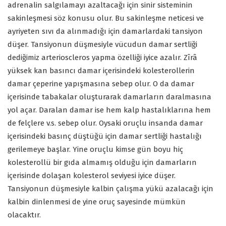
adrenalin salgılamayı azaltacağı için sinir sisteminin
sakinleşmesi söz konusu olur. Bu sakinleşme neticesi ve
ayriyeten sıvı da alınmadığı için damarlardaki tansiyon
düşer. Tansiyonun düşmesiyle vücudun damar sertliği
dediğimiz arterioscleros yapma özelliği iyice azalır. Zîrâ
yüksek kan basıncı damar içerisindeki kolesterollerin
damar çeperine yapışmasına sebep olur. O da damar
içerisinde tabakalar oluşturarak damarların daralmasına
yol açar. Daralan damar ise hem kalp hastalıklarına hem
de felçlere v.s. sebep olur. Oysaki oruçlu insanda damar
içerisindeki basınç düştüğü için damar sertliği hastalığı
gerilemeye başlar. Yine oruçlu kimse gün boyu hiç
kolesterollü bir gıda almamış olduğu için damarların
içerisinde dolaşan kolesterol seviyesi iyice düşer.
Tansiyonun düşmesiyle kalbin çalışma yükü azalacağı için
kalbin dinlenmesi de yine oruç sayesinde mümkün
olacaktır.