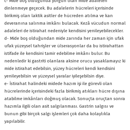
c- Mide boş olduğunda yorgun olan mide adaleleri
dinlenmeye geçecek. Bu adalelerin hücreleri içerisinde
birikmiş olan laktik asitler de hücreden atılma ve kan
deveranına salınma imkânı bulacak. Kezâ vücudun normal
adaleleri de istirahat nedeniyle kendisini yenileyebilecekler.
d- Mide boş olduğundan mide zarında her zaman için ufak
ufak yüzeysel tahrişler ve ülserasyonlar da bu istirahattan
istifade ile kendisini tamir edebilme imkânı bulur. Bu
nedenledir ki gastriti olanlara aksine orucu yasaklamayız ki
mide istirahat edebilsin, yüzey hücreleri kendi kendisini
yenileyebilsin ve yüzeysel yaralar iyileşebilsin diye.
e- İstirahat halindeki midede hazım işi ile görevli olan
hücrelerinde içerisindeki fazla birikmiş atıkları hücre dışına
atabilme imkânları doğmuş olacak. Sonuçta oruçtan sonra
hazımla ilgili olan asit salgılanması. Gastrin salgısı ve
bunun gibi birçok salgı işlemleri çok daha kolaylıkla
yapılabilir.