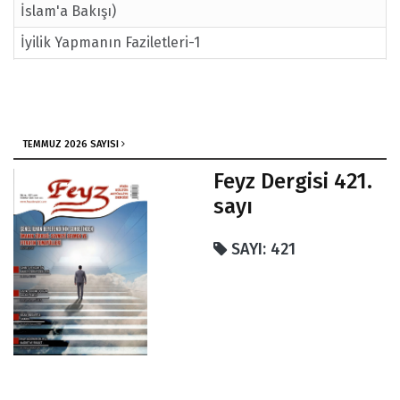
İslam'a Bakışı)
İyilik Yapmanın Faziletleri-1
Düşünce İklimimiz Nasıl Bozuldu
Feminizm, Modernizm ve Cinselliğin İstismarı
Her Yönüyle Ramazan
TEMMUZ 2026 SAYISI
Hiç Edince Kendini Hep Olursun/ Zeynep Öymez
Feyz Dergisi 421.
195. Sayı / Feyz'den
sayı
Hüsnü Geçer Efendi (İhlas Üzerine)
SAYI: 421