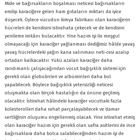
Mide ve bağırsakların boşalması neticesi bağırsakların
emilip karaciğere gelen ham gıdaların miktarı da iyice
düşecek. Öylece vücudun kimya fabrikası olan karaciğerin
hücreleri de kendisini istirahata çekecek ve de kendisini
yenileme imkânı bulacaktır. Yine hazım işi ile meşgul
olmayacağı için karaciğer yağlanması dediğimiz hâlde yavaş
yavaş hücrelerdeki yağın kana salınması neti-cesi azalıp
ortadan kalkacaktır. Yükü azalan karaciğer daha
randımanlı çalışacağından vücut bağışıklık sistemi için
gerekli olan globülinleri ve albüminleri daha bol
yapabilecek. Böylece bağışıklık yetersizliği neticesi
oluşmakta olan birçok hastalığın da önüne geçilmiş
olacaktır. İstirahat hâlindeki karaciğer vücuttaki fazla
kolesterolleri daha rahat parçalayabilecek ve damar
sertliğinin oluşumu engellenmiş olacak. Yine istirahat etmiş
olan karaciğer hazım için gerekli olan safra asitlerini de ince
bağırsaklara daha bolca salabileceğinden hazım işi de