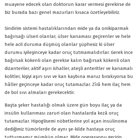
muayene edecek olan doktorun karar vermesi gerekirse de
biz burada bazı genel mazurları kısaca özetleyebiliriz.
Sindirim sistemi hastalıklarından mide ya da onikiparmak
bağırsağı ülseri olanlar, ülser kanaması geçirenler ve hele
hele acil duruma düşmüş olanlar şüphesiz ki ülser
durumu iyileşinceye kadar oruç tutmamalıdırlar. Gerek ince
bağırsak kökenli olan gerekse kalın bağırsak kökenli olan
dizanteriler, aktif aşırı ishaller, ateşli anteritler ve kanamalı
kolitler, kişiyi aşırı sıvı ve kan kaybına maruz bırakıyorsa bu
hâller geçinceye kadar oruç tutamazlar. Zîrâ hem ilaç hem
de bol sıvı almaları gerekecektir.
Başta şeker hastalığı olmak üzere gün boyu ilaç ya da
insülin kullanması zaruri olan hastalarda kezâ oruç
tutamazlar. Hipoglisemi nöbetlerine yol açan insülinoma
dediğimiz tümörlerde de aynı şe-kilde hastaya oruç
tutturmamız mümkün olmaz. Mide operasyonu geçirip