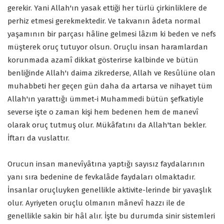
gerekir. Yani Allah'ın yasak ettiği her türlü çirkinliklere de
perhiz etmesi gerekmektedir. Ve takvanın âdeta normal
yaşamının bir parçası hâline gelmesi lâzım ki beden ve nefs
müşterek oruç tutuyor olsun. Oruçlu insan haramlardan
korunmada azamî dikkat gösterirse kalbinde ve bütün
benliğinde Allah'ı daima zikrederse, Allah ve Resûlüne olan
muhabbeti her geçen gün daha da artarsa ve nihayet tüm
Allah'ın yarattığı ümmet-i Muhammedi bütün şefkatiyle
severse işte o zaman kişi hem bedenen hem de manevî
olarak oruç tutmuş olur. Mükâfatını da Allah'tan bekler.
İftarı da vuslattır.
Orucun insan manevîyâtına yaptığı sayısız faydalarının
yanı sıra bedenine de fevkalâde faydaları olmaktadır.
İnsanlar oruçluyken genellikle aktivite-lerinde bir yavaşlık
olur. Ayriyeten oruçlu olmanın mânevî hazzı ile de
genellikle sakin bir hâl alır. İşte bu durumda sinir sistemleri