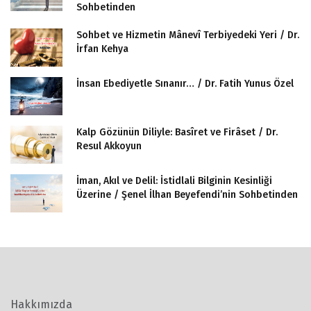
Sohbetinden
Sohbet ve Hizmetin Mânevî Terbiyedeki Yeri / Dr.
İrfan Kehya
İnsan Ebediyetle Sınanır… / Dr. Fatih Yunus Özel
Kalp Gözünün Diliyle: Basîret ve Firâset / Dr.
Resul Akkoyun
İman, Akıl ve Delil: İstidlali Bilginin Kesinliği
Üzerine / Şenel İlhan Beyefendi’nin Sohbetinden
Hakkımızda