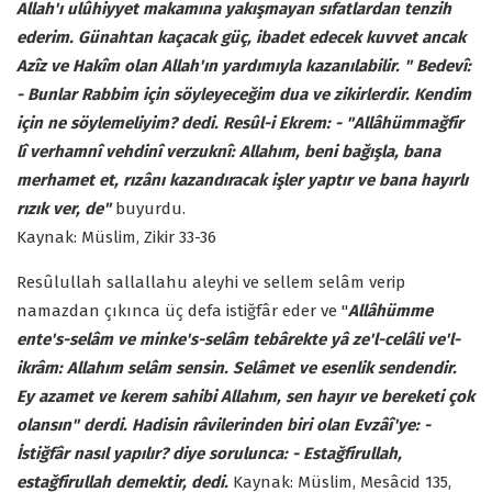
Allah'ı ulûhiyyet makamına yakışmayan sıfatlardan tenzih
ederim. Günahtan kaçacak güç, ibadet edecek kuvvet ancak
Azîz ve Hakîm olan Allah'ın yardımıyla kazanılabilir. " Bedevî:
- Bunlar Rabbim için söyleyeceğim dua ve zikirlerdir. Kendim
için ne söylemeliyim? dedi. Resûl-i Ekrem: - "Allâhümmağfir
lî verhamnî vehdinî verzuknî: Allahım, beni bağışla, bana
merhamet et, rızânı kazandıracak işler yaptır ve bana hayırlı
rızık ver, de"
buyurdu.
Kaynak: Müslim, Zikir 33-36
Resûlullah sallallahu aleyhi ve sellem selâm verip
namazdan çıkınca üç defa istiğfâr eder ve "
Allâhümme
ente's-selâm ve minke's-selâm tebârekte yâ ze'l-celâli ve'l-
ikrâm: Allahım selâm sensin. Selâmet ve esenlik sendendir.
Ey azamet ve kerem sahibi Allahım, sen hayır ve bereketi çok
olansın" derdi. Hadisin râvilerinden biri olan Evzâî'ye: -
İstiğfâr nasıl yapılır? diye sorulunca: - Estağfirullah,
estağfirullah demektir, dedi.
Kaynak: Müslim, Mesâcid 135,