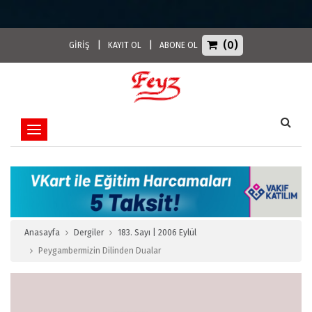
(0)
|
|
GİRİŞ
KAYIT OL
ABONE OL
Toggle navigation
Anasayfa
Dergiler
183. Sayı | 2006 Eylül
Peygambermizin Dilinden Dualar