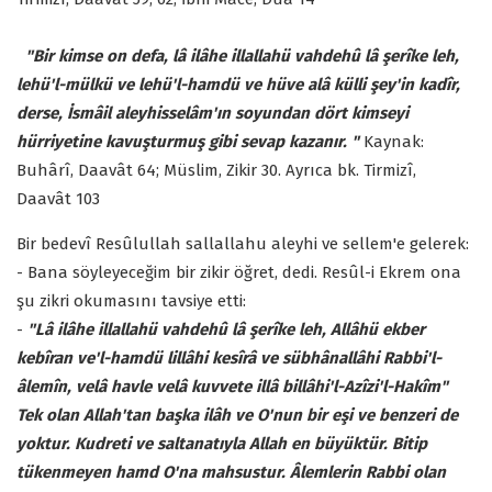
"Bir kimse on defa, lâ ilâhe illallahü vahdehû lâ şerîke leh,
lehü'l-mülkü ve lehü'l-hamdü ve hüve alâ külli şey'in kadîr,
derse, İsmâil aleyhisselâm'ın soyundan dört kimseyi
hürriyetine kavuşturmuş gibi sevap kazanır. "
Kaynak:
Buhârî, Daavât 64; Müslim, Zikir 30. Ayrıca bk. Tirmizî,
Daavât 103
Bir bedevî Resûlullah sallallahu aleyhi ve sellem'e gelerek:
- Bana söyleyeceğim bir zikir öğret, dedi. Resûl-i Ekrem ona
şu zikri okumasını tavsiye etti:
-
"Lâ ilâhe illallahü vahdehû lâ şerîke leh, Allâhü ekber
kebîran ve'l-hamdü lillâhi kesîrâ ve sübhânallâhi Rabbi'l-
âlemîn, velâ havle velâ kuvvete illâ billâhi'l-Azîzi'l-Hakîm"
Tek olan Allah'tan başka ilâh ve O'nun bir eşi ve benzeri de
yoktur. Kudreti ve saltanatıyla Allah en büyüktür. Bitip
tükenmeyen hamd O'na mahsustur. Âlemlerin Rabbi olan