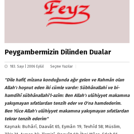
Peygambermizin Dilinden Dualar
183. Sayı | 2006 Eylül
Seçme Yazılar
"Dile hafif, mîzana konduğunda ağır gelen ve Rahmân olan
Allah'ı hoşnut eden iki cümle vardır: Sübhânallahi ve bi-
hamdihî sübhânallahi'l-azîm: Ben Allah'ı ulûhiyyet makamına
yakışmayan sıfatlardan tenzih eder ve O'na hamdederim.
Ben Yüce Allah'ı ulûhiyyet makamına yakışmayan sıfatlardan
tekrar tenzih ederim"
Kaynak: Buhârî, Daavât 65, Eymân 19, Tevhîd 58; Müslim,