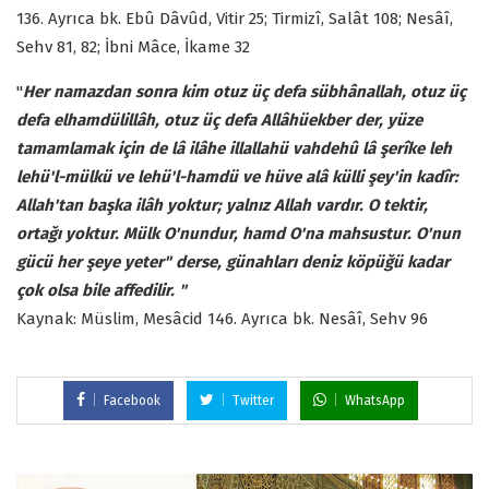
136. Ayrıca bk. Ebû Dâvûd, Vitir 25; Tirmizî, Salât 108; Nesâî,
Sehv 81, 82; İbni Mâce, İkame 32
"
Her namazdan sonra kim otuz üç defa sübhânallah, otuz üç
defa elhamdülillâh, otuz üç defa Allâhüekber der, yüze
tamamlamak için de lâ ilâhe illallahü vahdehû lâ şerîke leh
lehü'l-mülkü ve lehü'l-hamdü ve hüve alâ külli şey'in kadîr:
Allah'tan başka ilâh yoktur; yalnız Allah vardır. O tektir,
ortağı yoktur. Mülk O'nundur, hamd O'na mahsustur.
O'nun
gücü her şeye yeter" derse, günahları deniz köpüğü kadar
çok olsa bile affedilir. "
Kaynak: Müslim, Mesâcid 146. Ayrıca bk. Nesâî, Sehv 96
Facebook
Twitter
WhatsApp