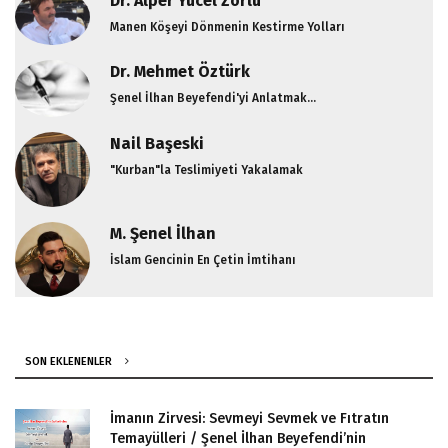
Dr. Alper Yücel Zorlu
Manen Köşeyi Dönmenin Kestirme Yolları
Dr. Mehmet Öztürk
Şenel İlhan Beyefendi'yi Anlatmak...
Nail Başeski
"Kurban"la Teslimiyeti Yakalamak
M. Şenel İlhan
İslam Gencinin En Çetin İmtihanı
SON EKLENENLER
İmanın Zirvesi: Sevmeyi Sevmek ve Fıtratın
Temayülleri / Şenel İlhan Beyefendi’nin