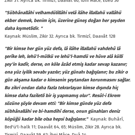
Zikir 31. Ayrıca bk. Tirmizî, Daavât 60; İbni Mâce, Edeb 56
"Sübhânallâhi velhamdülillâhi velâ ilâhe illallahü vallâhü
ekber demek, benim için, üzerine güneş doğan her şeyden
daha kıymetlidir. "
Kaynak: Müslim, Zikir 32. Ayrıca bk. Tirmizî, Daavât 128
"Bir kimse her gün yüz defa, lâ ilâhe illallahü vahdehû lâ
şerîke leh, lehü'l-mülkü ve lehü'l-hamdü ve hüve alâ külli
şey'in kadîr, derse, on köle âzâd etmiş kadar sevap kazanır;
ona yüz iyilik sevabı yazılır; yüz günahı bağışlanır; bu zikir o
gün akşama kadar o kimsenin şeytandan korunmasını sağlar.
Bu zikri ondan daha fazla tekrarlayan kimse dışında hiç
kimse daha faziletli bir iş yapmamış olur". Resûl-i Ekrem
sözüne şöyle devam etti: "Bir kimse günde yüz defa
sübhânallâhi ve bi-hamdihî derse, onun günahları deniz
köpüğü kadar bile olsa hepsi bağışlanır."
Kaynak: Buhârî,
Bed'ü'l-halk 11; Daavât 64, 65; Müslim, Zikir 28. Ayrıca bk.
Tirmizî, Daavât 59, 62; İbni Mâce, Duâ 14