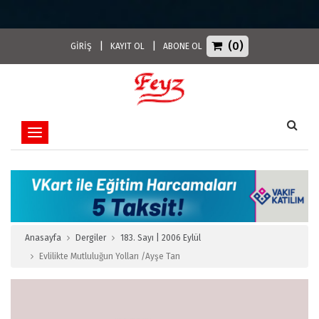
(0)
|
|
GİRİŞ
KAYIT OL
ABONE OL
Toggle navigation
Anasayfa
Dergiler
183. Sayı | 2006 Eylül
Evlilikte Mutluluğun Yolları /Ayşe Tan