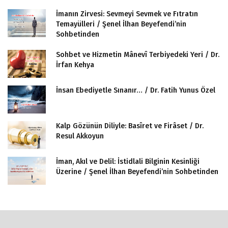
İmanın Zirvesi: Sevmeyi Sevmek ve Fıtratın
Temayülleri / Şenel İlhan Beyefendi’nin
Sohbetinden
Sohbet ve Hizmetin Mânevî Terbiyedeki Yeri / Dr.
İrfan Kehya
İnsan Ebediyetle Sınanır… / Dr. Fatih Yunus Özel
Kalp Gözünün Diliyle: Basîret ve Firâset / Dr.
Resul Akkoyun
İman, Akıl ve Delil: İstidlali Bilginin Kesinliği
Üzerine / Şenel İlhan Beyefendi’nin Sohbetinden