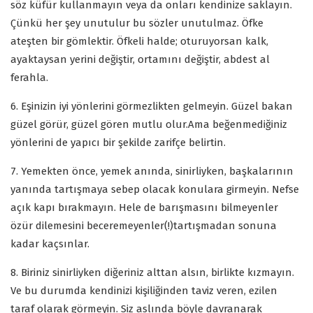
söz küfür kullanmayın veya da onları kendinize saklayın.
Çünkü her şey unutulur bu sözler unutulmaz. Öfke
ateşten bir gömlektir. Öfkeli halde; oturuyorsan kalk,
ayaktaysan yerini değiştir, ortamını değiştir, abdest al
ferahla.
6. Eşinizin iyi yönlerini görmezlikten gelmeyin. Güzel bakan
güzel görür, güzel gören mutlu olur.Ama beğenmediğiniz
yönlerini de yapıcı bir şekilde zarifçe belirtin.
7. Yemekten önce, yemek anında, sinirliyken, başkalarının
yanında tartışmaya sebep olacak konulara girmeyin. Nefse
açık kapı bırakmayın. Hele de barışmasını bilmeyenler
özür dilemesini beceremeyenler(!)tartışmadan sonuna
kadar kaçsınlar.
8. Biriniz sinirliyken diğeriniz alttan alsın, birlikte kızmayın.
Ve bu durumda kendinizi kişiliğinden taviz veren, ezilen
taraf olarak görmeyin. Siz aslında böyle davranarak