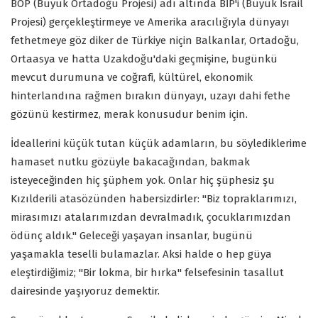
BOP (Büyük Ortadoğu Projesi) adı altında BİP'i (Büyük İsrail
Projesi) gerçekleştirmeye ve Amerika aracılığıyla dünyayı
fethetmeye göz diker de Türkiye niçin Balkanlar, Ortadoğu,
Ortaasya ve hatta Uzakdoğu'daki geçmişine, bugünkü
mevcut durumuna ve coğrafi, kültürel, ekonomik
hinterlandına rağmen bırakın dünyayı, uzayı dahi fethe
gözünü kestirmez, merak konusudur benim için.
İdeallerini küçük tutan küçük adamların, bu söylediklerime
hamaset nutku gözüyle bakacağından, bakmak
isteyeceğinden hiç şüphem yok. Onlar hiç şüphesiz şu
Kızılderili atasözünden habersizdirler: "Biz topraklarımızı,
mirasımızı atalarımızdan devralmadık, çocuklarımızdan
ödünç aldık." Geleceği yaşayan insanlar, bugünü
yaşamakla teselli bulamazlar. Aksi halde o hep güya
eleştirdiğimiz; "Bir lokma, bir hırka" felsefesinin tasallut
dairesinde yaşıyoruz demektir.