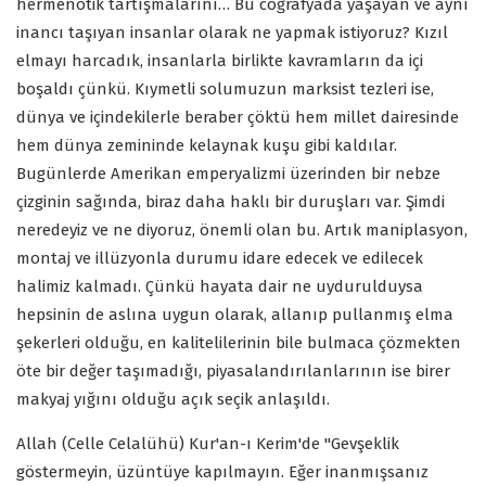
hermenötik tartışmalarını… Bu coğrafyada yaşayan ve aynı
inancı taşıyan insanlar olarak ne yapmak istiyoruz? Kızıl
elmayı harcadık, insanlarla birlikte kavramların da içi
boşaldı çünkü. Kıymetli solumuzun marksist tezleri ise,
dünya ve içindekilerle beraber çöktü hem millet dairesinde
hem dünya zemininde kelaynak kuşu gibi kaldılar.
Bugünlerde Amerikan emperyalizmi üzerinden bir nebze
çizginin sağında, biraz daha haklı bir duruşları var. Şimdi
neredeyiz ve ne diyoruz, önemli olan bu. Artık maniplasyon,
montaj ve illüzyonla durumu idare edecek ve edilecek
halimiz kalmadı. Çünkü hayata dair ne uydurulduysa
hepsinin de aslına uygun olarak, allanıp pullanmış elma
şekerleri olduğu, en kalitelilerinin bile bulmaca çözmekten
öte bir değer taşımadığı, piyasalandırılanlarının ise birer
makyaj yığını olduğu açık seçik anlaşıldı.
Allah (Celle Celalühü) Kur'an-ı Kerim'de "Gevşeklik
göstermeyin, üzüntüye kapılmayın. Eğer inanmışsanız