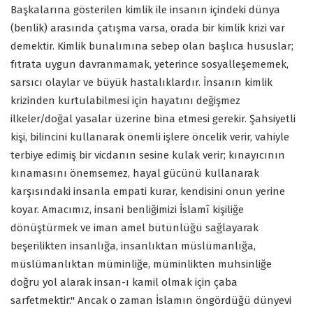
Başkalarına gösterilen kimlik ile insanın içindeki dünya
(benlik) arasında çatışma varsa, orada bir kimlik krizi var
demektir. Kimlik bunalımına sebep olan başlıca hususlar;
fıtrata uygun davranmamak, yeterince sosyalleşememek,
sarsıcı olaylar ve büyük hastalıklardır. İnsanın kimlik
krizinden kurtulabilmesi için hayatını değişmez
ilkeler/doğal yasalar üzerine bina etmesi gerekir. Şahsiyetli
kişi, bilincini kullanarak önemli işlere öncelik verir, vahiyle
terbiye edimiş bir vicdanın sesine kulak verir; kınayıcının
kınamasını önemsemez, hayal gücünü kullanarak
karşısındaki insanla empati kurar, kendisini onun yerine
koyar. Amacımız, insani benliğimizi İslamî kişiliğe
dönüştürmek ve iman amel bütünlüğü sağlayarak
beşerilikten insanlığa, insanlıktan müslümanlığa,
müslümanlıktan müminliğe, müminlikten muhsinliğe
doğru yol alarak insan-ı kamil olmak için çaba
sarfetmektir." Ancak o zaman İslamın öngördüğü dünyevi