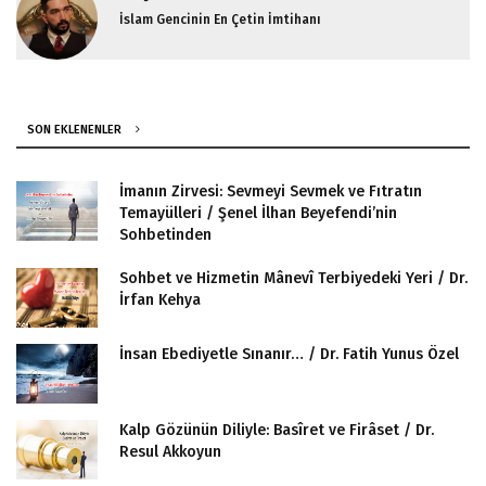
İslam Gencinin En Çetin İmtihanı
SON EKLENENLER
İmanın Zirvesi: Sevmeyi Sevmek ve Fıtratın
Temayülleri / Şenel İlhan Beyefendi’nin
Sohbetinden
Sohbet ve Hizmetin Mânevî Terbiyedeki Yeri / Dr.
İrfan Kehya
İnsan Ebediyetle Sınanır… / Dr. Fatih Yunus Özel
Kalp Gözünün Diliyle: Basîret ve Firâset / Dr.
Resul Akkoyun