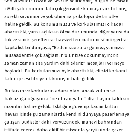
Son yüzyıldır, Lozan ve Sevr ile belirlenmiş, bugün ise Misak-
ı Milli şablonunun dahi çok gerisinde kalmaya yüz tutmuş,
sürekli savunma ve yok olmama psikolojisinde bir ülke
haline geldik. Bu konumumuzu ve korkularımızı o kadar
abarttık ki, yarısı açlıktan ölme durumunda, diğer yarısı da
tok ve semiz; şereften ve haysiyetten mahrum sömürgeci ve
kapitalist bir dünyaya; "Bizden size zarar gelmez, yerimizse
müsaadenizle çok sağlam, n'olur bize dokunmayın; biz
zaman zaman size yardım dahi ederiz." mesajları vermeye
başladık. Bu korkularımızı öyle abarttık ki, elimizi korkarak
kaldırıp sesi titreyerek konuşur hale geldik.
Bu tarzın ve korkuların adamı olan, ancak zulüm ve
haksızlığa uğrayınca "ne oluyor yahu'" diye başını kaldıran
insanlar haline geldik. Eskiliğine güvenip, kadim kültür
havası içinde şu zamanlarda kendini dünyaya pazarlamaya
çalışan Budistler dahi, yeryüzündeki manevi buhrandan
istifade ederek, daha aktif bir misyonla yeryüzünde gezer