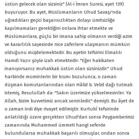
üstün gelecek olan sizsiniz" (Al-i İmran Suresi, ayet 139)
buyuruyor. Bu ayet, Müslümanların Uhud Savaşı'nda
uğradıkları geçici başarısızlıktan dolayı ümitsizliğe
kapılmamaları gerektiğini onlara ihtar etmekte ve
Müslümanlara, güçlü bir imana sahip olmanın verdiği azim
ve kararlılık sayesinde nice zaferlere ulaşmanın mümkün
olduğunu müjdelemektedir. Bu ayetin tefsirini Elmalılı
Hamdi Yazır şöyle izah etmektedir: "Eğer hakikaten
inanıyorsanız muhakkak üstün olan sizsinizdir." Uhud
harbinde müminlerin bir kısmı bozulunca, o zaman
düşman komutanlarından olan Hâlid b. Velid dağı tutmak
istemiş, Resulullah da: "Sakın üzerimize yükselmesinler. Ya
Allah, bizim kuvvetimiz ancak seninledir." demişti. Bu âyet de
o zaman indi diye rivayet edilmiştir. Kurtubî tefsirinde
anlatıldığı üzere gerçekten Uhud'dan sonra Peygamberimiz
zamanında Muhammed ümmeti hangi seferde
bulundularsa muhakkak başarılı olmuşlar, ondan sonra