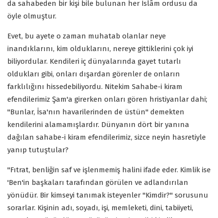
da sahabeden bir kişi bile bulunan her İslâm ordusu da
öyle olmuştur.
Evet, bu ayete o zaman muhatab olanlar neye
inandıklarını, kim olduklarını, nereye gittiklerini çok iyi
biliyordular. Kendileri iç dünyalarında gayet tutarlı
oldukları gibi, onları dışardan görenler de onların
farklılığını hissedebiliyordu. Nitekim Sahabe-i kiram
efendilerimiz Şam'a girerken onları gören hristiyanlar dahi;
"Bunlar, İsa'nın havarilerinden de üstün" demekten
kendilerini alamamışlardır. Dünyanın dört bir yanına
dağılan sahabe-i kiram efendilerimiz, sizce neyin hasretiyle
yanıp tutuştular?
"Fıtrat, benliğin saf ve işlenmemiş halini ifade eder. Kimlik ise
'Ben'in başkaları tarafından görülen ve adlandırılan
yönüdür. Bir kimseyi tanımak isteyenler "Kimdir?" sorusunu
sorarlar. Kişinin adı, soyadı, işi, memleketi, dini, tabiiyeti,