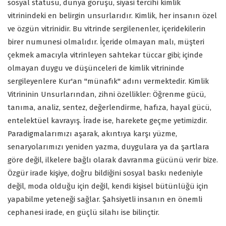
sosyal statüsü, dünya görüşü, siyasi tercihi kimlik
vitrinindeki en belirgin unsurlarıdır. Kimlik, her insanın özel
ve özgün vitrinidir. Bu vitrinde sergilenenler, içeridekilerin
birer numunesi olmalıdır. İçeride olmayan malı, müşteri
çekmek amacıyla vitrinleyen sahtekar tüccar gibi; içinde
olmayan duygu ve düşünceleri de kimlik vitrininde
sergileyenlere Kur'an "münafık" adını vermektedir. Kimlik
Vitrininin Unsurlarından, zihni özellikler: Öğrenme gücü,
tanıma, analiz, sentez, değerlendirme, hafıza, hayal gücü,
entelektüel kavrayış. İrade ise, harekete geçme yetimizdir.
Paradigmalarımızı aşarak, akıntıya karşı yüzme,
senaryolarımızı yeniden yazma, duygulara ya da şartlara
göre değil, ilkelere bağlı olarak davranma gücünü verir bize.
Özgür irade kişiye, doğru bildiğini sosyal baskı nedeniyle
değil, moda olduğu için değil, kendi kişisel bütünlüğü için
yapabilme yeteneği sağlar. Şahsiyetli insanın en önemli
cephanesi irade, en güçlü silahı ise bilinçtir.