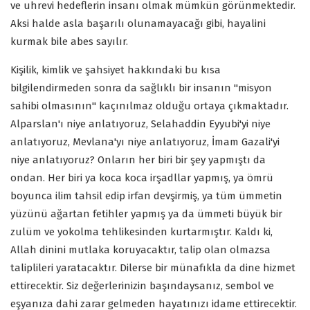
ve uhrevi hedeflerin insanı olmak mümkün görünmektedir.
Aksi halde asla başarılı olunamayacağı gibi, hayalini
kurmak bile abes sayılır.
Kişilik, kimlik ve şahsiyet hakkındaki bu kısa
bilgilendirmeden sonra da sağlıklı bir insanın "misyon
sahibi olmasının" kaçınılmaz olduğu ortaya çıkmaktadır.
Alparslan'ı niye anlatıyoruz, Selahaddin Eyyubi'yi niye
anlatıyoruz, Mevlana'yı niye anlatıyoruz, İmam Gazali'yi
niye anlatıyoruz? Onların her biri bir şey yapmıştı da
ondan. Her biri ya koca koca irşadllar yapmış, ya ömrü
boyunca ilim tahsil edip irfan devşirmiş, ya tüm ümmetin
yüzünü ağartan fetihler yapmış ya da ümmeti büyük bir
zulüm ve yokolma tehlikesinden kurtarmıştır. Kaldı ki,
Allah dinini mutlaka koruyacaktır, talip olan olmazsa
taliplileri yaratacaktır. Dilerse bir münafıkla da dine hizmet
ettirecektir. Siz değerlerinizin başındaysanız, sembol ve
eşyanıza dahi zarar gelmeden hayatınızı idame ettirecektir.