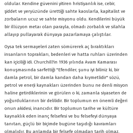
oldular. Kendine güvenini yitiren hristiyanlık ise, cebir,
şiddet ve yeryüzünde ürettiği sahte kaoslarla, kapitalist ve
zorbaların ucuz ve sahte misyonu oldu. Kendilerini büyük
bir illüzyon metaı olan parayla, olmadı zorbalık ve silahla
allayıp pullayarak dünyaya pazarlamaya çalıştılar.
Oysa tek sermayeleri zaten sömürerek aç bıraktıkları
insanların toprakları, bedenleri ve hatta ruhları üzerinden
kan içiciliği idi. Churchill'in 1936 yılında Avam Kamarası
konuşmasında sarfettiği "Efendiler, şunu iyi biliniz ki, bir
damla petrol, bir damla kandan daha kıymetlidir" sözü,
petrol ve enerji kaynakları üzerinden bunu ne denli misyon
haline getirdiklerinin ve görülen o ki, zamanla siyaseten de
yoğurduklarının bir delilidir. Bir toplumun en önemli değeri
onun akidesi, inancıdır. Bir toplumun tarihe ve kültüre
kaynaklık eden inanç felsefesi ve bu felsefeyi dünyaya
tanıtan, güçlü bir biçimde bugüne taşıdığı kavramları
olmalıdır. Bu anlamda bir felsefe olmadan tarih olmaz,