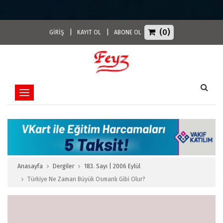
(0)
|
|
GİRİŞ
KAYIT OL
ABONE OL
Toggle navigation
Anasayfa
Dergiler
183. Sayı | 2006 Eylül
Türkiye Ne Zaman Büyük Osmanlı Gibi Olur?