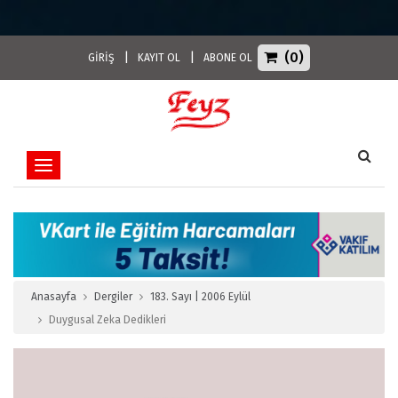
(0)
|
|
GİRİŞ
KAYIT OL
ABONE OL
Toggle navigation
Anasayfa
Dergiler
183. Sayı | 2006 Eylül
Duygusal Zeka Dedikleri