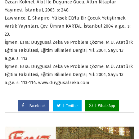
Özcan Köknel, Akıl İle Düşünce Gücü, Altın Kitaplar
Yayınevi, İstanbul, 2003, s: 248.
Lawrance, E. Shapıro, Yüksek EQ'lu Bir Çocuk Yetiştirmek,
Varlık Yayınları, Çev: Ümran KARTAL, İstanbul 2004 a.g.e., s:
23.
İşmen, Esra: Duygusal Zeka ve Problem Çözme, M.Ü. Atatürk
Eğitim Fakültesi, Eğitim Bilimleri Dergisi, Yıl: 2001, Sayı: 13
a.g.e. s: 113
İşmen, Esra: Duygusal Zeka ve Problem Çözme, M.Ü. Atatürk
Eğitim Fakültesi, Eğitim Bilimleri Dergisi, Yıl: 2001, Sayı: 13
a.g.e. s: 113-114. www.duygusalzeka.com
Facebook
Twitter
WhatsApp