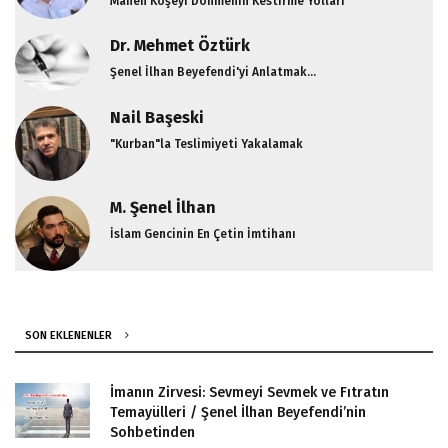
Manen Köşeyi Dönmenin Kestirme Yolları
Dr. Mehmet Öztürk
Şenel İlhan Beyefendi'yi Anlatmak...
Nail Başeski
"Kurban"la Teslimiyeti Yakalamak
M. Şenel İlhan
İslam Gencinin En Çetin İmtihanı
SON EKLENENLER
İmanın Zirvesi: Sevmeyi Sevmek ve Fıtratın
Temayülleri / Şenel İlhan Beyefendi’nin
Sohbetinden