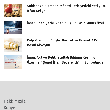
Sohbet ve Hizmetin Mânevî Terbiyedeki Yeri / Dr.
İrfan Kehya
İnsan Ebediyetle Sınanır… / Dr. Fatih Yunus Özel
Kalp Gözünün Diliyle: Basîret ve Firâset / Dr.
Resul Akkoyun
İman, Akıl ve Delil: İstidlali Bilginin Kesinliği
Üzerine / Şenel İlhan Beyefendi’nin Sohbetinden
Hakkımızda
Künye