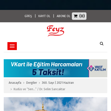
(0)
|
|
GİRİŞ
KAYIT OL
ABONE OL
Toggle navigation
Anasayfa
Dergiler
360. Sayı | 2021 Haziran
Kudüs ve “Sen…” / Dr. Selim Sancaktar