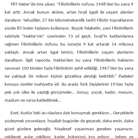
TRT Haber’de öne çıkan; “Filistinlilerin nüfusu 1948’den bu yana 9
kat arttı. Ancak bunun aksine, artan İsrail işgali ile yaşam alanları
daralıyor. Yahudiler, 27 bin kilometrekarelik tarihî Filistin topraklarının
yüzde 85’inden fazlasını kullanıyor. Büyük felaketin, yani Filistinlilerin
tabiriyle “Nekbe’nin” üzerinden 73 yıl geçti. İsrail’in katliamlarına
rağmen Filistinlilerin nüfusu bu süreçte 9 kat artarak 14 milyona
yaklaştı. Ancak artan işgal terörü, Filistinlilerin yaşam alanlarını
daraltıyor. İlgili raporda, Nekbe’den bu yana Filistinlilerin haklarını
savunan 100 binden fazla Filistinlinin şehit edildiği, 1967’den bu yana
ise yaklaşık bir milyon kişinin gözaltına alındığı belirtildi.” ifadeleri
konuyu özetler mahiyette idi. Bu arada Türk Dışişlerinin 19’dan fazla
pek çok ülke ile yaptığı görüşmeler… Sonuç; çocuk, kadın, masum,
mazlum ne varsa katledilmek…
Evet, Kudüs’teki acı olaylara dair konuşmak gerekiyor… Gerçeklerle
yüzleşmek zorundayız. İnşallah bugünler de geçecek; daha emin, daha
güzel günlere geleceğiz. Maalesef yaşanması gereken yaşanıyor,
çekilecek acılar çekiliyor, kader hükmünü icra ediyor… Sebep ve