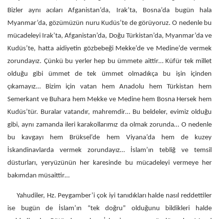
Bizler aynı acıları Afganistan’da, Irak’ta, Bosna’da bugün hala
Myanmar’da, gözümüzün nuru Kudüs’te de görüyoruz. O nedenle bu
mücadeleyi Irak’ta, Afganistan’da, Doğu Türkistan’da, Myanmar’da ve
Kudüs’te, hatta aidiyetin gözbebeği Mekke’de ve Medine’de vermek
zorundayız. Çünkü bu yerler hep bu ümmete aittir… Küfür tek millet
olduğu gibi ümmet de tek ümmet olmadıkça bu işin içinden
çıkamayız… Bizim için vatan hem Anadolu hem Türkistan hem
Semerkant ve Buhara hem Mekke ve Medine hem Bosna Hersek hem
Kudüs’tür. Buralar vatandır, mahremdir… Bu beldeler, evimiz olduğu
gibi, aynı zamanda ileri karakollarımız da olmak zorunda… O nedenle
bu kavgayı hem Brüksel’de hem Viyana’da hem de kuzey
İskandinavlarda vermek zorundayız… İslam’ın tebliğ ve temsil
düsturları, yeryüzünün her karesinde bu mücadeleyi vermeye her
bakımdan müsaittir…
Yahudiler, Hz. Peygamber’i çok iyi tanıdıkları halde nasıl reddettiler
ise bugün de İslam’ın “tek doğru” olduğunu bildikleri halde