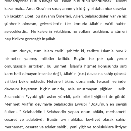
reddediyorlar. Bütün kavga bu… İslam’ın nurunu söndürmek... Mevzi
kazanmak… Ama Kisra’nın saraylarının yıkıldığı gibi daha nice saraylar
yıkılacaktır. Elbet, bu davanın Ömerleri, Alileri, Selahaddinleri var ve hiç
şüpheniz olmasın, geleceklerdir. Her konuda Allah’ın va’di haktır,
geleceklerdir… Ne kalelerin yıkıldığını, ne yolların aşıldığını, o günleri
hep birlikte göreceğiz inşallah…
Tüm dünya, tüm İslam tarihi şahittir ki, tarihte İslam’a büyük
hizmetler yapmış milletler bellidir. Bugün ise pek çok yerde
omurgasızlık sırıtırken, bu ümmet, İslam’a hizmet konusunda sırtı
karnı belli olmayan insanlar değil, Allah’ın (c.c.) davasına sahip çıkacak
yiğitleri beklemektedir. Nefsine hâkim, donanımlı, feraseti yerinde,
davasını hayatının hiçbir anında, asla unutmayan yiğitler… Tarih,
Selahaddin Eyyubi gibi aslan yürekli, çelik bilekli yiğitleri de gördü.
Mehmet Akif’in deyimiyle Selahaddin Eyyubi “Doğu’nun en sevgili
Sultanı…” Selahaddin’i Selahaddin yapan onun ahlâkı, merhameti,
cesaret ve adaletiydi. Bugün aynı ahlâka, keyfiyet olarak sahip,
merhamet, cesaret ve adalet sahibi, yeni yiğit ve topluluklara ihtiyaç