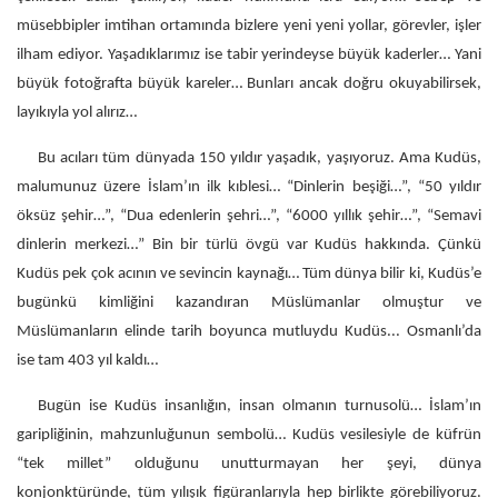
müsebbipler imtihan ortamında bizlere yeni yeni yollar, görevler, işler
ilham ediyor. Yaşadıklarımız ise tabir yerindeyse büyük kaderler… Yani
büyük fotoğrafta büyük kareler… Bunları ancak doğru okuyabilirsek,
layıkıyla yol alırız…
Bu acıları tüm dünyada 150 yıldır yaşadık, yaşıyoruz. Ama Kudüs,
malumunuz üzere İslam’ın ilk kıblesi… “Dinlerin beşiği…”, “50 yıldır
öksüz şehir…”, “Dua edenlerin şehri…”, “6000 yıllık şehir…”, “Semavi
dinlerin merkezi…” Bin bir türlü övgü var Kudüs hakkında. Çünkü
Kudüs pek çok acının ve sevincin kaynağı… Tüm dünya bilir ki, Kudüs’e
bugünkü kimliğini kazandıran Müslümanlar olmuştur ve
Müslümanların elinde tarih boyunca mutluydu Kudüs... Osmanlı’da
ise tam 403 yıl kaldı…
Bugün ise Kudüs insanlığın, insan olmanın turnusolü… İslam’ın
garipliğinin, mahzunluğunun sembolü… Kudüs vesilesiyle de küfrün
“tek millet” olduğunu unutturmayan her şeyi, dünya
konjonktüründe, tüm yılışık figüranlarıyla hep birlikte görebiliyoruz.