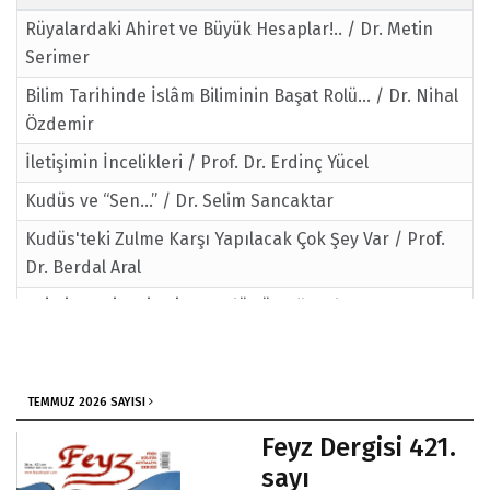
Rüyalardaki Ahiret ve Büyük Hesaplar!.. / Dr. Metin
Serimer
Bilim Tarihinde İslâm Biliminin Başat Rolü... / Dr. Nihal
Özdemir
İletişimin İncelikleri / Prof. Dr. Erdinç Yücel
Kudüs ve “Sen…” / Dr. Selim Sancaktar
Kudüs'teki Zulme Karşı Yapılacak Çok Şey Var / Prof.
Dr. Berdal Aral
Hristiyan Siyonizmi ve Kudüs'ü Bağrında Taşıyan
Filistin / Prof. Dr. Mehmet Akif Okur
Bir Güç… Büyük Bir Güç… ve Allah Var… / Dr. Alper
Yücel Zorlu
TEMMUZ 2026 SAYISI
Feyz Dergisi 421.
sayı