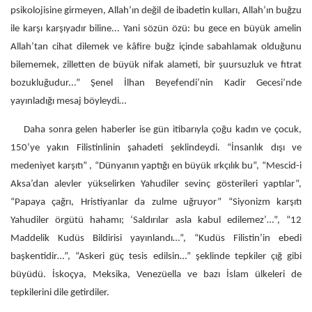
psikolojisine girmeyen, Allah’ın değil de ibadetin kulları, Allah’ın buğzu
ile karşı karşıyadır biline... Yani sözün özü: bu gece en büyük amelin
Allah’tan cihat dilemek ve kâfire buğz içinde sabahlamak olduğunu
bilememek, zilletten de büyük nifak alameti, bir şuursuzluk ve fıtrat
bozukluğudur...” Şenel İlhan Beyefendi’nin Kadir Gecesi’nde
yayınladığı mesaj böyleydi…
Daha sonra gelen haberler ise gün itibarıyla çoğu kadın ve çocuk,
150’ye yakın Filistinlinin şahadeti şeklindeydi. “İnsanlık dışı ve
medeniyet karşıtı” , “Dünyanın yaptığı en büyük ırkçılık bu”, “Mescid-i
Aksa’dan alevler yükselirken Yahudiler sevinç gösterileri yaptılar”,
“Papaya çağrı, Hristiyanlar da zulme uğruyor” “Siyonizm karşıtı
Yahudiler örgütü hahamı; ‘Saldırılar asla kabul edilemez’…”, “12
Maddelik Kudüs Bildirisi yayınlandı…”, “Kudüs Filistin’in ebedi
başkentidir…”, “Askeri güç tesis edilsin…” şeklinde tepkiler çığ gibi
büyüdü. İskoçya, Meksika, Venezüella ve bazı İslam ülkeleri de
tepkilerini dile getirdiler.