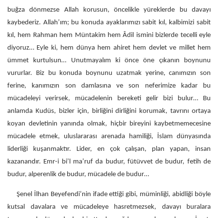
buğza dönmezse Allah korusun, öncelikle yüreklerde bu davayı
kaybederiz. Allah’ım; bu konuda ayaklarımızı sabit kıl, kalbimizi sabit
kıl, hem Rahman hem Müntakim hem Âdil ismini bizlerde tecelli eyle
diyoruz… Eyle ki, hem dünya hem ahiret hem devlet ve millet hem
ümmet kurtulsun… Unutmayalım ki önce öne çıkanın boynunu
vururlar. Biz bu konuda boynunu uzatmak yerine, canımızın son
ferine, kanımızın son damlasına ve son neferimize kadar bu
mücadeleyi verirsek, mücadelenin bereketi gelir bizi bulur… Bu
anlamda Kudüs, bizler için, birliğini dirliğini korumak, tavrını ortaya
koyan devletinin yanında olmak, hiçbir bireyini kaybetmemecesine
mücadele etmek, uluslararası arenada hamiliği, İslam dünyasında
liderliği kuşanmaktır. Lider, en çok çalışan, plan yapan, insan
kazanandır. Emr-i bi’l ma’ruf da budur, fütüvvet de budur, fetih de
budur, alperenlik de budur, mücadele de budur…
Şenel İlhan Beyefendi’nin ifade ettiği gibi, müminliği, abidliği böyle
kutsal davalara ve mücadeleye hasretmezsek, davayı buralara