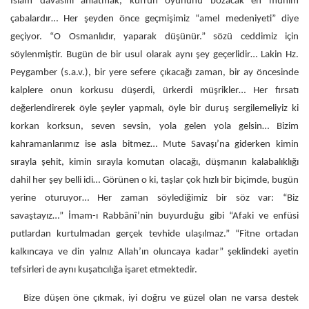
İslam davasını anlatmak, küfrün oyununu bozacak en mühim
çabalardır… Her şeyden önce geçmişimiz “amel medeniyeti” diye
geçiyor. “O Osmanlıdır, yaparak düşünür.” sözü ceddimiz için
söylenmiştir. Bugün de bir usul olarak aynı şey geçerlidir… Lakin Hz.
Peygamber (s.a.v.), bir yere sefere çıkacağı zaman, bir ay öncesinde
kalplere onun korkusu düşerdi, ürkerdi müşrikler… Her fırsatı
değerlendirerek öyle şeyler yapmalı, öyle bir duruş sergilemeliyiz ki
korkan korksun, seven sevsin, yola gelen yola gelsin… Bizim
kahramanlarımız ise asla bitmez… Mute Savaşı’na giderken kimin
sırayla şehit, kimin sırayla komutan olacağı, düşmanın kalabalıklığı
dahil her şey belli idi… Görünen o ki, taşlar çok hızlı bir biçimde, bugün
yerine oturuyor… Her zaman söylediğimiz bir söz var: “Biz
savaştayız…” İmam-ı Rabbânî’nin buyurduğu gibi “Afaki ve enfüsi
putlardan kurtulmadan gerçek tevhide ulaşılmaz.” “Fitne ortadan
kalkıncaya ve din yalnız Allah’ın oluncaya kadar” şeklindeki ayetin
tefsirleri de aynı kuşatıcılığa işaret etmektedir.
Bize düşen öne çıkmak, iyi doğru ve güzel olan ne varsa destek