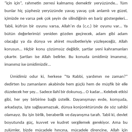
“için için”, rahmetin zerresi kalmamış demektir yeryüzünde… Tüm
bunlar hiç şüphesiz yeryüzünde yavaş yavaş çok anlamlı ve güzel,
içimizde ne varsa pek çok şeyin de silindiğinin en bariz göstergeleri…
Tabii, küfrün bir oyunu varsa, Allah’ın da (c.c.) bir oyunu var… Ya
bütün değerlerimizi yeniden gözden geçirecek, adam gibi adam
olacağız ya da dünya ve ahiret musibetleriyle yüzleşeceğiz, Allah
korusun… Hiçbir konu çözümsüz değildir, şartlar yeni kahramanları
çıkartır. Şartları ise Allah belirler. Bu konuda ümidimiz imanımız,
imanımız ise ümidimizdir…
Ümidimiz odur ki, herkese “Ya Rabbi, yardımın ne zaman?”
dedirten bu zamanların akabinde hem güçlü hem de müşfik bir elle
düzelecek her şey… Sadece ilahî bir dokunuş… O kadar… Kelebek etkisi
gibi, her şey birbirine bağlı üstelik. Dayanışmayı evde, komşuda,
arkadaşta, işte sağlayamazsak, dünya konjonktüründe de söz sahibi
olamayız. Bu işin birlik, beraberlik ve dayanışma tarafı. Tabii ki, devlet
boyutunda güç, kuvvet ve kudret sergilemek gerekiyor. Ama bu
zulümler, bizde mücadele hıncına, mücadele direncine, Allah için