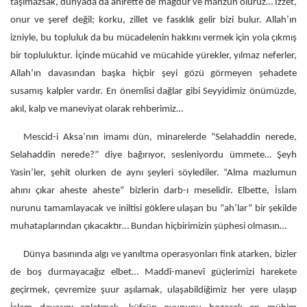
taşımazsak, dünyada da ahirette de mağdur ve mahzun oluruz… İzzet,
onur ve şeref değil; korku, zillet ve fasıklık gelir bizi bulur. Allah’ın
izniyle, bu topluluk da bu mücadelenin hakkını vermek için yola çıkmış
bir topluluktur. İçinde mücahid ve mücahide yürekler, yılmaz neferler,
Allah’ın davasından başka hiçbir şeyi gözü görmeyen şehadete
susamış kalpler vardır. En önemlisi dağlar gibi Seyyidimiz önümüzde,
akıl, kalp ve maneviyat olarak rehberimiz…
Mescid-i Aksa’nın imamı dün, minarelerde “Selahaddin nerede,
Selahaddin nerede?” diye bağırıyor, sesleniyordu ümmete… Şeyh
Yasin’ler, şehit olurken de aynı şeyleri söylediler. “Alma mazlumun
ahını çıkar aheste aheste” bizlerin darb-ı meselidir. Elbette, İslam
nurunu tamamlayacak ve iniltisi göklere ulaşan bu “ah’lar” bir şekilde
muhataplarından çıkacaktır… Bundan hiçbirimizin şüphesi olmasın…
Dünya basınında algı ve yanıltma operasyonları fink atarken, bizler
de boş durmayacağız elbet… Maddî-manevî güçlerimizi harekete
geçirmek, çevremize şuur aşılamak, ulaşabildiğimiz her yere ulaşıp