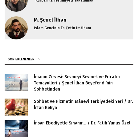
"Kurban"la Teslimiyeti Yakalamak
M. Şenel İlhan
İslam Gencinin En Çetin İmtihanı
SON EKLENENLER
İmanın Zirvesi: Sevmeyi Sevmek ve Fıtratın
Temayülleri / Şenel İlhan Beyefendi’nin
Sohbetinden
Sohbet ve Hizmetin Mânevî Terbiyedeki Yeri / Dr.
İrfan Kehya
İnsan Ebediyetle Sınanır… / Dr. Fatih Yunus Özel