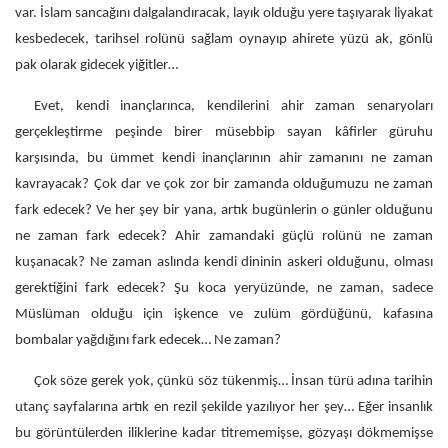
var. İslam sancağını dalgalandıracak, layık olduğu yere taşıyarak liyakat
kesbedecek, tarihsel rolünü sağlam oynayıp ahirete yüzü ak, gönlü
pak olarak gidecek yiğitler…
Evet, kendi inançlarınca, kendilerini ahir zaman senaryoları
gerçekleştirme peşinde birer müsebbip sayan kâfirler güruhu
karşısında, bu ümmet kendi inançlarının ahir zamanını ne zaman
kavrayacak? Çok dar ve çok zor bir zamanda olduğumuzu ne zaman
fark edecek? Ve her şey bir yana, artık bugünlerin o günler olduğunu
ne zaman fark edecek? Ahir zamandaki güçlü rolünü ne zaman
kuşanacak? Ne zaman aslında kendi dininin askeri olduğunu, olması
gerektiğini fark edecek? Şu koca yeryüzünde, ne zaman, sadece
Müslüman olduğu için işkence ve zulüm gördüğünü, kafasına
bombalar yağdığını fark edecek… Ne zaman?
Çok söze gerek yok, çünkü söz tükenmiş… İnsan türü adına tarihin
utanç sayfalarına artık en rezil şekilde yazılıyor her şey… Eğer insanlık
bu görüntülerden iliklerine kadar titrememişse, gözyaşı dökmemişse