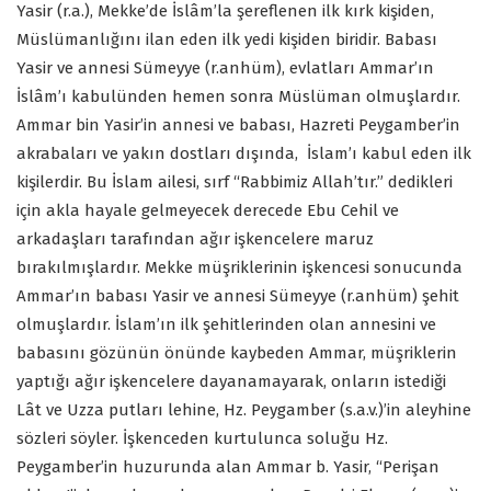
Yasir (r.a.), Mekke’de İslâm’la şereflenen ilk kırk kişiden,
Müslümanlığını ilan eden ilk yedi kişiden biridir. Babası
Yasir ve annesi Sümeyye (r.anhüm), evlatları Ammar’ın
İslâm’ı kabulünden hemen sonra Müslüman olmuşlardır.
Ammar bin Yasir’in annesi ve babası, Hazreti Peygamber’in
akrabaları ve yakın dostları dışında,
İslam’ı kabul eden ilk
kişilerdir. Bu İslam ailesi, sırf “Rabbimiz Allah’tır.” dedikleri
için akla hayale gelmeyecek derecede Ebu Cehil ve
arkadaşları tarafından ağır işkencelere maruz
bırakılmışlardır. Mekke müşriklerinin işkencesi sonucunda
Ammar’ın babası Yasir ve annesi Sümeyye (r.anhüm) şehit
olmuşlardır. İslam’ın ilk şehitlerinden olan annesini ve
babasını gözünün önünde kaybeden Ammar, müşriklerin
yaptığı ağır işkencelere dayanamayarak, onların istediği
Lât ve Uzza putları lehine, Hz. Peygamber (s.a.v.)’in aleyhine
sözleri söyler. İşkenceden kurtulunca soluğu Hz.
Peygamber’in huzurunda alan Ammar b. Yasir, “Perişan