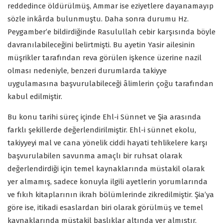
reddedince öldürülmüş, Ammar ise eziyetlere dayanamayıp
sözle inkârda bulunmuştu. Daha sonra durumu Hz.
Peygamber’e bildirdiğinde Rasulullah cebir karşısında böyle
davranılabileceğini belirtmişti. Bu ayetin Yasir ailesinin
müşrikler tarafından reva görülen işkence üzerine nazil
olması nedeniyle, benzeri durumlarda takiyye
uygulamasına başvurulabileceği âlimlerin çoğu tarafından
kabul edilmiştir.
Bu konu tarihi süreç içinde Ehl-i Sünnet ve Şia arasında
farklı şekillerde değerlendirilmiştir. Ehl-i sünnet ekolu,
takiyyeyi mal ve cana yönelik ciddi hayati tehlikelere karşı
başvurulabilen savunma amaçlı bir ruhsat olarak
değerlendirdiği için temel kaynaklarında müstakil olarak
yer almamış, sadece konuyla ilgili ayetlerin yorumlarında
ve fıkıh kitaplarının ikrah bölümlerinde zikredilmiştir. Şia’ya
göre ise, itikadi esaslardan biri olarak görülmüş ve temel
kaynaklarında müstakil başlıklar altında yer almıştır.