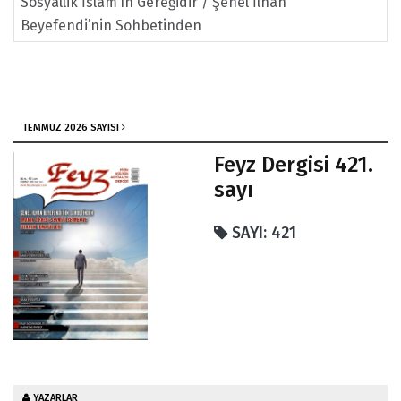
Sosyallik İslam’ın Gereğidir / Şenel İlhan
Beyefendi’nin Sohbetinden
TEMMUZ 2026 SAYISI
Feyz Dergisi 421.
sayı
SAYI: 421
YAZARLAR