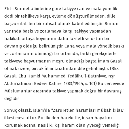
Ehl-i Sünnet âlimlerine göre takiyye can ve mala yönelik
ciddi bir tehlikeye karşı, eyleme dönüştürülmeden, dille
başvurulabilen bir ruhsat olarak kabul edilmiştir. Bunun
yanında baskı ve zorlamaya karşı, takiyye yapmadan
hakikati ortaya koymanın daha faziletli ve üstün bir
davranış olduğu belirtilmiştir. Cana veya mala yönelik baskı
ve zorlamanın olmadığı bir ortamda, farklı gerekçelerle
takiyyeye başvurmanın meşru olmadığı başta İmam Gazali
olmak üzere, birçok âlim tarafından dile getirilmiştir. (Bkz.
Gazali, Ebu Hamid Muhammed, Fedâihu’l-Batıniyye, nşr.
Abdurrahman Bedevi, Kahire, 1383/1964, s. 161) Bu çerçevede
Müslümanlar arasında takiyye yapmak doğru bir davranış
değildir.
Sonuç olarak, İslam’da “Zaruretler, haramları mübah kılar.”
ilkesi mevcuttur. Bu ilkeden hareketle, insan hayatını
korumak adına, nasıl ki, kişi haram olan yiyeceği yemediği