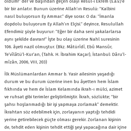
oldum!” der ve başından geçen olayı Resul-i Ekrem (s.a.v.)’e
bir bir anlatır. Bunun üzerine Allah’ın Resulü: “Kalbini
nasıl buluyorsun Ey Ammar.” diye sorar. O da: “İmanla
dopdolu buluyorum Ey Allah’ın Elçisi.” deyince, Resulullah
Efendimiz şöyle buyurur: “Eğer bir daha seni yakalarlarsa
aynı şekilde davran!” İşte bu olay üzerine Nahl suresinin
106. âyeti nazil olmuştur. (Bkz. Mâtürîdî, Ebû Mansûr,
Te’vîlâtü’l-Kur’an, (Tahk. H. İbrahim Kaçar), İstanbul: Dâru’l-
mîzân, 2006, VIII, 203)
İlk Müslümanlardan Ammar b. Yasir ailesinin yaşadığı
durum ve bu durum üzerine inen bu âyetten hem İslam
fıkhında ve hem de İslam Kelamında ikrah-ı mülci, azimet
ve ruhsat gibi terimler geliştirilmiştir. İkrah, sözlükte; “bir
şahsı hoşlanmadığı bir işi yapmaya zorlamak” demektir.
İkrahtan söz edebilmek için, zorlayanın yaptığı tehdidi
yerine getirebilecek güçte olması gerekir. Zorlanan kişinin
de, tehdit eden kişinin tehdit ettiği şeyi yapacağına dair içine