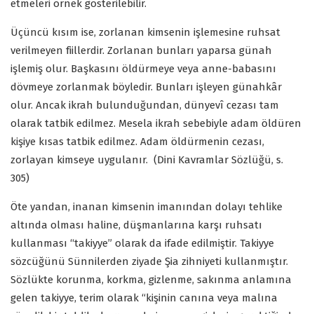
etmeleri örnek gösterilebilir.
Üçüncü kısım ise, zorlanan kimsenin işlemesine ruhsat
verilmeyen fiillerdir. Zorlanan bunları yaparsa günah
işlemiş olur. Başkasını öldürmeye veya anne-babasını
dövmeye zorlanmak böyledir. Bunları işleyen günahkâr
olur. Ancak ikrah bulunduğundan, dünyevî cezası tam
olarak tatbik edilmez. Mesela ikrah sebebiyle adam öldüren
kişiye kısas tatbik edilmez. Adam öldürmenin cezası,
zorlayan kimseye uygulanır.
(Dini Kavramlar Sözlüğü, s.
305)
Öte yandan, inanan kimsenin imanından dolayı tehlike
altında olması haline, düşmanlarına karşı ruhsatı
kullanması “takiyye” olarak da ifade edilmiştir. Takiyye
sözcüğünü Sünnilerden ziyade Şia zihniyeti kullanmıştır.
Sözlükte korunma, korkma, gizlenme, sakınma anlamına
gelen takiyye, terim olarak “kişinin canına veya malına