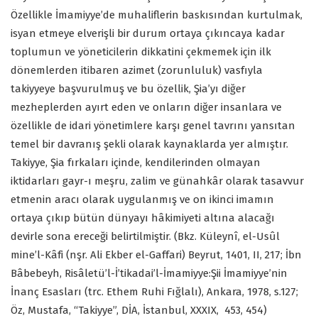
Özellikle İmamiyye’de muhaliflerin baskısından kurtulmak,
isyan etmeye elverişli bir durum ortaya çıkıncaya kadar
toplumun ve yöneticilerin dikkatini çekmemek için ilk
dönemlerden itibaren azimet (zorunluluk) vasfıyla
takiyyeye başvurulmuş ve bu özellik, Şia’yı diğer
mezheplerden ayırt eden ve onların diğer insanlara ve
özellikle de idari yönetimlere karşı genel tavrını yansıtan
temel bir davranış şekli olarak kaynaklarda yer almıştır.
Takiyye, Şia fırkaları içinde, kendilerinden olmayan
iktidarları gayr-ı meşru, zalim ve günahkâr olarak tasavvur
etmenin aracı olarak uygulanmış ve on ikinci imamın
ortaya çıkıp bütün dünyayı hâkimiyeti altına alacağı
devirle sona ereceği belirtilmiştir. (Bkz. Küleynî, el-Usûl
mine’l-Kâfi (nşr. Ali Ekber el-Gaffari) Beyrut, 1401, II, 217; İbn
Bâbebeyh, Risâletü’l-İ’tikadai’l-İmamiyye:Şii İmamiyye’nin
İnanç Esasları (trc. Ethem Ruhi Fığlalı), Ankara, 1978, s.127;
Öz, Mustafa, “Takiyye”, DİA, İstanbul, XXXIX,
453, 454)