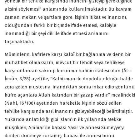
yönelik bir tehlike karşısında inancını gizleyip gerektiğinde
aksini söylemesi” anlamında kullanılmaktadır. Bu kavram
zaman, mekan ve şartlara göre, kişinin itikat ve inancını,
olduğundan farklı bir biçimde ifade etmesi, kalbiyle
inanmadığı bir şeyi dili ile ifade etmesi anlamını
taşımaktadır.
Müminlerin, kafirlere karşı kalbî bir bağlanma ve derin bir
muhabbet olmaksızın, mevcut bir tehdit veya tehlikeye
karşı onlardan sakınıp korunma halinin ifadesi olan (Âl-i
İmrân, 3/28) ayeti ile, “Kalbi iman ile dopdolu olduğu halde
zora gelen müstesna, inandıktan sonra inkar edip gönlünü
küfre açanlara Allah katından bir gazap vardır.” mealindeki
(Nahl, 16/106) ayetinden hareketle kişinin sözü edilen
tehlike karşısında asıl inancını gizleyebileceği belirtilmiştir.
Yukarıda anlatıldığı gibi İslam’ın ilk yıllarında Mekke
müşrikleri, Ammar ile babası Yasir ve annesi Sümeyye’yi
dinden dönmeye zorlamış, babası ile annesi bunu