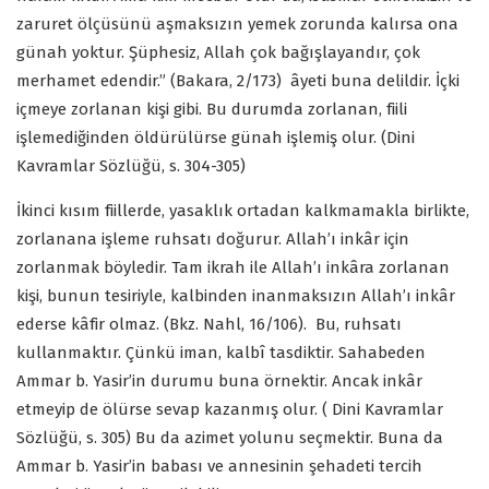
zaruret ölçüsünü aşmaksızın yemek zorunda kalırsa ona
günah yoktur. Şüphesiz, Allah çok bağışlayandır, çok
merhamet edendir.” (Bakara, 2/173)
âyeti buna delildir. İçki
içmeye zorlanan kişi gibi. Bu durumda zorlanan, fiili
işlemediğinden öldürülürse günah işlemiş olur. (Dini
Kavramlar Sözlüğü, s. 304-305)
İkinci kısım fiillerde, yasaklık ortadan kalkmamakla birlikte,
zorlanana işleme ruhsatı doğurur. Allah’ı inkâr için
zorlanmak böyledir. Tam ikrah ile Allah’ı inkâra zorlanan
kişi, bunun tesiriyle, kalbinden inanmaksızın Allah’ı inkâr
ederse kâfir olmaz. (Bkz. Nahl, 16/106).
Bu, ruhsatı
kullanmaktır. Çünkü iman, kalbî tasdiktir. Sahabeden
Ammar b. Yasir’in durumu buna örnektir. Ancak inkâr
etmeyip de ölürse sevap kazanmış olur. ( Dini Kavramlar
Sözlüğü, s. 305) Bu da azimet yolunu seçmektir. Buna da
Ammar b. Yasir’in babası ve annesinin şehadeti tercih