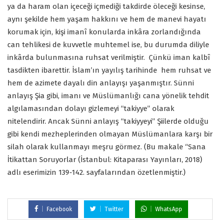
ya da haram olan içeceği içmediği takdirde öleceği kesinse,
aynı şekilde hem yaşam hakkını ve hem de manevi hayatı
korumak için, kişi imanî konularda inkâra zorlandığında
can tehlikesi de kuvvetle muhtemel ise, bu durumda diliyle
inkârda bulunmasına ruhsat verilmiştir.
Çünkü iman kalbî
tasdikten ibarettir. İslam’ın yayılış tarihinde
hem ruhsat ve
hem de azimete dayalı din anlayışı yaşanmıştır. Sünni
anlayış Şia gibi, imanı ve Müslümanlığı cana yönelik tehdit
algılamasından dolayı gizlemeyi “takiyye” olarak
nitelendirir. Ancak Sünni anlayış “takiyyeyi” Şiilerde olduğu
gibi kendi mezheplerinden olmayan Müslümanlara karşı bir
silah olarak kullanmayı meşru görmez. (Bu makale “Sana
İtikattan Soruyorlar (İstanbul: Kitaparası Yayınları, 2018)
adlı eserimizin 139-142. sayfalarından özetlenmiştir.)
Facebook
Twitter
WhatsApp