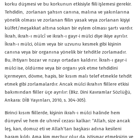
korku düşmesi ve bu korkunun etkisiyle fiili işlemesi gerekir.
Tehdidin,
zorlanan şahsın canına, malına ve yakınlarına
yönelik olması ve zorlanan fiilin yasak veya zorlanan kişiyi
külfet/meşakkat altına sokan bir eylem olması şartı vardır.
İkrah, ikrah-ı mülcî ve ikrah-ı gayr-i mülci diye ikiye ayrılır.
İkrah-ı mülci, ölüm veya bir uzvunu kesmek gibi kişinin
canına veya bir organına yönelik bir tehditle zorlamadır.
Bu, ihtiyarı bozar ve rızayı ortadan kaldırır. İkrah-ı gayr-i
mülci ise, öldürme veya bir organı yok etme tehdidini
içermeyen, dövme, hapis, bir kısım malı telef etmekle tehdit
etmek gibi zorlamalardır. Ancak mülci ikrahın fiillere etkisi
bakımından fiiller üçe ayrılır: (Bkz. Dini Kavramlar Sözlüğü,
Ankara: DİB Yayınları, 2010, s. 304-305).
Birinci kısım fiillerde, kişinin ikrah-ı mülci halinde hem
dünyevî ve hem de uhrevî cezası kalkar: “Allah, size ancak
leş, kan, domuz eti ve Allah’tan başkası adına kesileni
haram kıldı. Ama kim mecbur olur da, istismar etmeksizin ve