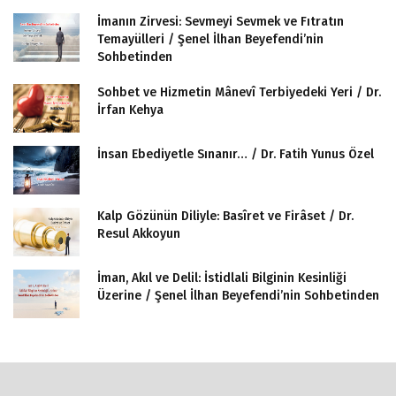
İmanın Zirvesi: Sevmeyi Sevmek ve Fıtratın
Temayülleri / Şenel İlhan Beyefendi’nin
Sohbetinden
Sohbet ve Hizmetin Mânevî Terbiyedeki Yeri / Dr.
İrfan Kehya
İnsan Ebediyetle Sınanır… / Dr. Fatih Yunus Özel
Kalp Gözünün Diliyle: Basîret ve Firâset / Dr.
Resul Akkoyun
İman, Akıl ve Delil: İstidlali Bilginin Kesinliği
Üzerine / Şenel İlhan Beyefendi’nin Sohbetinden