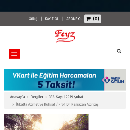
(0)
|
|
GİRİŞ
KAYIT OL
ABONE OL
Toggle navigation
Anasayfa
Dergiler
332. Sayı | 2019 Şubat
İtikatta Azimet ve Ruhsat / Prof. Dr. Ramazan Altıntaş