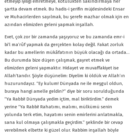
etmeyip iyiliği emretmeye, kötülükten sakındırmaya her
şartta devam etmek. Bu hadis-i şerifin müjdesindeki Ensar
ve Muhacirlerden sayılmak, bu şerefe mazhar olmak için en
azından elimizden geleni yapmak inşallah.
Evet, çok zor bir zamanda yaşıyoruz ve bu zamanda emr-i
bi’l ma’rûf yapmak da gerçekten kolay değil. Fakat zorluk
kadar bu amellerin mükâfatının büyük olacağı da ortada…
Bu durumda bize düşen çalışmak, gayret etmek ve
elimizden geleni yapmaktır. Hidayet ve muvaffakiyet ise
Allah’tandır. Şöyle düşünelim: Diyelim ki öldük ve Allah’ın
huzurundayız. “Ey kulum! Dünyada ne ile meşgul oldun,
buraya hangi amelle geldin?” diye bir soru sorulduğunda
“Ya Rabbi! Dünyada yedim içtim, mal biriktirdim.” demek
yerine “Ya Rabbi! Rahatımı, malımı, mülkümü senin
yolunda terk etim, hayatımı senin emirlerini anlatmakla,
sana kul olmaya çalışmakla geçirdim.” şeklinde bir cevap
verebilmek elbette ki güzel olur. Rabbim inşallah böyle