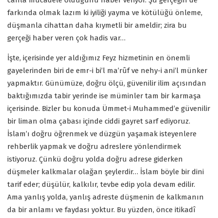
canla mücadele olduğunu haber veriyor. Şu gerçeğin de
farkında olmak lazım ki iyiliği yayma ve kötülüğü önleme,
düşmanla cihattan daha kıymetli bir ameldir; zira bu
gerçeği haber veren çok hadis var…
İşte, içerisinde yer aldığımız Feyz hizmetinin en önemli
gayelerinden biri de emr-i bi’l ma’rûf ve nehy-i ani’l münker
yapmaktır. Günümüze, doğru ölçü, güvenilir ilim açısından
baktığımızda tabir yerinde ise müminler tam bir karmaşa
içerisinde. Bizler bu konuda Ümmet-i Muhammed’e güvenilir
bir liman olma çabası içinde ciddi gayret sarf ediyoruz.
İslam’ı doğru öğrenmek ve düzgün yaşamak isteyenlere
rehberlik yapmak ve doğru adreslere yönlendirmek
istiyoruz. Çünkü doğru yolda doğru adrese giderken
düşmeler kalkmalar olağan şeylerdir… İslam böyle bir dini
tarif eder; düşülür, kalkılır, tevbe edip yola devam edilir.
Ama yanlış yolda, yanlış adreste düşmenin de kalkmanın
da bir anlamı ve faydası yoktur. Bu yüzden, önce itikadî