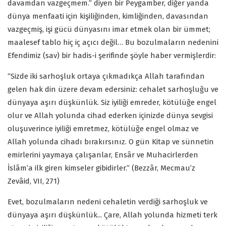
davamdan vazgeçmem.” diyen bir Peygamber, diğer yanda
dünya menfaati için kişiliğinden, kimliğinden, davasından
vazgeçmiş, işi gücü dünyasını imar etmek olan bir ümmet;
maalesef tablo hiç iç açıcı değil… Bu bozulmaların nedenini
Efendimiz (sav) bir hadis-i şerifinde şöyle haber vermişlerdir:
“Sizde iki sarhoşluk ortaya çıkmadıkça Allah tarafından
gelen hak din üzere devam edersiniz: cehalet sarhoşluğu ve
dünyaya aşırı düşkünlük. Siz iyiliği emreder, kötülüğe engel
olur ve Allah yolunda cihad ederken içinizde dünya sevgisi
oluşuverince iyiliği emretmez, kötülüğe engel olmaz ve
Allah yolunda cihadı bırakırsınız. O gün Kitap ve sünnetin
emirlerini yaymaya çalışanlar, Ensâr ve Muhacirlerden
İslâm’a ilk giren kimseler gibidirler.” (Bezzâr, Mecmau’z
Zevâid, VII, 271)
Evet, bozulmaların nedeni cehaletin verdiği sarhoşluk ve
dünyaya aşırı düşkünlük... Çare, Allah yolunda hizmeti terk