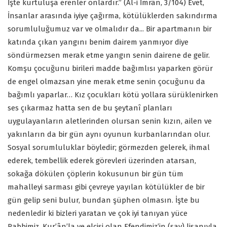
İşte kurtuluşa erenler onlardır.” (Âl-i İmrân, 3/104) Evet,
İnsanlar arasında iyiye çağırma, kötülüklerden sakındırma
sorumluluğumuz var ve olmalıdır da... Bir apartmanın bir
katında çıkan yangını benim dairem yanmıyor diye
söndürmezsen merak etme yangın senin dairene de gelir.
Komşu çocuğunu birileri madde bağımlısı yaparken görür
de engel olmazsan yine merak etme senin çocuğunu da
bağımlı yaparlar… Kız çocukları kötü yollara sürüklenirken
ses çıkarmaz hatta sen de bu şeytanî planları
uygulayanların aletlerinden olursan senin kızın, ailen ve
yakınların da bir gün aynı oyunun kurbanlarından olur.
Sosyal sorumluluklar böyledir; görmezden gelerek, ihmal
ederek, tembellik ederek görevleri üzerinden atarsan,
sokağa dökülen çöplerin kokusunun bir gün tüm
mahalleyi sarması gibi çevreye yayılan kötülükler de bir
gün gelip seni bulur, bundan şüphen olmasın. İşte bu
nedenledir ki bizleri yaratan ve çok iyi tanıyan yüce
Rabbimiz, Kur’ân’la ve elçisi olan Efendimiz’in (sav) lisanıyla