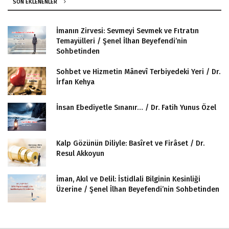
SON EKLENENLER
İmanın Zirvesi: Sevmeyi Sevmek ve Fıtratın
Temayülleri / Şenel İlhan Beyefendi’nin
Sohbetinden
Sohbet ve Hizmetin Mânevî Terbiyedeki Yeri / Dr.
İrfan Kehya
İnsan Ebediyetle Sınanır… / Dr. Fatih Yunus Özel
Kalp Gözünün Diliyle: Basîret ve Firâset / Dr.
Resul Akkoyun
İman, Akıl ve Delil: İstidlali Bilginin Kesinliği
Üzerine / Şenel İlhan Beyefendi’nin Sohbetinden