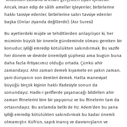
Ancak, iman edip de sâlih ameller işleyenler, birbirlerine
hakkı tavsiye edenler, birbirlerine sabrı tavsiye edenler
başka (Onlar ziyanda değillerdir). (Asr Suresi)
Bu ayetlerdeki müjde ve tehditlerden anlaşılıyor ki, her
müminin büyük bir önemle gündeminde olması gereken bir
konudur, iyiliği emredip kötülükten sakındırmak. Bu vazife
her dönem ve devirde önemliydi şüphesiz ama bugün buna
daha fazla ihtiyacımız olduğu ortada. Çünkü ahir
zamandayız. Ahir zaman demek kıyamete en yakın zaman,
yani dünyanın son demleri demek. Hatta maneviyat
büyüğü birçok kişinin haklı ifadesiyle sonun da
sonundayız. Hadis-i şeriflerde yaşanacağı bildirilen ahir
zaman fitnelerini bire bir yaşıyoruz ve bu fitnelerin tam da
ortasındayız. Bu anlamda belki de Hz. Adem’den bu yana
iyiliği emredip kötülükten sakındırmak bu kadar önemli
olmamıştır. Küfrün, sapık inanış ve davranışların ve