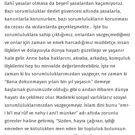
ilahî yasalar olmasa da beşerî yasalardan kaçamıyoruz.
Bazı sorumluluklar devlet güvencesi altında yasalarla,
kanunlarla korunurken, bazı sorumlulukların korunması
da cezası da vicdanlarda geçekleşmekte… İşte bu
sorumluluklara sahip çıktığımız, onlardan vazgeçmediğimiz
ve onlar için zaman ve emek harcadığımız müddetçe, insan
ilişkileri ve dolayısıyla dünya hayatı güzelleşir ve yaşanır
hale gelir. Anne baba haklarını, akraba, arkadaş, komşuluk
ilişkilerini hep bu minvalde değerlendirebiliriz. İşte ne
zaman ki bu sorumluluklarımızdan vazgeçer, ne zaman ki
“Bana dokunmayan yılan bin yıl yaşasın.” demeye
başlarsak günümüzde olduğu gibi o andan itibaren dünya
hayatı da çekilmez olur. Mademki sosyal varlıklarız sosyal
sorumluluklarımızdan vazgeçemeyiz. İslam dini bunu “emr-
i bi’l ma’rûf ve nehy-i ani’l münker” adı altıda zorunlu
görevler haline getirmiş. “Sizden, hayra çağıran, iyiliği
emreden ve kötülükten men eden bir topluluk bulunsun.