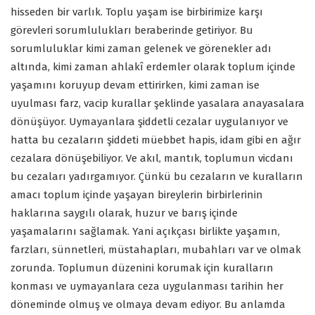
hisseden bir varlık. Toplu yaşam ise birbirimize karşı
görevleri sorumlulukları beraberinde getiriyor. Bu
sorumluluklar kimi zaman gelenek ve görenekler adı
altında, kimi zaman ahlakî erdemler olarak toplum içinde
yaşamını koruyup devam ettirirken, kimi zaman ise
uyulması farz, vacip kurallar şeklinde yasalara anayasalara
dönüşüyor. Uymayanlara şiddetli cezalar uygulanıyor ve
hatta bu cezaların şiddeti müebbet hapis, idam gibi en ağır
cezalara dönüşebiliyor. Ve akıl, mantık, toplumun vicdanı
bu cezaları yadırgamıyor. Çünkü bu cezaların ve kuralların
amacı toplum içinde yaşayan bireylerin birbirlerinin
haklarına saygılı olarak, huzur ve barış içinde
yaşamalarını sağlamak. Yani açıkçası birlikte yaşamın,
farzları, sünnetleri, müstahapları, mubahları var ve olmak
zorunda. Toplumun düzenini korumak için kuralların
konması ve uymayanlara ceza uygulanması tarihin her
döneminde olmuş ve olmaya devam ediyor. Bu anlamda