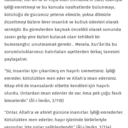
iyiliği emretmeyi ve bu konuda nasihatlerde bulunmayı,
kötülüğü de gücümüz yeterse elimizle, yoksa dilimizle
düzeltmeyi bizlere birer insanlık ve kulluk ödevleri olarak
vermiştir. Bu görevlerden kaçmak öncelikli olarak sonunda
zararı gelip yine bizleri bulacak olan tehlikeli bir
bumerangtır, unutmamak gerekir… Mesela, Kur’ân’da bu
sorumluluklarımızı hatırlatan ayetlerden birkaç tanesini
paylaşalım:
“Siz, insanlar için çıkarılmış en hayırlı ümmetsiniz. İyiliği
emreder, kötülükten men eder ve Allah’a iman edersiniz.
Kitap ehli de inansalardı elbette kendileri için hayırlı
olurdu. Onlardan iman edenler de var. Ama pek çoğu fasık
kimselerdir.” (Âl-i İmrân, 3/110)
“Onlar, Allah’a ve ahiret gününe inanırlar. İyiliği emrederler.
Kötülükten men ederler, hayır işlerinde birbirleriyle
yarışırlar. İşte onlar salihlerdendir.” (Âl-i İmrân, 3/114)