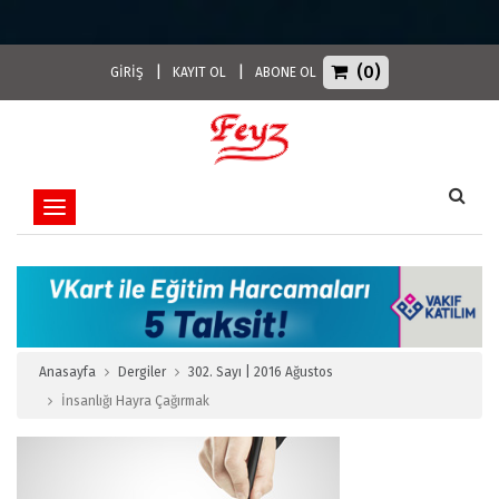
(0)
|
|
GİRİŞ
KAYIT OL
ABONE OL
Toggle navigation
Anasayfa
Dergiler
302. Sayı | 2016 Ağustos
İnsanlığı Hayra Çağırmak