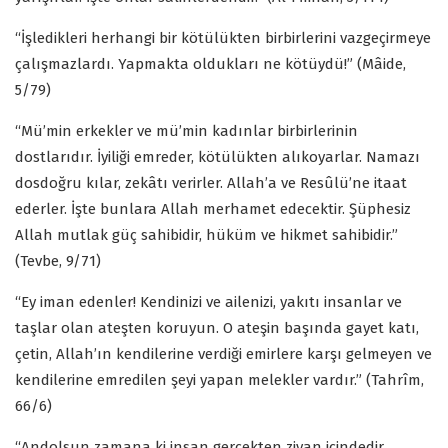
“İşledikleri herhangi bir kötülükten birbirlerini vazgeçirmeye
çalışmazlardı. Yapmakta oldukları ne kötüydü!” (Mâide,
5/79)
“Mü’min erkekler ve mü’min kadınlar birbirlerinin
dostlarıdır. İyiliği emreder, kötülükten alıkoyarlar. Namazı
dosdoğru kılar, zekâtı verirler. Allah’a ve Resûlü’ne itaat
ederler. İşte bunlara Allah merhamet edecektir. Şüphesiz
Allah mutlak güç sahibidir, hüküm ve hikmet sahibidir.”
(Tevbe, 9/71)
“Ey iman edenler! Kendinizi ve ailenizi, yakıtı insanlar ve
taşlar olan ateşten koruyun. O ateşin başında gayet katı,
çetin, Allah’ın kendilerine verdiği emirlere karşı gelmeyen ve
kendilerine emredilen şeyi yapan melekler vardır.” (Tahrîm,
66/6)
“Andolsun zamana ki insan gerçekten ziyan içindedir.