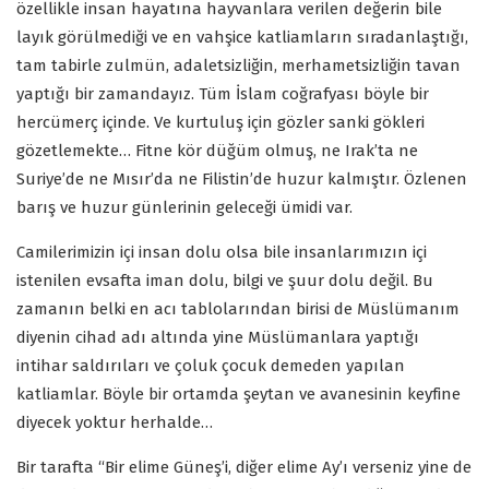
özellikle insan hayatına hayvanlara verilen değerin bile
layık görülmediği ve en vahşice katliamların sıradanlaştığı,
tam tabirle zulmün, adaletsizliğin, merhametsizliğin tavan
yaptığı bir zamandayız. Tüm İslam coğrafyası böyle bir
hercümerç içinde. Ve kurtuluş için gözler sanki gökleri
gözetlemekte… Fitne kör düğüm olmuş, ne Irak’ta ne
Suriye’de ne Mısır’da ne Filistin’de huzur kalmıştır. Özlenen
barış ve huzur günlerinin geleceği ümidi var.
Camilerimizin içi insan dolu olsa bile insanlarımızın içi
istenilen evsafta iman dolu, bilgi ve şuur dolu değil. Bu
zamanın belki en acı tablolarından birisi de Müslümanım
diyenin cihad adı altında yine Müslümanlara yaptığı
intihar saldırıları ve çoluk çocuk demeden yapılan
katliamlar. Böyle bir ortamda şeytan ve avanesinin keyfine
diyecek yoktur herhalde…
Bir tarafta “Bir elime Güneş’i, diğer elime Ay’ı verseniz yine de