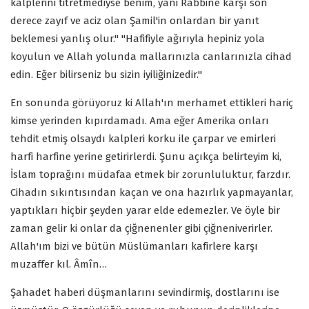
kalplerini titretmediyse benim, yani Rabbine karşı son
derece zayıf ve aciz olan Şamil'in onlardan bir yanıt
beklemesi yanlış olur." "Hafifiyle ağırıyla hepiniz yola
koyulun ve Allah yolunda mallarınızla canlarınızla cihad
edin. Eğer bilirseniz bu sizin iyiliğinizedir."
En sonunda görüyoruz ki Allah'ın merhamet ettikleri hariç
kimse yerinden kıpırdamadı. Ama eğer Amerika onları
tehdit etmiş olsaydı kalpleri korku ile çarpar ve emirleri
harfi harfine yerine getirirlerdi. Şunu açıkça belirteyim ki,
İslam toprağını müdafaa etmek bir zorunluluktur, farzdır.
Cihadın sıkıntısından kaçan ve ona hazırlık yapmayanlar,
yaptıkları hiçbir şeyden yarar elde edemezler. Ve öyle bir
zaman gelir ki onlar da çiğnenenler gibi çiğneniverirler.
Allah'ım bizi ve bütün Müslümanları kafirlere karşı
muzaffer kıl. Âmîn…
Şahadet haberi düşmanlarını sevindirmiş, dostlarını ise