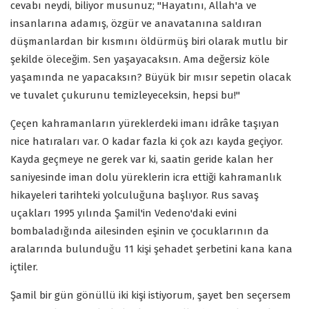
cevabı neydi, biliyor musunuz; "Hayatını, Allah'a ve
insanlarına adamış, özgür ve anavatanına saldıran
düşmanlardan bir kısmını öldürmüş biri olarak mutlu bir
şekilde öleceğim. Sen yaşayacaksın. Ama değersiz köle
yaşamında ne yapacaksın? Büyük bir mısır sepetin olacak
ve tuvalet çukurunu temizleyeceksin, hepsi bu!"
Çeçen kahramanların yüreklerdeki imanı idrâke taşıyan
nice hatıraları var. O kadar fazla ki çok azı kayda geçiyor.
Kayda geçmeye ne gerek var ki, saatin geride kalan her
saniyesinde iman dolu yüreklerin icra ettiği kahramanlık
hikayeleri tarihteki yolculuğuna başlıyor. Rus savaş
uçakları 1995 yılında Şamil'in Vedeno'daki evini
bombaladığında ailesinden eşinin ve çocuklarının da
aralarında bulunduğu 11 kişi şehadet şerbetini kana kana
içtiler.
Şamil bir gün gönüllü iki kişi istiyorum, şayet ben seçersem