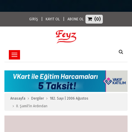
(0)
|
|
GİRİŞ
KAYIT OL
ABONE OL
Toggle navigation
Anasayfa
Dergiler
182. Sayı | 2006 Ağustos
II. Şamil'in Ardından