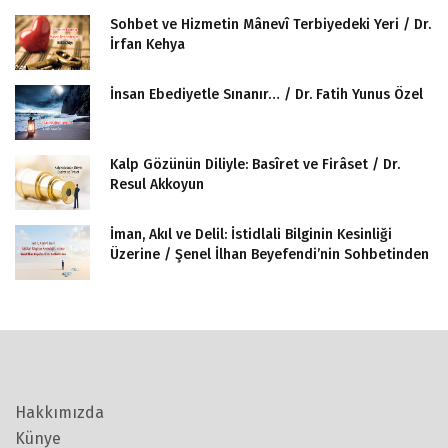
Sohbet ve Hizmetin Mânevî Terbiyedeki Yeri / Dr.
İrfan Kehya
İnsan Ebediyetle Sınanır… / Dr. Fatih Yunus Özel
Kalp Gözünün Diliyle: Basîret ve Firâset / Dr.
Resul Akkoyun
İman, Akıl ve Delil: İstidlali Bilginin Kesinliği
Üzerine / Şenel İlhan Beyefendi’nin Sohbetinden
Hakkımızda
Künye