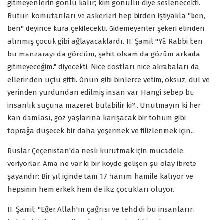
gitmeyenlerin gönlü kalır; kim gönüllü diye seslenecekti.
Bütün komutanları ve askerleri hep birden iştiyakla "ben,
ben" deyince kura çekilecekti. Gidemeyenler şekeri elinden
alınmış çocuk gibi ağlayacaklardı. II. Şamil "Yâ Rabbi ben
bu manzarayı da gördüm, şehit olsam da gözüm arkada
gitmeyeceğim." diyecekti. Nice dostları nice akrabaları da
ellerinden uçtu gitti. Onun gibi binlerce yetim, öksüz, dul ve
yerinden yurdundan edilmiş insan var. Hangi sebep bu
insanlık suçuna mazeret bulabilir ki?.. Unutmayın ki her
kan damlası, göz yaşlarına karışacak bir tohum gibi
toprağa düşecek bir daha yeşermek ve filizlenmek için...
Ruslar Çeçenistan'da nesli kurutmak için mücadele
veriyorlar. Ama ne var ki bir köyde gelişen şu olay ibrete
şayandır: Bir yıl içinde tam 17 hanım hamile kalıyor ve
hepsinin hem erkek hem de ikiz çocukları oluyor.
II. Şamil; "Eğer Allah'ın çağrısı ve tehdidi bu insanların