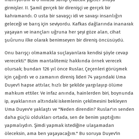
girmişler. II. Şamil gerçek bir direnişçi ve gerçek bir
kahramandı. O usta bir savaşçı idi ve savaşı insanlığın
geleceği ve barış için seviyordu. Kafkas dağlarında inanarak
yaşayan ve inançları uğruna her şeyi göze alan, cihat
şuûrunu ilke olarak benimseyen bir direniş öncüsüydü.
Onu barışçı olmamakla suçlayanlara kendisi şöyle cevap
verecekti." Bizim mantalitemiz hakkında örnek verecek
olursak; bundan 126 yıl önce Ruslar, Çeçenleri görüşmek
için çağırdı ve o zamanın direniş lideri 74 yaşındaki Uma
Duyev'i hapse attılar, hızlı bir şekilde yargılayıp ölüme
mahkum ettiler. Ve infaz anında, hainlerden biri, boynunda
ip, ayaklarının altındaki iskemlenin çekilmesini bekleyen
Uma Duyev'e yaklaştı ve "Neden direndin? Ruslar'ın senden
daha güçlü oldukları ortada, sen de benim yaptığımı
yapmalıydın. Şimdi yapmak istediğine ulaşamadan
öleceksin, ama ben yaşayacağım." Bu soruya Duyev'in