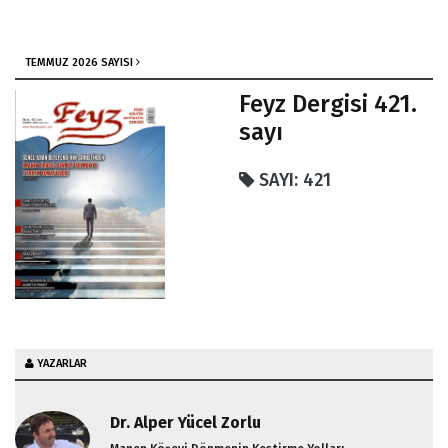
II. Şamil'in Ardından
Haddini Bilmek Güzel Şey
TEMMUZ 2026 SAYISI
Karabaş Otunun Özellikleri
Feyz Dergisi 421.
182. Sayı / Feyz'den
sayı
İnananlara Müjde
Kadınlar Eşlerine Karşı Nasıl Olmalıdır?
SAYI: 421
İnsan İsek, O'nun (SAV) Sayesinde
Molla Abdullah'ı İlahi
YAZARLAR
Dr. Alper Yücel Zorlu