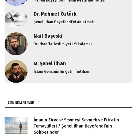
Manen Köşeyi Dönmenin Kestirme Yolları
Dr. Mehmet Öztürk
Şenel İlhan Beyefendi'yi Anlatmak...
Nail Başeski
"Kurban"la Teslimiyeti Yakalamak
M. Şenel İlhan
İslam Gencinin En Çetin İmtihanı
SON EKLENENLER
İmanın Zirvesi: Sevmeyi Sevmek ve Fıtratın
Temayülleri / Şenel İlhan Beyefendi’nin
Sohbetinden