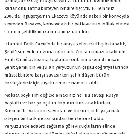
üzmüştür. O özgürlüğü seven ve ruhunun derinliklerine
kadar onu tatmak isteyen bir direnişçiydi. 10 Temmuz
2006'da İnguşetya'nın Ekazevo köyünde askeri bir konvoyda
seyreden Basayev, konvoydaki bir patlayıcının infilak etmesi
sonucu şehitlik makamına mazhar oldu.
İstanbul Fatih Camiî'nde bir araya gelen müthiş kalabalık,
Şehit'i son yolculuğuna uğurladı. Cuma namazı akabinde
Fatih Camiî avlusuna toplanan onbinin üzerinde insan
Şehit Şamil için ve şu an yeryüzünün çeşitli coğrafyalarında
müstekbirlere karşı savaşırken şehit düşen bütün
kardeşlerimiz için gıyabî cenaze namazı kıldı.
Maksat soykırım değilse amacınız ne? Bu savaşı Rusya
başlattı ve barışa açılan kapının tüm anahtarları,
Kremlin'de. Vatanını savunan ve huzur içinde yaşamak
isteyen bir halk ne zamandan beri terörist oldu.
Yeryüzünde adaleti sağlama görevi suçluların elinde
olunca, akıl almaz zulümler doğal olarak meşrûymuş gibi