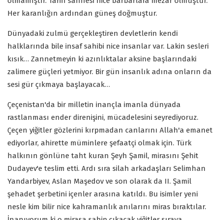
olmamıştır. Tarih sahnesi nice barbarlara mezar olmuştur.
Her karanlığın ardından güneş doğmuştur.
Dünyadaki zulmü gerçekleştiren devletlerin kendi
halklarında bile insaf sahibi nice insanlar var. Lakin sesleri
kısık… Zannetmeyin ki azınlıktalar aksine başlarındaki
zalimere güçleri yetmiyor. Bir gün insanlık adına onların da
sesi gür çıkmaya başlayacak…
Çeçenistan'da bir milletin inançla imanla dünyada
rastlanması ender direnişini, mücadelesini seyrediyoruz.
Çeçen yiğitler gözlerini kırpmadan canlarını Allah'a emanet
ediyorlar, ahirette müminlere şefaatçi olmak için. Türk
halkının gönlüne taht kuran Şeyh Şamil, mirasını Şehit
Dudayev'e teslim etti. Ardı sıra silah arkadaşları Selimhan
Yandarbiyev, Aslan Maşedov ve son olarak da II. Şamil
şehadet şerbetini içenler arasına katıldı. Bu isimler yeni
nesle kim bilir nice kahramanlık anılarını miras bıraktılar.
İnanıyorum ki o mirasa sahip çıkacak yiğitler sıraya