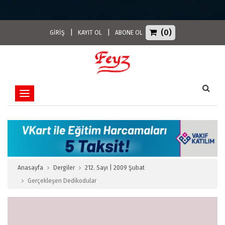
(0)
|
|
GİRİŞ
KAYIT OL
ABONE OL
Toggle navigation
Anasayfa
Dergiler
212. Sayı | 2009 Şubat
Gerçekleşen Dedikodular