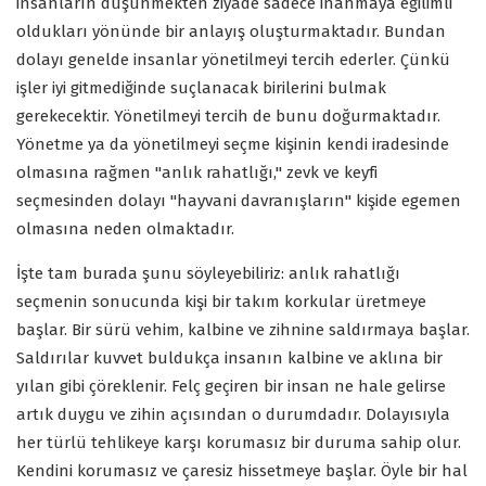
insanların düşünmekten ziyade sadece inanmaya eğilimli
oldukları yönünde bir anlayış oluşturmaktadır. Bundan
dolayı genelde insanlar yönetilmeyi tercih ederler. Çünkü
işler iyi gitmediğinde suçlanacak birilerini bulmak
gerekecektir. Yönetilmeyi tercih de bunu doğurmaktadır.
Yönetme ya da yönetilmeyi seçme kişinin kendi iradesinde
olmasına rağmen "anlık rahatlığı," zevk ve keyfi
seçmesinden dolayı "hayvani davranışların" kişide egemen
olmasına neden olmaktadır.
İşte tam burada şunu söyleyebiliriz: anlık rahatlığı
seçmenin sonucunda kişi bir takım korkular üretmeye
başlar. Bir sürü vehim, kalbine ve zihnine saldırmaya başlar.
Saldırılar kuvvet buldukça insanın kalbine ve aklına bir
yılan gibi çöreklenir. Felç geçiren bir insan ne hale gelirse
artık duygu ve zihin açısından o durumdadır. Dolayısıyla
her türlü tehlikeye karşı korumasız bir duruma sahip olur.
Kendini korumasız ve çaresiz hissetmeye başlar. Öyle bir hal