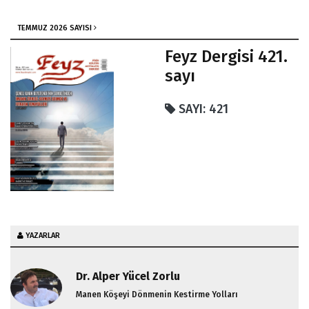
Bela Ağızdan Çıkan Söze Bağlıdır
TEMMUZ 2026 SAYISI
Gazze Bize Ne Anlatıyor
Feyz Dergisi 421.
Savaşı Filistine Sorun
sayı
Gelecekteki İsrail
SAYI: 421
Krizden Çıkış Yolu/Feyz (212.Sayı)
Aşıklar Nasıl Yaşar
YAZARLAR
Dr. Alper Yücel Zorlu
Manen Köşeyi Dönmenin Kestirme Yolları