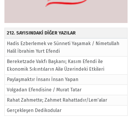
212. SAYISINDAKİ DİĞER YAZILAR
Hadis Ezberlemek ve Sünneti Yaşamak / Nimetullah
Halil İbrahim Yurt Efendi
Bereketzade Vakfı Başkanı; Kasım Efendi ile
Ekonomik Sıkıntıların Aile Üzerindeki Etkileri
Paylaşmaktır İnsanı İnsan Yapan
Volgadan Efendisine / Murat Tatar
Rahat Zahmette; Zahmet Rahattadır/Lem'alar
Gerçekleşen Dedikodular
Hatice Annemizi Unutulmaz Kılan Hizmet/Ayşegül
YİĞİT