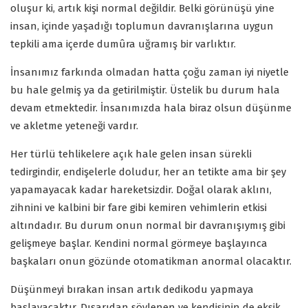
oluşur ki, artık kişi normal değildir. Belki görünüşü yine
insan, içinde yaşadığı toplumun davranışlarına uygun
tepkili ama içerde dumûra uğramış bir varlıktır.
İnsanımız farkında olmadan hatta çoğu zaman iyi niyetle
bu hale gelmiş ya da getirilmiştir. Üstelik bu durum hala
devam etmektedir. İnsanımızda hala biraz olsun düşünme
ve akletme yeteneği vardır.
Her türlü tehlikelere açık hale gelen insan sürekli
tedirgindir, endişelerle doludur, her an tetikte ama bir şey
yapamayacak kadar hareketsizdir. Doğal olarak aklını,
zihnini ve kalbini bir fare gibi kemiren vehimlerin etkisi
altındadır. Bu durum onun normal bir davranışıymış gibi
gelişmeye başlar. Kendini normal görmeye başlayınca
başkaları onun gözünde otomatikman anormal olacaktır.
Düşünmeyi bırakan insan artık dedikodu yapmaya
başlayacaktır. Dışarıdan söylenen ve kendisinin de eksik