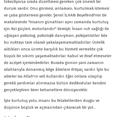
tökezliyorsa orada düzeltmesi gereken çok önemli bir
durum vardır. Onu görmesi, anlaması, kurtulmak istemesi
ve çaba göstermesi gerekir. Şenel İLHAN Beyefendi'nin bir
makalesinde "insanın günahları aynı zamanda kurtuluş
için itici güçleri, motorlarıdır" demişti. İnsan ruh sağlığı ile
uğraşan psikolog, psikolojik danışman, psikiyatristler bile
bu noktayı tam olarak yakalayamamaktadırlar. Üstelik
aldıkları onca ücrete karşılık bu hizmeti vermekte çok
büyük bir sıkıntı yaşamaktadırlar. Kabul ve itiraf etmeseler
de acziyet içerisindedirler. Burada günün yani zamanın
silahlarıyla donanmış bilge âlimlere ihtiyaç vardır. İşte bu
alimler ise Allah'ın veli kullarıdır. Eğer onlara ulaşılıp
gerekli yardımlar alınmazsa bütün dedikodular kendini
gerçekleştiren birer kehanetlere dönüşecektir.
İşte kurtuluş yolu, insanı bu felaketlerden duygu ve
düşünce boşluk ve açmazından çıkaracak bir yol…