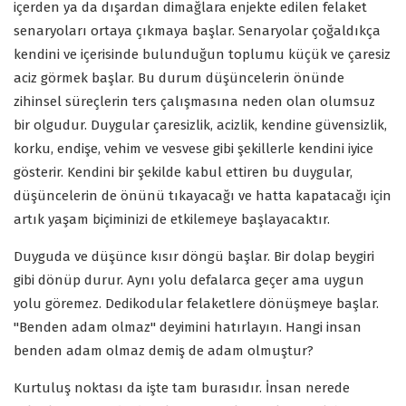
içerden ya da dışardan dimağlara enjekte edilen felaket
senaryoları ortaya çıkmaya başlar. Senaryolar çoğaldıkça
kendini ve içerisinde bulunduğun toplumu küçük ve çaresiz
aciz görmek başlar. Bu durum düşüncelerin önünde
zihinsel süreçlerin ters çalışmasına neden olan olumsuz
bir olgudur. Duygular çaresizlik, acizlik, kendine güvensizlik,
korku, endişe, vehim ve vesvese gibi şekillerle kendini iyice
gösterir. Kendini bir şekilde kabul ettiren bu duygular,
düşüncelerin de önünü tıkayacağı ve hatta kapatacağı için
artık yaşam biçiminizi de etkilemeye başlayacaktır.
Duyguda ve düşünce kısır döngü başlar. Bir dolap beygiri
gibi dönüp durur. Aynı yolu defalarca geçer ama uygun
yolu göremez. Dedikodular felaketlere dönüşmeye başlar.
"Benden adam olmaz" deyimini hatırlayın. Hangi insan
benden adam olmaz demiş de adam olmuştur?
Kurtuluş noktası da işte tam burasıdır. İnsan nerede