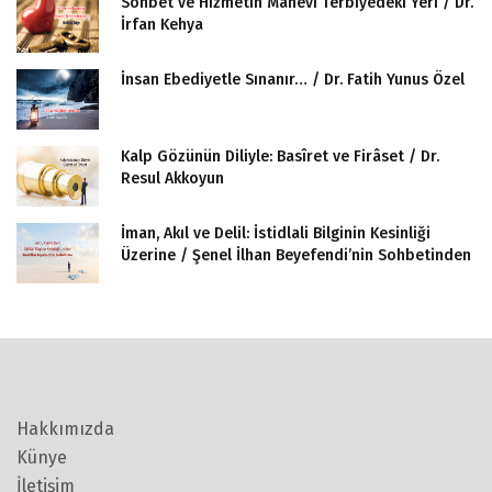
Sohbet ve Hizmetin Mânevî Terbiyedeki Yeri / Dr.
İrfan Kehya
İnsan Ebediyetle Sınanır… / Dr. Fatih Yunus Özel
Kalp Gözünün Diliyle: Basîret ve Firâset / Dr.
Resul Akkoyun
İman, Akıl ve Delil: İstidlali Bilginin Kesinliği
Üzerine / Şenel İlhan Beyefendi’nin Sohbetinden
Hakkımızda
Künye
İletişim