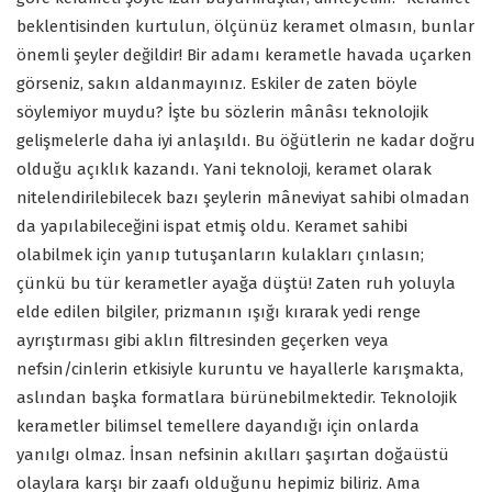
beklentisinden kurtulun, ölçünüz keramet olmasın, bunlar
önemli şeyler değildir! Bir adamı kerametle havada uçarken
görseniz, sakın aldanmayınız. Eskiler de zaten böyle
söylemiyor muydu? İşte bu sözlerin mânâsı teknolojik
gelişmelerle daha iyi anlaşıldı. Bu öğütlerin ne kadar doğru
olduğu açıklık kazandı. Yani teknoloji, keramet olarak
nitelendirilebilecek bazı şeylerin mâneviyat sahibi olmadan
da yapılabileceğini ispat etmiş oldu. Keramet sahibi
olabilmek için yanıp tutuşanların kulakları çınlasın;
çünkü bu tür kerametler ayağa düştü! Zaten ruh yoluyla
elde edilen bilgiler, prizmanın ışığı kırarak yedi renge
ayrıştırması gibi aklın filtresinden geçerken veya
nefsin/cinlerin etkisiyle kuruntu ve hayallerle karışmakta,
aslından başka formatlara bürünebilmektedir. Teknolojik
kerametler bilimsel temellere dayandığı için onlarda
yanılgı olmaz. İnsan nefsinin akılları şaşırtan doğaüstü
olaylara karşı bir zaafı olduğunu hepimiz biliriz. Ama