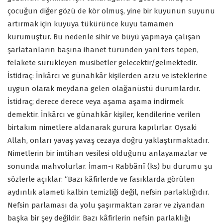
çocuğun diğer gözü de kör olmuş, yine bir kuyunun suyunu
artırmak için kuyuya tükürünce kuyu tamamen
kurumuştur. Bu nedenle sihir ve büyü yapmaya çalışan
şarlatanların başına ihanet türünden yani ters tepen,
felakete sürükleyen musibetler gelecektir/gelmektedir.
İstidraç: İnkârcı ve günahkâr kişilerden arzu ve isteklerine
uygun olarak meydana gelen olağanüstü durumlardır.
İstidraç; derece derece veya aşama aşama indirmek
demektir. İnkârcı ve günahkâr kişiler, kendilerine verilen
birtakım nimetlere aldanarak gurura kapılırlar. Oysaki
Allah, onları yavaş yavaş cezaya doğru yaklaştırmaktadır.
Nimetlerin bir imtihan vesilesi olduğunu anlayamazlar ve
sonunda mahvolurlar. İmam-ı Rabbânî (ks) bu durumu şu
sözlerle açıklar: “Bazı kâfirlerde ve fasıklarda görülen
aydınlık alameti kalbin temizliği değil, nefsin parlaklığıdır.
Nefsin parlaması da yolu şaşırmaktan zarar ve ziyandan
başka bir şey değildir. Bazı kâfirlerin nefsin parlaklığı