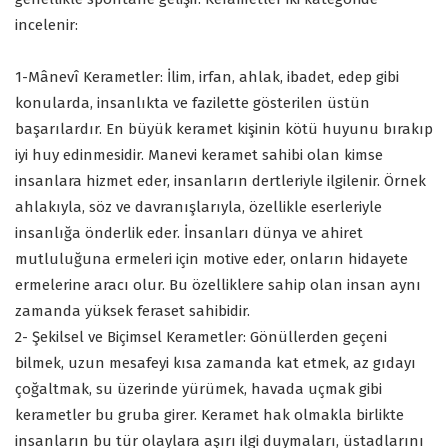
incelenir:
1-Mânevî Kerametler: İlim, irfan, ahlak, ibadet, edep gibi
konularda, insanlıkta ve fazilette gösterilen üstün
başarılardır. En büyük keramet kişinin kötü huyunu bırakıp
iyi huy edinmesidir. Manevi keramet sahibi olan kimse
insanlara hizmet eder, insanların dertleriyle ilgilenir. Örnek
ahlakıyla, söz ve davranışlarıyla, özellikle eserleriyle
insanlığa önderlik eder. İnsanları dünya ve ahiret
mutluluğuna ermeleri için motive eder, onların hidayete
ermelerine aracı olur. Bu özelliklere sahip olan insan aynı
zamanda yüksek feraset sahibidir.
2- Şekilsel ve Biçimsel Kerametler: Gönüllerden geçeni
bilmek, uzun mesafeyi kısa zamanda kat etmek, az gıdayı
çoğaltmak, su üzerinde yürümek, havada uçmak gibi
kerametler bu gruba girer. Keramet hak olmakla birlikte
insanların bu tür olaylara aşırı ilgi duymaları, üstadlarını