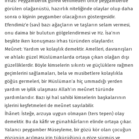
İrhas: Peygamberlik görevi verilmeden önce peygamberde
görülen olağanüstü, hazırlık niteliğinde olaylar olup daha
sonra o kişinin peygamber olacağının göstergesidir.
Efendimiz’e (sav) bazı ağaçların ve taşların selam vermesi,
onu daima bir bulutun gölgelendirmesi ve Hz. İsa’nın
beşikte iken konuşması irhas türünden olaylardır.
Meûnet: Yardım ve kolaylık demektir. Amelleri, davranışları
ve ahlakı güzel Müslümanlarda ortaya çıkan olağan dışı
güzelliklerdir. Böyle kimselerin sıkıntı ve güçlüklere rağmen
geçimlerini sağlamaları, bela ve musibetlere kolaylıkla
göğüs germeleri, bir Müslüman’a hiç ummadığı yerden
yardım ve iyilik ulaşması Allah’ın meûnet türünde
yardımlarıdır. Bazı iyi hal sahibi kimselerin başkalarının
işlerini keşfetmeleri de meûnet sayılabilir.
İhânet: İsteğe, arzuya uygun olmayan (ters tepen) olay
demektir. Bu da kâfir ve günahkârların elinde ortaya çıkar.
Yalancı peygamber Müseyleme, bir gözü kör olan çocuğun
gözünün açılması için tükürüğünü o göze sürmüş ve