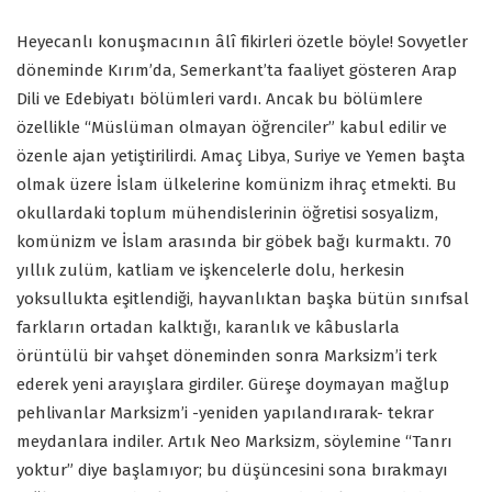
Heyecanlı konuşmacının âlî fikirleri özetle böyle! Sovyetler
döneminde Kırım’da, Semerkant’ta faaliyet gösteren Arap
Dili ve Edebiyatı bölümleri vardı. Ancak bu bölümlere
özellikle “Müslüman olmayan öğrenciler” kabul edilir ve
özenle ajan yetiştirilirdi. Amaç Libya, Suriye ve Yemen başta
olmak üzere İslam ülkelerine komünizm ihraç etmekti. Bu
okullardaki toplum mühendislerinin öğretisi sosyalizm,
komünizm ve İslam arasında bir göbek bağı kurmaktı. 70
yıllık zulüm, katliam ve işkencelerle dolu, herkesin
yoksullukta eşitlendiği, hayvanlıktan başka bütün sınıfsal
farkların ortadan kalktığı, karanlık ve kâbuslarla
örüntülü bir vahşet döneminden sonra Marksizm’i terk
ederek yeni arayışlara girdiler. Güreşe doymayan mağlup
pehlivanlar Marksizm’i -yeniden yapılandırarak- tekrar
meydanlara indiler. Artık Neo Marksizm, söylemine “Tanrı
yoktur” diye başlamıyor; bu düşüncesini sona bırakmayı