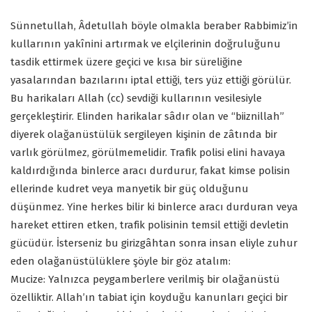
Sünnetullah, Âdetullah böyle olmakla beraber Rabbimiz’in
kullarının yakînini artırmak ve elçilerinin doğruluğunu
tasdik ettirmek üzere geçici ve kısa bir süreliğine
yasalarından bazılarını iptal ettiği, ters yüz ettiği görülür.
Bu harikaları Allah (cc) sevdiği kullarının vesilesiyle
gerçekleştirir. Elinden harikalar sâdır olan ve “biiznillah”
diyerek olağanüstülük sergileyen kişinin de zâtında bir
varlık görülmez, görülmemelidir. Trafik polisi elini havaya
kaldırdığında binlerce aracı durdurur, fakat kimse polisin
ellerinde kudret veya manyetik bir güç olduğunu
düşünmez. Yine herkes bilir ki binlerce aracı durduran veya
hareket ettiren etken, trafik polisinin temsil ettiği devletin
gücüdür. İsterseniz bu girizgâhtan sonra insan eliyle zuhur
eden olağanüstülüklere şöyle bir göz atalım:
Mucize: Yalnızca peygamberlere verilmiş bir olağanüstü
özelliktir. Allah’ın tabiat için koyduğu kanunları geçici bir