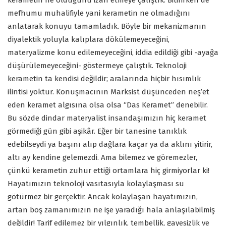
kerametin ne olduğunu izah etmeye çalıştık. Bitirirken de
mefhumu muhalifiyle yani kerametin ne olmadığını
anlatarak konuyu tamamladık. Böyle bir mekanizmanın
diyalektik yoluyla kalıplara dökülemeyeceğini,
materyalizme konu edilemeyeceğini, iddia edildiği gibi -ayağa
düşürülemeyeceğini- göstermeye çalıştık. Teknoloji
kerametin ta kendisi değildir; aralarında hiçbir hısımlık
ilintisi yoktur. Konuşmacının Marksist düşünceden neş’et
eden keramet algısına olsa olsa “Das Keramet” denebilir.
Bu sözde dindar materyalist insandaşımızın hiç keramet
görmediği gün gibi aşikâr. Eğer bir tanesine tanıklık
edebilseydi ya başını alıp dağlara kaçar ya da aklını yitirir,
altı ay kendine gelemezdi. Ama bilemez ve göremezler,
çünkü kerametin zuhur ettiği ortamlara hiç girmiyorlar ki!
Hayatımızın teknoloji vasıtasıyla kolaylaşması su
götürmez bir gerçektir. Ancak kolaylaşan hayatımızın,
artan boş zamanımızın ne işe yaradığı hala anlaşılabilmiş
değildir! Tarif edilemez bir yılgınlık, tembellik, gayesizlik ve