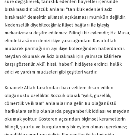
süre değiştirerek, tanıklık edenleri hayretler içerisinde
bırakmasıdır. Sözcük anlamı “tanıklık edenleri aciz
bırakmak” demektir. Bilimsel açıklaması mümkün değildir.
Nedensellik diyebileceğimiz illiyet bağları ile işleyiş
mekanizması deşifre edilemez. Bilinçli bir eylemdir; Hz. Musa,
elindeki asânın denizi ikiye yaracağından; Rasulullah
mübarek parmağının ayı ikiye böleceğinden haberdardır.
Meydan okumak ve âciz bırakmak için yalnızca kâfirlere
karşı gösterilir. Aklî, hissî, haberî, hidâyete erdirici, helâk
edici ve yardım mucizeleri gibi çeşitleri vardır.
Keramet: Allah tarafından bazı velilere ihsan edilen
olağanüstü özelliktir. Sözcük olarak “iyilik, güzellik,
cömertlik ve ikram” anlamlarına gelir. Bu olağanüstü
harikalara sahip olanlarda peygamberlik iddiası ve meydan
okumak yoktur. Gösteren açısından biçimsel kerametlerin
bilinçli, şuurlu ve kurgulanmış bir eylem olması gerekmez;
genellikle spontane gelişir. Kerametler iki kategoride