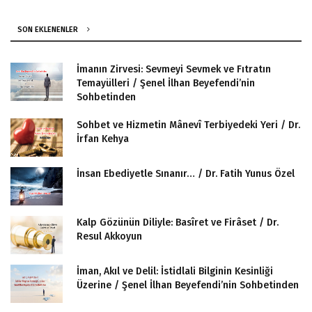
SON EKLENENLER
İmanın Zirvesi: Sevmeyi Sevmek ve Fıtratın
Temayülleri / Şenel İlhan Beyefendi’nin
Sohbetinden
Sohbet ve Hizmetin Mânevî Terbiyedeki Yeri / Dr.
İrfan Kehya
İnsan Ebediyetle Sınanır… / Dr. Fatih Yunus Özel
Kalp Gözünün Diliyle: Basîret ve Firâset / Dr.
Resul Akkoyun
İman, Akıl ve Delil: İstidlali Bilginin Kesinliği
Üzerine / Şenel İlhan Beyefendi’nin Sohbetinden