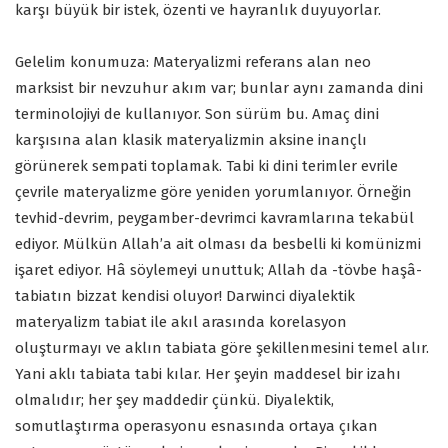
karşı büyük bir istek, özenti ve hayranlık duyuyorlar.
Gelelim konumuza: Materyalizmi referans alan neo
marksist bir nevzuhur akım var; bunlar aynı zamanda dini
terminolojiyi de kullanıyor. Son sürüm bu. Amaç dini
karşısına alan klasik materyalizmin aksine inançlı
görünerek sempati toplamak. Tabi ki dini terimler evrile
çevrile materyalizme göre yeniden yorumlanıyor. Örneğin
tevhid-devrim, peygamber-devrimci kavramlarına tekabül
ediyor. Mülkün Allah’a ait olması da besbelli ki komünizmi
işaret ediyor. Hâ söylemeyi unuttuk; Allah da -tövbe haşâ-
tabiatın bizzat kendisi oluyor! Darwinci diyalektik
materyalizm tabiat ile akıl arasında korelasyon
oluşturmayı ve aklın tabiata göre şekillenmesini temel alır.
Yani aklı tabiata tabi kılar. Her şeyin maddesel bir izahı
olmalıdır; her şey maddedir çünkü. Diyalektik,
somutlaştırma operasyonu esnasında ortaya çıkan