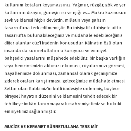
kullanım kotaları koyamazsınız. Yağmur, rüzgâr, gök ve yer
katlarının dizaynı, güneşin ısı ve ışığı vs… Makro kozmosun
sevk ve idaresi hiçbir devletin, milletin veya şahsın
tasarrufuna terk edilmemiştir. Bu inisiyatif ulûhiyete aittir.
Tasarrufta bulunabileceğimiz ve müdahale edebileceğimiz
diğer alanlar cüz’i iradenin konusudur. Kâinatın özü olan
insanda da sünnetullahın o koruyucu ve emniyet
bahşedici yasalarını müşahede edebiliriz; bir başka varlığın
veya hemcinsimizin aklımızı okuması, rüyalarımızı görmesi,
hayallerimize dokunması, zamansal olarak geçmişimize
giderek oraları karıştırması, geleceğimize müdahale etmesi,
Settar olan Rabbimiz’in külli iradesiyle önlenmiş, böylece
bireysel hayatın düzenini ve idamesini tehdit edecek bir
tehlikeye imkân tanınmayarak mahremiyetimiz ve hukuki
emniyetimiz sağlanmıştır.
MUCİZE VE KERAMET SÜNNETULLAHA TERS Mİ?