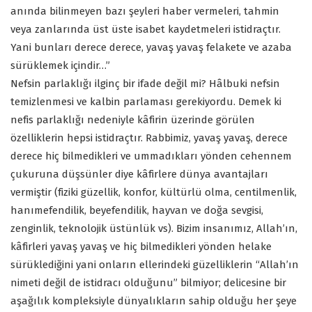
anında bilinmeyen bazı şeyleri haber vermeleri, tahmin
veya zanlarında üst üste isabet kaydetmeleri istidraçtır.
Yani bunları derece derece, yavaş yavaş felakete ve azaba
sürüklemek içindir…”
Nefsin parlaklığı ilginç bir ifade değil mi? Hâlbuki nefsin
temizlenmesi ve kalbin parlaması gerekiyordu. Demek ki
nefis parlaklığı nedeniyle kâfirin üzerinde görülen
özelliklerin hepsi istidraçtır. Rabbimiz, yavaş yavaş, derece
derece hiç bilmedikleri ve ummadıkları yönden cehennem
çukuruna düşsünler diye kâfirlere dünya avantajları
vermiştir (fiziki güzellik, konfor, kültürlü olma, centilmenlik,
hanımefendilik, beyefendilik, hayvan ve doğa sevgisi,
zenginlik, teknolojik üstünlük vs). Bizim insanımız, Allah’ın,
kâfirleri yavaş yavaş ve hiç bilmedikleri yönden helake
sürüklediğini yani onların ellerindeki güzelliklerin “Allah’ın
nimeti değil de istidracı olduğunu” bilmiyor; delicesine bir
aşağılık kompleksiyle dünyalıkların sahip olduğu her şeye