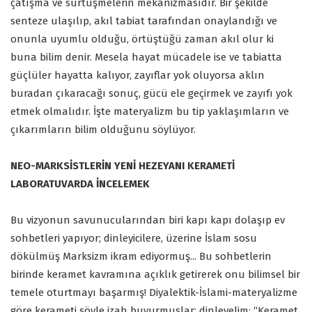
çatışma ve sürtüşmelerin mekanizmasıdır. Bir şekilde
senteze ulaşılıp, akıl tabiat tarafından onaylandığı ve
onunla uyumlu olduğu, örtüştüğü zaman akıl olur ki
buna bilim denir. Mesela hayat mücadele ise ve tabiatta
güçlüler hayatta kalıyor, zayıflar yok oluyorsa aklın
buradan çıkaracağı sonuç, gücü ele geçirmek ve zayıfı yok
etmek olmalıdır. İşte materyalizm bu tip yaklaşımların ve
çıkarımların bilim olduğunu söylüyor.
NEO-MARKSİSTLERİN YENİ HEZEYANI KERAMETİ
LABORATUVARDA İNCELEMEK
Bu vizyonun savunucularından biri kapı kapı dolaşıp ev
sohbetleri yapıyor; dinleyicilere, üzerine İslam sosu
dökülmüş Marksizm ikram ediyormuş... Bu sohbetlerin
birinde keramet kavramına açıklık getirerek onu bilimsel bir
temele oturtmayı başarmış! Diyalektik-İslami-materyalizme
göre kerameti şöyle izah buyurmuşlar; dinleyelim: “Keramet