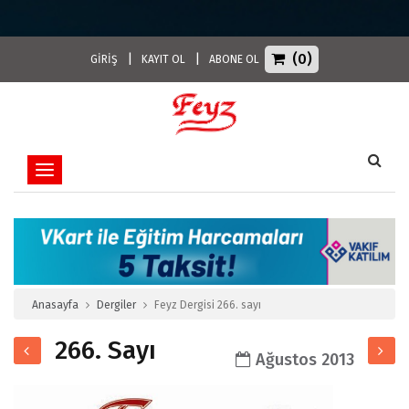
(0)
|
|
GİRİŞ
KAYIT OL
ABONE OL
Toggle navigation
Anasayfa
Dergiler
Feyz Dergisi 266. sayı
266. Sayı
Ağustos 2013