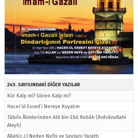
245. SAYISINDAKİ DİĞER YAZILAR
Kör Kalp mi? Gören Kalp mi?
Hacer’ül Esved’i Nereye Koyalım
Tâbiîn Âlimlerinden Atâ bin Ebû Rebâh (Rıdvânullahi
Aleyh)
Allah(c.c) Neden Nefis ve Şeytanı Yarattı