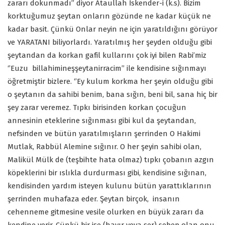
zararı dokunmadı’’ diyor Ataullah İskender-i (k.s). Bizim
korktuğumuz şeytan onların gözünde ne kadar küçük ne
kadar basit. Çünkü Onlar neyin ne için yaratıldığını görüyor
ve YARATANI biliyorlardı. Yaratılmış her şeyden olduğu gibi
şeytandan da korkan gafil kullarını çok iyi bilen Rabi’miz
‘’Euzu billahimineşşeytanirracim’’ ile kendisine sığınmayı
öğretmiştir bizlere. ‘’Ey kulum korkma her şeyin olduğu gibi
o şeytanın da sahibi benim, bana sığın, beni bil, sana hiç bir
şey zarar veremez. Tıpkı birisinden korkan çocuğun
annesinin eteklerine sığınması gibi kul da şeytandan,
nefsinden ve bütün yaratılmışların şerrinden O Hakimi
Mutlak, Rabbül Alemine sığınır. O her şeyin sahibi olan,
Malikül Mülk de (teşbihte hata olmaz) tıpkı çobanın azgın
köpeklerini bir ıslıkla durdurması gibi, kendisine sığınan,
kendisinden yardım isteyen kulunu bütün yarattıklarının
şerrinden muhafaza eder. Şeytan birçok, insanın
cehenneme gitmesine vesile olurken en büyük zararı da
kendine verir. Çünkü bir işe (hayır veya şer) sebep olan onu