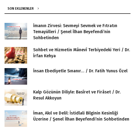
SON EKLENENLER
İmanın Zirvesi: Sevmeyi Sevmek ve Fıtratın
Temayülleri / Şenel İlhan Beyefendi’nin
Sohbetinden
Sohbet ve Hizmetin Mânevî Terbiyedeki Yeri / Dr.
İrfan Kehya
İnsan Ebediyetle Sınanır… / Dr. Fatih Yunus Özel
Kalp Gözünün Diliyle: Basîret ve Firâset / Dr.
Resul Akkoyun
İman, Akıl ve Delil: İstidlali Bilginin Kesinliği
Üzerine / Şenel İlhan Beyefendi’nin Sohbetinden