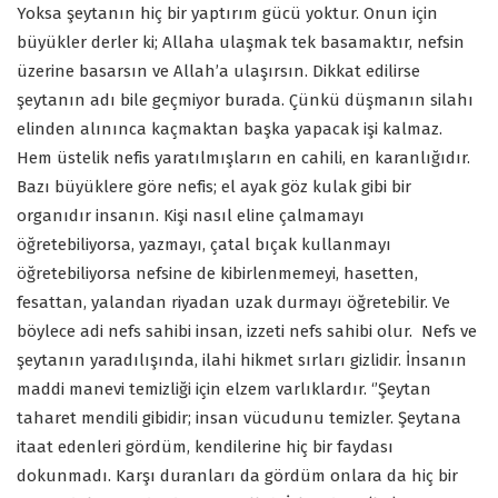
Yoksa şeytanın hiç bir yaptırım gücü yoktur. Onun için
büyükler derler ki; Allaha ulaşmak tek basamaktır, nefsin
üzerine basarsın ve Allah’a ulaşırsın. Dikkat edilirse
şeytanın adı bile geçmiyor burada. Çünkü düşmanın silahı
elinden alınınca kaçmaktan başka yapacak işi kalmaz.
Hem üstelik nefis yaratılmışların en cahili, en karanlığıdır.
Bazı büyüklere göre nefis; el ayak göz kulak gibi bir
organıdır insanın. Kişi nasıl eline çalmamayı
öğretebiliyorsa, yazmayı, çatal bıçak kullanmayı
öğretebiliyorsa nefsine de kibirlenmemeyi, hasetten,
fesattan, yalandan riyadan uzak durmayı öğretebilir. Ve
böylece adi nefs sahibi insan, izzeti nefs sahibi olur. Nefs ve
şeytanın yaradılışında, ilahi hikmet sırları gizlidir. İnsanın
maddi manevi temizliği için elzem varlıklardır. ‘’Şeytan
taharet mendili gibidir; insan vücudunu temizler. Şeytana
itaat edenleri gördüm, kendilerine hiç bir faydası
dokunmadı. Karşı duranları da gördüm onlara da hiç bir