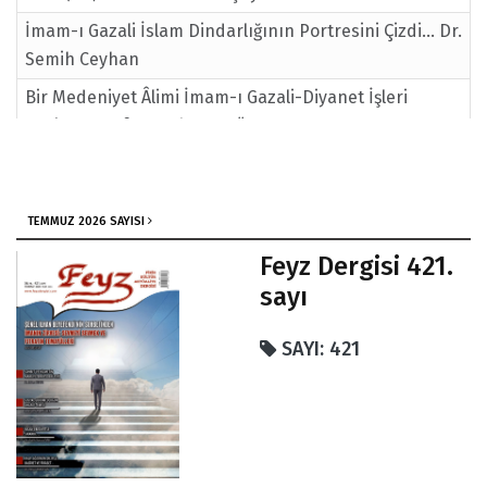
İmam-ı Gazali İslam Dindarlığının Portresini Çizdi... Dr.
Semih Ceyhan
Bir Medeniyet Âlimi İmam-ı Gazali-Diyanet İşleri
Başkanı Prof.Dr.Mehmet Görmez
Feyz 245. Sayı Editörden
Tibet Yolları Taşlı
TEMMUZ 2026 SAYISI
Feyz Dergisi 421.
sayı
SAYI: 421