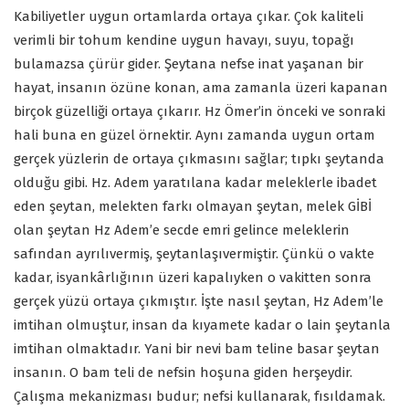
Kabiliyetler uygun ortamlarda ortaya çıkar. Çok kaliteli
verimli bir tohum kendine uygun havayı, suyu, topağı
bulamazsa çürür gider. Şeytana nefse inat yaşanan bir
hayat, insanın özüne konan, ama zamanla üzeri kapanan
birçok güzelliği ortaya çıkarır. Hz Ömer’in önceki ve sonraki
hali buna en güzel örnektir. Aynı zamanda uygun ortam
gerçek yüzlerin de ortaya çıkmasını sağlar; tıpkı şeytanda
olduğu gibi. Hz. Adem yaratılana kadar meleklerle ibadet
eden şeytan, melekten farkı olmayan şeytan, melek GİBİ
olan şeytan Hz Adem’e secde emri gelince meleklerin
safından ayrılıvermiş, şeytanlaşıvermiştir. Çünkü o vakte
kadar, isyankârlığının üzeri kapalıyken o vakitten sonra
gerçek yüzü ortaya çıkmıştır. İşte nasıl şeytan, Hz Adem’le
imtihan olmuştur, insan da kıyamete kadar o lain şeytanla
imtihan olmaktadır. Yani bir nevi bam teline basar şeytan
insanın. O bam teli de nefsin hoşuna giden herşeydir.
Çalışma mekanizması budur; nefsi kullanarak, fısıldamak.