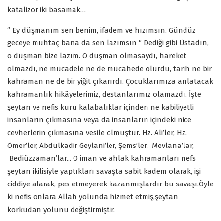
katalizör iki basamak…
‘’ Ey düşmanım sen benim, ifadem ve hızımsın. Gündüz
geceye muhtaç bana da sen lazımsın ‘’ Dediği gibi Üstadın,
o düşman bize lazım. O düşman olmasaydı, hareket
olmazdı, ne mücadele ne de mücahede olurdu, tarih ne bir
kahraman ne de bir yiğit çıkarırdı. Çocuklarımıza anlatacak
kahramanlık hikâyelerimiz, destanlarımız olamazdı. İşte
şeytan ve nefis kuru kalabalıklar içinden ne kabiliyetli
insanların çıkmasına veya da insanların içindeki nice
cevherlerin çıkmasına vesile olmuştur. Hz. Ali’ler, Hz.
Ömer’ler, Abdülkadir Geylani’ler, Şems’ler, Mevlana’lar,
Bediüzzaman’lar... O iman ve ahlak kahramanları nefs
şeytan ikilisiyle yaptıkları savaşta sabit kadem olarak, işi
ciddiye alarak, pes etmeyerek kazanmışlardır bu savaşı.Öyle
ki nefis onlara Allah yolunda hizmet etmiş,şeytan
korkudan yolunu değiştirmiştir.