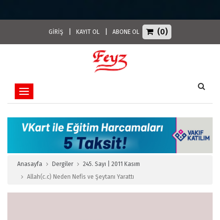
(0)
|
|
GİRİŞ
KAYIT OL
ABONE OL
Toggle navigation
Anasayfa
Dergiler
245. Sayı | 2011 Kasım
Allah(c.c) Neden Nefis ve Şeytanı Yarattı