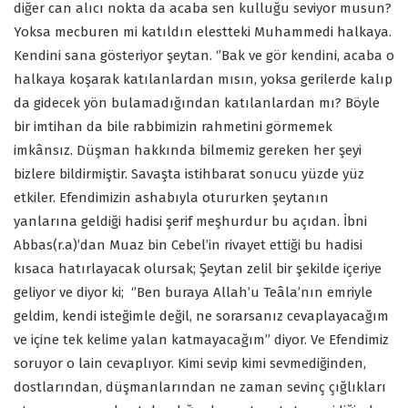
diğer can alıcı nokta da acaba sen kulluğu seviyor musun?
Yoksa mecburen mi katıldın elestteki Muhammedi halkaya.
Kendini sana gösteriyor şeytan. ‘’Bak ve gör kendini, acaba o
halkaya koşarak katılanlardan mısın, yoksa gerilerde kalıp
da gidecek yön bulamadığından katılanlardan mı? Böyle
bir imtihan da bile rabbimizin rahmetini görmemek
imkânsız. Düşman hakkında bilmemiz gereken her şeyi
bizlere bildirmiştir. Savaşta istihbarat sonucu yüzde yüz
etkiler. Efendimizin ashabıyla otururken şeytanın
yanlarına geldiği hadisi şerif meşhurdur bu açıdan. İbni
Abbas(r.a)’dan Muaz bin Cebel’in rivayet ettiği bu hadisi
kısaca hatırlayacak olursak; Şeytan zelil bir şekilde içeriye
geliyor ve diyor ki; ‘’Ben buraya Allah’u Teâla’nın emriyle
geldim, kendi isteğimle değil, ne sorarsanız cevaplayacağım
ve içine tek kelime yalan katmayacağım’’ diyor. Ve Efendimiz
soruyor o lain cevaplıyor. Kimi sevip kimi sevmediğinden,
dostlarından, düşmanlarından ne zaman sevinç çığlıkları