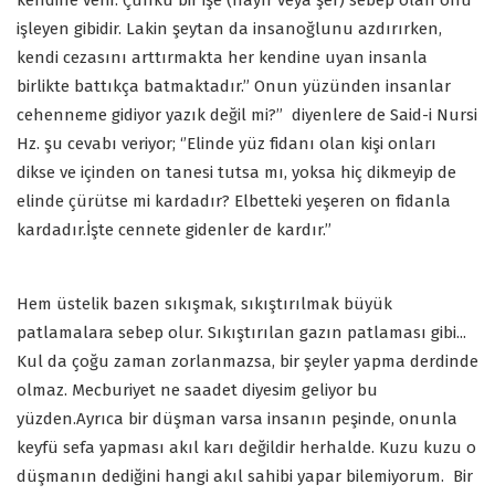
işleyen gibidir. Lakin şeytan da insanoğlunu azdırırken,
kendi cezasını arttırmakta her kendine uyan insanla
birlikte battıkça batmaktadır.’’ Onun yüzünden insanlar
cehenneme gidiyor yazık değil mi?’’ diyenlere de Said-i Nursi
Hz. şu cevabı veriyor; ‘’Elinde yüz fidanı olan kişi onları
dikse ve içinden on tanesi tutsa mı, yoksa hiç dikmeyip de
elinde çürütse mi kardadır? Elbetteki yeşeren on fidanla
kardadır.İşte cennete gidenler de kardır.’’
Hem üstelik bazen sıkışmak, sıkıştırılmak büyük
patlamalara sebep olur. Sıkıştırılan gazın patlaması gibi...
Kul da çoğu zaman zorlanmazsa, bir şeyler yapma derdinde
olmaz. Mecburiyet ne saadet diyesim geliyor bu
yüzden.Ayrıca bir düşman varsa insanın peşinde, onunla
keyfü sefa yapması akıl karı değildir herhalde. Kuzu kuzu o
düşmanın dediğini hangi akıl sahibi yapar bilemiyorum. Bir