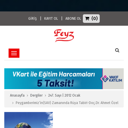
(0)
|
|
GİRİŞ
KAYIT OL
ABONE OL
Toggle navigation
Anasayfa
Dergiler
247. Sayı | 2012 Ocak
Peygamberimiz’in(SAV) Zamanında Rüya Tabiri-Doç.Dr. Ahmet Özel