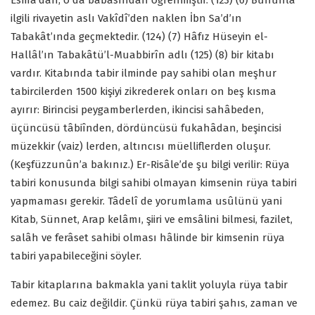
Esma’dan, o da babasından öğrenmiştir. (123) (6) Bununla
ilgili rivayetin aslı Vakîdî’den naklen İbn Sa’d’ın
Tabakât’ında geçmektedir. (124) (7) Hâfız Hüseyin el-
Hallâl’ın Tabakâtü’l-Muabbirîn adlı (125) (8) bir kitabı
vardır. Kitabında tabir ilminde pay sahibi olan meşhur
tabircilerden 1500 kişiyi zikrederek onları on beş kısma
ayırır: Birincisi peygamberlerden, ikincisi sahâbeden,
üçüncüsü tâbiînden, dördüncüsü fukahâdan, beşincisi
müzekkir (vaiz) lerden, altıncısı müelliflerden oluşur.
(Keşfüzzunûn’a bakınız.) Er-Risâle’de şu bilgi verilir: Rüya
tabiri konusunda bilgi sahibi olmayan kimsenin rüya tabiri
yapmaması gerekir. Tâdelî de yorumlama usûlünü yani
Kitab, Sünnet, Arap kelâmı, şiiri ve emsâlini bilmesi, fazilet,
salâh ve ferâset sahibi olması hâlinde bir kimsenin rüya
tabiri yapabileceğini söyler.
Tabir kitaplarına bakmakla yani taklit yoluyla rüya tabir
edemez. Bu caiz değildir. Çünkü rüya tabiri şahıs, zaman ve