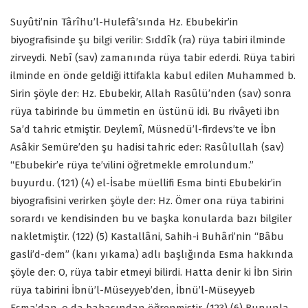
Suyûti’nin Târîhu’l-Hulefâ’sında Hz. Ebubekir’in
biyografisinde şu bilgi verilir: Sıddîk (ra) rüya tabiri ilminde
zirveydi. Nebî (sav) zamanında rüya tabir ederdi. Rüya tabiri
ilminde en önde geldiği ittifakla kabul edilen Muhammed b.
Sirin şöyle der: Hz. Ebubekir, Allah Rasûlü’nden (sav) sonra
rüya tabirinde bu ümmetin en üstünü idi. Bu rivâyeti ibn
Sa’d tahric etmiştir. Deylemî, Müsnedü’l-firdevs’te ve İbn
Asâkir Semüre’den şu hadisi tahric eder: Rasûlullah (sav)
“Ebubekir’e rüya te’vilini öğretmekle emrolundum.”
buyurdu. (121) (4) el-İsabe müellifi Esma binti Ebubekir’in
biyografisini verirken şöyle der: Hz. Ömer ona rüya tabirini
sorardı ve kendisinden bu ve başka konularda bazı bilgiler
nakletmiştir. (122) (5) Kastallâni, Sahih-i Buhâri’nin “Bâbu
gasli’d-dem” (kanı yıkama) adlı başlığında Esma hakkında
şöyle der: O, rüya tabir etmeyi bilirdi. Hatta denir ki İbn Sirin
rüya tabirini İbnü’l-Müseyyeb’den, İbnü’l-Müseyyeb