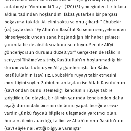
anlatmıştı: “Gördüm ki ‘hays’ (120) (3) yemeğinden bir lokma
aldım, tadından hoşlandım, fakat yutarken bir parçası
boğazıma takıldı. Ali elini soktu ve onu çıkardı.” Ebubekir
(ra) şöyle dedi: “Ey Allah’ın Rasûlü! Bu senin seriyyelerinden
bir seriyyedir. Ondan sana hoşlandığın bir haber gelmesi
yanında bir de aksilik söz konusu oluyor. Sen de Ali’yi
gönderiyorsun durumu düzeltiyor.” Gerçekten de Hâlid’in
seriyyesi Tihâme’ye gitmiş, Rasûlullah’ın hoşlanmadığı bir
durum vuku bulmuş ve Ali’yi göndermişti. İbn Bâdis
Rasûlullah’ın (sav) Hz. Ebubekir’e rüyayı tabir etmesini
emrettiğini söyler. Zahirden anlaşılan ise Allah Rasûlü’nün
(sav) ondan bunu istemediği, kendisinin rüyayı tabire
giriştiğidir. Bu olayda, bir âlimin yanında kendisinden daha
aşağı durumdaki birisinin de bunu yapabileceğine cevaz
vardır. Çünkü faydalı bilgilere ulaşmada yardımcı olan,
buna o âlimin aracılığı, ta’limi ve Allah’ın onu Rasûlü’nün
(sav) eliyle nail ettiği bilgiyle varmıştır.