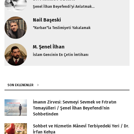
Şenel İlhan Beyefendi'yi Anlatmak...
Nail Başeski
"Kurban"la Teslimiyeti Yakalamak
M. Şenel İlhan
İslam Gencinin En Çetin İmtihanı
SON EKLENENLER
İmanın Zirvesi: Sevmeyi Sevmek ve Fıtratın
Temayülleri / Şenel İlhan Beyefendi’nin
Sohbetinden
Sohbet ve Hizmetin Mânevî Terbiyedeki Yeri / Dr.
İrfan Kehya