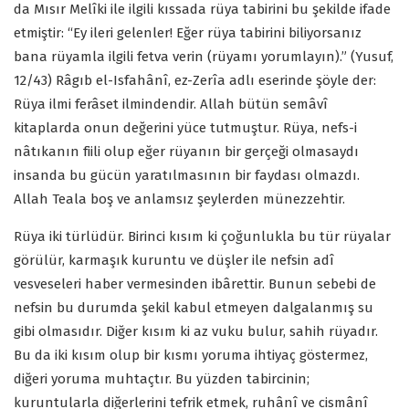
da Mısır Melîki ile ilgili kıssada rüya tabirini bu şekilde ifade
etmiştir: “Ey ileri gelenler! Eğer rüya tabirini biliyorsanız
bana rüyamla ilgili fetva verin (rüyamı yorumlayın).” (Yusuf,
12/43) Râgıb el-Isfahânî, ez-Zerîa adlı eserinde şöyle der:
Rüya ilmi ferâset ilmindendir. Allah bütün semâvî
kitaplarda onun değerini yüce tutmuştur. Rüya, nefs-i
nâtıkanın fiili olup eğer rüyanın bir gerçeği olmasaydı
insanda bu gücün yaratılmasının bir faydası olmazdı.
Allah Teala boş ve anlamsız şeylerden münezzehtir.
Rüya iki türlüdür. Birinci kısım ki çoğunlukla bu tür rüyalar
görülür, karmaşık kuruntu ve düşler ile nefsin adî
vesveseleri haber vermesinden ibârettir. Bunun sebebi de
nefsin bu durumda şekil kabul etmeyen dalgalanmış su
gibi olmasıdır. Diğer kısım ki az vuku bulur, sahih rüyadır.
Bu da iki kısım olup bir kısmı yoruma ihtiyaç göstermez,
diğeri yoruma muhtaçtır. Bu yüzden tabircinin;
kuruntularla diğerlerini tefrik etmek, ruhânî ve cismânî