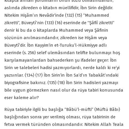
kitapta anılan yorumların onun sözü olmasındandır;
aslında zikreden o kitabın müellifidir, İbn Sirin değildir.
Nitekim Hişâm’ın Nevâdir’inde (132) (15) “Muhammed
zikretti”, Büveytî’nin (133) (16) eserinde de “Şâfiî zikretti”
denir ki bu da o kitaplarda Muhammed veya Şâfinin
sözünün anılmasındandır, zikreden ise Hişâm veya
Büveytî’dir. İbn Kayyim’in et-Turuku’l-Hükmiyye adlı
eserinde (s. 256) selef ulemâsından telifte bulunmayı hoş
karşılamayanlardan bahsederken şu ifadeler geçer: İbn
Sirin ve talebeleri hadisi yazmıyorlardı, nerde kaldı ki re’yi
yazsınlar. (134) (17) İbn Sirin’in İbn Sa’d’ın Tabakât’ındaki
biyografisine bakınız. (135) (18) İbn Sirin hadisleri yazmayı
bile uygun görmezken nasıl olur da rüya tabiri konusunda
eser kaleme alır?
Rüya tabiriyle ilgili bu başlığa “Bâbü’l-müfti” (Müftü Bâbı)
başlığından sonra yer verilmiş olması, rüya tabirinin de
fetva vermek türünden olmasındandır. Nitekim Allah Teala