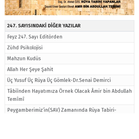
247. SAYISINDAKİ DİĞER YAZILAR
Feyz 247. Sayı Editörden
Zühd Psikolojisi
Mahzun Kudüs
Allah Her Şeye Şahit
Üç Yusuf Üç Rüya Üç Gömlek-Dr.Senai Demirci
Tâbiînden Hayatımıza Örnek Olacak Âmir bin Abdullah
Temîmî
Peygamberimiz’in(SAV) Zamanında Rüya Tabiri-
Doç.Dr. Ahmet Özel