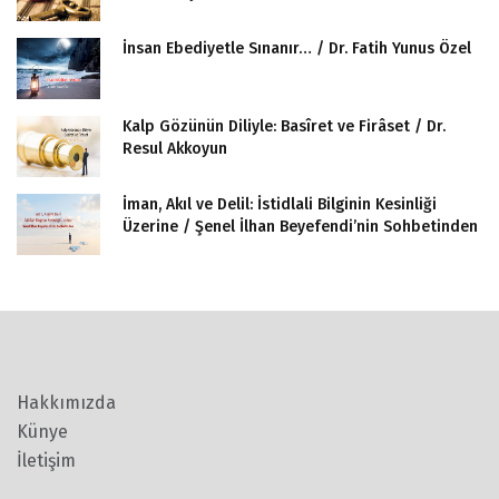
İnsan Ebediyetle Sınanır… / Dr. Fatih Yunus Özel
Kalp Gözünün Diliyle: Basîret ve Firâset / Dr.
Resul Akkoyun
İman, Akıl ve Delil: İstidlali Bilginin Kesinliği
Üzerine / Şenel İlhan Beyefendi’nin Sohbetinden
Hakkımızda
Künye
İletişim