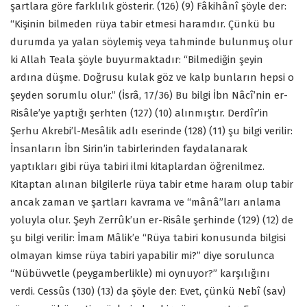
şartlara göre farklılık gösterir. (126) (9) Fâkihânî şöyle der:
“Kişinin bilmeden rüya tabir etmesi haramdır. Çünkü bu
durumda ya yalan söylemiş veya tahminde bulunmuş olur
ki Allah Teala şöyle buyurmaktadır: “Bilmediğin şeyin
ardına düşme. Doğrusu kulak göz ve kalp bunların hepsi o
şeyden sorumlu olur.” (İsrâ, 17/36) Bu bilgi İbn Nâcî’nin er-
Risâle’ye yaptığı şerhten (127) (10) alınmıştır. Derdîr’in
Şerhu Akrebi’l-Mesâlik adlı eserinde (128) (11) şu bilgi verilir:
İnsanların İbn Sirin’in tabirlerinden faydalanarak
yaptıkları gibi rüya tabiri ilmi kitaplardan öğrenilmez.
Kitaptan alınan bilgilerle rüya tabir etme haram olup tabir
ancak zaman ve şartları kavrama ve “mânâ”ları anlama
yoluyla olur. Şeyh Zerrûk’un er-Risâle şerhinde (129) (12) de
şu bilgi verilir: İmam Mâlik’e “Rüya tabiri konusunda bilgisi
olmayan kimse rüya tabiri yapabilir mi?” diye sorulunca
“Nübüvvetle (peygamberlikle) mi oynuyor?” karşılığını
verdi. Cessûs (130) (13) da şöyle der: Evet, çünkü Nebî (sav)