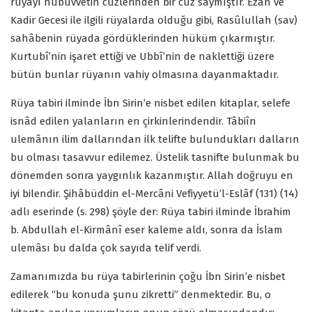
rüyayı nübüvvetin cüzlerinden bir cüz saymıştır. Ezan ve
Kadir Gecesi ile ilgili rüyalarda olduğu gibi, Rasûlullah (sav)
sahâbenin rüyada gördüklerinden hüküm çıkarmıştır.
Kurtubî’nin işaret ettiği ve Ubbî’nin de naklettiği üzere
bütün bunlar rüyanın vahiy olmasına dayanmaktadır.
Rüya tabiri ilminde İbn Sirin’e nisbet edilen kitaplar, selefe
isnâd edilen yalanların en çirkinlerindendir. Tâbiîn
ulemânın ilim dallarından ilk telifte bulundukları dalların
bu olması tasavvur edilemez. Üstelik tasnifte bulunmak bu
dönemden sonra yaygınlık kazanmıştır. Allah doğruyu en
iyi bilendir. Şihâbüddin el-Mercâni Vefiyyetü’l-Eslâf (131) (14)
adlı eserinde (s. 298) şöyle der: Rüya tabiri ilminde İbrahim
b. Abdullah el-Kirmânî eser kaleme aldı, sonra da İslam
ulemâsı bu dalda çok sayıda telif verdi.
Zamanımızda bu rüya tabirlerinin çoğu İbn Sirin’e nisbet
edilerek “bu konuda şunu zikretti” denmektedir. Bu, o