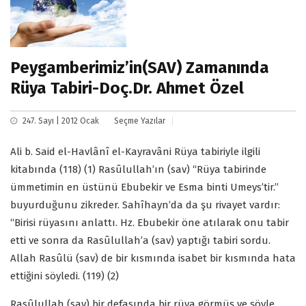
Peygamberimiz’in(SAV) Zamanında
Rüya Tabiri-Doç.Dr. Ahmet Özel
247. Sayı | 2012 Ocak
Seçme Yazılar
Ali b. Said el-Havlânî el-Kayravâni Rüya tabiriyle ilgili
kitabında (118) (1) Rasûlullah’ın (sav) “Rüya tabirinde
ümmetimin en üstünü Ebubekir ve Esma binti Umeys’tir.”
buyurduğunu zikreder. Sahîhayn’da da şu rivayet vardır:
“Birisi rüyasını anlattı. Hz. Ebubekir öne atılarak onu tabir
etti ve sonra da Rasûlullah’a (sav) yaptığı tabiri sordu.
Allah Rasûlü (sav) de bir kısmında isabet bir kısmında hata
ettiğini söyledi. (119) (2)
Rasûlullah (sav) bir defasında bir rüya görmüş ve şöyle