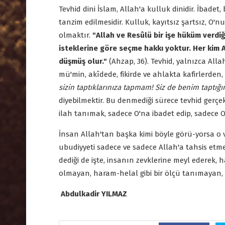
Tevhid dini İslam, Allah'a kulluk dinidir. İbad
tanzim edilmesidir. Kulluk, kayıtsız şartsız, O'n
olmaktır.
"Allah ve Resûlü bir işe hüküm verdiğ
isteklerine göre seçme hakkı yoktur. Her kim A
düşmüş olur."
(Ahzap, 36). Tevhid, yalnızca Alla
mü'min, akîdede, fikirde ve ahlakta kafirlerden
sizin taptıklarınıza tapmam! Siz de benim taptığı
diyebilmektir. Bu denmediği sürece tevhid gerçe
ilah tanımak, sadece O'na ibadet edip, sadece O
İnsan Allah'tan başka kimi böyle görü-yorsa o var
ubudiyyeti sadece ve sadece Allah'a tahsis etmey
dediği de işte, insanın zevklerine meyl ederek, h
olmayan, haram-helal gibi bir ölçü tanımayan, i
Abdulkadir YILMAZ