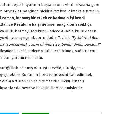
et, bütün beşer hayatının baştan sona Allah rızasına göre
un buyruklarına içinde hiçbir itiraz hissi olmaksızın teslim
i zaman, inanmış bir erkek ve kadına o işi kendi
llah ve Resûlüne karşı gelirse, apaçık bir sapıklığa
h'a kulluk etmeyi gerektirir. Sadece Allah'a kulluk eden
, yüzde yüz ayrışmak zorundadır. Tevhid,
"Ey kâfirler! Ben
ma tapmazsınız!... Sizin dininiz size, benim dinim banadır!"
kleşmez. Tevhid, sadece Allah'ı Rab bilmek, sadece O'nu
'ndan yardım istemektir.
lığı ilah edinmiş olur. İşte tevhid, uluhiyyeti ve
i gerektirir. Kur'an'ın heva ve hevesini ilah edinmek
ayvani arzularının esiri olmasıdır. Hiçbir kutsalı
nsanlar da heva ve hevesini ilah edinmişlerdir.