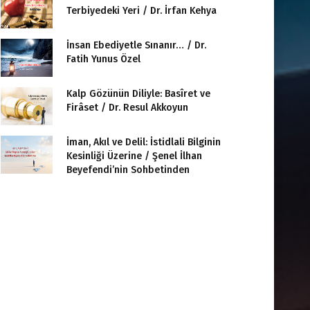
Terbiyedeki Yeri / Dr. İrfan Kehya
İnsan Ebediyetle Sınanır… / Dr.
Fatih Yunus Özel
Kalp Gözünün Diliyle: Basîret ve
Firâset / Dr. Resul Akkoyun
İman, Akıl ve Delil: İstidlali Bilginin
Kesinliği Üzerine / Şenel İlhan
Beyefendi’nin Sohbetinden