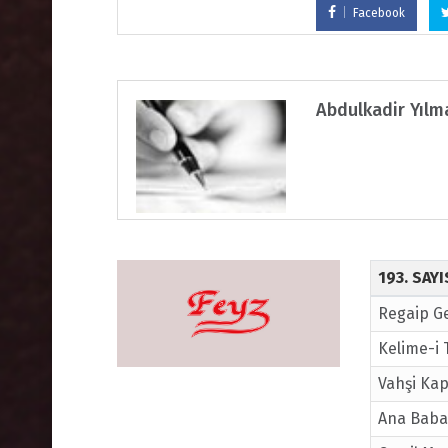
Facebook
Abdulkadir Yılm
193. SAY
Regaip Ge
Kelime-i 
Vahşi Kap
Ana Baba