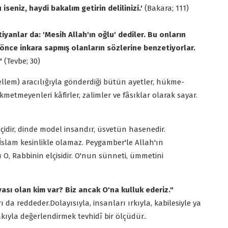
iseniz, haydi bakalım getirin delilinizi.'
(Bakara; 111)
stiyanlar da: 'Mesih Allah'ın oğlu' dediler. Bu onların
 önce inkara sapmış olanların sözlerine benzetiyorlar.
"
(Tevbe; 30)
ellem) aracılığıyla gönderdiği bütün ayetler, hükme-
kmetmeyenleri kâfirler, zalimler ve fâsıklar olarak sayar.
 elçidir, dinde model insandır, üsvetün hasenedir.
İslam kesinlikle olamaz. Peygamber'le Allah'ın
O, Rabbinin elçisidir. O'nun sünneti, ümmetini
ası olan kim var? Biz ancak O'na kulluk ederiz."
ı da reddeder.Dolayısıyla, insanları ırkıyla, kabilesiyle ya
lakıyla değerlendirmek tevhidî bir ölçüdür..