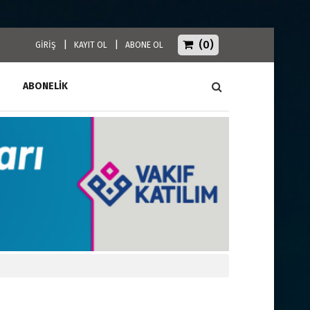
(0)
|
|
GİRİŞ
KAYIT OL
ABONE OL
ABONELİK