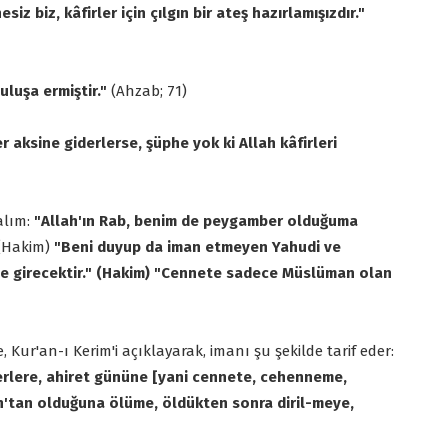
z biz, kâfirler için çılgın bir ateş hazırlamışızdır."
uluşa ermiştir."
(Ahzab; 71)
 aksine giderlerse, şüphe yok ki Allah kâfirleri
alım:
"Allah'ın Rab, benim de peygamber olduğuma
(Hakim)
"Beni duyup da iman etmeyen Yahudi ve
eme girecektir." (Hakim) "Cennete sadece Müslüman olan
Kur'an-ı Kerim'i açıklayarak, imanı şu şekilde tarif eder:
berlere, ahiret gününe [yani cennete, cehenneme,
ah'tan olduğuna ölüme, öldükten sonra diril-meye,