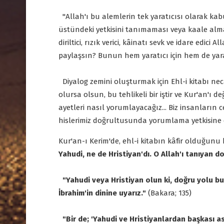
"Allah'ı bu alemlerin tek yaratıcısı olarak kab
üstündeki yetkisini tanımaması veya kaale alma
diriltici, rızık verici, kâinatı sevk ve idare edic
paylaşsın? Bunun hem yaratıcı için hem de yarat
Diyalog zemini oluşturmak için Ehl-i kitabı neca
olursa olsun, bu tehlikeli bir iştir ve Kur'an'ı d
ayetleri nasıl yorumlayacağız... Biz insanların
hislerimiz doğrultusunda yorumlama yetkisine d
Kur'an-ı Kerim'de, ehl-i kitabın kâfir olduğunu 
Yahudi, ne de Hristiyan'dı. O Allah'ı tanıyan d
"Yahudi veya Hristiyan olun ki, doğru yolu bul
İbrahim'in dinine uyarız."
(Bakara; 135)
"Bir de; 'Yahudi ve Hristiyanlardan başkası 