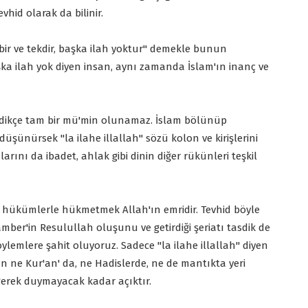
vhid olarak da bilinir.
 bir ve tekdir, başka ilah yoktur" demekle bunun
a ilah yok diyen insan, aynı zamanda İslam'ın inanç ve
edikçe tam bir mü'min olunamaz. İslam bölünüp
düşünürsek "la ilahe illallah" sözü kolon ve kirişlerini
arını da ibadet, ahlak gibi dinin diğer rükünleri teşkil
ği hükümlerle hükmetmek Allah'ın emridir. Tevhid böyle
amber'in Resulullah oluşunu ve getirdiği şeriatı tasdik de
ylemlere şahit oluyoruz. Sadece "la ilahe illallah" diyen
n ne Kur'an' da, ne Hadislerde, ne de mantıkta yeri
 gerek duymayacak kadar açıktır.