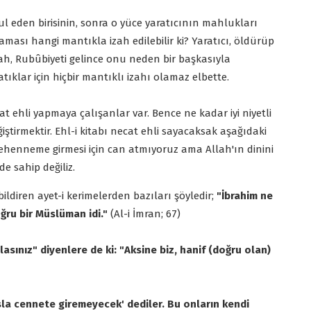
ul eden birisinin, sonra o yüce yaratıcının mahlukları
ması hangi mantıkla izah edilebilir ki? Yaratıcı, öldürüp
i Allah, Rubûbiyeti gelince onu neden bir başkasıyla
ıklar için hiçbir mantıklı izahı olamaz elbette.
t ehli yapmaya çalışanlar var. Bence ne kadar iyi niyetli
eğiştirmektir. Ehl-i kitabı necat ehli sayacaksak aşağıdaki
 cehenneme girmesi için can atmıyoruz ama Allah'ın dinini
e sahip değiliz.
bildiren ayet-i kerimelerden bazıları şöyledir;
"İbrahim ne
oğru bir Müslüman idi."
(Al-i İmran; 67)
asınız" diyenlere de ki: "Aksine biz, hanif (doğru olan)
asla cennete giremeyecek' dediler. Bu onların kendi