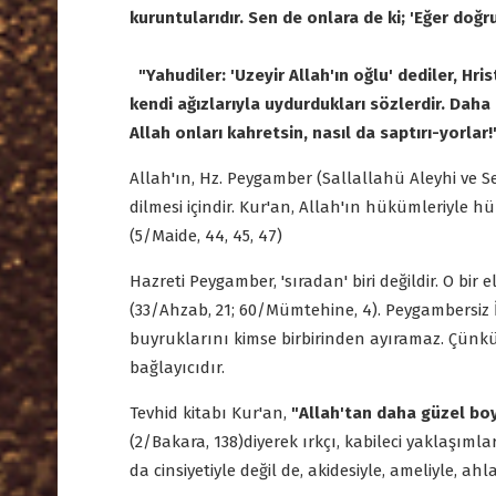
kuruntularıdır. Sen de onlara de ki; 'Eğer doğru 
"Yahudiler: 'Uzeyir Allah'ın oğlu' dediler, Hri
kendi ağızlarıyla uydurdukları sözlerdir. Daha
Allah onları kahretsin, nasıl da saptırı-yorlar!
Allah'ın, Hz. Peygamber (Sallallahü Aleyhi ve S
dilmesi içindir. Kur'an, Allah'ın hükümleriyle hü
(5/Maide, 44, 45, 47)
Hazreti Peygamber, 'sıradan' biri değildir. O bir
(33/Ahzab, 21; 60/Mümtehine, 4). Peygambersiz 
buyruklarını kimse birbirinden ayıramaz. Çünkü 
bağlayıcıdır.
Tevhid kitabı Kur'an,
"Allah'tan daha güzel boy
(2/Bakara, 138)diyerek ırkçı, kabileci yaklaşımlar
da cinsiyetiyle değil de, akidesiyle, ameliyle, ah