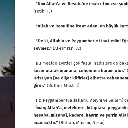
"Kim Allah'a ve Resulü'ne iman etmezse şüphesi
(Fetih; 13)
"Allah ve Resulüne itaat eden, en büyük kurt
"De ki, Allah'a ve Peygamber'e itaat edin! Eğer
sevmez."
(Al-i İmran; 32)
Bu mealde ayetler çok fazla, hadislere de bak
kesin olarak inanana, cehennem haram olur."
Hristiyan [ve diğer kâfirler] elbette cehenn
girer."
(Buhari, Müslim)
Hz. Peygamber (Sallallahü Aleyhi ve Sellem)'de, 
"İman; Allah'a, meleklere, kitaplara, peygam
hesaba, mizana], kadere, hayrın ve şerrin All
inanmaktır."
(Buhari, Müslim, Nesai)