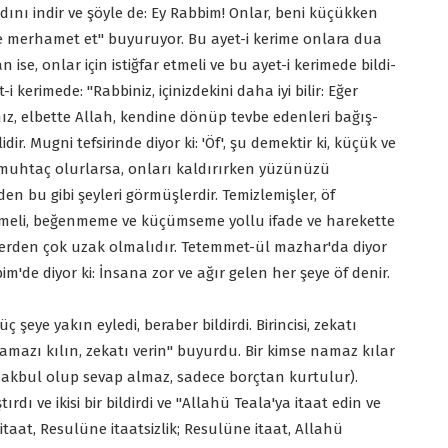
dını indir ve şöyle de: Ey Rabbim! Onlar, beni küçükken
erine merhamet et" buyuruyor. Bu ayet-i kerime onlara dua
se, onlar için istiğfar etmeli ve bu ayet-i kerimede bildi-
t-i kerimede: "Rabbiniz, içinizdekini daha iyi bilir: Eğer
nız, elbette Allah, kendine dönüp tevbe edenleri bağış-
. Mugni tefsirinde diyor ki: 'Öf', şu demektir ki, küçük ve
muhtaç olurlarsa, onları kaldırırken yüzünüzü
n bu gibi şeyleri görmüşlerdir. Temizlemişler, öf
memeli, beğenmeme ve küçümseme yollu ifade ve harekette
lerden çok uzak olmalıdır. Tetemmet-ül mazhar'da diyor
ibim'de diyor ki: İnsana zor ve ağır gelen her şeye öf denir.
ç şeye yakın eyledi, beraber bildirdi. Birincisi, zekatı
"Namazı kılın, zekatı verin" buyurdu. Bir kimse namaz kılar
akbul olup sevap almaz, sadece borçtan kurtulur).
ırdı ve ikisi bir bildirdi ve "Allahü Teala'ya itaat edin ve
taat, Resulüne itaatsizlik; Resulüne itaat, Allahü