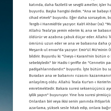
katında, daha faziletli ve sevgili ameller, işler
buyurdu. Başka hangisi dedim. "Ana ve babayı 
cihad etmek" buyurdu. Eğer daha sorsaydım, bu
Tergib-i Hanmidi'de yazıyor: Kab'i Ahbar (ra):
Allahü Teala'ya yemin ederim ki, ana ve babas
öldürür ve azabına çabuk düçar eder. Allahü Te
ömrünü uzun eder ve ana ve babasına daha çok 
Meşarık-ul envar'da yazıyor: Emir'ül Mü'minin Ö
bildirir. Buyurdu ki: "Üveys-i Karani'nin bütün 
sebebiyledir." bir Hadis-i şerifte de: "Cennetin 
padişahlarındandır." buyurdu. İşte bütün bu sa
Buradan ana ve babanını rızasını kazanmanın 
anlaşılmış oldu. Allahü Teala Kur'an-ı Kerim'in
emretmektedir. Bakara suresi seksenüçüncü aye
iyilik yapın" buyuruyor. Yine İsra suresi yirmi
Onlardan biri veya ikisi senin yanında ihtiyarlık
azarlama, yüksek sesle hitab edip, onlara bağır