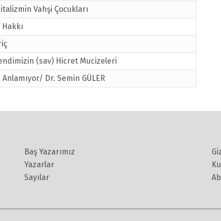
italizmin Vahşi Çocukları
 Hakkı
iç
fendimizin (sav) Hicret Mucizeleri
i Anlamıyor/ Dr. Semin GÜLER
Baş Yazarımız
Gi
Yazarlar
Ku
Sayılar
Ab