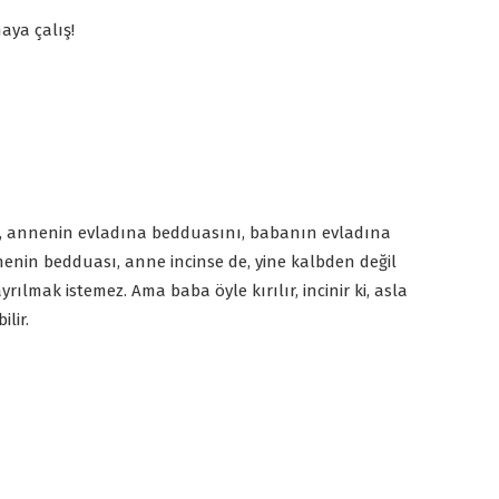
aya çalış!
, annenin evladına bedduasını, babanın evladına
nin bedduası, anne incinse de, yine kalbden değil
ılmak istemez. Ama baba öyle kırılır, incinir ki, asla
lir.