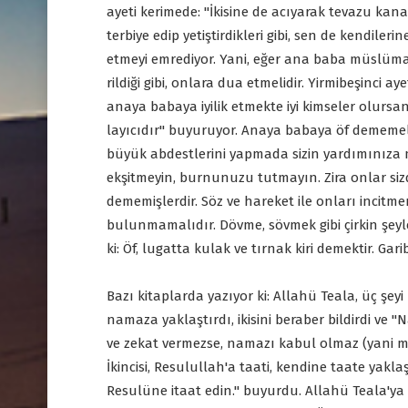
ayeti kerimede: "İkisine de acıyarak tevazu kana
terbiye edip yetiştirdikleri gibi, sen de kendil
etmeyi emrediyor. Yani, eğer ana baba müslüman i
rildiği gibi, onlara dua etmelidir. Yirmibeşinci aye
anaya babaya iyilik etmekte iyi kimseler olursa
layıcıdır" buyuruyor. Anaya babaya öf dememelidir
büyük abdestlerini yapmada sizin yardımınıza 
ekşitmeyin, burnunuzu tutmayın. Zira onlar sizde
dememişlerdir. Söz ve hareket ile onları incit
bulunmamalıdır. Dövme, sövmek gibi çirkin şey
ki: Öf, lugatta kulak ve tırnak kiri demektir. Gar
Bazı kitaplarda yazıyor ki: Allahü Teala, üç şeyi ü
namaza yaklaştırdı, ikisini beraber bildirdi ve 
ve zekat vermezse, namazı kabul olmaz (yani m
İkincisi, Resulullah'a taati, kendine taate yaklaşt
Resulüne itaat edin." buyurdu. Allahü Teala'ya i