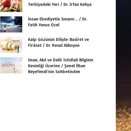
Terbiyedeki Yeri / Dr. İrfan Kehya
İnsan Ebediyetle Sınanır… / Dr.
Fatih Yunus Özel
Kalp Gözünün Diliyle: Basîret ve
Firâset / Dr. Resul Akkoyun
İman, Akıl ve Delil: İstidlali Bilginin
Kesinliği Üzerine / Şenel İlhan
Beyefendi’nin Sohbetinden