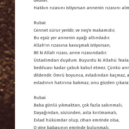
dediler.
Hakkın rızasını istiyorsan annenin rızasını alm
Rubai:
Cennet sürur yeridir, ve neş'e makamıdır,
Bu eşsiz yer annenin ayağı altındadır.
Allah'ın rızasına kavuşmak istiyorsan,
Bil ki Allah rızası, anne rızasındadır.
Üstadımdan duydum. Buyurdu ki: Allahü Teala
bedduası kadar çabuk kabul etmez. Çünkü anne
dildendir. Ömrü boyunca, evladından kaçmaz, ayr
evladının hatırına bakmaz, onu gözden çıkarabi
Rubai:
Baba gönlü yıkmaktan, çok fazla sakınmalı,
Dayağından, sözünden, asla kırılmamalı,
Evlad hükümdar olup, cihan emrinde olsa,
O yine babasının emrinde bulunmalı.