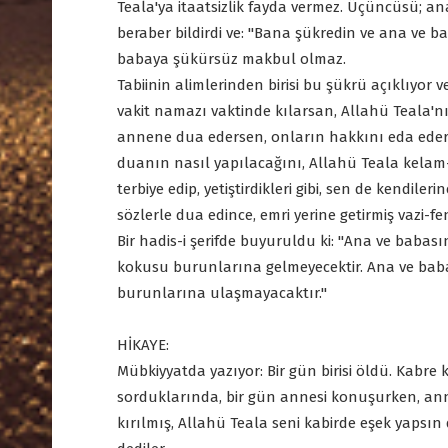
Teala'ya itaatsizlik fayda vermez. Üçüncüsü; ana
beraber bildirdi ve: "Bana şükredin ve ana ve b
babaya şükürsüz makbul olmaz.
Tabiinin alimlerinden birisi bu şükrü açıklıyor v
vakit namazı vaktinde kılarsan, Allahü Teala'
annene dua edersen, onların hakkını eda edersi
duanın nasıl yapılacağını, Allahü Teala kelam-
terbiye edip, yetiştirdikleri gibi, sen de kendil
sözlerle dua edince, emri yerine getirmiş vazi-f
Bir hadis-i şerifde buyuruldu ki: "Ana ve babası
kokusu burunlarına gelmeyecektir. Ana ve baba
burunlarına ulaşmayacaktır."
HİKAYE:
Mübkiyyatda yazıyor: Bir gün birisi öldü. Kabre
sorduklarında, bir gün annesi konuşurken, anne
kırılmış, Allahü Teala seni kabirde eşek yapsın