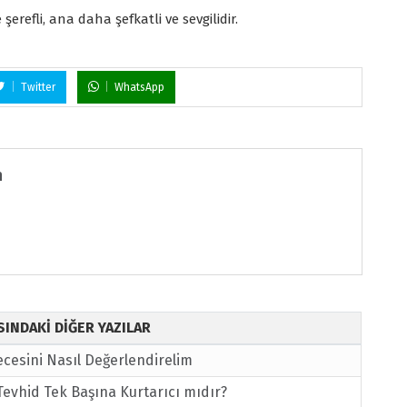
şerefli, ana daha şefkatli ve sevgilidir.
Twitter
WhatsApp
n
ISINDAKİ DİĞER YAZILAR
cesini Nasıl Değerlendirelim
Tevhid Tek Başına Kurtarıcı mıdır?