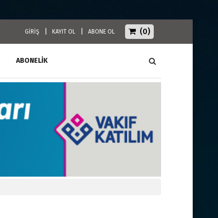
(0)
|
|
GİRİŞ
KAYIT OL
ABONE OL
ABONELİK