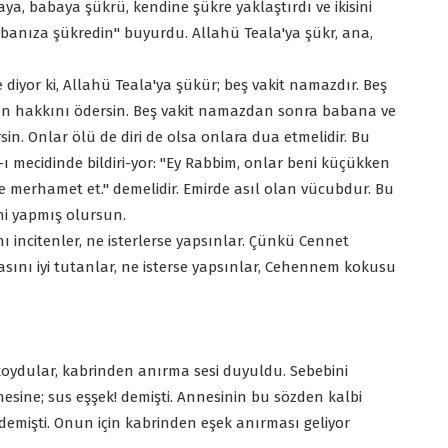
ya, babaya şükrü, kendine şükre yaklaştırdı ve ikisini
abanıza şükredin" buyurdu. Allahü Teala'ya şükr, ana,
e diyor ki, Allahü Teala'ya şükür; beş vakit namazdır. Beş
nın hakkını ödersin. Beş vakit namazdan sonra babana ve
n. Onlar ölü de diri de olsa onlara dua etmelidir. Bu
ı mecidinde bildiri-yor: "Ey Rabbim, onlar beni küçükken
erine merhamet et." demelidir. Emirde asıl olan vücubdur. Bu
eni yapmış olursun.
nı incitenler, ne isterlerse yapsınlar. Çünkü Cennet
sını iyi tutanlar, ne isterse yapsınlar, Cehennem kokusu
 koydular, kabrinden anırma sesi duyuldu. Sebebini
sine; sus eşşek! demişti. Annesinin bu sözden kalbi
 demişti. Onun için kabrinden eşek anırması geliyor