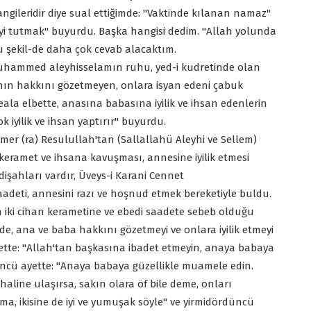
 hangileridir diye sual ettiğimde: "Vaktinde kılanan namaz"
iyi tutmak" buyurdu. Başka hangisi dedim. "Allah yolunda
 şekil-de daha çok cevab alacaktım.
 "Muhammed aleyhisselamın ruhu, yed-i kudretinde olan
ının hakkını gözetmeyen, onlara isyan edeni çabuk
ala elbette, anasına babasına iyilik ve ihsan edenlerin
iyilik ve ihsan yaptırır" buyurdu.
mer (ra) Resulullah'tan (Sallallahü Aleyhi ve Sellem)
o keramet ve ihsana kavuşması, annesine iyilik etmesi
padişahları vardır, Üveys-i Karani Cennet
adeti, annesini razı ve hoşnud etmek bereketiyle buldu.
iki cihan kerametine ve ebedi saadete sebeb olduğu
de, ana ve baba hakkını gözetmeyi ve onlara iyilik etmeyi
tte: "Allah'tan başkasına ibadet etmeyin, anaya babaya
üçüncü ayette: "Anaya babaya güzellikle muamele edin.
 haline ulaşırsa, sakın olara öf bile deme, onları
ma, ikisine de iyi ve yumuşak söyle" ve yirmidördüncü