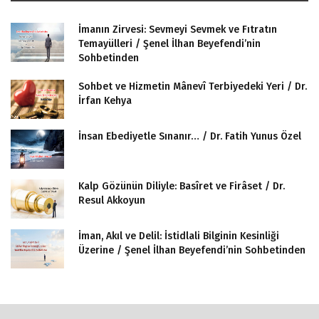
İmanın Zirvesi: Sevmeyi Sevmek ve Fıtratın
Temayülleri / Şenel İlhan Beyefendi’nin
Sohbetinden
Sohbet ve Hizmetin Mânevî Terbiyedeki Yeri / Dr.
İrfan Kehya
İnsan Ebediyetle Sınanır… / Dr. Fatih Yunus Özel
Kalp Gözünün Diliyle: Basîret ve Firâset / Dr.
Resul Akkoyun
İman, Akıl ve Delil: İstidlali Bilginin Kesinliği
Üzerine / Şenel İlhan Beyefendi’nin Sohbetinden