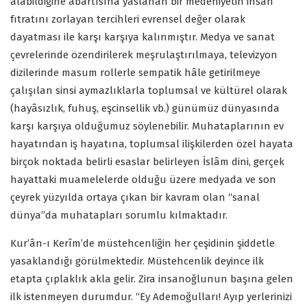
alabildiğine abartısına yaslanan bir medeniyetin insan
fıtratını zorlayan tercihleri evrensel değer olarak
dayatması ile karşı karşıya kalınmıştır. Medya ve sanat
çevrelerinde özendirilerek meşrulaştırılmaya, televizyon
dizilerinde masum rollerle sempatik hâle getirilmeye
çalışılan sinsi aymazlıklarla toplumsal ve kültürel olarak
(hayâsızlık, fuhuş, eşcinsellik vb.) günümüz dünyasında
karşı karşıya olduğumuz söylenebilir. Muhataplarının ev
hayatından iş hayatına, toplumsal ilişkilerden özel hayata
birçok noktada belirli esaslar belirleyen İslâm dini, gerçek
hayattaki muamelelerde olduğu üzere medyada ve son
çeyrek yüzyılda ortaya çıkan bir kavram olan “sanal
dünya”da muhatapları sorumlu kılmaktadır.
Kur’ân-ı Kerîm’de müstehcenliğin her çeşidinin şiddetle
yasaklandığı görülmektedir. Müstehcenlik deyince ilk
etapta çıplaklık akla gelir. Zira insanoğlunun başına gelen
ilk istenmeyen durumdur. “Ey Ademoğulları! Ayıp yerlerinizi