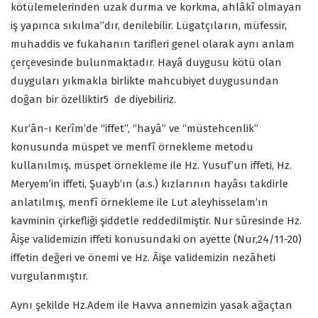
kötülemelerinden uzak durma ve korkma, ahlâkî olmayan
iş yapınca sıkılma”dır, denilebilir. Lügatçıların, müfessir,
muhaddis ve fukahanın tarifleri genel olarak aynı anlam
çerçevesinde bulunmaktadır. Hayâ duygusu kötü olan
duyguları yıkmakla birlikte mahcubiyet duygusundan
doğan bir özelliktir
5
de diyebiliriz.
Kur’ân-ı Kerîm’de “iffet”, “hayâ” ve “müstehcenlik”
konusunda müspet ve menfî örnekleme metodu
kullanılmış, müspet örnekleme ile Hz. Yusuf’un iffeti, Hz.
Meryem’in iffeti, Şuayb’ın (a.s.) kızlarının hayâsı takdirle
anlatılmış, menfî örnekleme ile Lut aleyhisselam’ın
kavminin çirkefliği şiddetle reddedilmiştir. Nur sûresinde Hz.
Âişe validemizin iffeti konusundaki on ayette (Nur,24/11-20)
iffetin değeri ve önemi ve Hz. Âişe validemizin nezâheti
vurgulanmıştır.
Aynı şekilde Hz.Adem ile Havva annemizin yasak ağaçtan