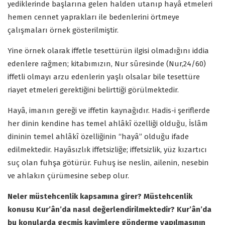
yediklerinde başlarına gelen halden utanıp hayâ etmeleri
hemen cennet yaprakları ile bedenlerini örtmeye
çalışmaları örnek gösterilmiştir.
Yine örnek olarak iffetle tesettürün ilgisi olmadığını iddia
edenlere rağmen; kitabımızın, Nur sûresinde (Nur,24/60)
iffetli olmayı arzu edenlerin yaşlı olsalar bile tesettüre
riayet etmeleri gerektiğini belirttiği görülmektedir.
Hayâ, imanın gereği ve iffetin kaynağıdır. Hadis-i şeriflerde
her dinin kendine has temel ahlâkî özelliği olduğu, İslâm
dininin temel ahlâkî özelliğinin “hayâ” olduğu ifade
edilmektedir. Hayâsızlık iffetsizliğe; iffetsizlik, yüz kızartıcı
suç olan fuhşa götürür. Fuhuş ise neslin, ailenin, nesebin
ve ahlakın çürümesine sebep olur.
Neler müstehcenlik kapsamına girer? Müstehcenlik
konusu Kur’ân’da nasıl değerlendirilmektedir? Kur’ân’da
bu konularda geçmiş kavimlere gönderme yapılmasının