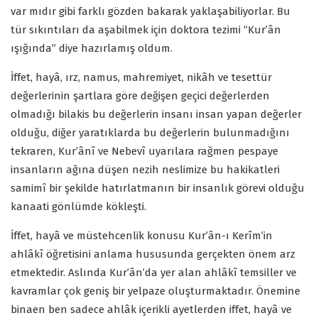
var mıdır gibi farklı gözden bakarak yaklaşabiliyorlar. Bu
tür sıkıntıları da aşabilmek için doktora tezimi “Kur’ân
ışığında” diye hazırlamış oldum.
İffet, hayâ, ırz, namus, mahremiyet, nikâh ve tesettür
değerlerinin şartlara göre değişen geçici değerlerden
olmadığı bilakis bu değerlerin insanı insan yapan değerler
olduğu, diğer yaratıklarda bu değerlerin bulunmadığını
tekraren, Kur’ânî ve Nebevî uyarılara rağmen pespaye
insanların ağına düşen nezih neslimize bu hakikatleri
samimî bir şekilde hatırlatmanın bir insanlık görevi olduğu
kanaati gönlümde kökleşti.
İffet, hayâ ve müstehcenlik konusu Kur’ân-ı Kerîm’in
ahlâkî öğretisini anlama hususunda gerçekten önem arz
etmektedir. Aslında Kur’ân’da yer alan ahlâkî temsiller ve
kavramlar çok geniş bir yelpaze oluşturmaktadır. Önemine
binaen ben sadece ahlâk içerikli ayetlerden iffet, hayâ ve