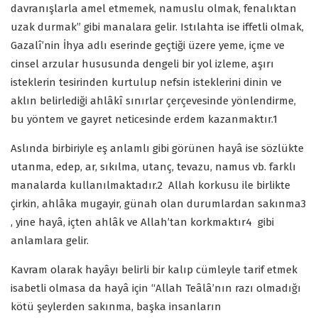
davranışlarla amel etmemek, namuslu olmak, fenalıktan
uzak durmak” gibi manalara gelir. Istılahta ise iffetli olmak,
Gazalî’nin İhya adlı eserinde geçtiği üzere yeme, içme ve
cinsel arzular hususunda dengeli bir yol izleme, aşırı
isteklerin tesirinden kurtulup nefsin isteklerini dinin ve
aklın belirlediği ahlâkî sınırlar çerçevesinde yönlendirme,
bu yöntem ve gayret neticesinde erdem kazanmaktır.
1
Aslında birbiriyle eş anlamlı gibi görünen hayâ ise sözlükte
utanma, edep, ar, sıkılma, utanç, tevazu, namus vb. farklı
manalarda kullanılmaktadır.
2
Allah korkusu ile birlikte
çirkin, ahlâka mugayir, günah olan durumlardan sakınma
3
, yine hayâ, içten ahlâk ve Allah’tan korkmaktır
4
gibi
anlamlara gelir.
Kavram olarak hayâyı belirli bir kalıp cümleyle tarif etmek
isabetli olmasa da hayâ için “Allah Teâlâ’nın razı olmadığı
kötü şeylerden sakınma, başka insanların