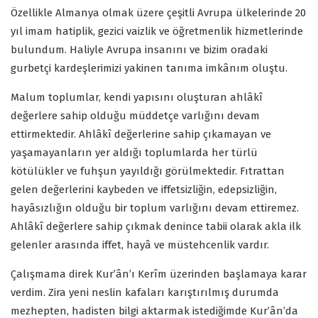
Özellikle Almanya olmak üzere çeşitli Avrupa ülkelerinde 20
yıl imam hatiplik, gezici vaizlik ve öğretmenlik hizmetlerinde
bulundum. Haliyle Avrupa insanını ve bizim oradaki
gurbetçi kardeşlerimizi yakinen tanıma imkânım oluştu.
Malum toplumlar, kendi yapısını oluşturan ahlâkî
değerlere sahip olduğu müddetçe varlığını devam
ettirmektedir. Ahlâkî değerlerine sahip çıkamayan ve
yaşamayanların yer aldığı toplumlarda her türlü
kötülükler ve fuhşun yayıldığı görülmektedir. Fıtrattan
gelen değerlerini kaybeden ve iffetsizliğin, edepsizliğin,
hayâsızlığın olduğu bir toplum varlığını devam ettiremez.
Ahlâkî değerlere sahip çıkmak denince tabii olarak akla ilk
gelenler arasında iffet, hayâ ve müstehcenlik vardır.
Çalışmama direk Kur’ân’ı Kerîm üzerinden başlamaya karar
verdim. Zira yeni neslin kafaları karıştırılmış durumda
mezhepten, hadisten bilgi aktarmak istediğimde Kur’ân’da