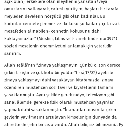
açık olan), erkeklere olan meyillerini yansıtan/veya
omuzlarını sallayarak, çalımlı yürüyen, başları bir tarafa
meyleden develerin hörgücü gibi olan kadınlar. Bu
kadınlar cennete giremez ve -kokusu şu kadar / çok uzak
mesafeden alınabilen- cennetin kokusunu dahi
koklayamazlar.” (Müslim, Libas ve’l- zineh hadis no: 3971)
sözleri meselenin ehemmiyetini anlamak için yeterlidir
sanırım.
Allah Teâlâ’nın “Zinaya yaklaşmayın. Çünkü o, son derece
çirkin bir iştir ve çok kötü bir yoldur.”(İsrâ,17/32) ayeti ile
zinaya yaklaşmayı dahi yasaklayan kitabımızda; zinayı
özendiren müstehcen söz, tavır ve kıyafetlerin tamamı
yasaklanmıştır. Aynı şekilde gerek radyo, televizyon gibi
sanal âlemde, gerekse fiziki olarak müstehcen yayınlar
yapmak dahi yasaklanmıştır. “İnananlar arasında çirkin
şeylerin yayılmasını arzulayan kimseler için dünyada da
ahirette de çetin bir ceza vardır. Allah bilir, siz bilmezsiniz. Ey