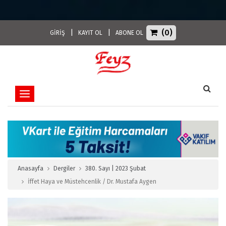
(0)
|
|
GİRİŞ
KAYIT OL
ABONE OL
Toggle navigation
Anasayfa
Dergiler
380. Sayı | 2023 Şubat
İffet Haya ve Müstehcenlik / Dr. Mustafa Aygen