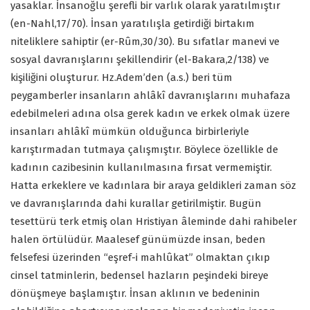
yasaklar. İnsanoğlu şerefli bir varlık olarak yaratılmıştır
(en-Nahl,17/70). İnsan yaratılışla getirdiği birtakım
niteliklere sahiptir (er-Rûm,30/30). Bu sıfatlar manevi ve
sosyal davranışlarını şekillendirir (el-Bakara,2/138) ve
kişiliğini oluşturur. Hz.Adem’den (a.s.) beri tüm
peygamberler insanların ahlâkî davranışlarını muhafaza
edebilmeleri adına olsa gerek kadın ve erkek olmak üzere
insanları ahlâkî mümkün olduğunca birbirleriyle
karıştırmadan tutmaya çalışmıştır. Böylece özellikle de
kadının cazibesinin kullanılmasına fırsat vermemiştir.
Hatta erkeklere ve kadınlara bir araya geldikleri zaman söz
ve davranışlarında dahi kurallar getirilmiştir. Bugün
tesettürü terk etmiş olan Hristiyan âleminde dahi rahibeler
halen örtülüdür. Maalesef günümüzde insan, beden
felsefesi üzerinden “eşref-i mahlûkat” olmaktan çıkıp
cinsel tatminlerin, bedensel hazların peşindeki bireye
dönüşmeye başlamıştır. İnsan aklının ve bedeninin