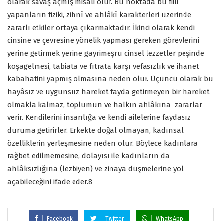
olarak savaş açmış misali olur. Bu noktada bu fiili
yapanların fiziki, zihnî ve ahlâkî karakterleri üzerinde
zararlı etkiler ortaya çıkarmaktadır. İkinci olarak kendi
cinsine ve çevresine yönelik yapması gereken görevlerini
yerine getirmek yerine gayrimeşru cinsel lezzetler peşinde
koşagelmesi, tabiata ve fıtrata karşı vefasızlık ve ihanet
kabahatini yapmış olmasına neden olur. Üçüncü olarak bu
hayâsız ve uygunsuz hareket fayda getirmeyen bir hareket
olmakla kalmaz, toplumun ve halkın ahlâkına zararlar
verir. Kendilerini insanlığa ve kendi ailelerine faydasız
duruma getirirler. Erkekte doğal olmayan, kadınsal
özelliklerin yerleşmesine neden olur. Böylece kadınlara
rağbet edilmemesine, dolayısı ile kadınların da
ahlâksızlığına (lezbiyen) ve zinaya düşmelerine yol
açabileceğini ifade eder.
8
Facebook
Twitter
WhatsApp