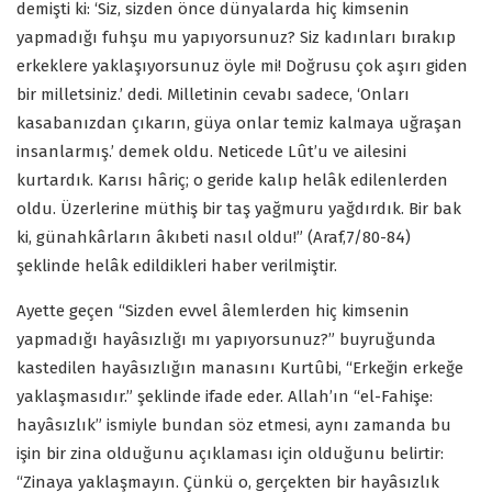
demişti ki: ‘Siz, sizden önce dünyalarda hiç kimsenin
yapmadığı fuhşu mu yapıyorsunuz? Siz kadınları bırakıp
erkeklere yaklaşıyorsunuz öyle mi! Doğrusu çok aşırı giden
bir milletsiniz.’ dedi. Milletinin cevabı sadece, ‘Onları
kasabanızdan çıkarın, güya onlar temiz kalmaya uğraşan
insanlarmış.’ demek oldu. Neticede Lût’u ve ailesini
kurtardık. Karısı hâriç; o geride kalıp helâk edilenlerden
oldu. Üzerlerine müthiş bir taş yağmuru yağdırdık. Bir bak
ki, günahkârların âkıbeti nasıl oldu!” (Araf,7/80-84)
şeklinde helâk edildikleri haber verilmiştir.
Ayette geçen “Sizden evvel âlemlerden hiç kimsenin
yapmadığı hayâsızlığı mı yapıyorsunuz?” buyruğunda
kastedilen hayâsızlığın manasını Kurtûbi, “Erkeğin erkeğe
yaklaşmasıdır.” şeklinde ifade eder. Allah’ın “el-Fahişe:
hayâsızlık” ismiyle bundan söz etmesi, aynı zamanda bu
işin bir zina olduğunu açıklaması için olduğunu belirtir:
“Zinaya yaklaşmayın. Çünkü o, gerçekten bir hayâsızlık