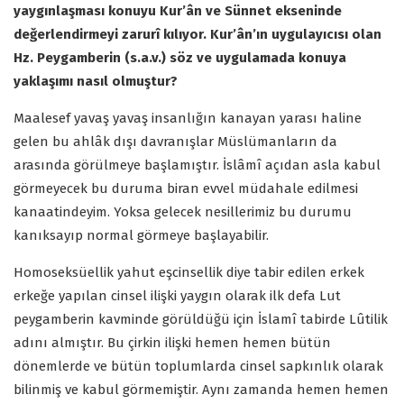
yaygınlaşması konuyu Kur’ân ve Sünnet ekseninde
değerlendirmeyi zarurî kılıyor. Kur’ân’ın uygulayıcısı olan
Hz. Peygamberin (s.a.v.) söz ve uygulamada konuya
yaklaşımı nasıl olmuştur?
Maalesef yavaş yavaş insanlığın kanayan yarası haline
gelen bu ahlâk dışı davranışlar Müslümanların da
arasında görülmeye başlamıştır. İslâmî açıdan asla kabul
görmeyecek bu duruma biran evvel müdahale edilmesi
kanaatindeyim. Yoksa gelecek nesillerimiz bu durumu
kanıksayıp normal görmeye başlayabilir.
Homoseksüellik yahut eşcinsellik diye tabir edilen erkek
erkeğe yapılan cinsel ilişki yaygın olarak ilk defa Lut
peygamberin kavminde görüldüğü için İslamî tabirde Lûtilik
adını almıştır. Bu çirkin ilişki hemen hemen bütün
dönemlerde ve bütün toplumlarda cinsel sapkınlık olarak
bilinmiş ve kabul görmemiştir. Aynı zamanda hemen hemen