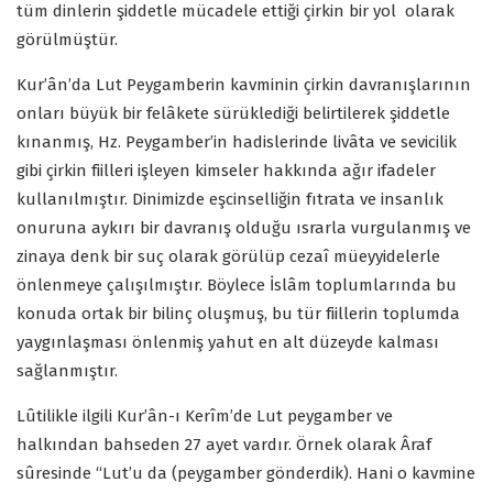
tüm dinlerin şiddetle mücadele ettiği çirkin bir yol olarak
görülmüştür.
Kur’ân’da Lut Peygamberin kavminin çirkin davranışlarının
onları büyük bir felâkete sürüklediği belirtilerek şiddetle
kınanmış, Hz. Peygamber’in hadislerinde livâta ve sevicilik
gibi çirkin fiilleri işleyen kimseler hakkında ağır ifadeler
kullanılmıştır. Dinimizde eşcinselliğin fıtrata ve insanlık
onuruna aykırı bir davranış olduğu ısrarla vurgulanmış ve
zinaya denk bir suç olarak görülüp cezaî müeyyidelerle
önlenmeye çalışılmıştır. Böylece İslâm toplumlarında bu
konuda ortak bir bilinç oluşmuş, bu tür fiillerin toplumda
yaygınlaşması önlenmiş yahut en alt düzeyde kalması
sağlanmıştır.
Lûtilikle ilgili Kur’ân-ı Kerîm’de Lut peygamber ve
halkından bahseden 27 ayet vardır. Örnek olarak Âraf
sûresinde “Lut’u da (peygamber gönderdik). Hani o kavmine