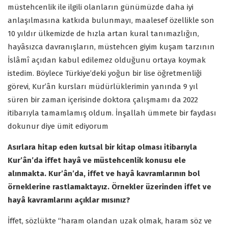
müstehcenlik ile ilgili olanların günümüzde daha iyi
anlaşılmasına katkıda bulunmayı, maalesef özellikle son
10 yıldır ülkemizde de hızla artan kural tanımazlığın,
hayâsızca davranışların, müstehcen giyim kuşam tarzının
İslâmî açıdan kabul edilemez olduğunu ortaya koymak
istedim. Böylece Türkiye’deki yoğun bir lise öğretmenliği
görevi, Kur’ân kursları müdürlüklerimin yanında 9 yıl
süren bir zaman içerisinde doktora çalışmamı da 2022
itibarıyla tamamlamış oldum. İnşallah ümmete bir faydası
dokunur diye ümit ediyorum
Asırlara hitap eden kutsal bir kitap olması itibarıyla
Kur’ân’da iffet hayâ ve müstehcenlik konusu ele
alınmakta. Kur’ân’da, iffet ve hayâ kavramlarının bol
örneklerine rastlamaktayız. Örnekler üzerinden iffet ve
hayâ kavramlarını açıklar mısınız?
İffet, sözlükte “haram olandan uzak olmak, haram söz ve