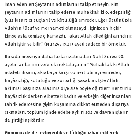
iman edenler! Şeytanın adımlarını takip etmeyin. Kim
şeytanın adımlarını takip ederse muhakkak ki o, edepsizliği
(yüz kızartıcı suçları) ve kötülüğü emreder. Eğer üstünüzde
Allah’ın lütuf ve merhameti olmasaydı, içinizden hiçbir
kimse asla temize çıkamazdı. Fakat Allah dilediğini arındırır.
Allah işitir ve bilir.” (Nur,24/19,21) ayeti sadece bir örnektir.
Burada mevzuyu daha fazla uzatmadan Nahl Suresi 90.
ayetin anlamını vererek noktalayalım “Muhakkak ki Allah
adaleti, ihsanı, akrabaya karşı cömert olmayı emreder;
hayâsızlığı, kötülüğü ve zorbalığı yasaklar. İşte Allah,
aklınızı başınıza alasınız diye size böyle öğütler.” Her türlü
hayâsızlık derken elbetteki kadın ve erkeğin diğer insanları
tahrik edercesine giyim kuşamına dikkat etmeden dışarıya
çıkmaları, toplum içinde edebe aykırı söz ve davranışların
da girdiği aşikârdır.
Günümüzde de lezbiyenlik ve lûtiliğin izhar edilerek