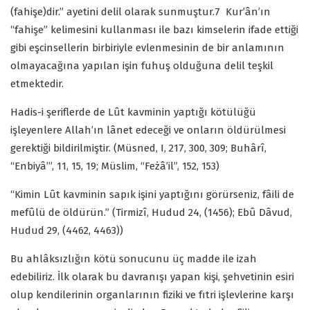
(fahişe)dir.” ayetini delil olarak sunmuştur.
7
Kur’ân’ın
“fahişe” kelimesini kullanması ile bazı kimselerin ifade ettiği
gibi eşcinsellerin birbiriyle evlenmesinin de bir anlamının
olmayacağına yapılan işin fuhuş olduğuna delil teşkil
etmektedir.
Hadis-i şeriflerde de Lût kavminin yaptığı kötülüğü
işleyenlere Allah’ın lânet edeceği ve onların öldürülmesi
gerektiği bildirilmiştir. (Müsned, I, 217, 300, 309; Buhârî,
“Enbiyâ’”, 11, 15, 19; Müslim, “Feżâ’il”, 152, 153)
“Kimin Lût kavminin sapık işini yaptığını görürseniz, fâili de
mefûlü de öldürün.” (Tirmizî, Hudud 24, (1456); Ebû Dâvud,
Hudud 29, (4462, 4463))
Bu ahlâksızlığın kötü sonucunu üç madde ile izah
edebiliriz. İlk olarak bu davranışı yapan kişi, şehvetinin esiri
olup kendilerinin organlarının fiziki ve fıtri işlevlerine karşı