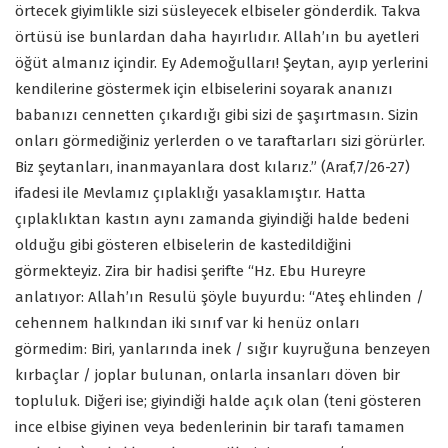
örtecek giyimlikle sizi süsleyecek elbiseler gönderdik. Takva
örtüsü ise bunlardan daha hayırlıdır. Allah’ın bu ayetleri
öğüt almanız içindir. Ey Ademoğulları! Şeytan, ayıp yerlerini
kendilerine göstermek için elbiselerini soyarak ananızı
babanızı cennetten çıkardığı gibi sizi de şaşırtmasın. Sizin
onları görmediğiniz yerlerden o ve taraftarları sizi görürler.
Biz şeytanları, inanmayanlara dost kılarız.” (Araf,7/26-27)
ifadesi ile Mevlamız çıplaklığı yasaklamıştır. Hatta
çıplaklıktan kastın aynı zamanda giyindiği halde bedeni
olduğu gibi gösteren elbiselerin de kastedildiğini
görmekteyiz. Zira bir hadisi şerifte “Hz. Ebu Hureyre
anlatıyor: Allah’ın Resulü şöyle buyurdu: “Ateş ehlinden /
cehennem halkından iki sınıf var ki henüz onları
görmedim: Biri, yanlarında inek / sığır kuyruğuna benzeyen
kırbaçlar / joplar bulunan, onlarla insanları döven bir
topluluk. Diğeri ise; giyindiği halde açık olan (teni gösteren
ince elbise giyinen veya bedenlerinin bir tarafı tamamen