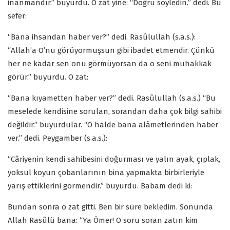
inanmandır.” buyurdu. O zât yine: “Doğru söyledin.” dedi. Bu
sefer:
“Bana ihsandan haber ver?” dedi. Rasûlullah (s.a.s.):
“Allah’a O’nu görüyormuşsun gibi ibadet etmendir. Çünkü
her ne kadar sen onu görmüyorsan da o seni muhakkak
görür.” buyurdu. O zat:
“Bana kıyametten haber ver?” dedi. Rasûlullah (s.a.s.) “Bu
meselede kendisine sorulan, sorandan daha çok bilgi sahibi
değildir.” buyurdular. “O halde bana alâmetlerinden haber
ver.” dedi. Peygamber (s.a.s.):
“Câriyenin kendi sahibesini doğurması ve yalın ayak, çıplak,
yoksul koyun çobanlarının bina yapmakta birbirleriyle
yarış ettiklerini görmendir.” buyurdu. Babam dedi ki:
Bundan sonra o zat gitti. Ben bir süre bekledim. Sonunda
Allah Rasûlü bana: “Ya Ömer! O soru soran zatın kim