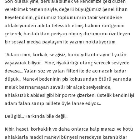
Son olarak yine, ders alabilmek ve kendimize çeki düzen
verebilmek temennisiyle, değerli büyüğümüz Şenel İlhan
Beyefendinin, günümüz toplumunun tabir yerinde ise
ahlaki yönden adeta tefessüh etmiş halinin röntgenini
çekerek, hastalıktan perişan olmuş durumunu özetleyen
bir sosyal medya paylaşım ile yazımı noktalıyorum.
“Adam cimri, korkak, sevgisiz, bunu yıllardır ayne’l yakîn
yaşayarak biliyor... Yine, riyakârlığı utanç verecek seviyede
devasa... Yalan söz ve yalan fiilleri ile de acınacak kadar
düşük... Manevi bedeninin pis kokusundan ötürü yanında
melek barınamayan zavallı bir alçak seviyesinde,
ahlaksızlık abidesi gibi bir portre çizerken, üstelik kendini iyi
adam falan sanıp millete öyle lanse ediyor...
Deli gibi... Farkında bile değil...
Kibir, haset, korkaklık ve daha onlarca kalp marazı ve kötü
ahlaklarla maddi manevi bünyesi neredeyse karanlıklar