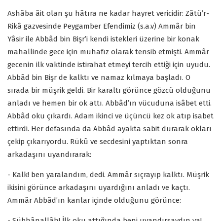
Ashâba âit olan şu hâtıra ne kadar hayret vericidir: Zâtü’r-
Rikâ gazvesinde Peygamber Efendimiz (s.a.v) Ammâr bin
Yâsir ile Abbâd bin Bişr’i kendi istekleri üzerine bir konak
mahallinde gece için muhafız olarak tensib etmişti. Ammâr
gecenin ilk vaktinde istirahat etmeyi tercih ettiği için uyudu.
Abbâd bin Bişr de kalktı ve namaz kılmaya başladı. O
sırada bir müşrik geldi. Bir karaltı görünce gözcü olduğunu
anladı ve hemen bir ok attı. Abbâd’ın vücuduna isâbet etti.
Abbâd oku çıkardı. Adam ikinci ve üçüncü kez ok atıp isabet
ettirdi. Her defasında da Abbâd ayakta sabit durarak okları
çekip çıkarıyordu. Rükû ve secdesini yaptıktan sonra
arkadaşını uyandırarak:
- Kalk! ben yaralandım, dedi. Ammâr sıçrayıp kalktı. Müşrik
ikisini görünce arkadaşını uyardığını anladı ve kaçtı.
Ammâr Abbâd’ın kanlar içinde olduğunu görünce:
- Sübhânallâh! İlk oku attığında beni uyandırsaydın ya!