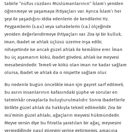
tabirle “nüfus cüzdanı Müslümanlarının” İslam’ı yeniden
öğrenmeye ve yaşamaya ihtiyaçları var. Ayrıca İslam’ı her
şeyi ile yaşadığını iddia edenlerin de kendilerini Hz.
Peygamberin (s.a.v.) veya sahabelerin (r.a.) ölçeğinde
yeniden değerlendirmeye ihtiyaçları var. Zira iyi bir kulluk,
iman, ibadet ve ahlak üçlüsü üzerine inşa edilir,
nihayetinde ise ancak güzel ahlak ile kemâline erer. İman
bu üç aşamanın kökü, ibadet gövdesi, ahlak ise meyvesi
mesabesindedir. Temeli ve kökü olan iman ne kadar sağlam
olursa, ibadet ve ahlak da o nispette sağlam olur.
Bu nedenle bugün öncelikle iman için gayret sarf edilmeli,
bu asrın insanlarının kafasındaki şüphe ve sorular en
tatminkâr cevaplarla buluşturulmalıdır. Sonra ibadetlerle
birlikte güzel ahlak da hakkıyla tekmil edilmelidir. Zira bir
mü’minin güzel ahlakı, ağaçların meyvesi hükmündedir.
Meyve versin diye bu fıtratla yaratılan bir ağaç, meyvesini
vermediğinde nasıl görevini yerine getirmemiş, amacına