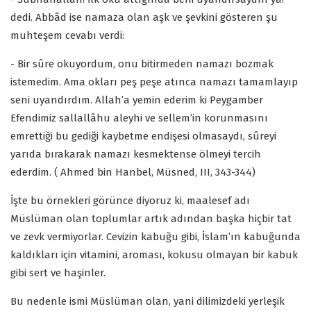
dedi. Abbâd ise namaza olan aşk ve şevkini gösteren şu
muhteşem cevabı verdi:
- Bir sûre okuyordum, onu bitirmeden namazı bozmak
istemedim. Ama okları peş peşe atınca namazı tamamlayıp
seni uyandırdım. Allah’a yemin ederim ki Peygamber
Efendimiz sallallâhu aleyhi ve sellem’in korunmasını
emrettiği bu gediği kaybetme endişesi olmasaydı, sûreyi
yarıda bırakarak namazı kesmektense ölmeyi tercih
ederdim. ( Ahmed bin Hanbel, Müsned, III, 343-344)
İşte bu örnekleri görünce diyoruz ki, maalesef adı
Müslüman olan toplumlar artık adından başka hiçbir tat
ve zevk vermiyorlar. Cevizin kabuğu gibi, İslam’ın kabuğunda
kaldıkları için vitamini, aroması, kokusu olmayan bir kabuk
gibi sert ve haşinler.
Bu nedenle ismi Müslüman olan, yani dilimizdeki yerleşik