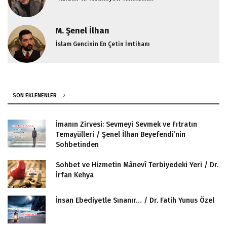
M. Şenel İlhan
İslam Gencinin En Çetin İmtihanı
SON EKLENENLER
İmanın Zirvesi: Sevmeyi Sevmek ve Fıtratın
Temayülleri / Şenel İlhan Beyefendi’nin
Sohbetinden
Sohbet ve Hizmetin Mânevî Terbiyedeki Yeri / Dr.
İrfan Kehya
İnsan Ebediyetle Sınanır… / Dr. Fatih Yunus Özel