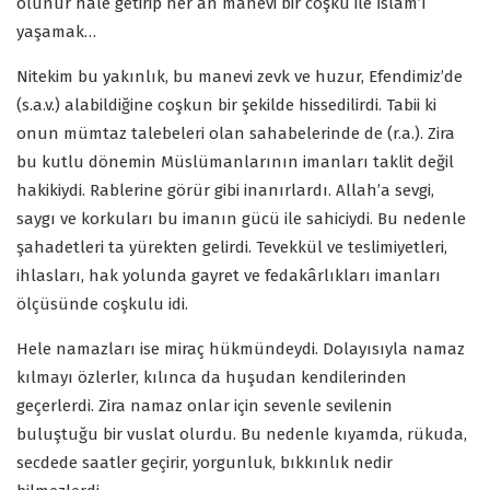
olunur hale getirip her an manevi bir coşku ile İslam’ı
yaşamak…
Nitekim bu yakınlık, bu manevi zevk ve huzur, Efendimiz’de
(s.a.v.) alabildiğine coşkun bir şekilde hissedilirdi. Tabii ki
onun mümtaz talebeleri olan sahabelerinde de (r.a.). Zira
bu kutlu dönemin Müslümanlarının imanları taklit değil
hakikiydi. Rablerine görür gibi inanırlardı. Allah’a sevgi,
saygı ve korkuları bu imanın gücü ile sahiciydi. Bu nedenle
şahadetleri ta yürekten gelirdi. Tevekkül ve teslimiyetleri,
ihlasları, hak yolunda gayret ve fedakârlıkları imanları
ölçüsünde coşkulu idi.
Hele namazları ise miraç hükmündeydi. Dolayısıyla namaz
kılmayı özlerler, kılınca da huşudan kendilerinden
geçerlerdi. Zira namaz onlar için sevenle sevilenin
buluştuğu bir vuslat olurdu. Bu nedenle kıyamda, rükuda,
secdede saatler geçirir, yorgunluk, bıkkınlık nedir