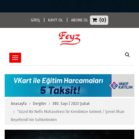
(0)
|
|
GİRİŞ
KAYIT OL
ABONE OL
Toggle navigation
Anasayfa
Dergiler
380. Sayı | 2023 Şubat
“Güzel Bir Nefis Muhasebesi İle Kendimize Gelmek / Şenel İlhan
Beyefendi’nin Sohbetinden