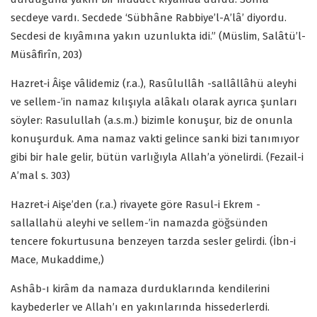
secdeye vardı. Secdede ‘Sübhâne Rabbiye’l-A’lâ’ diyordu.
Secdesi de kıyâmına yakın uzunlukta idi.” (Müslim, Salâtü’l-
Müsâfirîn, 203)
Hazret-i Âişe vâlidemiz (r.a.), Rasûlullâh -sallâllâhü aleyhi
ve sellem-’in namaz kılışıyla alâkalı olarak ayrıca şunları
söyler: Rasulullah (a.s.m.) bizimle konuşur, biz de onunla
konuşurduk. Ama namaz vakti gelince sanki bizi tanımıyor
gibi bir hale gelir, bütün varlığıyla Allah’a yönelirdi. (Fezail-i
A’mal s. 303)
Hazret-i Aişe’den (r.a.) rivayete göre Rasul-i Ekrem -
sallallahü aleyhi ve sellem-’in namazda göğsünden
tencere fokurtusuna benzeyen tarzda sesler gelirdi. (İbn-i
Mace, Mukaddime,)
Ashâb-ı kirâm da namaza durduklarında kendilerini
kaybederler ve Allah’ı en yakınlarında hissederlerdi.