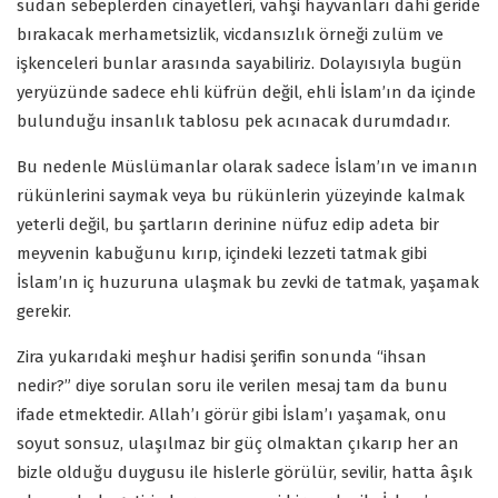
sudan sebeplerden cinayetleri, vahşi hayvanları dahi geride
bırakacak merhametsizlik, vicdansızlık örneği zulüm ve
işkenceleri bunlar arasında sayabiliriz. Dolayısıyla bugün
yeryüzünde sadece ehli küfrün değil, ehli İslam’ın da içinde
bulunduğu insanlık tablosu pek acınacak durumdadır.
Bu nedenle Müslümanlar olarak sadece İslam’ın ve imanın
rükünlerini saymak veya bu rükünlerin yüzeyinde kalmak
yeterli değil, bu şartların derinine nüfuz edip adeta bir
meyvenin kabuğunu kırıp, içindeki lezzeti tatmak gibi
İslam’ın iç huzuruna ulaşmak bu zevki de tatmak, yaşamak
gerekir.
Zira yukarıdaki meşhur hadisi şerifin sonunda “ihsan
nedir?” diye sorulan soru ile verilen mesaj tam da bunu
ifade etmektedir. Allah’ı görür gibi İslam’ı yaşamak, onu
soyut sonsuz, ulaşılmaz bir güç olmaktan çıkarıp her an
bizle olduğu duygusu ile hislerle görülür, sevilir, hatta âşık