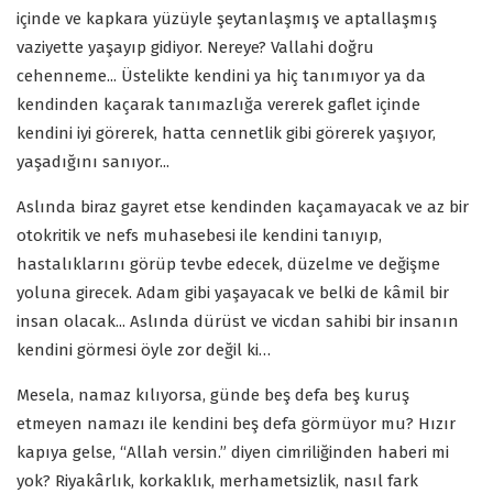
içinde ve kapkara yüzüyle şeytanlaşmış ve aptallaşmış
vaziyette yaşayıp gidiyor. Nereye? Vallahi doğru
cehenneme... Üstelikte kendini ya hiç tanımıyor ya da
kendinden kaçarak tanımazlığa vererek gaflet içinde
kendini iyi görerek, hatta cennetlik gibi görerek yaşıyor,
yaşadığını sanıyor...
Aslında biraz gayret etse kendinden kaçamayacak ve az bir
otokritik ve nefs muhasebesi ile kendini tanıyıp,
hastalıklarını görüp tevbe edecek, düzelme ve değişme
yoluna girecek. Adam gibi yaşayacak ve belki de kâmil bir
insan olacak... Aslında dürüst ve vicdan sahibi bir insanın
kendini görmesi öyle zor değil ki…
Mesela, namaz kılıyorsa, günde beş defa beş kuruş
etmeyen namazı ile kendini beş defa görmüyor mu? Hızır
kapıya gelse, “Allah versin.” diyen cimriliğinden haberi mi
yok? Riyakârlık, korkaklık, merhametsizlik, nasıl fark