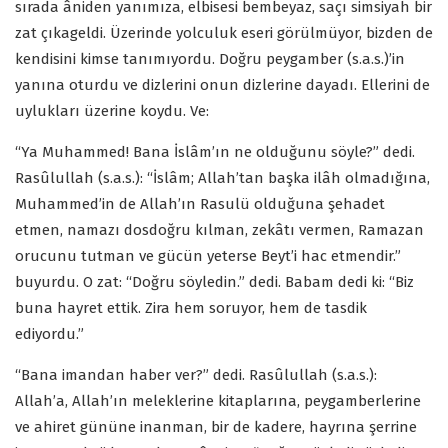
sırada âniden yanımıza, elbisesi bembeyaz, saçı simsiyah bir
zat çıkageldi. Üzerinde yolculuk eseri görülmüyor, bizden de
kendisini kimse tanımıyordu. Doğru peygamber (s.a.s.)’in
yanına oturdu ve dizlerini onun dizlerine dayadı. Ellerini de
uylukları üzerine koydu. Ve:
“Ya Muhammed! Bana İslâm’ın ne olduğunu söyle?” dedi.
Rasûlullah (s.a.s.): “İslâm; Allah’tan başka ilâh olmadığına,
Muhammed’in de Allah’ın Rasulü olduğuna şehadet
etmen, namazı dosdoğru kılman, zekâtı vermen, Ramazan
orucunu tutman ve gücün yeterse Beyt’i hac etmendir.”
buyurdu. O zat: “Doğru söyledin.” dedi. Babam dedi ki: “Biz
buna hayret ettik. Zira hem soruyor, hem de tasdik
ediyordu.”
“Bana imandan haber ver?” dedi. Rasûlullah (s.a.s.):
Allah’a, Allah’ın meleklerine kitaplarına, peygamberlerine
ve ahiret gününe inanman, bir de kadere, hayrına şerrine