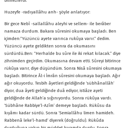
bilmezlerdi.
Huzeyfe -radıyallâhu anh- şöyle anlatıyor:
Bir gece Nebî -sallallâhu aleyhi ve sellem- ile berâber
namaza durdum. Bakara sûresini okumaya başladı. Ben
içimden:”Yüzüncü ayete varınca rukûya varır.” dedim.
Yüzüncü ayete geldikten sonra da okumasını
sürdürdü.Ben: “Herhalde bu sûre ile iki rekat kılacak.” diye
zihnimden geçirdim. Okumasına devam etti. Sûreyi bitirince
rükûya varır, diye düşündüm. Sonra Nisâ sûresini okumaya
başladı. Bitirince Âl-i İmrân sûresini okumaya başladı. Ağır
ağır okuyordu. Tesbih âyetleri geldiğinde ‘sübhânallâh’
diyor, dua âyeti geldiğinde duâ ediyor, istiâze ayeti
geldiğinde de Allah’a sığınıyordu. Sonra rükûya vardı.
‘Sübhâne Rabbiye’l-Azîm’ demeye başladı. Rükûsu da
kıyâmı kadar sürdü. Sonra ‘Semiallâhu limen hamideh.
Rabbenâ leke’l-hamd’ diyerek (doğruldu). Rükûda
durduğuna yakın bir müddet kıyamda durdu. Sonra