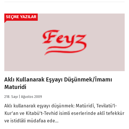
SEÇME YAZILAR
Aklı Kullanarak Eşyayı Düşünmek/İmamı
Maturidi
218. Sayı | Ağustos 2009
Aklı kullanarak eşyayı düşünmek: Matüridî, Tevilatü'l-
Kur'an ve Kitabü't-Tevhid isimli eserlerinde aklî tefekkür
ve istidlâli müdafaa ede...