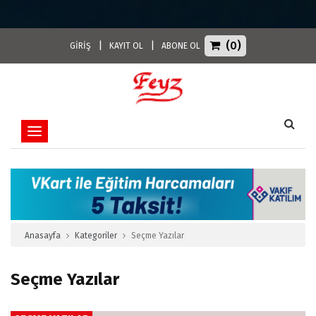
(0)
|
|
GİRİŞ
KAYIT OL
ABONE OL
Toggle navigation
Anasayfa
Kategoriler
Seçme Yazılar
Seçme Yazılar