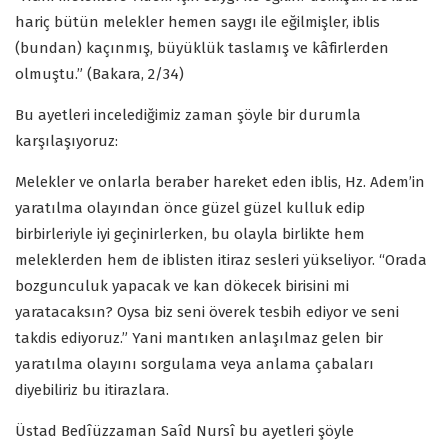
hariç bütün melekler hemen saygı ile eğilmişler, iblis
(bundan) kaçınmış, büyüklük taslamış ve kâfirlerden
olmuştu.” (Bakara, 2/34)
Bu ayetleri incelediğimiz zaman şöyle bir durumla
karşılaşıyoruz:
Melekler ve onlarla beraber hareket eden iblis, Hz. Adem’in
yaratılma olayından önce güzel güzel kulluk edip
birbirleriyle iyi geçinirlerken, bu olayla birlikte hem
meleklerden hem de iblisten itiraz sesleri yükseliyor. “Orada
bozgunculuk yapacak ve kan dökecek birisini mi
yaratacaksın? Oysa biz seni överek tesbih ediyor ve seni
takdis ediyoruz.” Yani mantıken anlaşılmaz gelen bir
yaratılma olayını sorgulama veya anlama çabaları
diyebiliriz bu itirazlara.
Üstad Bedîüzzaman Saîd Nursî bu ayetleri şöyle