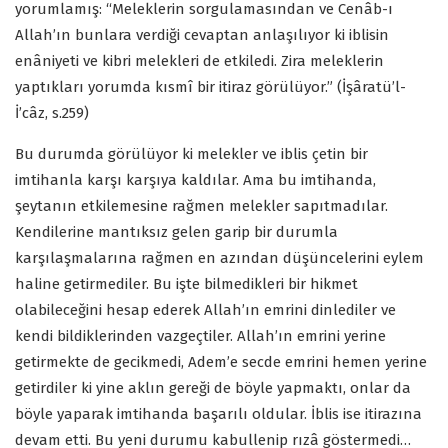
yorumlamış: “Meleklerin sorgulamasından ve Cenâb-ı
Allah’ın bunlara verdiği cevaptan anlaşılıyor ki iblisin
enâniyeti ve kibri melekleri de etkiledi. Zira meleklerin
yaptıkları yorumda kısmî bir itiraz görülüyor.” (İşâratü’l-
İ’câz, s.259)
Bu durumda görülüyor ki melekler ve iblis çetin bir
imtihanla karşı karşıya kaldılar. Ama bu imtihanda,
şeytanın etkilemesine rağmen melekler sapıtmadılar.
Kendilerine mantıksız gelen garip bir durumla
karşılaşmalarına rağmen en azından düşüncelerini eylem
haline getirmediler. Bu işte bilmedikleri bir hikmet
olabileceğini hesap ederek Allah’ın emrini dinlediler ve
kendi bildiklerinden vazgeçtiler. Allah’ın emrini yerine
getirmekte de gecikmedi, Adem’e secde emrini hemen yerine
getirdiler ki yine aklın gereği de böyle yapmaktı, onlar da
böyle yaparak imtihanda başarılı oldular. İblis ise itirazına
devam etti. Bu yeni durumu kabullenip rızâ göstermedi…