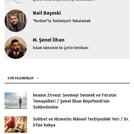
Nail Başeski
"Kurban"la Teslimiyeti Yakalamak
M. Şenel İlhan
İslam Gencinin En Çetin İmtihanı
SON EKLENENLER
İmanın Zirvesi: Sevmeyi Sevmek ve Fıtratın
Temayülleri / Şenel İlhan Beyefendi’nin
Sohbetinden
Sohbet ve Hizmetin Mânevî Terbiyedeki Yeri / Dr.
İrfan Kehya