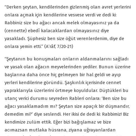
“Derken şeytan, kendilerinden gizlenmiş olan avret yerlerini
onlara açmak için kendilerine vesvese verdi ve dedi ki:
Rabbiniz size bu ağacı ancak melek olmayasınız ya da
(cennette) ebedî kalacaklardan olmayasınız diye
yasakladı. Şüphesiz ben size öğüt verenlerdenim, diye de
onlara yemin etti.” (A’râf, 7/20-21)
“Şeytanın bu konuşmaları onların aldanmalarını sağladı
ve yasak olan ağacın meyvelerinden yediler. Bunun üzerine
başlarına daha önce hiç gelmeyen bir hal geldi ve ayıp
yerleri kendilerine göründü. Şaşkınlık içerisinde cennet
yapraklarıyla üzerlerini örtmeye koyuldular. Düştükleri bu
utanç verici durumu seyreden Rableri onlara: ‘Ben size bu
ağacı yasaklamadım mı? Şeytan size apaçık bir düşmandır,
demedim mi?’ diye seslendi. Her ikisi de dedi ki: Rabbimiz! Biz
kendimize zulüm ettik. Eğer bizi bağışlamaz ve bize
acımazsan mutlaka hüsrana, ziyana uğrayanlardan