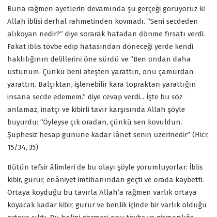
Buna rağmen ayetlerin devamında şu gerçeği görüyoruz ki
Allah iblisi derhal rahmetinden kovmadı. “Seni secdeden
alıkoyan nedir?” diye sorarak hatadan dönme fırsatı verdi.
Fakat iblis tövbe edip hatasından döneceği yerde kendi
haklılığının delillerini öne sürdü ve “Ben ondan daha
üstünüm. Çünkü beni ateşten yarattın, onu çamurdan
yarattın. Balçıktan, işlenebilir kara topraktan yarattığın
insana secde edemem.” diye cevap verdi... İşte bu söz
anlamaz, inatçı ve kibirli tavır karşısında Allah şöyle
buyurdu: “Öyleyse çık oradan, çünkü sen kovuldun.
Şüphesiz hesap gününe kadar lânet senin üzerinedir” (Hicr,
15/34, 35)
Bütün tefsir âlimleri de bu olayı şöyle yorumluyorlar: İblis
kibir, gurur, enâniyet imtihanından geçti ve orada kaybetti.
Ortaya koyduğu bu tavırla Allah’a rağmen varlık ortaya
koyacak kadar kibir, gurur ve benlik içinde bir varlık olduğu