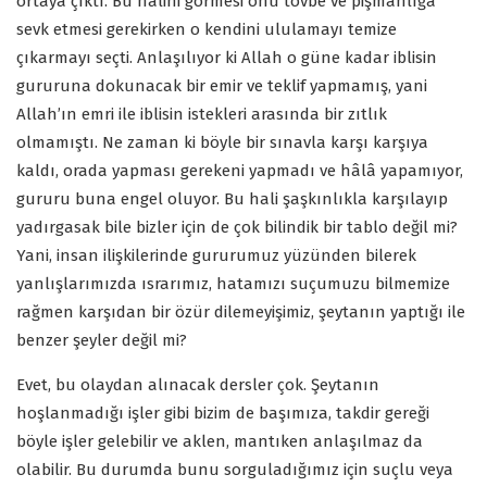
ortaya çıktı. Bu halini görmesi onu tövbe ve pişmanlığa
sevk etmesi gerekirken o kendini ululamayı temize
çıkarmayı seçti. Anlaşılıyor ki Allah o güne kadar iblisin
gururuna dokunacak bir emir ve teklif yapmamış, yani
Allah’ın emri ile iblisin istekleri arasında bir zıtlık
olmamıştı. Ne zaman ki böyle bir sınavla karşı karşıya
kaldı, orada yapması gerekeni yapmadı ve hâlâ yapamıyor,
gururu buna engel oluyor. Bu hali şaşkınlıkla karşılayıp
yadırgasak bile bizler için de çok bilindik bir tablo değil mi?
Yani, insan ilişkilerinde gururumuz yüzünden bilerek
yanlışlarımızda ısrarımız, hatamızı suçumuzu bilmemize
rağmen karşıdan bir özür dilemeyişimiz, şeytanın yaptığı ile
benzer şeyler değil mi?
Evet, bu olaydan alınacak dersler çok. Şeytanın
hoşlanmadığı işler gibi bizim de başımıza, takdir gereği
böyle işler gelebilir ve aklen, mantıken anlaşılmaz da
olabilir. Bu durumda bunu sorguladığımız için suçlu veya