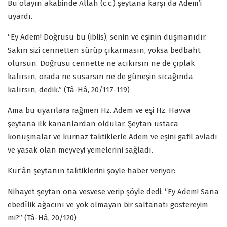
Bu olayın akabinde Allah (c.c.) şeytana karşı da Adem’i
uyardı.
“Ey Adem! Doğrusu bu (iblis), senin ve eşinin düşmanıdır.
Sakın sizi cennetten sürüp çıkarmasın, yoksa bedbaht
olursun. Doğrusu cennette ne acıkırsın ne de çıplak
kalırsın, orada ne susarsın ne de güneşin sıcağında
kalırsın, dedik.” (Tâ-Hâ, 20/117-119)
Ama bu uyarılara rağmen Hz. Adem ve eşi Hz. Havva
şeytana ilk kananlardan oldular. Şeytan ustaca
konuşmalar ve kurnaz taktiklerle Adem ve eşini gafil avladı
ve yasak olan meyveyi yemelerini sağladı.
Kur’ân şeytanın taktiklerini şöyle haber veriyor:
Nihayet şeytan ona vesvese verip şöyle dedi: “Ey Adem! Sana
ebedîlik ağacını ve yok olmayan bir saltanatı göstereyim
mi?” (Tâ-Hâ, 20/120)