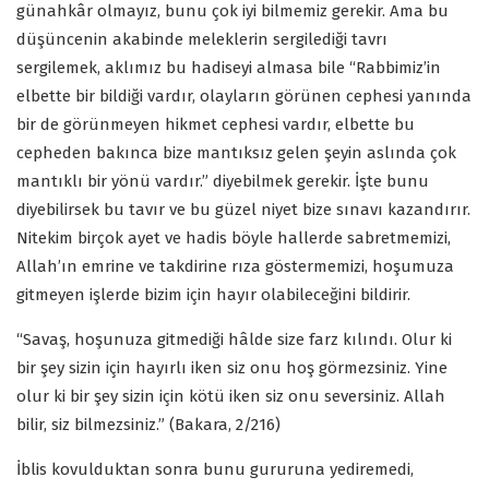
günahkâr olmayız, bunu çok iyi bilmemiz gerekir. Ama bu
düşüncenin akabinde meleklerin sergilediği tavrı
sergilemek, aklımız bu hadiseyi almasa bile “Rabbimiz’in
elbette bir bildiği vardır, olayların görünen cephesi yanında
bir de görünmeyen hikmet cephesi vardır, elbette bu
cepheden bakınca bize mantıksız gelen şeyin aslında çok
mantıklı bir yönü vardır.” diyebilmek gerekir. İşte bunu
diyebilirsek bu tavır ve bu güzel niyet bize sınavı kazandırır.
Nitekim birçok ayet ve hadis böyle hallerde sabretmemizi,
Allah’ın emrine ve takdirine rıza göstermemizi, hoşumuza
gitmeyen işlerde bizim için hayır olabileceğini bildirir.
“Savaş, hoşunuza gitmediği hâlde size farz kılındı. Olur ki
bir şey sizin için hayırlı iken siz onu hoş görmezsiniz. Yine
olur ki bir şey sizin için kötü iken siz onu seversiniz. Allah
bilir, siz bilmezsiniz.” (Bakara, 2/216)
İblis kovulduktan sonra bunu gururuna yediremedi,