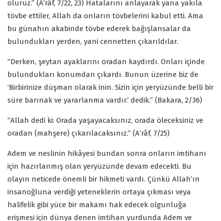
oluruz.” (A’râf, 7/22, 23) Hatalarını anlayarak yana yakıla
tövbe ettiler, Allah da onların tövbelerini kabul etti. Ama
bu günahın akabinde tövbe ederek bağışlansalar da
bulundukları yerden, yani cennetten çıkarıldılar.
“Derken, şeytan ayaklarını oradan kaydırdı. Onları içinde
bulundukları konumdan çıkardı. Bunun üzerine biz de
‘Birbirinize düşman olarak inin. Sizin için yeryüzünde belli bir
süre barınak ve yararlanma vardır.’ dedik.” (Bakara, 2/36)
“Allah dedi ki: Orada yaşayacaksınız, orada öleceksiniz ve
oradan (mahşere) çıkarılacaksınız.” (A’râf, 7/25)
Adem ve neslinin hikâyesi bundan sonra onların imtihanı
için hazırlanmış olan yeryüzünde devam edecekti. Bu
olayın neticede önemli bir hikmeti vardı. Çünkü Allah’ın
insanoğluna verdiği yeteneklerin ortaya çıkması veya
halifelik gibi yüce bir makamı hak edecek olgunluğa
erişmesi için dünya denen imtihan yurdunda Adem ve