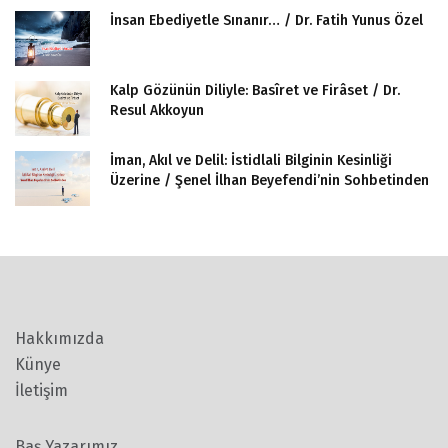
İnsan Ebediyetle Sınanır… / Dr. Fatih Yunus Özel
Kalp Gözünün Diliyle: Basîret ve Firâset / Dr.
Resul Akkoyun
İman, Akıl ve Delil: İstidlali Bilginin Kesinliği
Üzerine / Şenel İlhan Beyefendi’nin Sohbetinden
Hakkımızda
Künye
İletişim
Baş Yazarımız