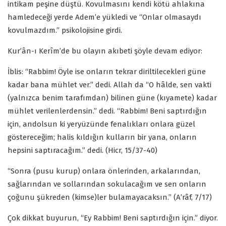
intikam peşine düştü. Kovulmasını kendi kötü ahlakına
hamledeceği yerde Adem’e yükledi ve “Onlar olmasaydı
kovulmazdım.” psikolojisine girdi.
Kur’ân-ı Kerîm’de bu olayın akıbeti şöyle devam ediyor:
İblis: “Rabbim! Öyle ise onların tekrar diriltilecekleri güne
kadar bana mühlet ver.” dedi. Allah da “O hâlde, sen vakti
(yalnızca benim tarafımdan) bilinen güne (kıyamete) kadar
mühlet verilenlerdensin.” dedi. “Rabbim! Beni saptırdığın
için, andolsun ki yeryüzünde fenalıkları onlara güzel
göstereceğim; halis kıldığın kulların bir yana, onların
hepsini saptıracağım.” dedi. (Hicr, 15/37-40)
“Sonra (pusu kurup) onlara önlerinden, arkalarından,
sağlarından ve sollarından sokulacağım ve sen onların
çoğunu şükreden (kimse)ler bulamayacaksın.” (A’râf, 7/17)
Çok dikkat buyurun, “Ey Rabbim! Beni saptırdığın için.” diyor.