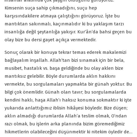
insanlar arasında çok yaygın olduğunu görüyoruz.
Kimsenin suça sahip çıkmadığını, suçu hep
karşısındakilere atmaya çalıştığını görüyoruz. İşte bu
mantıktan sakınmalı, kaçınmalıdır ki bu yaklaşım tarzı
insanlığa değil şeytanlığa yakışır. Kur’ân’da bahsi geçen bu
olay bize bu dersi gayet açıkça vermektedir.
Sonuç olarak bir konuya tekrar temas ederek makalemizi
bağlayalım inşallah. Allah’tan bizi sınamak için bir bela,
musibet, hastalık vs. başa geldiğinde bu olay aklen bize
mantıksız gelebilir. Böyle durumlarda aklın hakkını
vermekte, bu sorgulamaları yapmakta bir günah yoktur. Bu
bilgi çok önemlidir. Günah olan tavır; bu sorgulamalarda
kendini haklı, haşa Allah’ı haksız konuma sokmaktır ki işte
yukarıda anlattığımız iblisin hikâyesi böyledir. Bize düşen;
aklın almadığı durumlarda Allah’a teslim olmak, O’ndan
razı olmak, bu işlerin arka planında bizim göremediğimiz
hikmetlerin olabileceğini düşünmektir ki nitekim öyledir de…