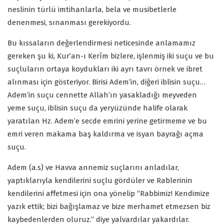
neslinin türlü imtihanlarla, bela ve musibetlerle
denenmesi, sınanması gerekiyordu.
Bu kıssaların değerlendirmesi neticesinde anlamamız
gereken şu ki, Kur’an-ı Kerîm bizlere, işlenmiş iki suçu ve bu
suçluların ortaya koydukları iki ayrı tavrı örnek ve ibret
alınması için gösteriyor. Birisi Adem’in, diğeri iblisin suçu…
Adem’in suçu cennette Allah’ın yasakladığı meyveden
yeme suçu, iblisin suçu da yeryüzünde halife olarak
yaratılan Hz. Adem’e secde emrini yerine getirmeme ve bu
emri veren makama baş kaldırma ve isyan bayrağı açma
suçu.
Adem (a.s) ve Havva annemiz suçlarını anladılar,
yaptıklarıyla kendilerini suçlu gördüler ve Rablerinin
kendilerini affetmesi için ona yönelip “Rabbimiz! Kendimize
yazık ettik; bizi bağışlamaz ve bize merhamet etmezsen biz
kaybedenlerden oluruz.” diye yalvardılar yakardılar.