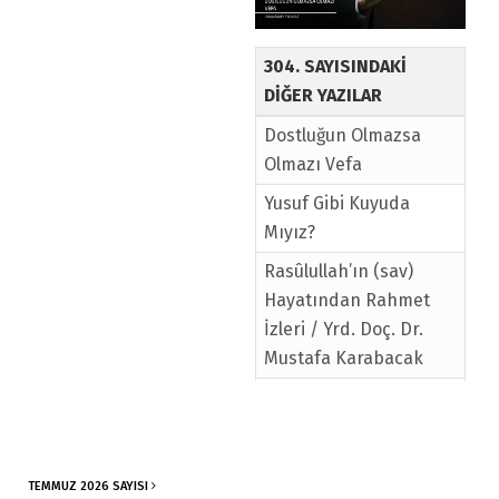
304. SAYISINDAKİ
DİĞER YAZILAR
Dostluğun Olmazsa
Olmazı Vefa
Yusuf Gibi Kuyuda
Mıyız?
Rasûlullah’ın (sav)
Hayatından Rahmet
İzleri / Yrd. Doç. Dr.
Mustafa Karabacak
Şifadaki Esrar /
Psikiyatrist Prof. Dr.
Sefa Saygılı
TEMMUZ 2026 SAYISI
Şeytanın İsyan Mantığı