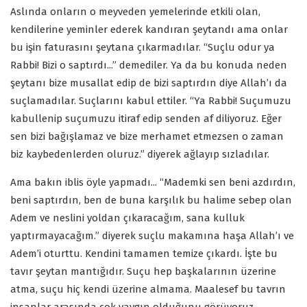
Aslında onların o meyveden yemelerinde etkili olan,
kendilerine yeminler ederek kandıran şeytandı ama onlar
bu işin faturasını şeytana çıkarmadılar. “Suçlu odur ya
Rabbi! Bizi o saptırdı...” demediler. Ya da bu konuda neden
şeytanı bize musallat edip de bizi saptırdın diye Allah’ı da
suçlamadılar. Suçlarını kabul ettiler. “Ya Rabbi! Suçumuzu
kabullenip suçumuzu itiraf edip senden af diliyoruz. Eğer
sen bizi bağışlamaz ve bize merhamet etmezsen o zaman
biz kaybedenlerden oluruz.” diyerek ağlayıp sızladılar.
Ama bakın iblis öyle yapmadı... “Mademki sen beni azdırdın,
beni saptırdın, ben de buna karşılık bu halime sebep olan
Adem ve neslini yoldan çıkaracağım, sana kulluk
yaptırmayacağım.” diyerek suçlu makamına haşa Allah’ı ve
Adem’i oturttu. Kendini tamamen temize çıkardı. İşte bu
tavır şeytan mantığıdır. Suçu hep başkalarının üzerine
atma, suçu hiç kendi üzerine almama. Maalesef bu tavrın