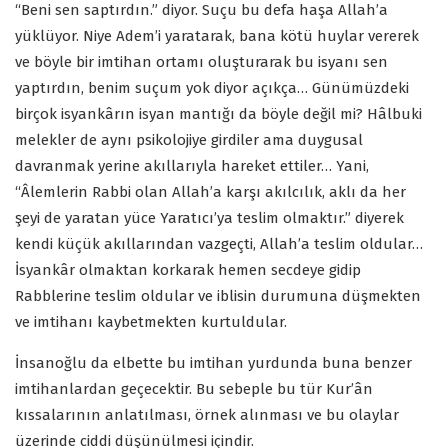
“Beni sen saptırdın.” diyor. Suçu bu defa haşa Allah’a
yüklüyor. Niye Adem’i yaratarak, bana kötü huylar vererek
ve böyle bir imtihan ortamı oluşturarak bu isyanı sen
yaptırdın, benim suçum yok diyor açıkça… Günümüzdeki
birçok isyankârın isyan mantığı da böyle değil mi? Hâlbuki
melekler de aynı psikolojiye girdiler ama duygusal
davranmak yerine akıllarıyla hareket ettiler… Yani,
“Âlemlerin Rabbi olan Allah’a karşı akılcılık, aklı da her
şeyi de yaratan yüce Yaratıcı’ya teslim olmaktır.” diyerek
kendi küçük akıllarından vazgeçti, Allah’a teslim oldular…
İsyankâr olmaktan korkarak hemen secdeye gidip
Rabblerine teslim oldular ve iblisin durumuna düşmekten
ve imtihanı kaybetmekten kurtuldular.
İnsanoğlu da elbette bu imtihan yurdunda buna benzer
imtihanlardan geçecektir. Bu sebeple bu tür Kur’ân
kıssalarının anlatılması, örnek alınması ve bu olaylar
üzerinde ciddi düşünülmesi içindir.