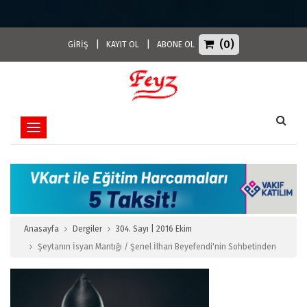
(0)
|
|
GİRİŞ
KAYIT OL
ABONE OL
Toggle navigation
Anasayfa
Dergiler
304. Sayı | 2016 Ekim
Şeytanın İsyan Mantığı / Şenel İlhan Beyefendi'nin Sohbetinden