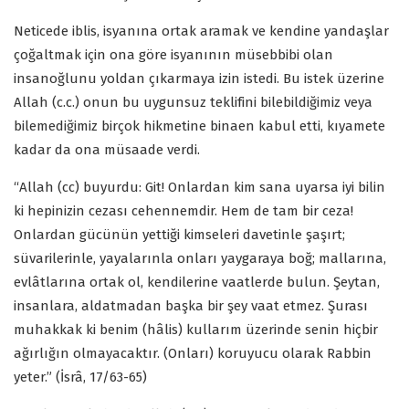
Neticede iblis, isyanına ortak aramak ve kendine yandaşlar
çoğaltmak için ona göre isyanının müsebbibi olan
insanoğlunu yoldan çıkarmaya izin istedi. Bu istek üzerine
Allah (c.c.) onun bu uygunsuz teklifini bilebildiğimiz veya
bilemediğimiz birçok hikmetine binaen kabul etti, kıyamete
kadar da ona müsaade verdi.
“Allah (cc) buyurdu: Git! Onlardan kim sana uyarsa iyi bilin
ki hepinizin cezası cehennemdir. Hem de tam bir ceza!
Onlardan gücünün yettiği kimseleri davetinle şaşırt;
süvarilerinle, yayalarınla onları yaygaraya boğ; mallarına,
evlâtlarına ortak ol, kendilerine vaatlerde bulun. Şeytan,
insanlara, aldatmadan başka bir şey vaat etmez. Şurası
muhakkak ki benim (hâlis) kullarım üzerinde senin hiçbir
ağırlığın olmayacaktır. (Onları) koruyucu olarak Rabbin
yeter.” (İsrâ, 17/63-65)