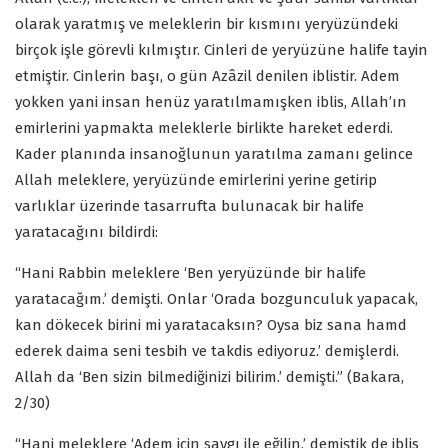
olarak yaratmış ve meleklerin bir kısmını yeryüzündeki
birçok işle görevli kılmıştır. Cinleri de yeryüzüne halife tayin
etmiştir. Cinlerin başı, o gün Azâzil denilen iblistir. Adem
yokken yani insan henüz yaratılmamışken iblis, Allah’ın
emirlerini yapmakta meleklerle birlikte hareket ederdi.
Kader planında insanoğlunun yaratılma zamanı gelince
Allah meleklere, yeryüzünde emirlerini yerine getirip
varlıklar üzerinde tasarrufta bulunacak bir halife
yaratacağını bildirdi:
“Hani Rabbin meleklere ‘Ben yeryüzünde bir halife
yaratacağım.’ demişti. Onlar ‘Orada bozgunculuk yapacak,
kan dökecek birini mi yaratacaksın? Oysa biz sana hamd
ederek daima seni tesbih ve takdis ediyoruz.’ demişlerdi.
Allah da ‘Ben sizin bilmediğinizi bilirim.’ demişti.” (Bakara,
2/30)
“Hani meleklere ‘Adem için saygı ile eğilin.’ demiştik de iblis