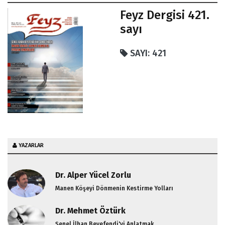
/ Şenel İlhan
Feyz Dergisi 421.
Beyefendi'nin
sayı
Sohbetinden
SAYI: 421
YAZARLAR
Dr. Alper Yücel Zorlu
Manen Köşeyi Dönmenin Kestirme Yolları
Dr. Mehmet Öztürk
Şenel İlhan Beyefendi'yi Anlatmak...