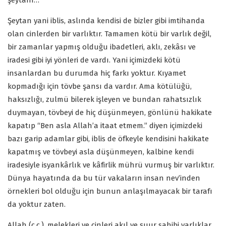
şeytanı…
Şeytan yani iblis, aslında kendisi de bizler gibi imtihanda
olan cinlerden bir varlıktır. Tamamen kötü bir varlık değil,
bir zamanlar yapmış olduğu ibadetleri, aklı, zekâsı ve
iradesi gibi iyi yönleri de vardı. Yani içimizdeki kötü
insanlardan bu durumda hiç farkı yoktur. Kıyamet
kopmadığı için tövbe şansı da vardır. Ama kötülüğü,
haksızlığı, zulmü bilerek işleyen ve bundan rahatsızlık
duymayan, tövbeyi de hiç düşünmeyen, gönlünü hakikate
kapatıp “Ben asla Allah’a itaat etmem.” diyen içimizdeki
bazı garip adamlar gibi, iblis de öfkeyle kendisini hakikate
kapatmış ve tövbeyi asla düşünmeyen, kalbine kendi
iradesiyle isyankârlık ve kâfirlik mührü vurmuş bir varlıktır.
Dünya hayatında da bu tür vakaların insan nev’inden
örnekleri bol olduğu için bunun anlaşılmayacak bir tarafı
da yoktur zaten.
Allah (c.c.), melekleri ve cinleri akıl ve şuur sahibi varlıklar