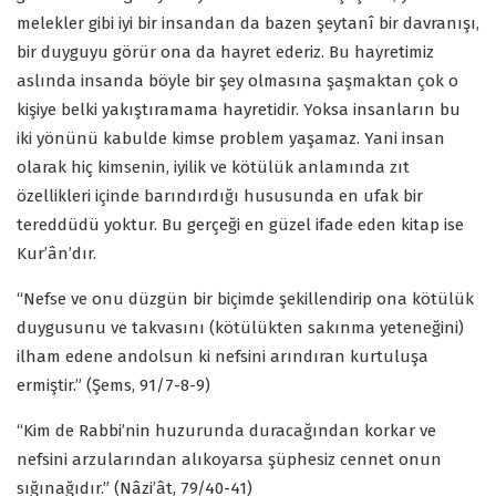
melekler gibi iyi bir insandan da bazen şeytanî bir davranışı,
bir duyguyu görür ona da hayret ederiz. Bu hayretimiz
aslında insanda böyle bir şey olmasına şaşmaktan çok o
kişiye belki yakıştıramama hayretidir. Yoksa insanların bu
iki yönünü kabulde kimse problem yaşamaz. Yani insan
olarak hiç kimsenin, iyilik ve kötülük anlamında zıt
özellikleri içinde barındırdığı hususunda en ufak bir
tereddüdü yoktur. Bu gerçeği en güzel ifade eden kitap ise
Kur’ân’dır.
“Nefse ve onu düzgün bir biçimde şekillendirip ona kötülük
duygusunu ve takvasını (kötülükten sakınma yeteneğini)
ilham edene andolsun ki nefsini arındıran kurtuluşa
ermiştir.” (Şems, 91/7-8-9)
“Kim de Rabbi’nin huzurunda duracağından korkar ve
nefsini arzularından alıkoyarsa şüphesiz cennet onun
sığınağıdır.” (Nâzi’ât, 79/40-41)