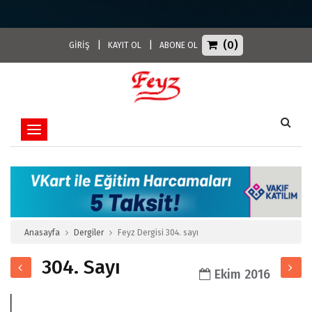
(0)
|
|
GİRİŞ
KAYIT OL
ABONE OL
Toggle navigation
Anasayfa
Dergiler
Feyz Dergisi 304. sayı
304. Sayı
Ekim 2016