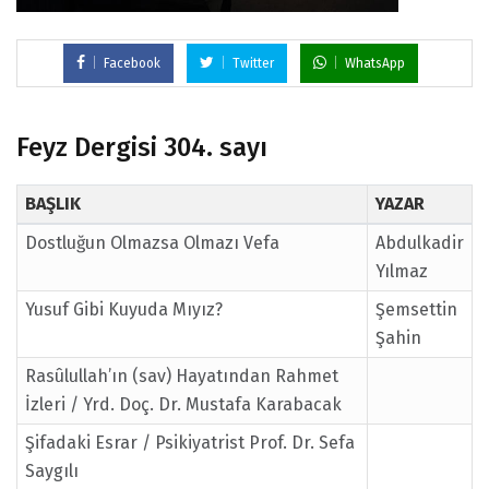
Facebook
Twitter
WhatsApp
Feyz Dergisi 304. sayı
BAŞLIK
YAZAR
Dostluğun Olmazsa Olmazı Vefa
Abdulkadir
Yılmaz
Yusuf Gibi Kuyuda Mıyız?
Şemsettin
Şahin
Rasûlullah’ın (sav) Hayatından Rahmet
İzleri / Yrd. Doç. Dr. Mustafa Karabacak
Şifadaki Esrar / Psikiyatrist Prof. Dr. Sefa
Saygılı