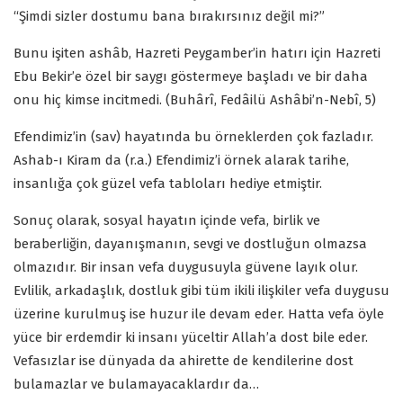
“Şimdi sizler dostumu bana bırakırsınız değil mi?”
Bunu işiten ashâb, Hazreti Peygamber’in hatırı için Hazreti
Ebu Bekir’e özel bir saygı göstermeye başladı ve bir daha
onu hiç kimse incitmedi. (Buhârî, Fedâilü Ashâbi’n-Nebî, 5)
Efendimiz’in (sav) hayatında bu örneklerden çok fazladır.
Ashab-ı Kiram da (r.a.) Efendimiz’i örnek alarak tarihe,
insanlığa çok güzel vefa tabloları hediye etmiştir.
Sonuç olarak, sosyal hayatın içinde vefa, birlik ve
beraberliğin, dayanışmanın, sevgi ve dostluğun olmazsa
olmazıdır. Bir insan vefa duygusuyla güvene layık olur.
Evlilik, arkadaşlık, dostluk gibi tüm ikili ilişkiler vefa duygusu
üzerine kurulmuş ise huzur ile devam eder. Hatta vefa öyle
yüce bir erdemdir ki insanı yüceltir Allah’a dost bile eder.
Vefasızlar ise dünyada da ahirette de kendilerine dost
bulamazlar ve bulamayacaklardır da…