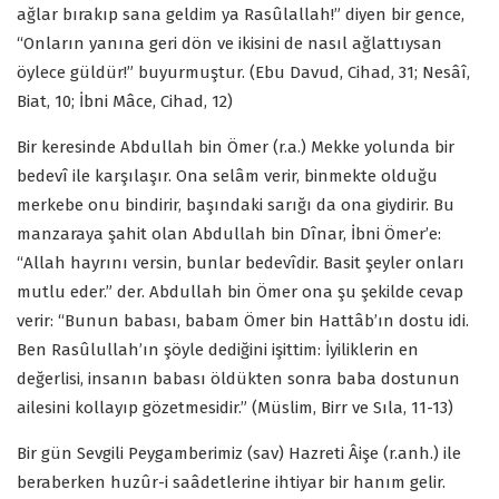
ağlar bırakıp sana geldim ya Rasûlallah!” diyen bir gence,
“Onların yanına geri dön ve ikisini de nasıl ağlattıysan
öylece güldür!” buyurmuştur. (Ebu Davud, Cihad, 31; Nesâî,
Biat, 10; İbni Mâce, Cihad, 12)
Bir keresinde Abdullah bin Ömer (r.a.) Mekke yolunda bir
bedevî ile karşılaşır. Ona selâm verir, binmekte olduğu
merkebe onu bindirir, başındaki sarığı da ona giydirir. Bu
manzaraya şahit olan Abdullah bin Dînar, İbni Ömer’e:
“Allah hayrını versin, bunlar bedevîdir. Basit şeyler onları
mutlu eder.” der. Abdullah bin Ömer ona şu şekilde cevap
verir: “Bunun babası, babam Ömer bin Hattâb’ın dostu idi.
Ben Rasûlullah’ın şöyle dediğini işittim: İyiliklerin en
değerlisi, insanın babası öldükten sonra baba dostunun
ailesini kollayıp gözetmesidir.” (Müslim, Birr ve Sıla, 11-13)
Bir gün Sevgili Peygamberimiz (sav) Hazreti Âişe (r.anh.) ile
beraberken huzûr-i saâdetlerine ihtiyar bir hanım gelir.