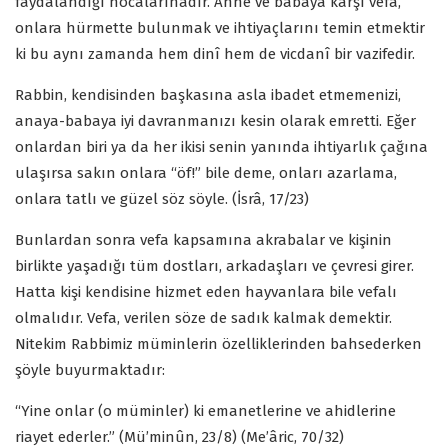
faydalandığı hocalarınadır. Anne ve babaya karşı vefa,
onlara hürmette bulunmak ve ihtiyaçlarını temin etmektir
ki bu aynı zamanda hem dinî hem de vicdanî bir vazifedir.
Rabbin, kendisinden başkasına asla ibadet etmemenizi,
anaya-babaya iyi davranmanızı kesin olarak emretti. Eğer
onlardan biri ya da her ikisi senin yanında ihtiyarlık çağına
ulaşırsa sakın onlara “öf!” bile deme, onları azarlama,
onlara tatlı ve güzel söz söyle. (İsrâ, 17/23)
Bunlardan sonra vefa kapsamına akrabalar ve kişinin
birlikte yaşadığı tüm dostları, arkadaşları ve çevresi girer.
Hatta kişi kendisine hizmet eden hayvanlara bile vefalı
olmalıdır. Vefa, verilen söze de sadık kalmak demektir.
Nitekim Rabbimiz müminlerin özelliklerinden bahsederken
şöyle buyurmaktadır:
“Yine onlar (o müminler) ki emanetlerine ve ahidlerine
riayet ederler.” (Mü’minûn, 23/8) (Me’âric, 70/32)