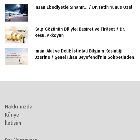
İnsan Ebediyetle Sınanır… / Dr. Fatih Yunus Özel
Kalp Gözünün Diliyle: Basîret ve Firâset / Dr.
Resul Akkoyun
İman, Akıl ve Delil: İstidlali Bilginin Kesinliği
Üzerine / Şenel İlhan Beyefendi’nin Sohbetinden
Hakkımızda
Künye
İletişim