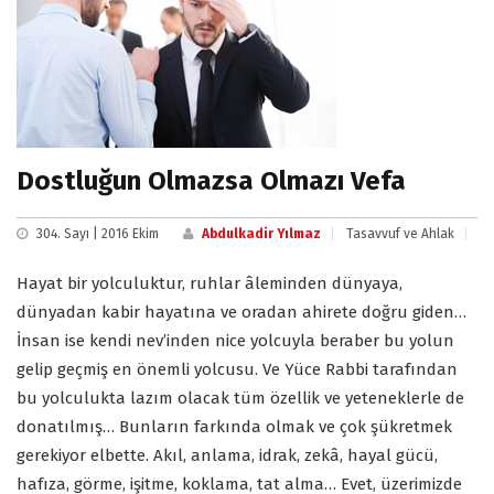
Dostluğun Olmazsa Olmazı Vefa
304. Sayı | 2016 Ekim
Abdulkadir Yılmaz
Tasavvuf ve Ahlak
Hayat bir yolculuktur, ruhlar âleminden dünyaya,
dünyadan kabir hayatına ve oradan ahirete doğru giden…
İnsan ise kendi nev’inden nice yolcuyla beraber bu yolun
gelip geçmiş en önemli yolcusu. Ve Yüce Rabbi tarafından
bu yolculukta lazım olacak tüm özellik ve yeteneklerle de
donatılmış… Bunların farkında olmak ve çok şükretmek
gerekiyor elbette. Akıl, anlama, idrak, zekâ, hayal gücü,
hafıza, görme, işitme, koklama, tat alma… Evet, üzerimizde