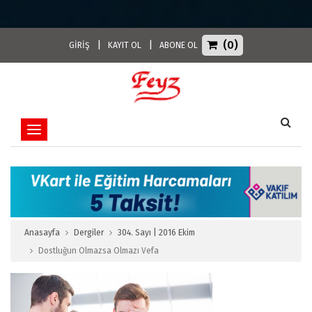
(0)
|
|
GİRİŞ
KAYIT OL
ABONE OL
Toggle navigation
Anasayfa
Dergiler
304. Sayı | 2016 Ekim
Dostluğun Olmazsa Olmazı Vefa