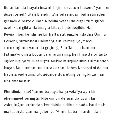
Bu anlamda hayatı insanlık için “usvetun hasene” yani “en
güzel örnek” olan Efendimiz’in vefasından bahsetmeden
geçmek elbette olmaz. Nitekim vefası da diğer tüm güzel
özellikleri gibi anlatmayla bitecek gibi değildir. Hz.
Peygamber, kendisine bir hafta süt emziren dadısı Ümmü
Eymen’i, sütannesi Halime’yi, süt kardeşi Şeyma’yı,
çocukluğunu yanında geçirdiği Ebu Talib’in hanımı
Fatıma’yı ömrü boyunca unutmamış, her fırsatta onlarla
ilgilenmiş, yardım etmiştir. Mekke mürşiklerinin zulmünden
kaçan Müslümanlara kucak açan Habeş Necaşisi’ni daima
hayırla yâd etmiş, öldüğünde dua etmiş ve hiçbir zaman
unutmamıştır.
Efendimiz, (sav) “anne-babaya karşı vefa”ya ayrı bir
ehemmiyet vermiştir. Nitekim bir defasında uzun bir
yolculuğun ardından kendisiyle birlikte cihada katılmak
maksadıyla yanına gelen ve “Anne-babamı ardımdan