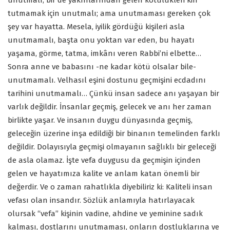
unutmalı, bir de yakınlarından gelen kötülükleri kin
tutmamak için unutmalı; ama unutmaması gereken çok
şey var hayatta. Mesela, iyilik gördüğü kişileri asla
unutmamalı, başta onu yoktan var eden, bu hayatı
yaşama, görme, tatma, imkânı veren Rabbi’ni elbette…
Sonra anne ve babasını -ne kadar kötü olsalar bile-
unutmamalı. Velhasıl eşini dostunu geçmişini ecdadını
tarihini unutmamalı… Çünkü insan sadece anı yaşayan bir
varlık değildir. İnsanlar geçmiş, gelecek ve anı her zaman
birlikte yaşar. Ve insanın duygu dünyasında geçmiş,
geleceğin üzerine inşa edildiği bir binanın temelinden farklı
değildir. Dolayısıyla geçmişi olmayanın sağlıklı bir geleceği
de asla olamaz. İşte vefa duygusu da geçmişin içinden
gelen ve hayatımıza kalite ve anlam katan önemli bir
değerdir. Ve o zaman rahatlıkla diyebiliriz ki: Kaliteli insan
vefası olan insandır. Sözlük anlamıyla hatırlayacak
olursak “vefa” kişinin vadine, ahdine ve yeminine sadık
kalması, dostlarını unutmaması, onların dostluklarına ve