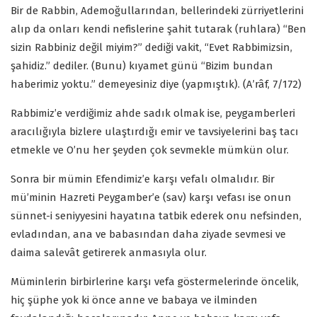
Bir de Rabbin, Ademoğullarından, bellerindeki zürriyetlerini
alıp da onları kendi nefislerine şahit tutarak (ruhlara) “Ben
sizin Rabbiniz değil miyim?” dediği vakit, “Evet Rabbimizsin,
şahidiz.” dediler. (Bunu) kıyamet günü “Bizim bundan
haberimiz yoktu.” demeyesiniz diye (yapmıştık). (A’râf, 7/172)
Rabbimiz’e verdiğimiz ahde sadık olmak ise, peygamberleri
aracılığıyla bizlere ulaştırdığı emir ve tavsiyelerini baş tacı
etmekle ve O’nu her şeyden çok sevmekle mümkün olur.
Sonra bir mümin Efendimiz’e karşı vefalı olmalıdır. Bir
mü’minin Hazreti Peygamber’e (sav) karşı vefası ise onun
sünnet-i seniyyesini hayatına tatbik ederek onu nefsinden,
evladından, ana ve babasından daha ziyade sevmesi ve
daima salevât getirerek anmasıyla olur.
Müminlerin birbirlerine karşı vefa göstermelerinde öncelik,
hiç şüphe yok ki önce anne ve babaya ve ilminden