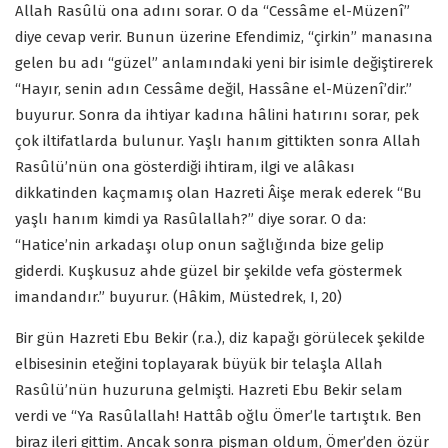
Allah Rasûlü ona adını sorar. O da “Cessâme el-Müzenî”
diye cevap verir. Bunun üzerine Efendimiz, “çirkin” manasına
gelen bu adı “güzel” anlamındaki yeni bir isimle değiştirerek
“Hayır, senin adın Cessâme değil, Hassâne el-Müzenî’dir.”
buyurur. Sonra da ihtiyar kadına hâlini hatırını sorar, pek
çok iltifatlarda bulunur. Yaşlı hanım gittikten sonra Allah
Rasûlü’nün ona gösterdiği ihtiram, ilgi ve alâkası
dikkatinden kaçmamış olan Hazreti Âişe merak ederek “Bu
yaşlı hanım kimdi ya Rasûlallah?” diye sorar. O da:
“Hatice’nin arkadaşı olup onun sağlığında bize gelip
giderdi. Kuşkusuz ahde güzel bir şekilde vefa göstermek
imandandır.” buyurur. (Hâkim, Müstedrek, I, 20)
Bir gün Hazreti Ebu Bekir (r.a.), diz kapağı görülecek şekilde
elbisesinin eteğini toplayarak büyük bir telaşla Allah
Rasûlü’nün huzuruna gelmişti. Hazreti Ebu Bekir selam
verdi ve “Ya Rasûlallah! Hattâb oğlu Ömer’le tartıştık. Ben
biraz ileri gittim. Ancak sonra pişman oldum, Ömer’den özür