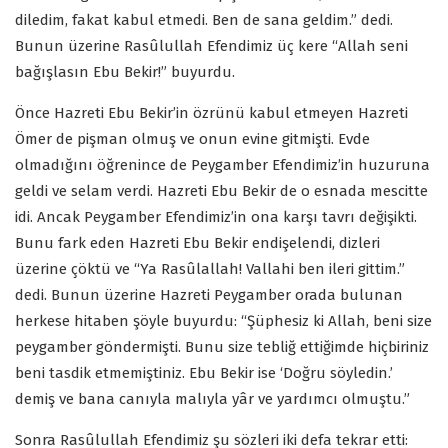
diledim, fakat kabul etmedi. Ben de sana geldim.” dedi.
Bunun üzerine Rasûlullah Efendimiz üç kere “Allah seni
bağışlasın Ebu Bekir!” buyurdu.
Önce Hazreti Ebu Bekir’in özrünü kabul etmeyen Hazreti
Ömer de pişman olmuş ve onun evine gitmişti. Evde
olmadığını öğrenince de Peygamber Efendimiz’in huzuruna
geldi ve selam verdi. Hazreti Ebu Bekir de o esnada mescitte
idi. Ancak Peygamber Efendimiz’in ona karşı tavrı değişikti.
Bunu fark eden Hazreti Ebu Bekir endişelendi, dizleri
üzerine çöktü ve “Ya Rasûlallah! Vallahi ben ileri gittim.”
dedi. Bunun üzerine Hazreti Peygamber orada bulunan
herkese hitaben şöyle buyurdu: “Şüphesiz ki Allah, beni size
peygamber göndermişti. Bunu size tebliğ ettiğimde hiçbiriniz
beni tasdik etmemiştiniz. Ebu Bekir ise ‘Doğru söyledin.’
demiş ve bana canıyla malıyla yâr ve yardımcı olmuştu.”
Sonra Rasûlullah Efendimiz şu sözleri iki defa tekrar etti: