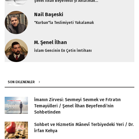
Şenel İlhan Beyefendi'yi Anlatmak...
Nail Başeski
"Kurban"la Teslimiyeti Yakalamak
M. Şenel İlhan
İslam Gencinin En Çetin İmtihanı
SON EKLENENLER
İmanın Zirvesi: Sevmeyi Sevmek ve Fıtratın
Temayülleri / Şenel İlhan Beyefendi’nin
Sohbetinden
Sohbet ve Hizmetin Mânevî Terbiyedeki Yeri / Dr.
İrfan Kehya