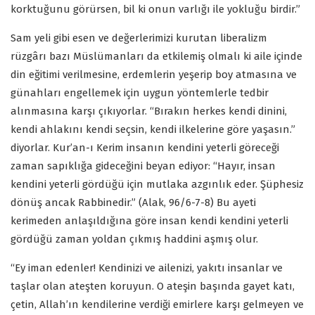
korktuğunu görürsen, bil ki onun varlığı ile yokluğu birdir.”
Sam yeli gibi esen ve değerlerimizi kurutan liberalizm
rüzgârı bazı Müslümanları da etkilemiş olmalı ki aile içinde
din eğitimi verilmesine, erdemlerin yeşerip boy atmasına ve
günahları engellemek için uygun yöntemlerle tedbir
alınmasına karşı çıkıyorlar. “Bırakın herkes kendi dinini,
kendi ahlakını kendi seçsin, kendi ilkelerine göre yaşasın.”
diyorlar. Kur’an-ı Kerim insanın kendini yeterli göreceği
zaman sapıklığa gideceğini beyan ediyor: “Hayır, insan
kendini yeterli gördüğü için mutlaka azgınlık eder. Şüphesiz
dönüş ancak Rabbinedir.” (Alak, 96/6-7-8) Bu ayeti
kerimeden anlaşıldığına göre insan kendi kendini yeterli
gördüğü zaman yoldan çıkmış haddini aşmış olur.
“Ey iman edenler! Kendinizi ve ailenizi, yakıtı insanlar ve
taşlar olan ateşten koruyun. O ateşin başında gayet katı,
çetin, Allah’ın kendilerine verdiği emirlere karşı gelmeyen ve