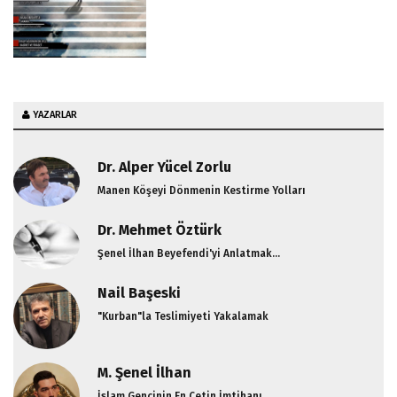
YAZARLAR
Dr. Alper Yücel Zorlu
Manen Köşeyi Dönmenin Kestirme Yolları
Dr. Mehmet Öztürk
Şenel İlhan Beyefendi'yi Anlatmak...
Nail Başeski
"Kurban"la Teslimiyeti Yakalamak
M. Şenel İlhan
İslam Gencinin En Çetin İmtihanı