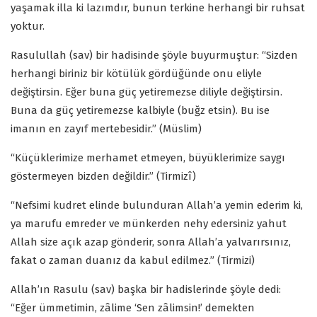
yaşamak illa ki lazımdır, bunun terkine herhangi bir ruhsat
yoktur.
Rasulullah (sav) bir hadisinde şöyle buyurmuştur: “Sizden
herhangi biriniz bir kötülük gördüğünde onu eliyle
değiştirsin. Eğer buna güç yetiremezse diliyle değiştirsin.
Buna da güç yetiremezse kalbiyle (buğz etsin). Bu ise
imanın en zayıf mertebesidir.” (Müslim)
“Küçüklerimize merhamet etmeyen, büyüklerimize saygı
göstermeyen bizden değildir.” (Tirmizî)
“Nefsimi kudret elinde bulunduran Allah’a yemin ederim ki,
ya marufu emreder ve münkerden nehy edersiniz yahut
Allah size açık azap gönderir, sonra Allah’a yalvarırsınız,
fakat o zaman duanız da kabul edilmez.” (Tirmizi)
Allah’ın Rasulu (sav) başka bir hadislerinde şöyle dedi:
“Eğer ümmetimin, zâlime ‘Sen zâlimsin!’ demekten