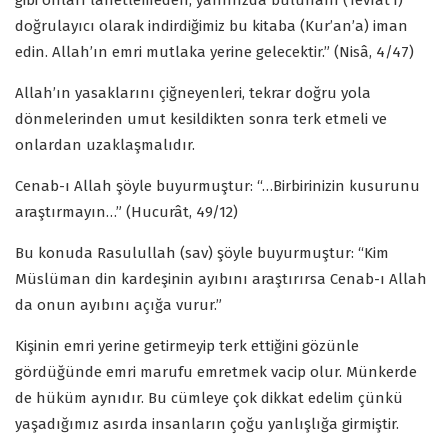
gibi onları lânetlemeden, yanınızda bulunanı (Tevrat’ı)
doğrulayıcı olarak indirdiğimiz bu kitaba (Kur’an’a) iman
edin. Allah’ın emri mutlaka yerine gelecektir.” (Nisâ, 4/47)
Allah’ın yasaklarını çiğneyenleri, tekrar doğru yola
dönmelerinden umut kesildikten sonra terk etmeli ve
onlardan uzaklaşmalıdır.
Cenab-ı Allah şöyle buyurmuştur: “…Birbirinizin kusurunu
araştırmayın…” (Hucurât, 49/12)
Bu konuda Rasulullah (sav) şöyle buyurmuştur: “Kim
Müslüman din kardeşinin ayıbını araştırırsa Cenab-ı Allah
da onun ayıbını açığa vurur.”
Kişinin emri yerine getirmeyip terk ettiğini gözünle
gördüğünde emri marufu emretmek vacip olur. Münkerde
de hüküm aynıdır. Bu cümleye çok dikkat edelim çünkü
yaşadığımız asırda insanların çoğu yanlışlığa girmiştir.