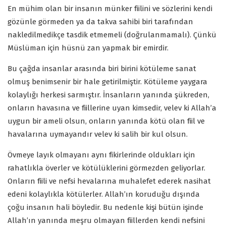
En mühim olan bir insanın münker fiilini ve sözlerini kendi
gözünle görmeden ya da takva sahibi biri tarafından
nakledilmedikçe tasdik etmemeli (doğrulanmamalı). Çünkü
Müslüman için hüsnü zan yapmak bir emirdir.
Bu çağda insanlar arasında biri birini kötüleme sanat
olmuş benimsenir bir hale getirilmiştir. Kötüleme yaygara
kolaylığı herkesi sarmıştır. İnsanların yanında şükreden,
onların havasına ve fiillerine uyan kimsedir, velev ki Allah’a
uygun bir ameli olsun, onların yanında kötü olan fiil ve
havalarına uymayandır velev ki salih bir kul olsun.
Övmeye layık olmayanı aynı fikirlerinde oldukları için
rahatlıkla överler ve kötülüklerini görmezden geliyorlar.
Onların fiili ve nefsi hevalarına muhalefet ederek nasihat
edeni kolaylıkla kötülerler. Allah’ın koruduğu dışında
çoğu insanın hali böyledir. Bu nedenle kişi bütün işinde
Allah’ın yanında meşru olmayan fiillerden kendi nefsini