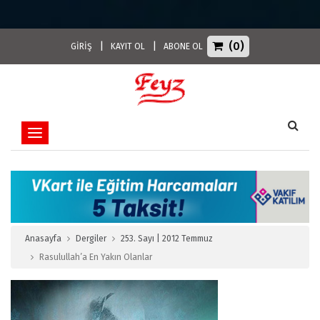
(0)
|
|
GİRİŞ
KAYIT OL
ABONE OL
Toggle navigation
Anasayfa
Dergiler
253. Sayı | 2012 Temmuz
Rasulullah’a En Yakın Olanlar