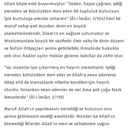
Allah böyle emir buyurmuştur: “Sizden, hayra çağıran, iyiliği
emreden ve kötülükten men eden bir topluluk bulunsun.
İşte kurtuluşa erenler onlardır.” (Âl-i İmrân, 3/104) Emri bil
maruf nehyi anil münker, dinin en büyük
alametlerindendir, İslam’ın en sağlam sütunudur ve
Müslümanlara büyük bir vazifedir. Emir vahy ile dinin düzeni
ve bütün ihtiyaçları yerine getirilebilir, ihmalinde hukukla
yok olur, hadler aşılır. Haklar gizlenir, batıllar da zahir olur.
“Siz, insanlar için çıkarılmış en hayırlı ümmetsiniz. İyiliği
emreder, kötülükten men eder ve Allah’a iman edersiniz.
Kitap ehli de inansalardı elbette kendileri için hayırlı
olurdu. Onlardan iman edenler de var. Ama pek çoğu fasık
kimselerdir.” (Âl-i İmrân, 3/110)
Maruf: Allah’ın yapılmasını emrettiği ve kulunun onu
yerine getirmesini sevdiği amellerdir. Münker ise Allah’ın
istemediği fiillerdir. Allah’ın emri ve vahiylerine uygun