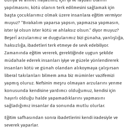
dünya ve ahiret hayatımız için iyi ve faydalı olanın
yapılmasını, kötü olanın terk edilmesini sağlamak için
başta çocuklarımız olmak üzere insanlara eğitim vermiyor
muyuz? “Bırakalım yaparsa yapsın, yapmazsa yapmasın,
ister iyi olsun ister kötü ve ahlaksız olsun.” diyor muyuz?
Beşerî arzularımız ve duygularımız bizi günaha, yanlışlığa,
haksızlığa, ibadetleri terk etmeye de sevk edebiliyor.
Zamanında eğitim vererek, gerektiğinde uygun şekilde
müdahale ederek insanları iyiye ve güzele yönlendirerek
insanları kötü ve günah olandan alıkoymaya çalışırsan
liberal takılanları bilmem ama biz müminler vazifemizi
yapmış oluruz. Nefsinin meşru olmayan arzularını yenme
konusunda kendisine yardımcı olduğumuz, kendisi için
hayırlı olduğu halde yapamadıklarını yapmasını
sağladığımız insanlar da sonunda mutlu olurlar.
Eğitim safhasından sonra ibadetlerini kendi iradesiyle ve
severek yaparlar.