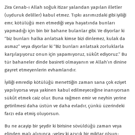
Zira Cenab-ı Allah soğuk itizar yalandan yapılan illetler
(uyduruk deliller) kabul etmez. Tıpkı asrımızdaki gibi iyiliği
emr, kötülüğü men etmediği veya hayatında bunları
yapmadığı için bin bir bahane bulanlar gibi. Ve diyorlar ki
“biz bunları halka anlatsak kimse bizi dinlemez, kulak da
asmaz” veya diyorlar ki “Biz bunları anlatsak zorluklarla
karşılaşıyoruz onun için yapamıyoruz, sükût ediyoruz.” Bu
tür bahaneler dinde basireti olmayanın ve Allah’ın dinine
gayret etmeyenlerin evhamlarıdır.
İyiliği emredip kötülüğü menettiğin zaman sana çok eziyet
yapılıyorsa veya yakinen kabul edilmeyeceğine inanıyorsan
sükût etmek caiz olur. Buna rağmen emir ve neyhin yerine
getirilmesi daha üstün ve daha evladır, çünkü üzerindeki
farzı eda etmiş oluyorsun.
Bu ne acayip bir şeydir ki birisine sövüldüğü zaman veya
elinden malı alınınca -velev ki azıcık bir miktar olsun-