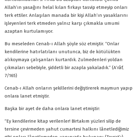
Allah’ın yasağını helal kılan fırkayı tasvip etmeyip onları
terk ettiler. Anlaşılan manada bir kişi Allah’ın yasaklarını
işleyenleri terk etmeden yalnız karşı çıkmakla umumi
azaptan kurtulamıyor.
Bu meseleden Cenab-ı Allah şöyle söz etmiştir. “Onlar
kendilerine hatırlatılanı unutunca, biz de kötülükten
alıkoymaya çalışanları kurtardık. Zulmedenleri yoldan
çıkmaları sebebiyle, şiddetli bir azapla yakaladık.” (A’râf,
7/165)
Cenab-ı Allah onların şekillerini değiştirerek maymun yapıp
onlara lanet etmiştir.
Başka bir ayet de daha onlara lanet etmiştir:
“Ey kendilerine kitap verilenler! Birtakım yüzleri silip de
tersine çevirmeden yahut cumartesi halkını lânetlediğimiz