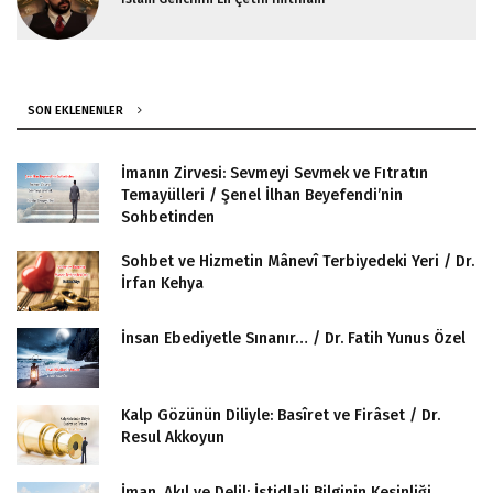
SON EKLENENLER
İmanın Zirvesi: Sevmeyi Sevmek ve Fıtratın
Temayülleri / Şenel İlhan Beyefendi’nin
Sohbetinden
Sohbet ve Hizmetin Mânevî Terbiyedeki Yeri / Dr.
İrfan Kehya
İnsan Ebediyetle Sınanır… / Dr. Fatih Yunus Özel
Kalp Gözünün Diliyle: Basîret ve Firâset / Dr.
Resul Akkoyun
İman, Akıl ve Delil: İstidlali Bilginin Kesinliği