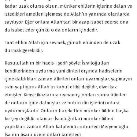
kadar uzak olursa olsun, münker ehillerin içlerine dalan ve
istedikleri amelleri işlemese de Allah’ın yanında olanlarda
sayılıyor. Eğer onlara Allah’tan bir azap isabet ederse ona
da isabet eder çünkü o da onların içindedir.
Taat ehlini Allah için sevmek, günah ehlinden de uzak
durmak gereklidir.
Rasulullah’ın bir hadis-i şerifi şöyle: İsrailoğulları
kendilerinden uydurma yani dinleri dışında hadiselerin
içine daldıkları zaman âlimleri onları uyarmışlar, yapmayın
sizin yaptığınız Allah’ın kabul ettiği değildir, diye ikaz
etmişler. Kimse ikazlarına uymamış, ondan sonra âlimleri
de onların içine dalmışlar ve bütün din işlerini onlara
uydurmuşlardır. Onların hareketleri münker fiilden başka
bir şey değildir, olamaz. İsrailoğulları münker fiilleri
yaptıkları zaman Allah kalplerini mühürledi Meryem oğlu
İsa’nın lisanı üzere onları lanetledi.