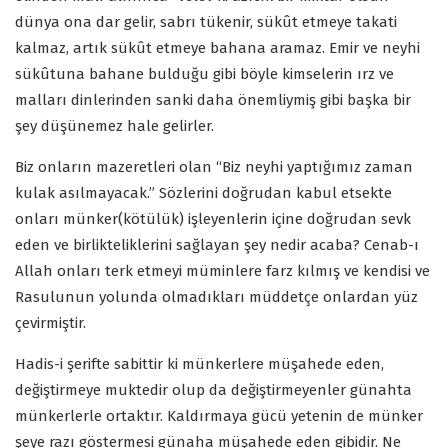
dünya ona dar gelir, sabrı tükenir, sükût etmeye takati
kalmaz, artık sükût etmeye bahana aramaz. Emir ve neyhi
sükûtuna bahane bulduğu gibi böyle kimselerin ırz ve
malları dinlerinden sanki daha önemliymiş gibi başka bir
şey düşünemez hale gelirler.
Biz onların mazeretleri olan “Biz neyhi yaptığımız zaman
kulak asılmayacak.” Sözlerini doğrudan kabul etsekte
onları münker(kötülük) işleyenlerin içine doğrudan sevk
eden ve birlikteliklerini sağlayan şey nedir acaba? Cenab-ı
Allah onları terk etmeyi müminlere farz kılmış ve kendisi ve
Rasulunun yolunda olmadıkları müddetçe onlardan yüz
çevirmiştir.
Hadis-i şerifte sabittir ki münkerlere müşahede eden,
değiştirmeye muktedir olup da değiştirmeyenler günahta
münkerlerle ortaktır. Kaldırmaya gücü yetenin de münker
şeye razı göstermesi günaha müşahede eden gibidir. Ne