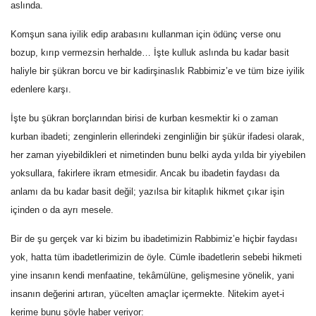
aslında.
Komşun sana iyilik edip arabasını kullanman için ödünç verse onu
bozup, kırıp vermezsin herhalde… İşte kulluk aslında bu kadar basit
haliyle bir şükran borcu ve bir kadirşinaslık Rabbimiz’e ve tüm bize iyilik
edenlere karşı.
İşte bu şükran borçlarından birisi de kurban kesmektir ki o zaman
kurban ibadeti; zenginlerin ellerindeki zenginliğin bir şükür ifadesi olarak,
her zaman yiyebildikleri et nimetinden bunu belki ayda yılda bir yiyebilen
yoksullara, fakirlere ikram etmesidir. Ancak bu ibadetin faydası da
anlamı da bu kadar basit değil; yazılsa bir kitaplık hikmet çıkar işin
içinden o da ayrı mesele.
Bir de şu gerçek var ki bizim bu ibadetimizin Rabbimiz’e hiçbir faydası
yok, hatta tüm ibadetlerimizin de öyle. Cümle ibadetlerin sebebi hikmeti
yine insanın kendi menfaatine, tekâmülüne, gelişmesine yönelik, yani
insanın değerini artıran, yücelten amaçlar içermekte. Nitekim ayet-i
kerime bunu şöyle haber veriyor: