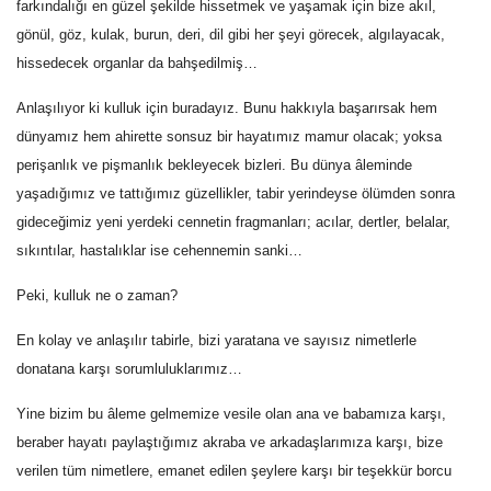
farkındalığı en güzel şekilde hissetmek ve yaşamak için bize akıl,
gönül, göz, kulak, burun, deri, dil gibi her şeyi görecek, algılayacak,
hissedecek organlar da bahşedilmiş…
Anlaşılıyor ki kulluk için buradayız. Bunu hakkıyla başarırsak hem
dünyamız hem ahirette sonsuz bir hayatımız mamur olacak; yoksa
perişanlık ve pişmanlık bekleyecek bizleri. Bu dünya âleminde
yaşadığımız ve tattığımız güzellikler, tabir yerindeyse ölümden sonra
gideceğimiz yeni yerdeki cennetin fragmanları; acılar, dertler, belalar,
sıkıntılar, hastalıklar ise cehennemin sanki…
Peki, kulluk ne o zaman?
En kolay ve anlaşılır tabirle, bizi yaratana ve sayısız nimetlerle
donatana karşı sorumluluklarımız…
Yine bizim bu âleme gelmemize vesile olan ana ve babamıza karşı,
beraber hayatı paylaştığımız akraba ve arkadaşlarımıza karşı, bize
verilen tüm nimetlere, emanet edilen şeylere karşı bir teşekkür borcu