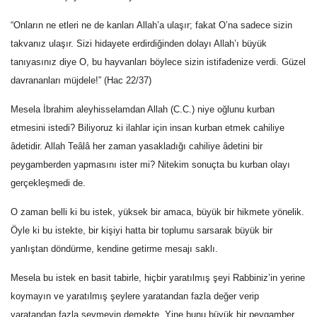
“Onların ne etleri ne de kanları Allah’a ulaşır; fakat O’na sadece sizin
takvanız ulaşır. Sizi hidayete erdirdiğinden dolayı Allah’ı büyük
tanıyasınız diye O, bu hayvanları böylece sizin istifadenize verdi. Güzel
davrananları müjdele!” (Hac 22/37)
Mesela İbrahim aleyhisselamdan Allah (C.C.) niye oğlunu kurban
etmesini istedi? Biliyoruz ki ilahlar için insan kurban etmek cahiliye
âdetidir. Allah Teâlâ her zaman yasakladığı cahiliye âdetini bir
peygamberden yapmasını ister mi? Nitekim sonuçta bu kurban olayı
gerçekleşmedi de.
O zaman belli ki bu istek, yüksek bir amaca, büyük bir hikmete yönelik.
Öyle ki bu istekte, bir kişiyi hatta bir toplumu sarsarak büyük bir
yanlıştan döndürme, kendine getirme mesajı saklı.
Mesela bu istek en basit tabirle, hiçbir yaratılmış şeyi Rabbiniz’in yerine
koymayın ve yaratılmış şeylere yaratandan fazla değer verip
yaratandan fazla sevmeyin demekte. Yine bunu büyük bir peygamber