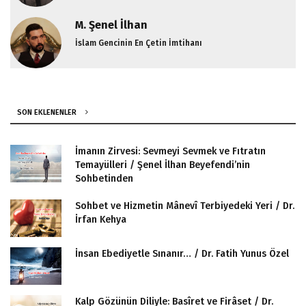
M. Şenel İlhan
İslam Gencinin En Çetin İmtihanı
SON EKLENENLER
İmanın Zirvesi: Sevmeyi Sevmek ve Fıtratın
Temayülleri / Şenel İlhan Beyefendi’nin
Sohbetinden
Sohbet ve Hizmetin Mânevî Terbiyedeki Yeri / Dr.
İrfan Kehya
İnsan Ebediyetle Sınanır… / Dr. Fatih Yunus Özel
Kalp Gözünün Diliyle: Basîret ve Firâset / Dr.