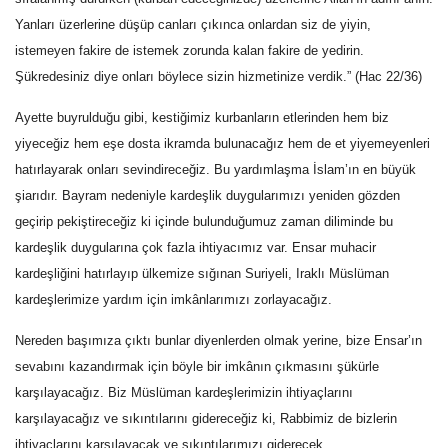
Yanları üzerlerine düşüp canları çıkınca onlardan siz de yiyin,
istemeyen fakire de istemek zorunda kalan fakire de yedirin.
Şükredesiniz diye onları böylece sizin hizmetinize verdik.” (Hac 22/36)
Ayette buyrulduğu gibi, kestiğimiz kurbanların etlerinden hem biz
yiyeceğiz hem eşe dosta ikramda bulunacağız hem de et yiyemeyenleri
hatırlayarak onları sevindireceğiz. Bu yardımlaşma İslam’ın en büyük
şiarıdır. Bayram nedeniyle kardeşlik duygularımızı yeniden gözden
geçirip pekiştireceğiz ki içinde bulunduğumuz zaman diliminde bu
kardeşlik duygularına çok fazla ihtiyacımız var. Ensar muhacir
kardeşliğini hatırlayıp ülkemize sığınan Suriyeli, Iraklı Müslüman
kardeşlerimize yardım için imkânlarımızı zorlayacağız.
Nereden başımıza çıktı bunlar diyenlerden olmak yerine, bize Ensar’ın
sevabını kazandırmak için böyle bir imkânın çıkmasını şükürle
karşılayacağız. Biz Müslüman kardeşlerimizin ihtiyaçlarını
karşılayacağız ve sıkıntılarını gidereceğiz ki, Rabbimiz de bizlerin
ihtiyaçlarını karşılayacak ve sıkıntılarımızı giderecek.