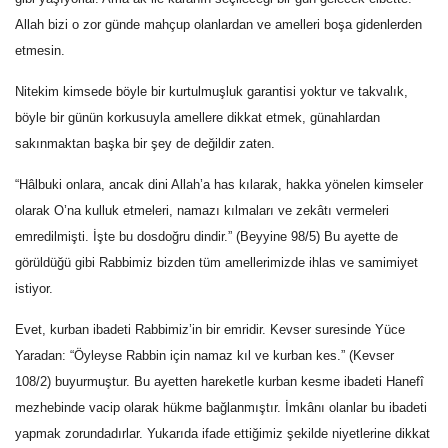
Allah bizi o zor günde mahçup olanlardan ve amelleri boşa gidenlerden
etmesin.
Nitekim kimsede böyle bir kurtulmuşluk garantisi yoktur ve takvalık,
böyle bir günün korkusuyla amellere dikkat etmek, günahlardan
sakınmaktan başka bir şey de değildir zaten.
“Hâlbuki onlara, ancak dini Allah’a has kılarak, hakka yönelen kimseler
olarak O’na kulluk etmeleri, namazı kılmaları ve zekâtı vermeleri
emredilmişti. İşte bu dosdoğru dindir.” (Beyyine 98/5) Bu ayette de
görüldüğü gibi Rabbimiz bizden tüm amellerimizde ihlas ve samimiyet
istiyor.
Evet, kurban ibadeti Rabbimiz’in bir emridir. Kevser suresinde Yüce
Yaradan: “Öyleyse Rabbin için namaz kıl ve kurban kes.” (Kevser
108/2) buyurmuştur. Bu ayetten hareketle kurban kesme ibadeti Hanefî
mezhebinde vacip olarak hükme bağlanmıştır. İmkânı olanlar bu ibadeti
yapmak zorundadırlar. Yukarıda ifade ettiğimiz şekilde niyetlerine dikkat