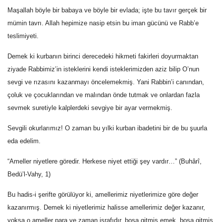
Maşallah böyle bir babaya ve böyle bir evlada; işte bu tavır gerçek bir
mümin tavrı. Allah hepimize nasip etsin bu iman gücünü ve Rabb’e
teslimiyeti.
Demek ki kurbanın birinci derecedeki hikmeti fakirleri doyurmaktan
ziyade Rabbimiz’in isteklerini kendi isteklerimizden aziz bilip O’nun
sevgi ve rızasını kazanmayı öncelemekmiş. Yani Rabbin’i canından,
çoluk ve çocuklarından ve malından önde tutmak ve onlardan fazla
sevmek suretiyle kalplerdeki sevgiye bir ayar vermekmiş.
Sevgili okurlarımız! O zaman bu yılki kurban ibadetini bir de bu şuurla
eda edelim.
“Ameller niyetlere göredir. Herkese niyet ettiği şey vardır…” (Buhârî,
Bedü’l-Vahy, 1)
Bu hadis-i şerifte görülüyor ki, amellerimiz niyetlerimize göre değer
kazanırmış. Demek ki niyetlerimiz halisse amellerimiz değer kazanır,
yoksa o ameller para ve zaman israfıdır, boşa gitmiş emek, boşa gitmiş