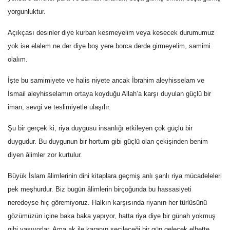
yorgunluktur.
Açıkçası desinler diye kurban kesmeyelim veya kesecek durumumuz
yok ise elalem ne der diye boş yere borca derde girmeyelim, samimi
olalım.
İşte bu samimiyete ve halis niyete ancak İbrahim aleyhisselam ve
İsmail aleyhisselamın ortaya koyduğu Allah’a karşı duyulan güçlü bir
iman, sevgi ve teslimiyetle ulaşılır.
Şu bir gerçek ki, riya duygusu insanlığı etkileyen çok güçlü bir
duygudur. Bu duygunun bir hortum gibi güçlü olan çekişinden benim
diyen âlimler zor kurtulur.
Büyük İslam âlimlerinin dini kitaplara geçmiş anlı şanlı riya mücadeleleri
pek meşhurdur. Biz bugün âlimlerin birçoğunda bu hassasiyeti
neredeyse hiç göremiyoruz. Halkın karşısında riyanın her türlüsünü
gözümüzün içine baka baka yapıyor, hatta riya diye bir günah yokmuş
gibi yaşıyorlar. Ama ak ile karanın seçileceği bir gün gelecek elbette.