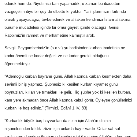
ederek hem de. Niyetimizi tam yapamadık, o zaman bu ibadetten
vazgeçelim diye bir şey de elbette ki yoktur. Yanlışlarımızın farkında
olarak yaşayacağız, tevbe ederek ve ahlaken kendimizi İslam ahlakına
bürüme mücadelesi içinde bir ömür gayret içinde olacağız. Gerisi
Rabbimiz’in rahmet ve merhametine kalmıştır artık.
Sevgili Peygamberimiz’in (s.a.v.) şu hadisinden kurban ibadetinin ne
kadar önemli ne kadar değerli ve ne kadar gerekli olduğunu
öğrenmekteyiz.
“Âdemoğlu kurban bayramı günü, Allah katında kurban kesmekten daha
sevimli bir iş yapmaz. Şüphesiz ki kesilen kurban kıyamet günü
boynuzları, kılları ve tırnakları ile gelir. Hiç şüphe yok ki kesilen kurban,
kanı yere akmadan önce Allah katında kabul görür. Öyleyse gönüllerinizi
kurban ile hoş ediniz.” (Tirmizî, Edâhî 1.IV, 83)
“Kurbanlık büyük baş hayvanları da sizin için Allah’ın dininin
nişanelerinden kıldık. Sizin için onlarda hayır vardır. Onlar saf saf
sıralanmış dururken (kurban edeceğinizde) üzerlerine Allah’ın adını anın.