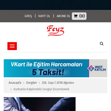
(0)
|
|
GİRİŞ
KAYIT OL
ABONE OL
Toggle navigation
Anasayfa
Dergiler
326. Sayı | 2018 Ağustos
Kurbanla Kalplerdeki Sevgiyi Düzenlemek