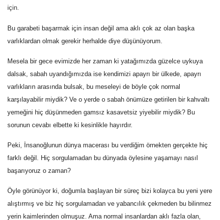
için.
Bu garabeti başarmak için insan değil ama aklı çok az olan başka
varlıklardan olmak gerekir herhalde diye düşünüyorum.
Mesela bir gece evimizde her zaman ki yatağımızda güzelce uykuya
dalsak, sabah uyandığımızda ise kendimizi apayrı bir ülkede, apayrı
varlıkların arasında bulsak, bu meseleyi de böyle çok normal
karşılayabilir miydik? Ve o yerde o sabah önümüze getirilen bir kahvaltı
yemeğini hiç düşünmeden gamsız kasavetsiz yiyebilir miydik? Bu
sorunun cevabı elbette ki kesinlikle hayırdır.
Peki, İnsanoğlunun dünya macerası bu verdiğim örnekten gerçekte hiç
farklı değil. Hiç sorgulamadan bu dünyada öylesine yaşamayı nasıl
başarıyoruz o zaman?
Öyle görünüyor ki, doğumla başlayan bir süreç bizi kolayca bu yeni yere
alıştırmış ve biz hiç sorgulamadan ve yabancılık çekmeden bu bilinmez
yerin kaimlerinden olmuşuz. Ama normal insanlardan aklı fazla olan,