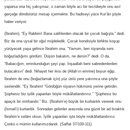
yaparsa ona hiç yakışmaz; o zaman böyle acı bir tecrübeyle onu asıl
gerçeğe döndürürüz mesajı içermekte. Bu hadiseyi yüce Kur’ân şöyle
haber veriyor:
(İbrahim), “Ey Rabbim! Bana salihlerden olacak bir çocuk bağışla.” dedi.
Biz de ona uysal bir oğul müjdeledik. Çocuk kendisiyle birlikte koşup
yürüyecek yaşa gelince İbrahim ona, “Yavrum, ben rüyamda seni
boğazladığımı gördüm. Düşün bakalım, ne dersin?” dedi. O da,
“Babacığım, emrolunduğun şeyi yap. İnşaallah beni sabredenlerden
bulacaksın” dedi. Nihayet her ikisi de (Allah’ın emrine) boyun eğip,
İbrahim de onu (boğazlamak için) yüz üstü yere yatırınca ona şöyle
seslendik: “Ey İbrahim! “Gördüğün rüyanın hükmünü yerine getirdin.
Şüphesiz biz iyilik yapanları böyle mükâfatlandırırız.” “Şüphesiz bu
apaçık bir imtihandır.” Biz, (İbrahim’e) büyük bir kurbanlık vererek onu
(İsmail’i) kurtardık. Sonradan gelenler arasında ona güzel bir ad bıraktık.
İbrahim’e selâm olsun. İyilik yapanları işte böyle mükâfatlandırırız.
Çünkü o mümin kullarımızdandı. (Saffat 37/100-111)