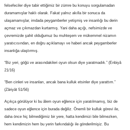
felsefeciler diye tabir ettiğimiz bir zümre bu konuyu sorgulamadan
duramamışlar haklı olarak. Fakat yalnız akılla bir sonuca da
ulaşamamışlar, imdada peygamberler yetişmiş ve insanlığı bu derin
açmaz ve çıkmazdan kurtarmış. Yani daha açığı, nefsimizde ve
çevremizde şahit olduğumuz bu muhteşem ve mükemmel nizamın
yaratıcısından, en doğru açıklamayı ve haberi ancak peygamberler
insanlığa ulaştırmış.
“Biz yeri, göğü ve arasındakileri oyun olsun diye yaratmadık.” (Enbiyâ
21/16)
“Ben cinleri ve insanları, ancak bana kulluk etsinler diye yarattım.”
(Zâriyât 51/56)
Açıkça görülüyor ki bu âlem oyun eğlence için yaratılmamış, biz de
sadece oyun eğlence için burada değiliz. Önemli bir kulluk görevi ile,
daha önce hiç bilmediğimiz bir yere, hatta kendimizi bile bilmezken,
hem kendimizin hem bu yerin farkındalığı ile gönderilmişiz. Bu