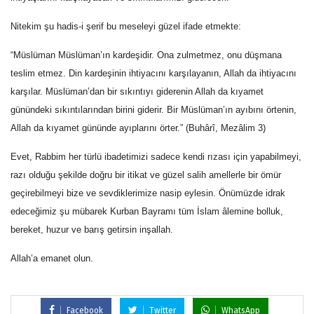
Nitekim şu hadis-i şerif bu meseleyi güzel ifade etmekte:
“Müslüman Müslüman’ın kardeşidir. Ona zulmetmez, onu düşmana
teslim etmez. Din kardeşinin ihtiyacını karşılayanın, Allah da ihtiyacını
karşılar. Müslüman’dan bir sıkıntıyı giderenin Allah da kıyamet
günündeki sıkıntılarından birini giderir. Bir Müslüman’ın ayıbını örtenin,
Allah da kıyamet gününde ayıplarını örter.” (Buhârî, Mezâlim 3)
Evet, Rabbim her türlü ibadetimizi sadece kendi rızası için yapabilmeyi,
razı olduğu şekilde doğru bir itikat ve güzel salih amellerle bir ömür
geçirebilmeyi bize ve sevdiklerimize nasip eylesin. Önümüzde idrak
edeceğimiz şu mübarek Kurban Bayramı tüm İslam âlemine bolluk,
bereket, huzur ve barış getirsin inşallah.
Allah’a emanet olun.
Facebook
Twitter
WhatsApp