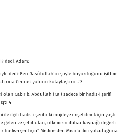
mi? dedi. Adam:
şöyle dedi: Ben Rasûlullah’ın şöyle buyurduğunu işittim:
llah ona Cennet yolunu kolaylaştırır…”3
olan Cabir b. Abdullah (r.a.) sadece bir hadis-i şerifi
ıştı.4
 ile ilgili hadis-i şerifteki müjdeye erişebilmek için yaşlı
 gelen ve şehit olan, ülkemizin iftihar kaynağı değerli
ir hadis-i şerif için” Medine’den Mısır’a ilim yolculuğuna