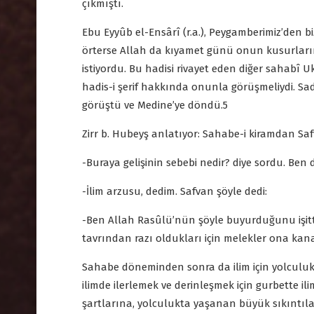
çıkmıştı.
Ebu Eyyûb el-Ensârî (r.a.), Peygamberimiz’den
örterse Allah da kıyamet günü onun kusurlarını ö
istiyordu. Bu hadisi rivayet eden diğer sahabî U
hadis-i şerif hakkında onunla görüşmeliydi. Sade
görüştü ve Medine’ye döndü.5
Zirr b. Hubeyş anlatıyor: Sahabe-i kiramdan Safv
-Buraya gelişinin sebebi nedir? diye sordu. Ben 
-İlim arzusu, dedim. Safvan şöyle dedi:
-Ben Allah Rasûlü’nün şöyle buyurduğunu işitt
tavrından razı oldukları için melekler ona kana
Sahabe döneminden sonra da ilim için yolculuk, 
ilimde ilerlemek ve derinleşmek için gurbette il
şartlarına, yolculukta yaşanan büyük sıkıntılar