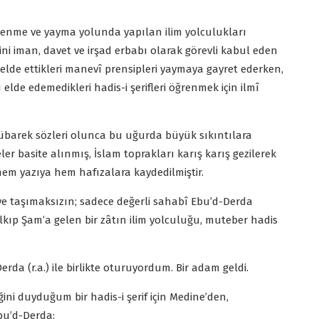
ğrenme ve yayma yolunda yapılan ilim yolculukları
ni iman, davet ve irşad erbabı olarak görevli kabul eden
elde ettikleri manevî prensipleri yaymaya gayret ederken,
lde edemedikleri hadis-i şerifleri öğrenmek için ilmî
übarek sözleri olunca bu uğurda büyük sıkıntılara
er basite alınmış, İslam toprakları karış karış gezilerek
ip hem yazıya hem hafızalara kaydedilmiştir.
 gaye taşımaksızın; sadece değerli sahabî Ebu’d-Derda
lkıp Şam’a gelen bir zâtın ilim yolculuğu, muteber hadis
rda (r.a.) ile birlikte oturuyordum. Bir adam geldi.
ini duyduğum bir hadis-i şerif için Medine’den,
bu’d-Derda: