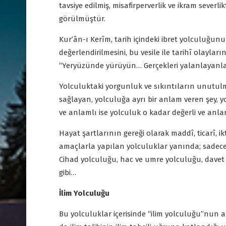
tavsiye edilmiş, misafirperverlik ve ikram severl
görülmüştür.
Kur’ân-ı Kerîm, tarih içindeki ibret yolculuğunu
değerlendirilmesini, bu vesile ile tarihî olayları
“Yeryüzünde yürüyün… Gerçekleri yalanlayanlar
Yolculuktaki yorgunluk ve sıkıntıların unutul
sağlayan, yolculuğa ayrı bir anlam veren şey,
ve anlamlı ise yolculuk o kadar değerli ve anla
Hayat şartlarının gereği olarak maddî, ticarî, ikti
amaçlarla yapılan yolculuklar yanında; sadece
Cihad yolculuğu, hac ve umre yolculuğu, davet v
gibi…
İlim Yolculuğu
Bu yolculuklar içerisinde “ilim yolculuğu”nun a