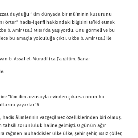
 bizzat duyduğu “Kim dünyada bir mü’minin kusurunu
rter.” hadis-i şerifi hakkındaki bilgisini te’kid etmek
kbe b. Amir (r.a.) Mısır’da yaşıyordu. Onu görmeli ve bu
ce bu amaçla yolculuğa çıktı. Ukbe b. Amir (r.a.) ile
an b. Assal el-Muradî (r.a.)’a gittim. Bana:
de:
im: “Kim ilim arzusuyla evinden çıkarsa onun bu
tlarını yayarlar.”6
hadis âlimlerinin vazgeçilmez özelliklerinden biri olmuş,
im tahsili zorunluluk haline gelmişti. O günün ağır
a rağmen muhaddisler ülke ülke, şehir şehir, ıssız çöller,