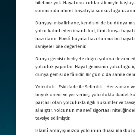
biletimiz yok. Hayatımız ruhlar âlemiyle başla
sonrasında ahiret hayatıyla sonsuzluğa uzanan
Dünyayı misafirhane, kendisini de bu dünya mi
yolcu kabul eden imanlı kul, fâni dünya hayat
hazırlanır. Ebedî hayata hazırlanma bu hayata 
saniyeler bile değerlenir.
Dünya gemisi ebediyete doğru yoluna devam eder
yolculuk yaparlar. Hayat gemisinin yolculuğu içi
dünya gemisi de fânidir. Bir gün o da sahile dem
Yolculuk… Eski ifade ile Seferîlik… Her zaman v
büyük önem ve yer vermiş, yolculukta ibadet ko
parçası olan yolculukla ilgili hükümler ve tavsiy
almıştır. Yolcunun manevî sigortası niteliğind
tavsiye edilmiştir.
İslamî anlayışımızda yolcunun duası makbul s