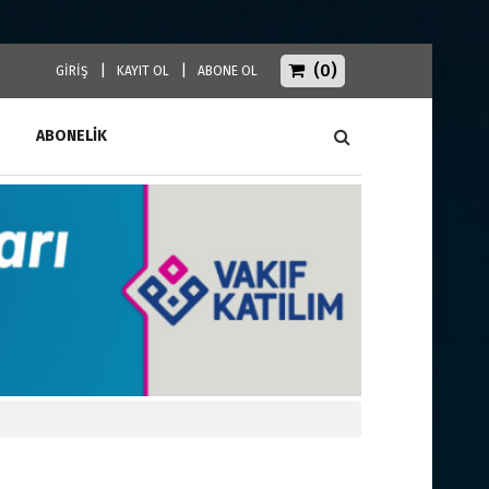
(0)
|
|
GİRİŞ
KAYIT OL
ABONE OL
ABONELİK