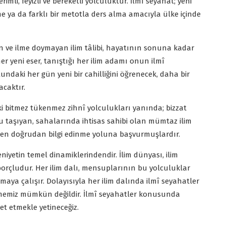
rimli, feyizli ve bereketli yolculuktur. İlmî seyahat; yeni
e ya da farklı bir metotla ders alma amacıyla ülke içinde
en ve ilme doymayan ilim tâlibi, hayatının sonuna kadar
her yeni eser, tanıştığı her ilim adamı onun ilmî
lundaki her gün yeni bir cahilliğini öğrenecek, daha bir
acaktır.
ki bitmez tükenmez zihnî yolculukları yanında; bizzat
 taşıyan, sahalarında ihtisas sahibi olan mümtaz ilim
den doğrudan bilgi edinme yoluna başvurmuşlardır.
niyetin temel dinamiklerindendir. İlim dünyası, ilim
orçludur. Her ilim dalı, mensuplarının bu yolculuklar
maya çalışır. Dolayısıyla her ilim dalında ilmî seyahatler
memiz mümkün değildir. İlmî seyahatler konusunda
et etmekle yetineceğiz.