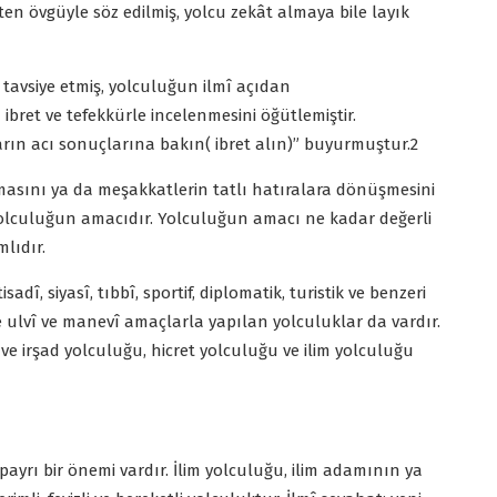
ikten övgüyle söz edilmiş, yolcu zekât almaya bile layık
 tavsiye etmiş, yolculuğun ilmî açıdan
n ibret ve tefekkürle incelenmesini öğütlemiştir.
ın acı sonuçlarına bakın( ibret alın)” buyurmuştur.2
masını ya da meşakkatlerin tatlı hatıralara dönüşmesini
 yolculuğun amacıdır. Yolculuğun amacı ne kadar değerli
mlıdır.
sadî, siyasî, tıbbî, sportif, diplomatik, turistik ve benzeri
 ulvî ve manevî amaçlarla yapılan yolculuklar da vardır.
e irşad yolculuğu, hicret yolculuğu ve ilim yolculuğu
payrı bir önemi vardır. İlim yolculuğu, ilim adamının ya