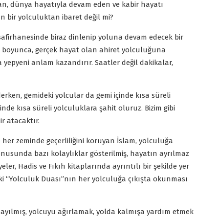
yan, dünya hayatıyla devam eden ve kabir hayatı
 bir yolculuktan ibaret değil mi?
safirhanesinde biraz dinlenip yoluna devam edecek bir
ı boyunca, gerçek hayat olan ahiret yolculuğuna
yepyeni anlam kazandırır. Saatler değil dakikalar,
ken, gemideki yolcular da gemi içinde kısa süreli
nde kısa süreli yolculuklara şahit oluruz. Bizim gibi
ir atacaktır.
e her zeminde geçerliliğini koruyan İslam, yolculuğa
nusunda bazı kolaylıklar gösterilmiş, hayatın ayrılmaz
eler, Hadis ve Fıkıh kitaplarında ayrıntılı bir şekilde yer
eki “Yolculuk Duası”nın her yolculuğa çıkışta okunması
ayılmış, yolcuyu ağırlamak, yolda kalmışa yardım etmek