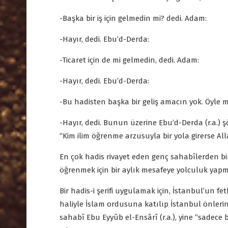
-Başka bir iş için gelmedin mi? dedi. Adam:
-Hayır, dedi. Ebu’d-Derda:
-Ticaret için de mi gelmedin, dedi. Adam:
-Hayır, dedi. Ebu’d-Derda:
-Bu hadisten başka bir geliş amacın yok. Öyle 
-Hayır, dedi. Bunun üzerine Ebu’d-Derda (r.a.) 
“Kim ilim öğrenme arzusuyla bir yola girerse A
En çok hadis rivayet eden genç sahabîlerden biri 
öğrenmek için bir aylık mesafeye yolculuk yapm
Bir hadis-i şerifi uygulamak için, İstanbul’un fethi
haliyle İslam ordusuna katılıp İstanbul önlerine
sahabî Ebu Eyyûb el-Ensârî (r.a.), yine “sadece b