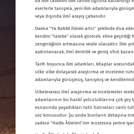
da ilim talibinin ilim tahsili uğruna katlandığı ve
eserlerle tanışma, yeni ilim adamlarıyla görüşm
veya dışında ilmî arayış çabasıdır.
Daima “Ya Rabbi! İlmimi artır.” şeklinde dua ed
kendini “talebe” olarak görecek, eline geçirdiği 
zenginliğinin artmasına vesile olacaktır. İlim yo
aydınlanacak, ilmî derinlik ve geniş ufuk kazan
Tarih boyunca ilim adamları, kitaplar arasında
ülke ülke dolaşarak araştırma ve inceleme ruhu
adamlarıyla görüşmüş, tanışmış ve kendilerin
Ülkelerarası ilmî araştırma ve incelemeler mede
adamlarının bu hasbî yolculuklarına çok şey b
esnasında yaşadıkları tatlı hatıraları canlı tut
söz konusudur. Şu anda bunların detayına in
sadece “Hadis Âlimleri”nin müstesna yerine işar