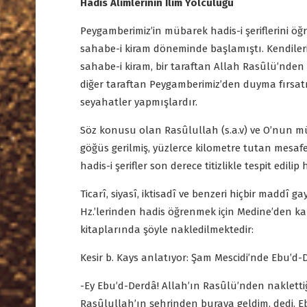
Hadis Âlimlerinin İlim Yolculuğu
Peygamberimiz’in mübarek hadis-i şeriflerini ö
sahabe-i kiram döneminde başlamıştı. Kendileri
sahabe-i kiram, bir taraftan Allah Rasûlü’nden 
diğer taraftan Peygamberimiz’den duyma fırsatı e
seyahatler yapmışlardır.
Söz konusu olan Rasûlullah (s.a.v) ve O’nun m
göğüs gerilmiş, yüzlerce kilometre tutan mesafel
hadis-i şerifler son derece titizlikle tespit edil
Ticarî, siyasî, iktisadî ve benzeri hiçbir maddî
Hz.’lerinden hadis öğrenmek için Medine’den ka
kitaplarında şöyle nakledilmektedir:
Kesir b. Kays anlatıyor: Şam Mescidi’nde Ebu’d-De
-Ey Ebu’d-Derdâ! Allah’ın Rasûlü’nden naklettiğ
Rasûlullah’ın şehrinden buraya geldim, dedi. E