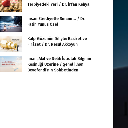
Terbiyedeki Yeri / Dr. İrfan Kehya
İnsan Ebediyetle Sınanır… / Dr.
Fatih Yunus Özel
Kalp Gözünün Diliyle: Basîret ve
Firâset / Dr. Resul Akkoyun
İman, Akıl ve Delil: İstidlali Bilginin
Kesinliği Üzerine / Şenel İlhan
Beyefendi’nin Sohbetinden