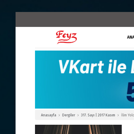
AN
Anasayfa
Dergiler
317. Sayı | 2017 Kasım
İlim Yol