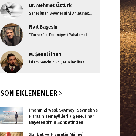
Dr. Mehmet Öztürk
Şenel İlhan Beyefendi'yi Anlatmak...
Nail Başeski
"Kurban"la Teslimiyeti Yakalamak
M. Şenel İlhan
İslam Gencinin En Çetin İmtihanı
SON EKLENENLER
İmanın Zirvesi: Sevmeyi Sevmek ve
Fıtratın Temayülleri / Şenel İlhan
Beyefendi’nin Sohbetinden
Sohbet ve Hizmetin Mânevî