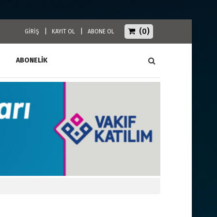
(0)
|
|
GİRİŞ
KAYIT OL
ABONE OL
ABONELİK