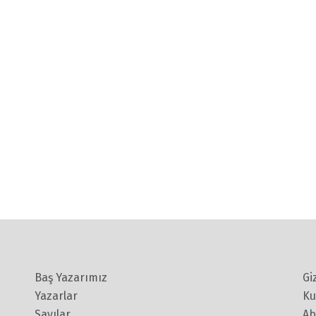
Baş Yazarımız
Gi
Yazarlar
Ku
Sayılar
Ab