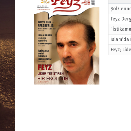
Şol Cenne
Feyz Derg
"İstikam
İslam'da 
Feyz; Lid