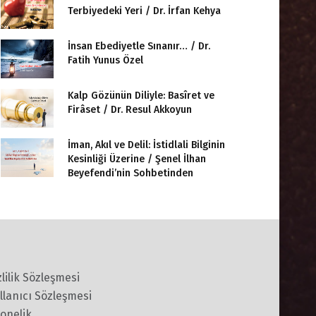
Terbiyedeki Yeri / Dr. İrfan Kehya
İnsan Ebediyetle Sınanır… / Dr.
Fatih Yunus Özel
Kalp Gözünün Diliyle: Basîret ve
Firâset / Dr. Resul Akkoyun
İman, Akıl ve Delil: İstidlali Bilginin
Kesinliği Üzerine / Şenel İlhan
Beyefendi’nin Sohbetinden
zlilik Sözleşmesi
llanıcı Sözleşmesi
onelik