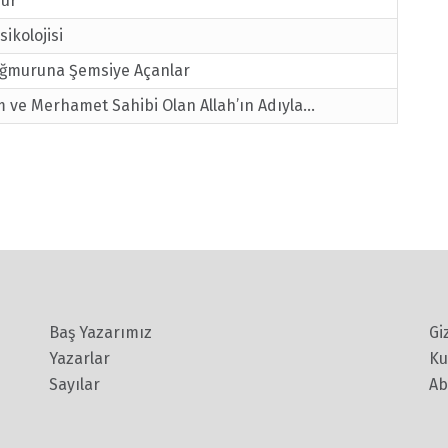
gur
sikolojisi
ağmuruna Şemsiye Açanlar
 ve Merhamet Sahibi Olan Allah’ın Adıyla…
Baş Yazarımız
Gi
Yazarlar
Ku
Sayılar
Ab