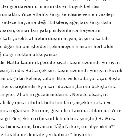
der gibi davranır. İmanın da en büyük belirtisi
aktır. Yüce Allah’a karşı kendisine verilen vazifeyi
a sadece hayvana değil, bitkilere, ağaçlara karşı dahi
koparan, ormanları yakıp milyonlarca haşeratın,
katı yürekli, ahiretini düşünmeyen, beşer olsa bile
n ve diğer haram işlerden çekinmeyenin imanı herhalde
ağına girmekten alıkoyamaz.
endir. Hatta karanlık gecede, siyah taşın üzerinde yürüyen
esi işitendir. Hatta çok sert taşın üzerinde yürüyen küçük
kim ol. Çirkin kelime, yalan, fitne ve fesada yol açar. Böyle
r sesi işitendir. Ey insan, davranışlarına bakışlarına
en yüce Allah’ın gözetimindesin… Nerede olsan, ne
ubalilik yapma, ululuk bulutundan şimşekler çakar ve
ranına uğrarsın. Gücüne, güvenli ortamına aldanma. Yüce
a git. Gerçekten o (insanlık haddini aşmıştır.) Hz Musa
iz bir insanım, kocaman Tâğut’a karşı ne diyebilirim?”
 ne karada ne denizde yeri kalmaz,” buyurdu.