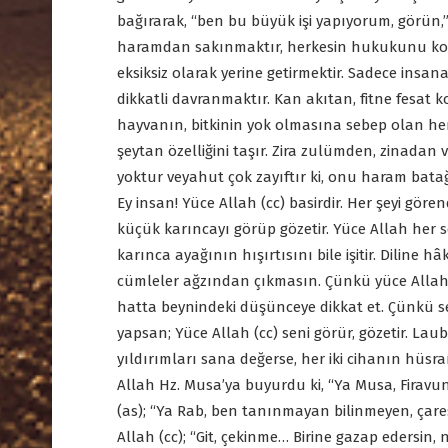
bağırarak, “ben bu büyük işi yapıyorum, görün,” 
haramdan sakınmaktır, herkesin hukukunu korum
eksiksiz olarak yerine getirmektir. Sadece insan
dikkatli davranmaktır. Kan akıtan, fitne fesat 
hayvanın, bitkinin yok olmasına sebep olan her 
şeytan özelliğini taşır. Zira zulümden, zinada
yoktur veyahut çok zayıftır ki, onu haram bat
Ey insan! Yüce Allah (cc) basirdir. Her şeyi gör
küçük karıncayı görüp gözetir. Yüce Allah her s
karınca ayağının hışırtısını bile işitir. Diline hâ
cümleler ağzından çıkmasın. Çünkü yüce Allah he
hatta beynindeki düşünceye dikkat et. Çünkü s
yapsan; Yüce Allah (cc) seni görür, gözetir. La
yıldırımları sana değerse, her iki cihanın hüs
Allah Hz. Musa’ya buyurdu ki, “Ya Musa, Firavun
(as); “Ya Rab, ben tanınmayan bilinmeyen, çares
Allah (cc); “Git, çekinme… Birine gazap edersin,