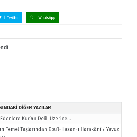
Twitter
WhatsApp
endi
ISINDAKİ DİĞER YAZILAR
Edenlere Kur’an Delili Üzerine…
un Temel Taşlarından Ebu’l-Hasan-ı Harakânî / Yavuz