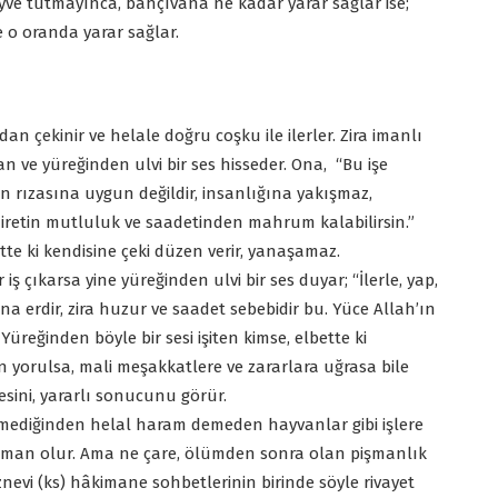
eyve tutmayınca, bahçıvana ne kadar yarar sağlar ise;
 o oranda yarar sağlar.
an çekinir ve helale doğru coşku ile ilerler. Zira imanlı
n ve yüreğinden ulvi bir ses hisseder. Ona, “Bu işe
ın rızasına uygun değildir, insanlığına yakışmaz,
etin mutluluk ve saadetinden mahrum kalabilirsin.”
ette ki kendisine çeki düzen verir, yanaşamaz.
iş çıkarsa yine yüreğinden ulvi bir ses duyar; “İlerle, yap,
a erdir, zira huzur ve saadet sebebidir bu. Yüce Allah’ın
 Yüreğinden böyle bir sesi işiten kimse, elbette ki
n yorulsa, mali meşakkatlere ve zararlara uğrasa bile
esini, yararlı sonucunu görür.
şitmediğinden helal haram demeden hayvanlar gibi işlere
işman olur. Ama ne çare, ölümden sonra olan pişmanlık
znevi (ks) hâkimane sohbetlerinin birinde söyle rivayet