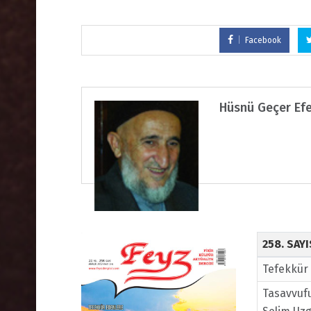
Facebook
Hüsnü Geçer Ef
258. SAY
Tefekkür 
Tasavvuf