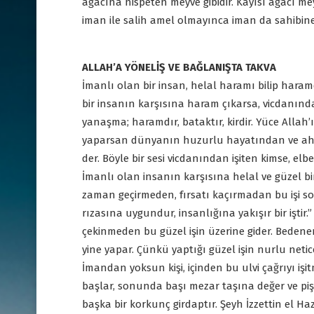
ağacına nispeten meyve gibidir. Kayısı ağacı m
iman ile salih amel olmayınca iman da sahibine
ALLAH’A YÖNELİŞ VE BAĞLANIŞTA TAKVA
İmanlı olan bir insan, helal haramı bilip haramd
bir insanın karşısına haram çıkarsa, vicdanında
yanaşma; haramdır, bataktır, kirdir. Yüce Allah’
yaparsan dünyanın huzurlu hayatından ve ahir
der. Böyle bir sesi vicdanından işiten kimse, elb
İmanlı olan insanın karşısına helal ve güzel bir 
zaman geçirmeden, fırsatı kaçırmadan bu işi son
rızasına uygundur, insanlığına yakışır bir iştir.”
çekinmeden bu güzel işin üzerine gider. Bedene
yine yapar. Çünkü yaptığı güzel işin nurlu netic
İmandan yoksun kişi, içinden bu ulvi çağrıyı i
başlar, sonunda başı mezar taşına değer ve p
başka bir korkunç girdaptır. Şeyh İzzettin el Ha