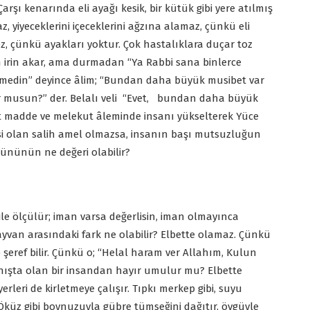
. Çarşı kenarında eli ayağı kesik, bir kütük gibi yere atılmış
, yiyeceklerini içeceklerini ağzına alamaz, çünkü eli
ez, çünkü ayakları yoktur. Çok hastalıklara duçar toz
 irin akar, ama durmadan “Ya Rabbi sana binlerce
rmedin” deyince âlim; “Bundan daha büyük musibet var
yor musun?” der. Belalı veli “Evet, bundan daha büyük
ibet madde ve melekut âleminde insanı yükselterek Yüce
esi olan salih amel olmazsa, insanın başı mutsuzluğun
ününün ne değeri olabilir?
 ile ölçülür; iman varsa değerlisin, iman olmayınca
ayvan arasındaki fark ne olabilir? Elbette olamaz. Çünkü
e şeref bilir. Çünkü o; “Helal haram ver Allahım, Kulun
anışta olan bir insandan hayır umulur mu? Elbette
rleri de kirletmeye çalışır. Tıpkı merkep gibi, suyu
küz gibi boynuzuyla gübre tümseğini dağıtır, övgüyle