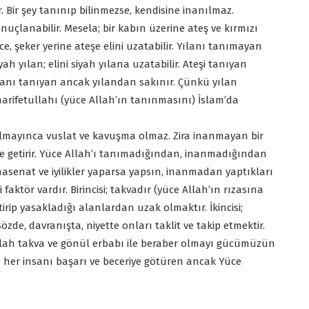
Bir şey tanınıp bilinmezse, kendisine inanılmaz.
uçlanabilir. Mesela; bir kabın üzerine ateş ve kırmızı
, şeker yerine ateşe elini uzatabilir. Yılanı tanımayan
 siyah yılan; elini siyah yılana uzatabilir. Ateşi tanıyan
ılanı tanıyan ancak yılandan sakınır. Çünkü yılan
marifetullahı (yüce Allah’ın tanınmasını) İslam’da
olmayınca vuslat ve kavuşma olmaz. Zira inanmayan bir
ine getirir. Yüce Allah’ı tanımadığından, inanmadığından
 hasenat ve iyilikler yaparsa yapsın, inanmadan yaptıkları
ktör vardır. Birincisi; takvadır (yüce Allah’ın rızasına
tirip yasakladığı alanlardan uzak olmaktır. İkincisi;
zde, davranışta, niyette onları taklit ve takip etmektir.
allah takva ve gönül erbabı ile beraber olmayı gücümüzün
n, her insanı başarı ve beceriye götüren ancak Yüce