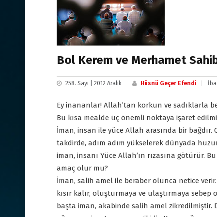
Bol Kerem ve Merhamet Sahibi
258. Sayı | 2012 Aralık
Hüsnü Geçer Efendi
İba
Ey inananlar! Allah’tan korkun ve sadıklarla ber
Bu kısa mealde üç önemli noktaya işaret edilmi
İman, insan ile yüce Allah arasında bir bağdır
takdirde, adım adım yükselerek dünyada huzurlu
iman, insanı Yüce Allah’ın rızasına götürür. B
amaç olur mu?
İman, salih amel ile beraber olunca netice verir
kısır kalır, oluşturmaya ve ulaştırmaya sebep o
başta iman, akabinde salih amel zikredilmiştir. Di