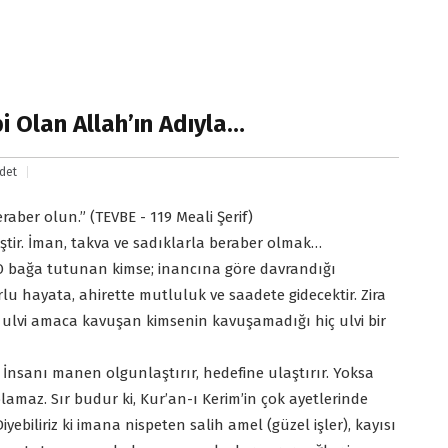
 Olan Allah’ın Adıyla…
det
aber olun.” (TEVBE - 119 Meali Şerif)
ştir. İman, takva ve sadıklarla beraber olmak…
. O bağa tutunan kimse; inancına göre davrandığı
 hayata, ahirette mutluluk ve saadete gidecektir. Zira
u ulvi amaca kavuşan kimsenin kavuşamadığı hiç ulvi bir
. İnsanı manen olgunlaştırır, hedefine ulaştırır. Yoksa
lamaz. Sır budur ki, Kur’an-ı Kerim’in çok ayetlerinde
yebiliriz ki imana nispeten salih amel (güzel işler), kayısı