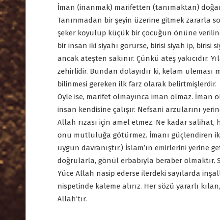
İman (inanmak) marifetten (tanımaktan) doğar. 
Tanınmadan bir şeyin üzerine gitmek zararla son
şeker koyulup küçük bir çocuğun önüne verilince
bir insan iki siyahı görürse, birisi siyah ip, birisi
ancak ateşten sakınır. Çünkü ateş yakıcıdır. Y
zehirlidir. Bundan dolayıdır ki, kelam uleması 
bilinmesi gereken ilk farz olarak belirtmişlerdir.
Öyle ise, marifet olmayınca iman olmaz. İman 
insan kendisine çalışır. Nefsani arzularını yer
Allah rızası için amel etmez. Ne kadar salihat,
onu mutluluğa götürmez. İmanı güçlendiren iki fa
uygun davranıştır.) İslam’ın emirlerini yerine ge
doğrularla, gönül erbabıyla beraber olmaktır. Sö
Yüce Allah nasip ederse ilerdeki sayılarda inş
nispetinde kaleme alırız. Her sözü yararlı kıla
Allah’tır.