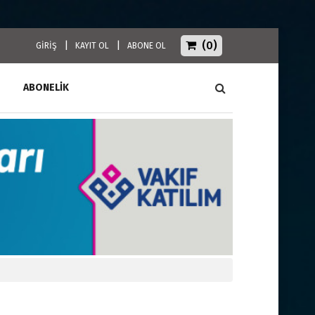
(0)
|
|
GİRİŞ
KAYIT OL
ABONE OL
ABONELİK