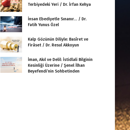
Terbiyedeki Yeri / Dr. İrfan Kehya
İnsan Ebediyetle Sınanır… / Dr.
Fatih Yunus Özel
Kalp Gözünün Diliyle: Basîret ve
Firâset / Dr. Resul Akkoyun
İman, Akıl ve Delil: İstidlali Bilginin
Kesinliği Üzerine / Şenel İlhan
Beyefendi’nin Sohbetinden