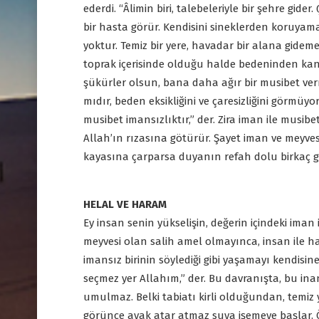
ederdi. “Âlimin biri, talebeleriyle bir şehre gider
bir hasta görür. Kendisini sineklerden koruyamaz
yoktur. Temiz bir yere, havadar bir alana gidem
toprak içerisinde olduğu halde bedeninden kan
şükürler olsun, bana daha ağır bir musibet ve
mıdır, beden eksikliğini ve çaresizliğini görmü
musibet imansızlıktır,” der. Zira iman ile mus
Allah’ın rızasına götürür. Şayet iman ve meyv
kayasına çarparsa duyanın refah dolu birkaç g
HELAL VE HARAM
Ey insan senin yükselişin, değerin içindeki iman
meyvesi olan salih amel olmayınca, insan ile h
imansız birinin söylediği gibi yaşamayı kendisin
seçmez yer Allahım,” der. Bu davranışta, bu in
umulmaz. Belki tabiatı kirli olduğundan, temiz ye
görünce ayak atar atmaz suya işemeye başlar. Ö